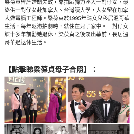
梁葆貞曾歷婚姻失敗，靠拍戲獨力湊大一對仔女，最
終供一對仔女赴加拿大、台灣讀大學，大女留在加拿
大做電腦工程師。梁葆貞於1995年隨女兒移居溫哥華
生活，每年返港拍劇時，就住在兒子家中。一對仔女
於十多年前勸她退休，梁葆貞之後淡出幕前，長居溫
哥華過退休生活。
【點擊睇梁葆貞母子合照】：