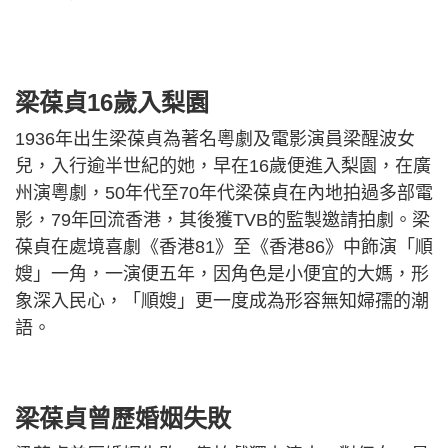
梁葆貞16歲入梨園
1936年出生梁葆貞為著名粵劇及電影演員梁醒波女
兒，入行逾半世紀的她，早在16歲便進入梨園，在廣
州演粵劇，50年代至70年代梁葆貞在內地拍過多部電
影，79年回流香港，其後獲TVB的監製邀請拍劇。梁
葆貞在處境喜劇《香港81》至《香港86》中飾演「順
嫂」一角，一演便五年，因角色是小便宜的大媽，形
象深入民心，「順嫂」更一度成為形容無知婦孺的潮
語。
梁葆貞曾歷婚姻失敗