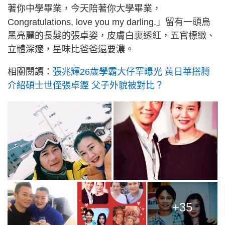
著你中學畢業，今天陪著你大學畢業，
Congratulations, love you my darling.」留有一頭烏
黑亮麗的長髮的張卓姿，皮膚白裏透紅，五官標緻、
立體深邃，星味比爸爸還要濃。
相關閱讀：
張兆輝26歲學霸大仔罕曝光 黃日華搭膊
介紹碩士世侄張卓鏗 父子外貌被對比？
+35