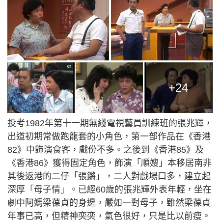
+24
投考1982年第十一期無綫電視藝員訓練班的張兆輝，
出道初期常做跑龍套的小角色，第一部作品在《香港
82》中飾演食客，戲份不多。之後到《香港85》及
《香港86》獲得固定角色，飾演「順嫂」本移居南非
其後返港的二仔「張鏘」，二人對戲場口多，建立起
深厚「母子情」。已經60歲的張兆輝外表年輕，坐在
劇中阿媽梁葆貞的身邊，嚴如一對母子，雖然梁葆貞
年事已高，但精神奕奕，氣色很好，只是比以前瘦。