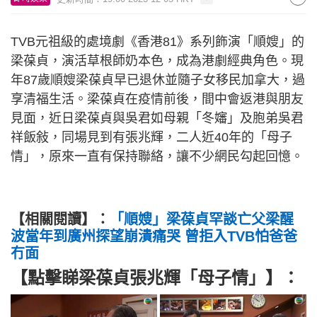
TVB元祖級的處境劇《香港81》系列飾演「順嫂」的
梁葆貞，演活草根師奶本色，成為港劇經典角色。現
年87歲順嫂梁葆貞早已退休並隨子女移民加拿大，過
享清福生活。梁葆貞在疫情前後，間中會返港與朋友
見面，近日梁葆貞與吳君如母親「冬嬸」及胞弟吳君
祥飯敍，同場見到有張兆輝，二人近40年的「母子
情」，原來一直有保持聯絡，讓不少網民勾起回憶。
【相關閱讀】：
「順嫂」梁葆貞罕談亡父梁醒
波當年到廣州探望崩潰痛哭 曾拒入TVB怕爸爸
冇面
【點擊睇梁葆貞張兆輝「母子情」】：