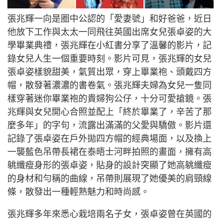
張兆輝一向是圈中公認的「愛妻號」和好爸爸，近日
他放下工作與太太一同飛往英國出席女兒張卓姿的大
學畢業典禮，張兆輝在小紅書分享了溫馨的影片，記
錄女兒人生一個重要時刻。影片可見，張兆輝的女兒
張卓姿樣貌甜美，氣質出眾，穿上畢業袍、頭戴四方
帽，散發著濃濃的書卷氣。張兆輝夫婦為女兒一隻同
樣穿著迷你畢業袍的貴婦狗公仔，十分可愛搶鏡。張
兆輝與女兒開心合照並配上「終於畢業了，辛苦了那
麼多年」的字句，流露出滿滿的父愛與驕傲。影片還
記錄了張卓姿在戶外拋四方帽的經典場面，以及換上
一襲藍色吊帶長裙在泰晤士河畔拍照的畫面，擁有高
䠷纖瘦身形的張卓姿，貼身的設計突顯了她高䠷纖瘦
的身材和勻稱的曲線，吊帶則展現了她優美的肩頸線
條，散發出一種輕熟魅力和時尚感。
張兆輝多年來悉心栽培兩名子女，張卓姿曾在英國的