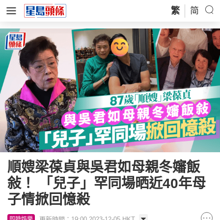
繁
简
順嫂梁葆貞與吳君如母親冬嬸飯
敍！ 「兒子」罕同場晒近40年母
子情掀回憶殺
更新時間：19:00 2023-12-05 HKT
即時娛樂