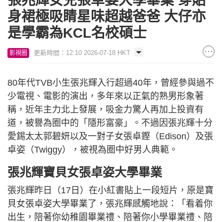
張兆輝女兒張卓姿大學畢業 穿貼
身裙極吸睛星味超越爸爸 大仔亦
是學霸為KCL名校碩士
更新時間：12:10 2026-07-18 HKT
影視圈
80年代TVB小生張兆輝入行超過40年，曾經參與過不
少電視、電影的演出，多年來以正氣的熟男形象著
稱，近年主力北上發展，吸金力驚人再加上投資有
道，被譽為圈中的「隱形富豪」。不過因張兆輝十分
愛錫太太郭碧妍以及一對子女張卓鏗（Edison）及張
卓姿（Twiggy），被視為圈中好男人典範。
張兆輝寶貝女張卓姿大學畢業
張兆輝昨日（17日）在小紅書貼上一段短片，原是寶
貝女張卓姿大學畢業了，張兆輝感觸地說：「看着你
出生，陪著你幼稚園畢業禮、陪著你小學畢業禮、陪