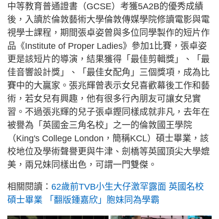
中等教育普通證書（GCSE）考獲5A2B的優秀成績
後，入讀於倫敦藝術大學倫敦傳媒學院修讀電影與電
視學士課程，期間張卓姿曾與多位同學製作的短片作
品《Institute of Proper Ladies》參加1比賽，張卓姿
更是該短片的導演，結果獲得「最佳剪輯獎」、「最
佳音響設計獎」、「最佳女配角」三個獎項，成為比
賽中的大贏家。張兆輝曾表示女兒喜歡幕後工作和藝
術，若女兒有興趣，他有很多行內朋友可讓女兒實
習。不過張兆輝的兒子張卓鏗同樣成就非凡，去年在
被譽為「英國金三角名校」之一的倫敦國王學院
（King's College London，簡稱KCL）碩士畢業，該
校地位及學術聲譽更與牛津、劍橋等英國頂尖大學媲
美，兩兄妹同樣出色，可謂一門雙傑。
相關閱讀：
62歲前TVB小生大仔激罕露面 英國名校
碩士畢業 「翻版鍾嘉欣」胞妹同為學霸