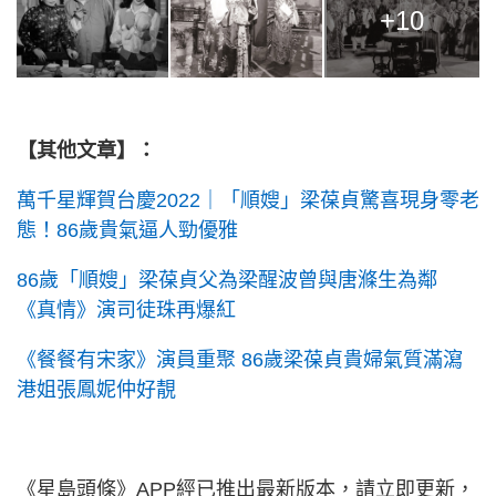
+10
【其他文章】：
萬千星輝賀台慶2022｜「順嫂」梁葆貞驚喜現身零老
態！ 86歲貴氣逼人勁優雅
86歲「順嫂」梁葆貞父為梁醒波曾與唐滌生為鄰
《真情》演司徒珠再爆紅
《餐餐有宋家》演員重聚 86歲梁葆貞貴婦氣質滿瀉
港姐張鳳妮仲好靚
《星島頭條》APP經已推出最新版本，請立即更新，