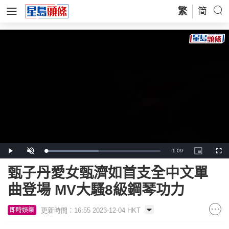
繁
简
Remaining
-
1:09
Loaded
:
Play
Unmute
Picture-
Full
45.99%
in-
Picture
Time
甄子丹愛女甄濟如首支全中文單
曲登場 MV大騷8級鋼琴功力
更新時間：16:55 2023-12-04 HKT
即時娛樂