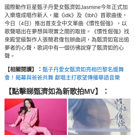
國際動作巨星甄子丹愛女甄濟如Jasmine今年正式加
入樂壇成唱作新人，繼《idk》及《tbh》首歌曲後，
今日（4日）推出首支全中文單曲《慣性倔強》，以
歌聲唱出在夢想與現實之間的取捨。《慣性倔強》找
來殿堂級製作人張簡君偉包辦曲詞，為甄濟如寫出追
夢者的心聲，歌詞中有一個彷彿說穿了甄濟如的心
聲。
【相關閱讀】：
甄子丹愛女甄濟如亮相巴黎名媛舞
會！揭幕與爸爸共舞 獻唱主打歌望傳播華語音樂
【點擊睇
甄濟如為新歌拍MV
】：