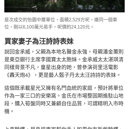
是次成交的怡園中層單位，面積2,529方呎，連同一個車
位，剛以6,100萬元易手，呎價約24,120元。
買家妻子為汪詩詩表妹
說回金承威，父親為本地名醫金永強，母親潘金蕙則
是東亞銀行主席李國寶太太胞妹。金承威太太湛琪清
同樣背景不凡，童星出身的她，曾參演荷里活電影
《轟天炮4》，更是藝人甄子丹太太汪詩詩的表妹。
這個既承載星光又擁有名門血統的家庭，預計將單位
作為一家三口的安樂窩。金氏在市場整固期進駐山地
段，購入筍盤同時又兼顧自住品質，可謂精明入市時
機。