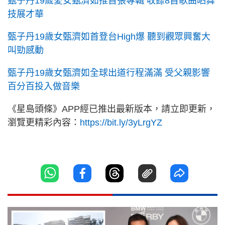
甄子丹19歲愛女甄濟如推首張專輯 收錄8首歌曲晒舞
技展才華
甄子丹19歲女甄濟如首登台High爆 聽到觀眾興奮大
叫勁感動
甄子丹19歲女甄濟如全球出道行程滿滿 受父親影響
百分百投入做音樂
《星島頭條》APP經已推出最新版本，請立即更新，
瀏覽更精彩內容：
https://bit.ly/3yLrgYZ