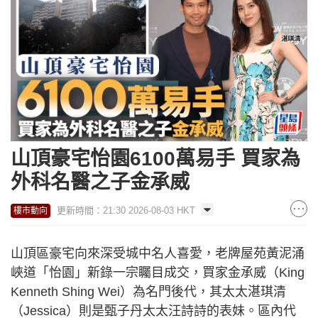
山頂豪宅怡園6100萬易手 買家為
外科名醫之子金承威
更新時間：21:30 2026-08-03 HKT
樓市動向
山頂區豪宅向來深受城中名人喜愛，老牌屋苑黃泥涌
峽道「怡園」新錄一宗矚目成交，買家金承威（King
Kenneth Shing Wei）為名門後代，其太太湛琪清
（Jessica）則是甄子丹太太汪詩詩的表妹。區內代