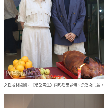
女性題材闖關，《慾望寄生》兩影后袁詠儀、余香凝鬥戲。