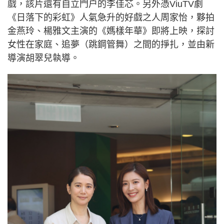
戲，該片還有自立門户的李佳芯。另外憑ViuTV劇
《日落下的彩虹》人氣急升的好戲之人周家怡，夥拍
金燕玲、楊雅文主演的《媽樣年華》即將上映，探討
女性在家庭、追夢（跳鋼管舞）之間的掙扎，並由新
導演胡翠兒執導。