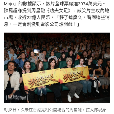
Mojo」的數據顯示，該片全球票房達3974萬美元。
陳羅超亦提到周星馳《功夫女足》，該笑片主攻內地
市場，收近22億人民幣，「靜了這麼久，看到這些消
息，一定會刺激到電影公司想開戲！」
8月8日，久未在香港亮相公開場合的周星馳，拉大隊現身