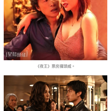
《夜王》票房攞頭威。