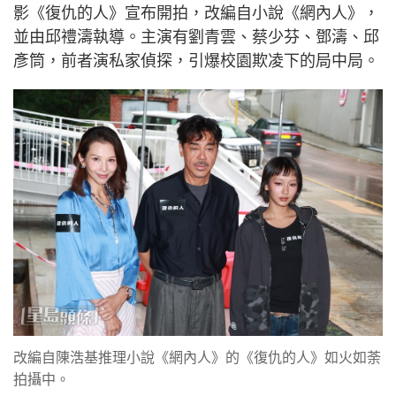
影《復仇的人》宣布開拍，改編自小說《網內人》，
並由邱禮濤執導。主演有劉青雲、蔡少芬、鄧濤、邱
彥筒，前者演私家偵探，引爆校園欺凌下的局中局。
改編自陳浩基推理小說《網內人》的《復仇的人》如火如荼
拍攝中。