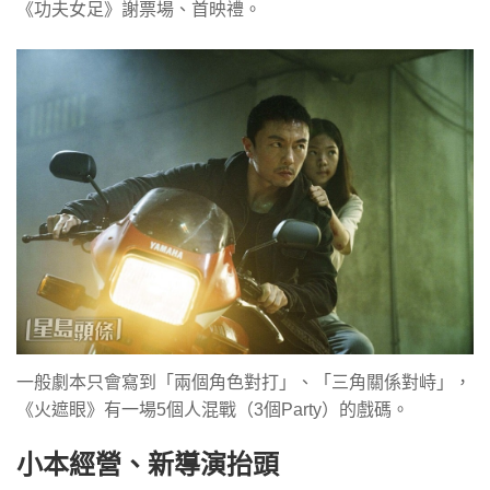
《功夫女足》謝票場、首映禮。
一般劇本只會寫到「兩個角色對打」、「三角關係對峙」，
《火遮眼》有一場5個人混戰（3個Party）的戲碼。
小本經營、新導演抬頭