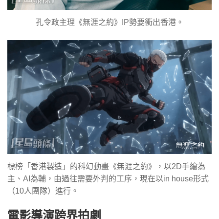
孔令政主理《無涯之約》IP勢要衝出香港。
標榜「香港製造」的科幻動畫《無涯之約》，以2D手繪為
主、AI為輔，由過往需要外判的工序，現在以in house形式
（10人團隊）進行。
電影導演跨界拍劇