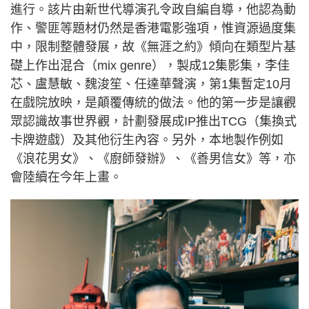
進行。該片由新世代導演孔令政自編自導，他認為動
作、警匪等題材仍然是香港電影強項，惟資源過度集
中，限制整體發展，故《無涯之約》傾向在類型片基
礎上作出混合（mix genre），製成12集影集，李佳
芯、盧慧敏、魏浚笙、任達華聲演，第1集暫定10月
在戲院放映，是顛覆傳統的做法。他的第一步是讓觀
眾認識故事世界觀，計劃發展成IP推出TCG（集換式
卡牌遊戲）及其他衍生內容。另外，本地製作例如
《浪花男女》、《廚師發辦》、《善男信女》等，亦
會陸續在今年上畫。