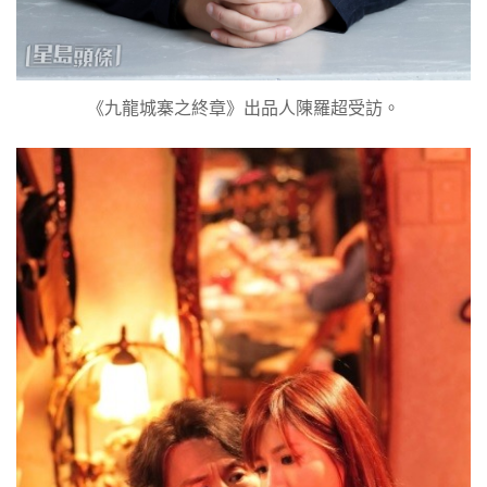
《九龍城寨之終章》出品人陳羅超受訪。