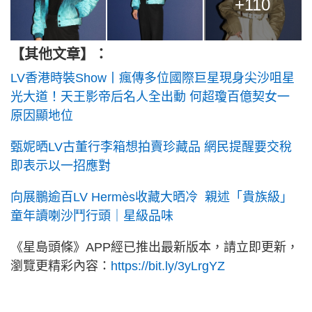
+110
【其他文章】：
LV香港時裝Show丨瘋傳多位國際巨星現身尖沙咀星
光大道！天王影帝后名人全出動 何超瓊百億契女一
原因顯地位
甄妮晒LV古董行李箱想拍賣珍藏品 網民提醒要交稅
即表示以一招應對
向展鵬逾百LV Hermès收藏大晒冷 親述「貴族級」
童年讀喇沙鬥行頭｜星級品味
《星島頭條》APP經已推出最新版本，請立即更新，
瀏覽更精彩內容：
https://bit.ly/3yLrgYZ