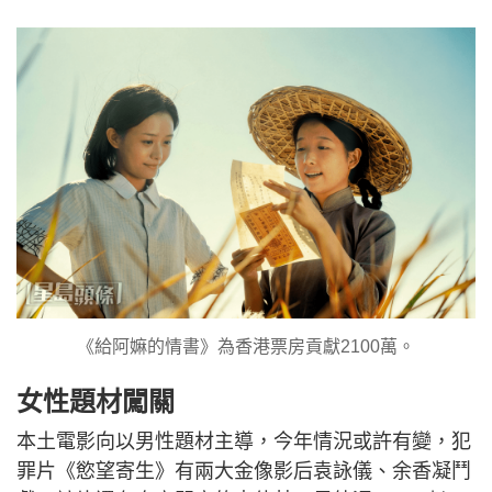
《給阿嫲的情書》為香港票房貢獻2100萬。
女性題材闖關
本土電影向以男性題材主導，今年情況或許有變，犯
罪片《慾望寄生》有兩大金像影后袁詠儀、余香凝鬥