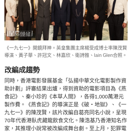
《一九七一》開鏡拜神。英皇集團主席楊受成博士率陳茂賢
導演、黃子華、許冠文、林嘉欣、衛詩雅、lain Glen合照。
改編成趨勢
同時，香港電影發展基金「弘揚中華文化電影製作資
助計劃」評審結果出爐，得到資助的電影項目為《燕
食記》、秦小珍的《本草人間》，各得1,000萬港元
製作費。《燕食記》的導演正是《破‧地獄》、《一
九七一》的陳茂賢，該片改編自葛亮同名小說，呈現
70年代香港臥虎藏龍飲食文化。陳浩基乃香港知名作
家，其推理小說常被改編成舞台劇。至上月，犯罪電