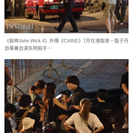
《殺神John Wick 4》外傳《CAINE》7月在港取景，甄子丹
自導兼自演失明殺手。