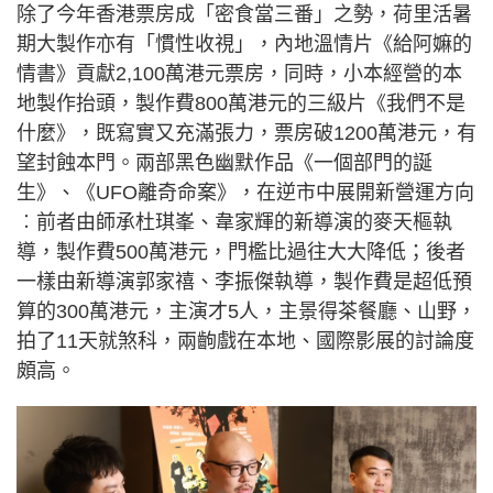
除了今年香港票房成「密食當三番」之勢，荷里活暑
期大製作亦有「慣性收視」，內地溫情片《給阿嫲的
情書》貢獻2,100萬港元票房，同時，小本經營的本
地製作抬頭，製作費800萬港元的三級片《我們不是
什麼》，既寫實又充滿張力，票房破1200萬港元，有
望封蝕本門。兩部黑色幽默作品《一個部門的誕
生》、《UFO離奇命案》，在逆市中展開新營運方向
︰前者由師承杜琪峯、韋家輝的新導演的麥天樞執
導，製作費500萬港元，門檻比過往大大降低；後者
一樣由新導演郭家禧、李振傑執導，製作費是超低預
算的300萬港元，主演才5人，主景得茶餐廳、山野，
拍了11天就煞科，兩齣戲在本地、國際影展的討論度
頗高。