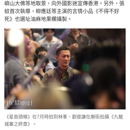
嶼山大佛等地取景，向外國影迷宣傳香港。另外，張
蚊首次執導，柳應廷等主演的言情小品《不得不好
死》也選址油麻地果欄攝製。
《星島頭條》在7月時拍到林峯、劉俊謙在廟街拍攝《九龍
城寨之終章》。