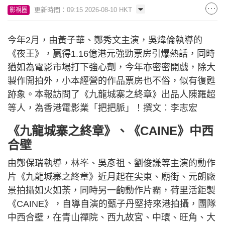
更新時間：09:15 2026-08-10 HKT
影視圈
今年2月，由黃子華、鄭秀文主演，吳煒倫執導的
《夜王》，贏得1.16億港元強勁票房引爆熱話，同時
猶如為電影市場打下強心劑，今年亦密密開戲，除大
製作開拍外，小本經營的作品票房也不俗，似有復甦
跡象。本報訪問了《九龍城寨之終章》出品人陳羅超
等人，為香港電影業「把把脈」！撰文︰李志宏
《九龍城寨之終章》、《CAINE》中西
合壁
由鄭保瑞執導，林峯、吳彥祖、劉俊謙等主演的動作
片《九龍城寨之終章》近月起在尖東、廟街、元朗廠
景拍攝如火如荼，同時另一齣動作片霸，荷里活鉅製
《CAINE》，自導自演的甄子丹堅持來港拍攝，團隊
中西合壁，在青山禪院、西九故宮、中環、旺角、大