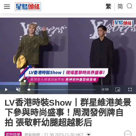
繁
简
Remaining
-
0:59
Loaded
:
Play
Unmute
Picture-
Full
56.35%
in-
Picture
Time
LV香港時裝Show丨群星維港美景
下參與時尚盛事！周潤發例牌自
拍 張敬軒幼腿超越影后
更新時間：21:38 2023-11-30 HKT
即時娛樂