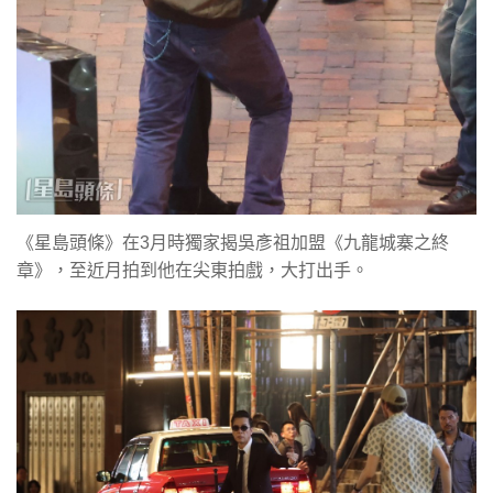
《星島頭條》在3月時獨家揭吳彥祖加盟《九龍城寨之終
章》，至近月拍到他在尖東拍戲，大打出手。