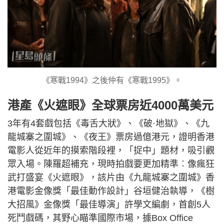
《寒戰1994》之後仲有《寒戰1995》。
港產《火遮眼》全球票房近4000萬美元
3年有4套戲包括《毒舌大狀》、《破·地獄》、《九
龍城寨之圍城》、《夜王》票房過億港元，證明香港
電影人從近年的摸索階段裡，「捉中」題材，吸引觀
眾入場。陳羅超補充，現時拍戲要更加精準︰像瘋狂
武打盛宴《火遮眼》，該片由《九龍城寨之圍城》香
港電影金像獎「最佳動作設計」谷垣健治執導，《樹
大招風》金像獎「最佳導演」許學文編劇，首創5人
死鬥戲碼，其野心瞄準國際市場，據Box Office