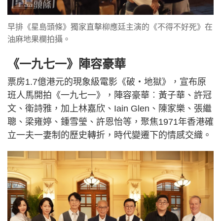
早排《星島頭條》獨家直擊柳應廷主演的《不得不好死》在
油麻地果欄拍攝。
《一九七一》陣容豪華
票房1.7億港元的現象級電影《破‧地獄》，宣布原
班人馬開拍《一九七一》，陣容豪華︰黃子華、許冠
文、衛詩雅，加上林嘉欣、Iain Glen、陳家樂、張繼
聰、梁雍婷、鍾雪瑩、許恩怡等，聚焦1971年香港確
立一夫一妻制的歷史轉折，時代變遷下的情感交織。