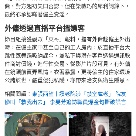
傭，對方起初矢口否認，但在梁敏巧的犀利詞鋒下，
最終亦承認瞞著僱主賣淫。
外傭透過直播平台搵嫖客
節目組接獲觀眾「東哥」報料，指有外傭趁僱主外出
時，在僱主家中甚至自己的工人房內，於直播平台大
跳性感舞蹈吸納課金，並私下與潛在客戶透過通訊軟
件商討價錢，進行性交易。從影片片段可見，有外傭
在鏡頭前賣弄風情，衣著暴露，更將僱主的住家環境
公諸於世，嚴重侵犯私隱，亦帶來治安與衛生隱患。
相關閱讀：
東張西望丨護老院涉「禁室虐老」 院友
慘叫「救我出去」 李旻芳追訪職員爆金句撕破謊言