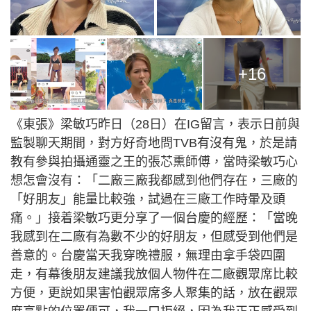
+16
《東張》梁敏巧昨日（28日）在IG留言，表示日前與
監製聊天期間，對方好奇地問TVB有沒有鬼，於是請
教有參與拍攝通靈之王的張芯熏師傅，當時梁敏巧心
想怎會沒有：「二廠三廠我都感到他們存在，三廠的
「好朋友」能量比較強，試過在三廠工作時暈及頭
痛。」接着梁敏巧更分享了一個台慶的經歷：「當晚
我感到在二廠有為數不少的好朋友，但感受到他們是
善意的。台慶當天我穿晚禮服，無理由拿手袋四圍
走，有幕後朋友建議我放個人物件在二廠觀眾席比較
方便，更說如果害怕觀眾席多人聚集的話，放在觀眾