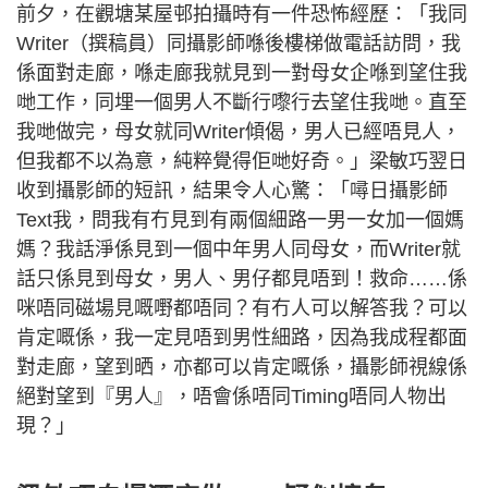
前夕，在觀塘某屋邨拍攝時有一件恐怖經歷：「我同
Writer（撰稿員）同攝影師喺後樓梯做電話訪問，我
係面對走廊，喺走廊我就見到一對母女企喺到望住我
哋工作，同埋一個男人不斷行嚟行去望住我哋。直至
我哋做完，母女就同Writer傾偈，男人已經唔見人，
但我都不以為意，純粹覺得佢哋好奇。」梁敏巧翌日
收到攝影師的短訊，結果令人心驚：「噚日攝影師
Text我，問我有冇見到有兩個細路一男一女加一個媽
媽？我話淨係見到一個中年男人同母女，而Writer就
話只係見到母女，男人、男仔都見唔到！救命……係
咪唔同磁場見嘅嘢都唔同？有冇人可以解答我？可以
肯定嘅係，我一定見唔到男性細路，因為我成程都面
對走廊，望到晒，亦都可以肯定嘅係，攝影師視線係
絕對望到『男人』，唔會係唔同Timing唔同人物出
現？」