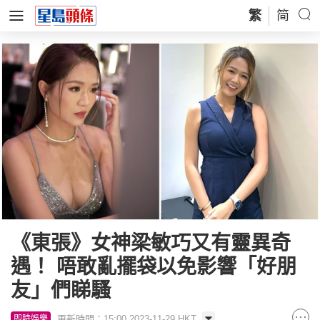
繁
简
《東張》女神梁敏巧又有靈異奇
遇！ 唔敢亂擺袋以免影響「好朋
友」們睇騷
更新時間：15:00 2023-11-29 HKT
即時娛樂