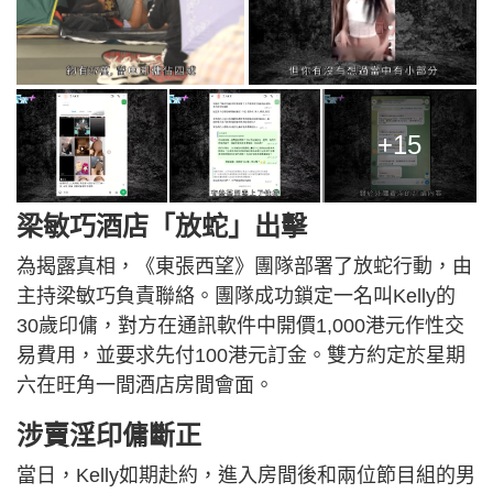
+15
梁敏巧酒店「放蛇」出擊
為揭露真相，《東張西望》團隊部署了放蛇行動，由
主持梁敏巧負責聯絡。團隊成功鎖定一名叫Kelly的
30歲印傭，對方在通訊軟件中開價1,000港元作性交
易費用，並要求先付100港元訂金。雙方約定於星期
六在旺角一間酒店房間會面。
涉賣淫印傭斷正
當日，Kelly如期赴約，進入房間後和兩位節目組的男