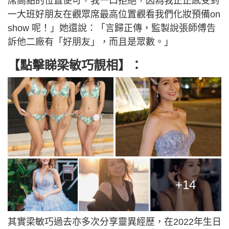
席高點的位置便可，我一口拒絕，因為我正正感受到
一大班好朋友在觀眾席最高位置觀看我們化妝預備on
show 呢！」她還說：「言歸正傳，監製說張師傅告
訴他二廠有「好朋友」，而且是眾數。」
【點擊睇梁敏巧靚相】：
+14
其實梁敏巧過去亦多次分享靈異經歷，在2022年生日