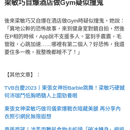
梁敏巧自爆酒店做Gym疑似撞鬼
後來梁敏巧又自爆在酒店做Gym時疑似撞鬼，她說：
「異地公幹的恐怖故事，來到健身室對鏡自拍，然後
在P相的時候，App說不支援多人。當刻手震震，毛
管戙，心跳加速……哪裡有第二個人？好恐怖，我還
要住多一晚，我整晚都睡不了！」
【其他文章】：
TVB台慶2023丨東張女神扮Barbie跳舞！梁敏巧硬撼
何沛珈鬥低胸晒驕人上圍勁養眼
東張女神梁敏巧做司儀索爆戰衣暗藏美腿 再分享內
衣照引網民無限遐想
東張西望丨涉濫用難民食物卡蛇頭「破冰轉身」避追