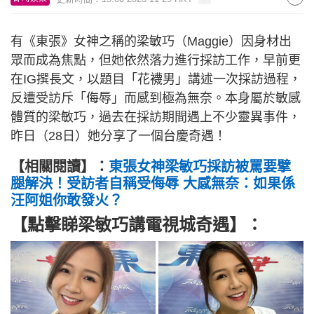
有《東張》女神之稱的梁敏巧（Maggie）因身材出
眾而成為焦點，但她依然落力進行採訪工作，早前更
在IG撰長文，以題目「花襪男」講述一次採訪過程，
反遭受訪斥「侮辱」而感到極為無奈。本身屬於敏感
體質的梁敏巧，過去在採訪期間遇上不少靈異事件，
昨日（28日）她分享了一個台慶奇遇！
【相關閱讀】：
東張女神梁敏巧採訪被罵要擘
腿解決！受訪者自稱受侮辱 大感無奈：如果係
汪阿姐你敢發火？
【點擊睇梁敏巧講電視城奇遇】：