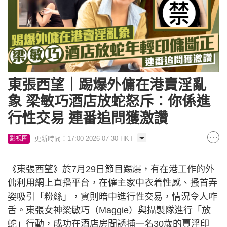
東張西望｜踢爆外傭在港賣淫亂
象 梁敏巧酒店放蛇怒斥：你係進
行性交易 連番追問獲激讚
更新時間：17:00 2026-07-30 HKT
影視圈
《東張西望》於7月29日節目踢爆，有在港工作的外
傭利用網上直播平台，在僱主家中衣着性感、搔首弄
姿吸引「粉絲」，實則暗中進行性交易，情況令人咋
舌。東張女神梁敏巧（Maggie）與攝製隊進行「放
蛇」行動，成功在酒店房間誘捕一名30歲的賣淫印