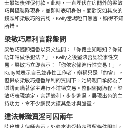
士攀談後催促付款。此時，一直埋伏在房間外的梁敏
巧與攝製隊現身，並即時表明身份。面對突如其來的
鏡頭和梁敏巧的質詢，Kelly當場啞口無言，顯得不知
所措。
梁敏巧犀利言辭盤問
梁敏巧隨即連番以英文迫問：「你僱主知唔知？你知
唔知咁做係犯法？」，Kelly之後堅決否認從事性交
易，梁敏巧立即表示：「你依家係進行性交易！」，
Kelly就表示自己並非性工作者，辯稱只是「約會」。
但懾於梁敏巧連番犀利的質問下，她終親口承認為了
賺錢而瞞著僱主進行不道德交易。整個盤問過程，梁
敏巧表現鎮定，言詞鋒利，步步進逼，展現出色的主
持功力，令不少網民大讚其急才與膽量。
違法兼職賣淫可囚兩年
陸偉雄大律師表示，外傭來港受特定逗留條件限制，