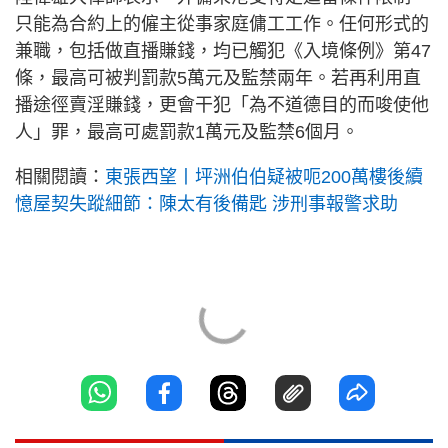
只能為合約上的僱主從事家庭傭工工作。任何形式的
兼職，包括做直播賺錢，均已觸犯《入境條例》第47
條，最高可被判罰款5萬元及監禁兩年。若再利用直
播途徑賣淫賺錢，更會干犯「為不道德目的而唆使他
人」罪，最高可處罰款1萬元及監禁6個月。
相關閱讀：
東張西望丨坪洲伯伯疑被呃200萬樓後續
憶屋契失蹤細節：陳太有後備匙 涉刑事報警求助