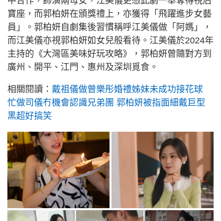
中合作，飾演兩母女，江美儀更憑此劇一舉奪得視后
寶座，而郭柏妍在頒獎禮上，亦獲得「飛躍進步女藝
員」。郭柏妍自劇集後習慣稱呼江美儀做「阿媽」，
而江美儀亦視郭柏妍如女兒般看待。江美儀於2024年
主持的《大灣區美味好玩攻略》，郭柏妍曾隨對方到
廣州、開平、江門、惠州及深圳覓食。
相關閱讀：
戴祖儀做曾樂彤婚禮姊妹未成功接花球
忙做司儀冇機會認識兄弟團 郭柏妍被指面細戴巨型
黑超好搞笑