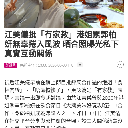
江美儀批「冇家教」港姐累郭柏
妍無辜捲入風波 晒合照曝光私下
真實互動關係
更新時間：13:00 2026-08-08 HKT
影視圈
視后江美儀早前在網上節目批評某合作過的港姐「食
相肉酸」、「唔識揸筷子」，更認為是「冇家教」表
現，言論一出即掀起討論。由於江美儀曾與2020年港
姐季軍郭柏妍在飲食節目《大灣美味好玩攻略》中合
作，令郭柏妍成為嫌疑人之一。昨日（7日）江美儀
在社交平台分享與郭柏妍的合照，證二人關係絲毫沒