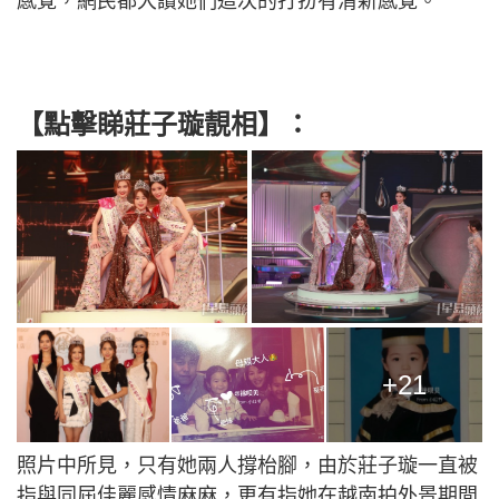
感覺，網民都大讚她們這次的打扮有清新感覺。
【點擊睇莊子璇靚相】：
+21
照片中所見，只有她兩人撐枱腳，由於莊子璇一直被
指與同屆佳麗感情麻麻，更有指她在越南拍外景期間