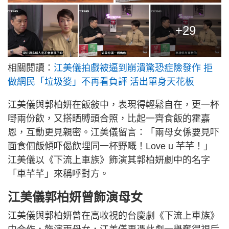
+29
相關閱讀：
江美儀拍戲被逼到崩潰驚恐症險發作 拒
做網民「垃圾婆」不再看負評 活出單身天花板
江美儀與郭柏妍在飯敍中，表現得輕鬆自在，更一杯
嘢兩份飲，又搭晒膊頭合照，比起一齊食飯的霍嘉
恩，互動更見親密。江美儀留言：「兩母女係要見吓
面食個飯傾吓偈飲埋同一杯野嘅！Love u 芊芊！」
江美儀以《下流上車族》飾演其郭柏妍劇中的名字
「車芊芊」來稱呼對方。
江美儀郭柏妍曾飾演母女
江美儀與郭柏妍曾在高收視的台慶劇《下流上車族》