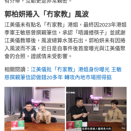
有芥蒂，互動更是非常親密。
郭柏妍捲入「冇家教」風波
江美儀未有點名「冇家教」港姐，最終因2023年港姐
季軍王敏慈曾撰親筆信，承認「唔識揸筷子」並感謝
江美儀教導後，風波總算水落石出。郭柏妍未有因捲
入風波而不滿，近日是自事件後首度曝光與江美儀聚
會的合照，證感情未受影響。
相關閱讀：
江美儀批「冇家教」港姐身份曝光 王敏
慈撰親筆信認做錯20多年 轉攻內地市場撈得掂