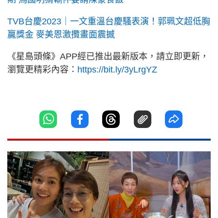
TVB台慶2023｜一文重溫台慶騷表演！郭珮文超低胸
贏獎金 麥美恩激攬畫面震撼
《星島頭條》APP經已推出最新版本，請立即更新，
瀏覽更精彩內容：
https://bit.ly/3yLrgYZ