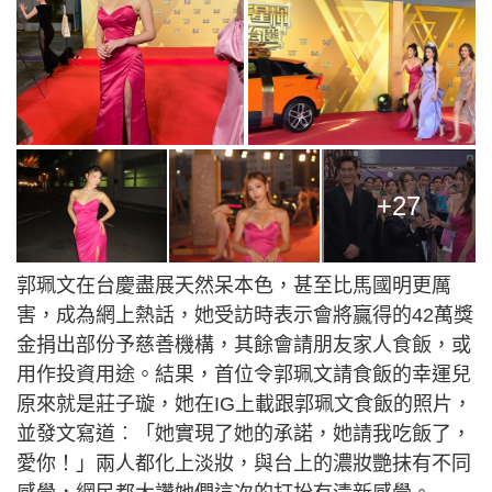
+27
郭珮文在台慶盡展天然呆本色，甚至比馬國明更厲
害，成為網上熱話，她受訪時表示會將贏得的42萬獎
金捐出部份予慈善機構，其餘會請朋友家人食飯，或
用作投資用途。結果，首位令郭珮文請食飯的幸運兒
原來就是莊子璇，她在IG上載跟郭珮文食飯的照片，
並發文寫道︰「她實現了她的承諾，她請我吃飯了，
愛你！」兩人都化上淡妝，與台上的濃妝艷抹有不同