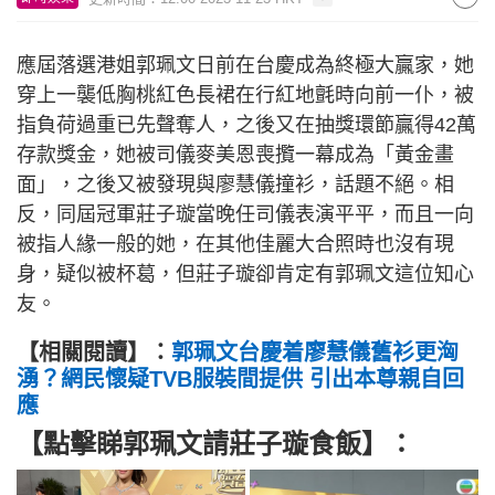
應屆落選港姐郭珮文日前在台慶成為終極大贏家，她
穿上一襲低胸桃紅色長裙在行紅地氈時向前一仆，被
指負荷過重已先聲奪人，之後又在抽獎環節贏得42萬
存款獎金，她被司儀麥美恩喪攬一幕成為「黃金畫
面」，之後又被發現與廖慧儀撞衫，話題不絕。相
反，同屆冠軍莊子璇當晚任司儀表演平平，而且一向
被指人緣一般的她，在其他佳麗大合照時也沒有現
身，疑似被杯葛，但莊子璇卻肯定有郭珮文這位知心
友。
【相關閱讀】：
郭珮文台慶着廖慧儀舊衫更洶
湧？網民懷疑TVB服裝間提供 引出本尊親自回
應
【點擊睇郭珮文請莊子璇食飯】：