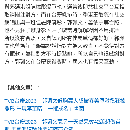
與落選港姐陳曉彤爆爭執，選美後即於社交平台互相
取消關注對方。而在台慶綵排時，季軍王敏慈在社交
網晒出與一班佳麗陳曉彤、郭珮文、姜依宁等合照，
也不見莊子璇身影。莊子璇當時解解釋因不用排舞，
所以沒有合照，又自認同所有佳麗感情都好好。郭珮
文也曾為莊子璇講說話指對方為人較直，不覺得對方
有擺款，並指對方不時提點她，所以自己也很感謝對
方，郭珮文在台慶夜得獎時，兩人也有搞笑互動。
【其他文章】
：
TVB台慶2023｜郭珮文低胸贏大獎被麥美恩激攬狂搖
變形 重現李芷晴「一攬成名」畫面
TVB台慶2023丨郭珮文贏另一天然呆奪42萬想做首
期 馬國明猜輸仲要請陳豪食飯