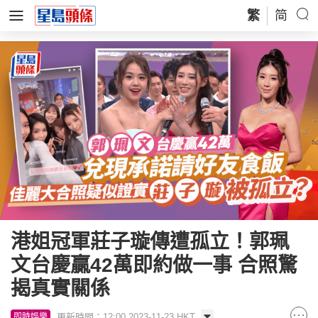
繁
简
港姐冠軍莊子璇傳遭孤立！郭珮
文台慶贏42萬即約做一事 合照驚
揭真實關係
更新時間：12:00 2023-11-23 HKT
即時娛樂