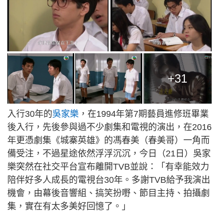
+31
入行30年的
吳家樂
，在1994年第7期藝員進修班畢業
後入行，先後參與過不少劇集和電視的演出，在2016
年更憑劇集《城寨英雄》的馮春美（春美哥）一角而
備受注，不過星途依然浮浮沉沉，今日（21日）吳家
樂突然在社交平台宣布離開TVB並說：「有幸能效力
陪伴好多人成長的電視台30年。多謝TVB給予我演出
機會，由幕後音響組、搞笑扮嘢、節目主持、拍攝劇
集，實在有太多美好回憶了。」