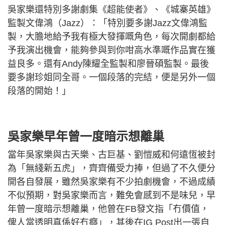
吳家樂還特別多謝劇集《超能使者》、《城寨英雄》
監製文偉鴻（Jazz）：「特別要多謝Jazz文偉鴻監
製，大膽地給予我有極大發揮嘅角色，每次開劇都給
予我演出機會，能夠參與到你咁高水準嘅作品實在獲
益良多。還有Andy陳耀全監製和廖晉碩監製。最後
要多謝珍姐同全哥。一個段落的完結，便是另外一個
段落的開始！」
吳家樂早年曾一度暗示想離巢
當年吳家樂與古天樂、古巨基、劉愷威和何遠恆被封
為「無綫新五虎」，齊齊備受力捧，但過了不久便分
開各自發展，雖然吳家樂有不少拍劇機會，不過成績
不似預期，對吳家樂而言，難免會感到不是味兒，早
年曾一度暗示想離巢，他曾在FB發文指「冇價值，
俾人當透明真係好冇癮」，其後在IG Post出一張自