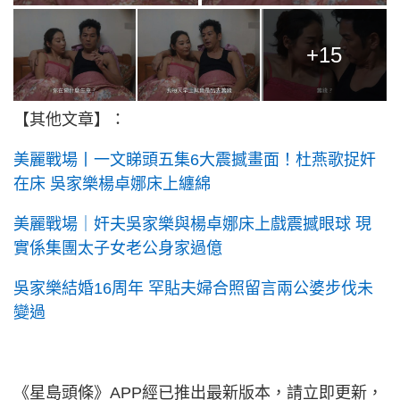
+15
【其他文章】：
美麗戰場丨一文睇頭五集6大震撼畫面！杜燕歌捉奸
在床 吳家樂楊卓娜床上纏綿
美麗戰場｜奸夫吳家樂與楊卓娜床上戲震撼眼球 現
實係集團太子女老公身家過億
吳家樂結婚16周年 罕貼夫婦合照留言兩公婆步伐未
變過
《星島頭條》APP經已推出最新版本，請立即更新，