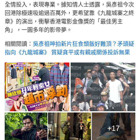
全情投入，表現專業。據知情人士透露，吳彥祖今次
回港除極速吸逾過百萬外，更希望靠《九龍城寨之終
章》的演出，衝擊香港電影金像獎的「最佳男主
角」，一圓多年的影帝夢。
相關閱讀：
吳彥祖呻拍新片狂食頹飯好難頂？矛頭疑
指向《九龍城寨》 質疑貪平或有親戚關係投訴無果
+17