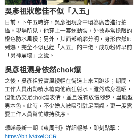
吳彥祖狀態佳不似「入五」
日前，下午五時許，吳彥祖現身中環為廣告進行拍
攝。現場所見，他穿上一套運動裝，外披非常搶眼的
橙色防水風褸；另外，其面部輪廓分明，身形依然fit
到爆，完全不似已經「入五」的中佬，成功粉碎早前
「男神崩壞」之說。
吳彥祖濕身依然chok爆
之後，吳彥祖笠實風褸帽在街道上來回跑步；期間，
工作人員出動噴水槍向他瘋狂射水。雖然成身濕晒，
但他仍交足chok爆表情，並且沒有放慢腳步，盡顯型
男本色。此時，不少途人被吸引駐足圍觀，更一度需
要工作人員幫忙維持秩序。
想睇最新一期《東周刊》詳細報導，即刻點擊：
https://bit.ly/4xelQCR