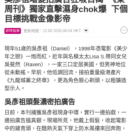
周刊》獨家直擊濕身chok爆 下個
目標挑戰金像影帝
更新時間：12:00 2026-08-04 HKT
即時娛樂
現年51歲的吳彥祖（Daniel），1998年憑電影《美少
年之戀》一炮而紅，近年與名模太太Lisa S.帶同女兒
吳斐然（Raven），一家三口定居美國，但男神地位
從未動搖。早前，他低調回流，接拍重量級港產片
《九龍城寨之終章》，更為角色狠心剃頭，以粗獷造
型示人。
吳彥祖頭髮濃密拍廣告
日前，本刊捕獲吳彥祖現身中環，實行一邊拍戲，一
邊拍廣告搵真銀。現場所見，他戴上假髮，收起電影
中的鏟青頭，在酷熱天氣下穿上防水風褸來回奔跑，