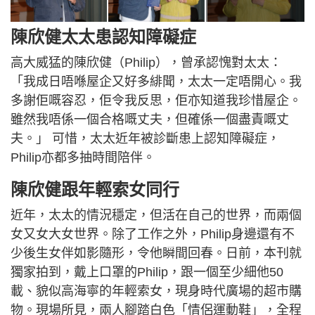
陳欣健太太患認知障礙症
高大威猛的陳欣健（Philip），曾承認愧對太太：
「我成日唔喺屋企又好多緋聞，太太一定唔開心。我
多謝佢嘅容忍，佢令我反思，佢亦知道我珍惜屋企。
雖然我唔係一個合格嘅丈夫，但確係一個盡責嘅丈
夫。」 可惜，太太近年被診斷患上認知障礙症，
Philip亦都多抽時間陪伴。
陳欣健跟年輕索女同行
近年，太太的情況穩定，但活在自己的世界，而兩個
女又女大女世界。除了工作之外，Philip身邊還有不
少後生女伴如影隨形，令他瞬間回春。日前，本刊就
獨家拍到，戴上口罩的Philip，跟一個至少細他50
載、貌似高海寧的年輕索女，現身時代廣場的超市購
物。現場所見，兩人腳踏白色「情侶運動鞋」，全程