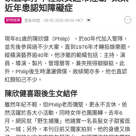
近年患認知障礙症
更新時間：08:00 2026-08-04 HKT
即時娛樂
現年81歲的陳欣健（Philip），於60年代加入警隊，
並先後參與過不少大案，直到1976年才轉投娛樂圈。
縱橫演藝界逾40年，他涉獵的範疇包括：主持、演
員、導演、製片、管理層等，兼夾撈得瓣瓣掂。此
外，Philip後生時瀟灑倜儻，故緋聞亦多，他也直認
紅顏知己不少。
陳欣健喜跟後生女結伴
雖然年紀不輕，但Philip老而彌堅，更永不言休，依
然活躍於各大小活動，同時女伴也團團轉。去年6
月，網民就「野生捕獲」他蹺實一名長髮女子甜蜜逛
又一城；另外，本刊日前又獨家拍到，他的身邊又換