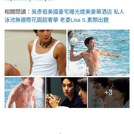
相關閱讀：
吳彥祖美國豪宅曝光媲美豪華酒店 私人
泳池無邊際花園超奢華 老婆Lisa S.素顏出鏡
+3