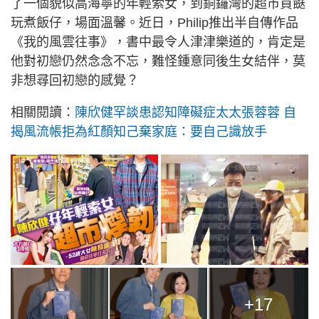
了一個貌似高海寧的年輕索女，到銅鑼灣的超市買餸
玩煮飯仔，場面溫馨。近日，Philip推出半自傳作品
《我的風雲往事》，書中最令人津津樂道的，肯定是
他對初戀仍然念念不忘，難怪鍾意同後生女結伴，莫
非想尋回初戀的感覺？
相關閱讀：
陳欣健罕談患認知障礙症太太張蓉蓉 自
揭風流帳拒為紅顏知己棄家庭：要自己識放手
+17