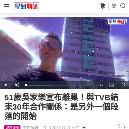
繁
简
Remaining
-
1:11
Loaded
:
Play
Unmute
Picture-
Full
40.50%
in-
Picture
Time
51歲吳家樂宣布離巢！與TVB結
束30年合作關係：是另外一個段
落的開始
更新時間：15:13 2023-11-21 HKT
即時娛樂