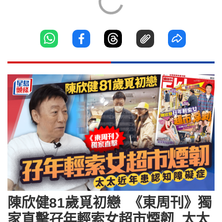
陳欣健81歲覓初戀 《東周刊》獨
家直擊孖年輕索女超市煙韌 太太