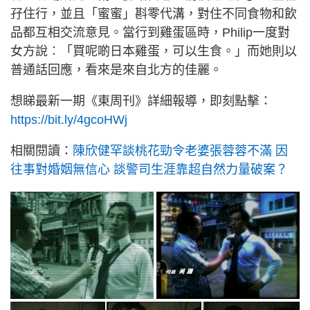
孖住行，並且「蜜蜜」斟零代溝，對住不同食物和飲
品都互相交流意見。當行到雞蛋區時，Philip一度對
女方說︰「買呢啲日本雞蛋，可以生食。」而她則以
普通話回應，看來是來自北方的佳麗。
想睇最新一期《東周刊》詳細報導，即刻點擊：
https://bit.ly/4gcoHWj
相關閱讀：
陳欣健罕談桃花勁令老婆張蓉蓉不滿 因
往事對婚姻無信心 談警司生涯靠超自然力量破案？