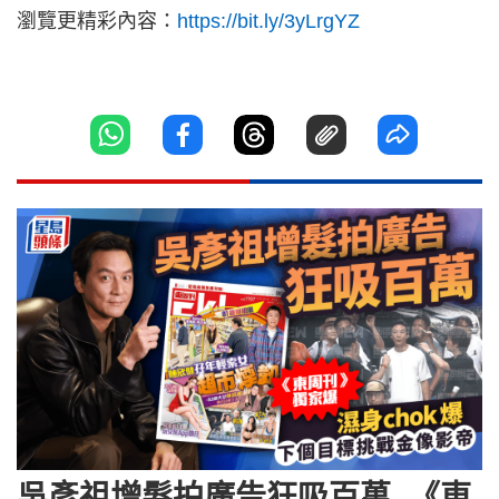
瀏覽更精彩內容：
https://bit.ly/3yLrgYZ
吳彥祖增髮拍廣告狂吸百萬 《東