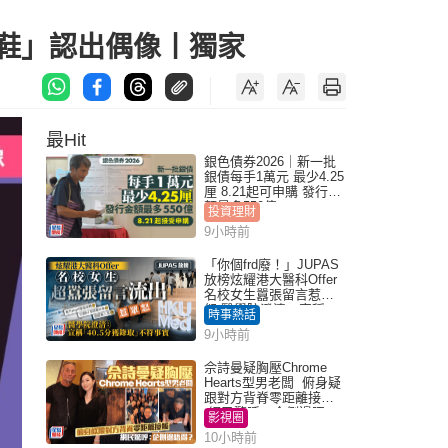
趾鞋」認出偶像丨獨家
最Hit
銀色債券2026｜新一批
銀債每手1萬元 最少4.25
厘 8.21起可申購 發行金
額最多550億
投資理財
9小時前
「你個frd廢！」JUPAS
放榜炫耀港大醫科Offer
名校女生囂張留言惹眾
怒 醫學院澄清：宣稱
時事熱話
「40.5分獲錄取」不符事
9小時前
實｜Juicy叮
佘詩曼疑胸壓Chrome
Hearts型男老闆 俯身疑
跟對方背脊零距離接觸
網民驚呼：企側邊唔
影視圈
得？
10小時前