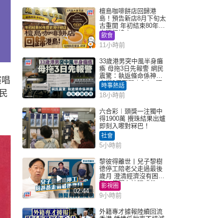
檀島咖啡餅店回歸港
島！預告新店8月下旬太
古重開 年初結束80年歷
史灣仔總店
飲食
11小時前
33歲港男突中風半身癱
瘓 母拖3日先報警 網民
震驚：執返條命係神蹟
演唱
自爆2個惡習｜Juicy叮
時事熱話
民
18小時前
六合彩︱頭獎一注獨中
得1900萬 攪珠結果出爐
即刻入嚟對冧巴！
社會
5小時前
黎彼得離世丨兒子黎樹
德停工陪老父走過最後
歲月 澄清經濟沒有困
難：傳聞有誇張成份
影視圈
02:44
9小時前
外籍專才據報陸續回流