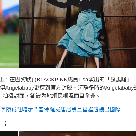
傳出，在巴黎欣賞BLACKPINK成員Lisa演出的「瘋馬騷」
有傳Angelababy更遭到官方封殺。沉靜多時的Angelababy
A》拍攝封面，卻被內地網民嘲諷面目全非。
騷風波名字隱藏性暗示？曾令羅拔唐尼等巨星尷尬醜出國際
】：