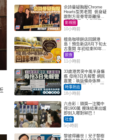
佘詩曼疑胸壓Chrome
Hearts型男老闆 俯身疑
跟對方背脊零距離接觸
網民驚呼：企側邊唔
影視圈
得？
10小時前
檀島咖啡餅店回歸港
島！預告新店8月下旬太
古重開 年初結束80年歷
史灣仔總店
飲食
11小時前
33歲港男突中風半身癱
瘓 母拖3日先報警 網民
震驚：執返條命係神蹟
自爆2個惡習｜Juicy叮
時事熱話
近
18小時前
六合彩︱頭獎一注獨中
得1900萬 攪珠結果出爐
即刻入嚟對冧巴！
社會
5小時前
黎彼得離世丨兒子黎樹