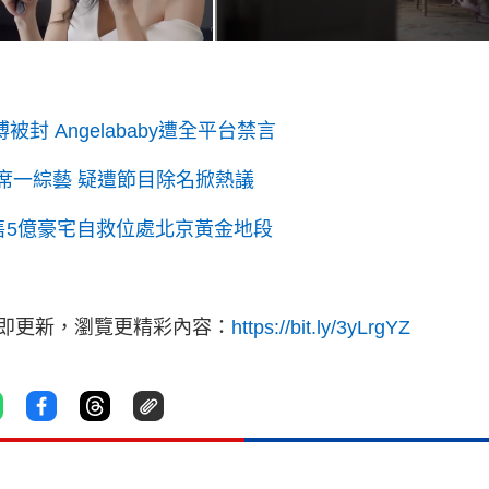
博被封 Angelababy遭全平台禁言
？缺席一綜藝 疑遭節目除名掀熱議
爆拋售5億豪宅自救位處北京黃金地段
立即更新，瀏覽更精彩內容：
https://bit.ly/3yLrgYZ