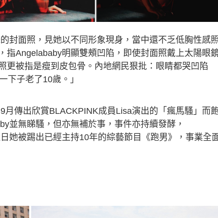
所拍攝的封面照，見她以不同形象現身，當中還不乏低胸性感
Angelababy明顯雙頰凹陷，即使封面照戴上太陽眼
照更被指是瘦到皮包骨。內地網民狠批：眼睛都哭凹陷
一下子老了10歲。」
年9月傳出欣賞BLACKPINK成員Lisa演出的「瘋馬騷」而
baby並無睇騷，但亦無補於事，事件亦持續發酵，
言，近日她被踢出已經主持10年的綜藝節目《跑男》，事業全