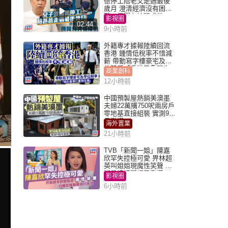
德停工陪老父走過最後
歲月 澄清經濟沒有困
難：傳聞有誇張成份
影視圈
02:44
9小時前
外籍專才據報陸續回流
香港 鍾情低稅率不惜減
薪 帶動寫字樓豪宅及學
位競爭「香港已重現生
商業創科
機」
12小時前
中國預製屋熱銷美澳墨
夫婦22萬購750呎兩房戶
零地基直接組裝 實測9個
月激讚
海外置業
21小時前
TVB「新聞一姐」陳嘉
欣罕失控極可愛 畀林超
英叫姐姐現魔性笑聲 自
嘲是姨姨獲網民激讚
影視圈
6小時前