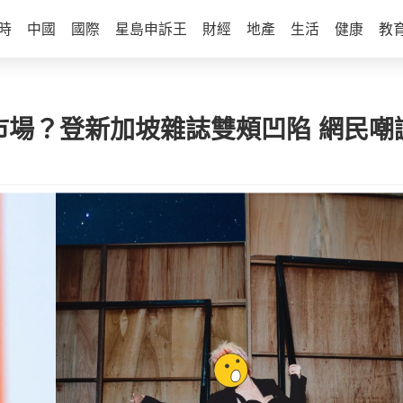
時
中國
國際
星島申訴王
財經
地產
生活
健康
教
海外市場？登新加坡雜誌雙頰凹陷 網民嘲