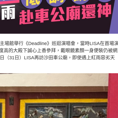
主場館舉行《Deadline》巡迴演唱會，當時LISA在首場
度高的大殿下誠心上香參拜，戴眼鏡素顏一身便裝仍被網
日（31日）LISA再訪沙田車公廟，即使遇上紅雨惡劣天