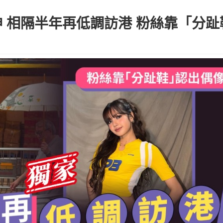
還神 相隔半年再低調訪港 粉絲靠「分