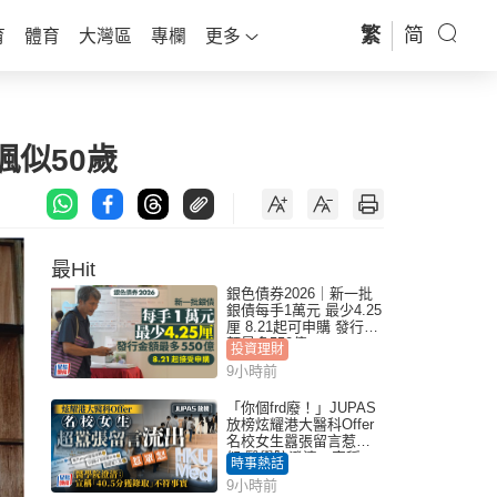
繁
简
育
體育
大灣區
專欄
更多
諷似50歲
最Hit
銀色債券2026｜新一批
銀債每手1萬元 最少4.25
厘 8.21起可申購 發行金
額最多550億
投資理財
9小時前
「你個frd廢！」JUPAS
放榜炫耀港大醫科Offer
名校女生囂張留言惹眾
怒 醫學院澄清：宣稱
時事熱話
「40.5分獲錄取」不符事
9小時前
實｜Juicy叮