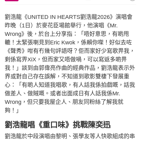
劉浩龍《UNITED IN HEARTS劉浩龍2026》演唱會
昨晚（1日）於麥花臣場館舉行，他演唱《Mr.
Wrong》後，於台上分享指：「唔好意思，有啲甩
轆！太緊張喇見到Eric Kwok，係賴你㗎！好似去咗
《聲秀》咁有冇幾句評語呀？佢而家好少寫歌畀我，
剩係寫畀XiX，但而家又唔做喎，可以寫返多啲畀
我！」談到由郭偉亮作曲的經典作品，劉浩龍表示外
界或對自己存在誤解，不知道到歌影雙棲下發展重
心：「有啲人知道我唱歌，有人話我係拍戲嘅，話我
做差人、做賊嘅。或者出面成日有人話我係Mr.
Wrong，但只要我屋企人、朋友同粉絲了解我就
夠！」
劉浩龍唱《重口味》挑戰陳奕迅
劉浩龍於中段演唱由黎明、張學友等人快歌組成的串