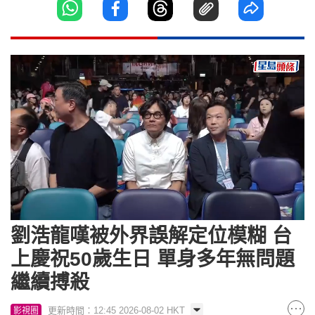
Loaded
:
Unmute
5.79%
劉浩龍嘆被外界誤解定位模糊 台
上慶祝50歲生日 單身多年無問題
繼續搏殺
更新時間：12:45 2026-08-02 HKT
影視圈