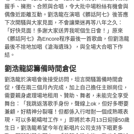
握手、擁抱、合照與合唱，令大批中場粉絲有機會與
偶像近距離互動。劉浩龍在演唱《髒話阿七》後答應
下次開騷與大家見面，不會讓樂迷再等八年之久：
「好快見面！多謝大家送畀我呢個生日會！」原來
《髒話阿七》為Encore程序最後一首歌曲，但劉浩龍
最後不捨地加唱《滄海遺珠》，與全場大合唱下作
結。
劉浩龍認籌備時間倉促
劉浩龍於演唱會後接受訪問，坦言開騷籌備時間倉
促，僅在兩三個月內完成，加上自己擔任主辦崗位，
需要親身處理場地租用、贊助、舞者，未能完全享受
舞台：「我跳返落歌手身份，聲線上ok，但好多嘢要
兼顧，好精神分裂囉！但都係入行咁耐一個成熟嘅表
現，可以多範疇咁工作。」即將於本月13日迎接50歲
生日，劉浩龍希望今年在新唱片公司支持下唱更多