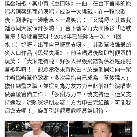
燒翻唱歌，其中有《重口味》一曲，在台下首排的原
唱者陳奕迅面前演唱，成為一大挑戰。在一輪快歌
後，劉浩龍一邊喘息、一邊笑言：「又講嘢？其實我
鍾意同大家傾計多啲！」台下觀眾再大叫除衫「唔駛
旨意！唔駛旨意呀！2018年已經除咗一次。（回
水！）好呀，出面自己攞兩支呀。」其歌單收錄最燴
炙人口作品《思覺失調》，他演唱過後隨即對觀眾開
玩笑：「大家走得啦！好多人畀張飛錢就係為咗聽呢
首歌咋嘛！」觀眾當然未有散去，於是他開始向一眾
主辦協辦單位致謝，多次笑指自己成為「幕後猛人」
擔任總監之職，並提到為好友方力申此前紅館演唱會
做幕後籌備工作：「多謝方力申，我支持佢、佢又支
持返我，呢啲咪好朋友囉！方力申去完紅館，可能我
都會去呢！」旋即引起觀眾歡呼甚為期待。