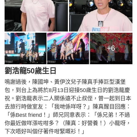
+6
劉浩龍50歲生日
鳴謝過後，陳國坤、黃伊汶兒子陳真手捧巨型漢堡
包，到台上為將於8月13日迎接50歲生日的劉浩龍慶
祝。劉浩龍表示二人關係遠不止叔侄，曾一起到日本
去旅行時做室友：「我哋係咩呀？」陳真醒目回應：
「係Best friend！」師兄同意表示：「係兄弟！不過
你最近做咩漲咗咁多？（陳真：好營養！）小龍呀，
下次唔好叫個仔著件咁緊嘅衫！」