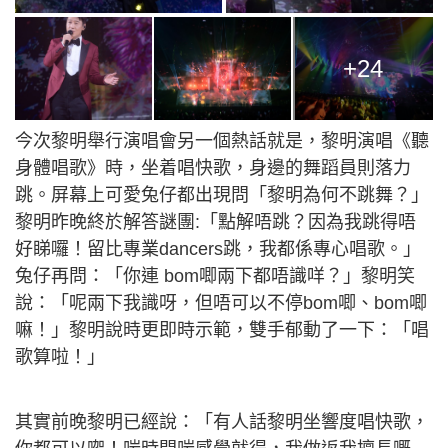
+24
今次黎明舉行演唱會另一個熱話就是，黎明演唱《聽
身體唱歌》時，坐着唱快歌，身邊的舞蹈員則落力
跳。屏幕上可愛兔仔都出現問「黎明為何不跳舞？」
黎明昨晚終於解答謎團:「點解唔跳？因為我跳得唔
好睇囉！留比專業dancers跳，我都係專心唱歌。」
兔仔再問：「你連 bom唧兩下都唔識咩？」黎明笑
說：「呢兩下我識呀，但唔可以不停bom唧、bom唧
嘛！」黎明說時更即時示範，雙手郁動了一下：「唱
歌算啦！」
其實前晚黎明已經說：「有人話黎明坐響度唱快歌，