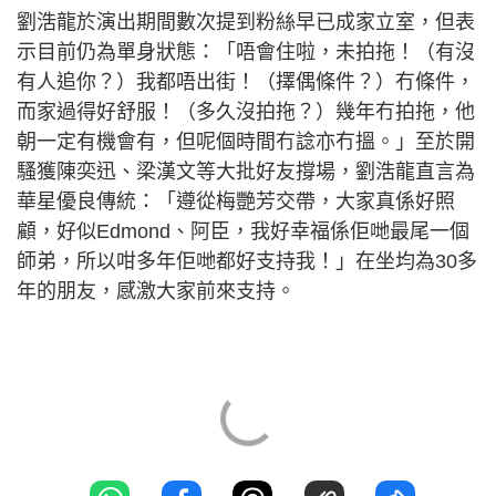
劉浩龍於演出期間數次提到粉絲早已成家立室，但表
示目前仍為單身狀態：「唔會住啦，未拍拖！（有沒
有人追你？）我都唔出街！（擇偶條件？）冇條件，
而家過得好舒服！（多久沒拍拖？）幾年冇拍拖，他
朝一定有機會有，但呢個時間冇諗亦冇搵。」至於開
騷獲陳奕迅、梁漢文等大批好友撐場，劉浩龍直言為
華星優良傳統：「遵從梅艷芳交帶，大家真係好照
顧，好似Edmond、阿臣，我好幸福係佢哋最尾一個
師弟，所以咁多年佢哋都好支持我！」在坐均為30多
年的朋友，感激大家前來支持。