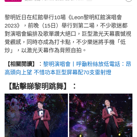
黎明近日在紅館舉行10場《Leon黎明紅館演唱會
2023》，前晚（15日）舉行到第二場，不少歌迷都
對演唱會編排及歌單讚大絕口，巨型激光天幕震憾視
覺觀感，同時亦成為打卡點，不少樂迷將手機「低
炒」，以激光天幕作為背照自拍。
【相關閱讀】
：
黎明演唱會丨呼籲粉絲放低電話：昂
高頭向上望 不惜功本巨型屏幕配70支雷射燈
【點擊睇黎明跳舞】：