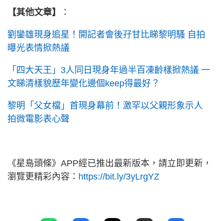
【其他文章】
：
劉鑾雄現身追星！開記者會後孖甘比睇黎明騷 自拍
曝光表情掀熱議
「四大天王」3人同日現身年過半百凍齡樣掀熱議 一
文睇清樣貌歷年變化邊個keep得最好？
黎明「父女檔」首現身幕前！激罕以父親形象示人
拍微電影表心聲
《星島頭條》APP經已推出最新版本，請立即更新，
瀏覽更精彩內容：
https://bit.ly/3yLrgYZ