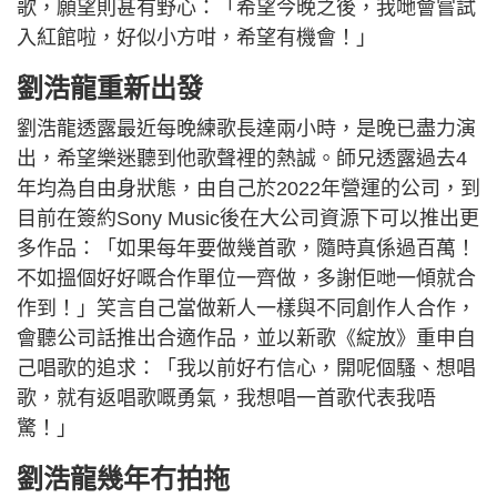
歌，願望則甚有野心：「希望今晚之後，我哋會嘗試
入紅館啦，好似小方咁，希望有機會！」
劉浩龍重新出發
劉浩龍透露最近每晚練歌長達兩小時，是晚已盡力演
出，希望樂迷聽到他歌聲裡的熱誠。師兄透露過去4
年均為自由身狀態，由自己於2022年營運的公司，到
目前在簽約Sony Music後在大公司資源下可以推出更
多作品：「如果每年要做幾首歌，隨時真係過百萬！
不如搵個好好嘅合作單位一齊做，多謝佢哋一傾就合
作到！」笑言自己當做新人一樣與不同創作人合作，
會聽公司話推出合適作品，並以新歌《綻放》重申自
己唱歌的追求：「我以前好冇信心，開呢個騷、想唱
歌，就有返唱歌嘅勇氣，我想唱一首歌代表我唔
驚！」
劉浩龍幾年冇拍拖