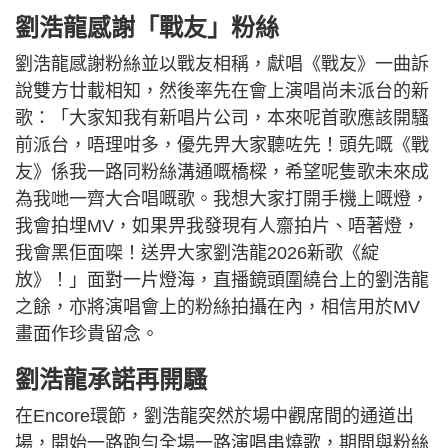
劉浩龍感謝「戰友」粉絲
劉浩龍感謝粉絲並以戰友相稱，獻唱《戰友》一曲訴
說雙方廿載相知，然後率先在會上演唱尚未派台的新
歌：「大家知我有新唱片公司，本來呢首歌應該開騷
前派台，唔理咁多，優先畀大家聽咗先！頭先嘅《戰
友》係我一路同粉絲溝通嘅橋樑，希望呢隻歌未來成
為我哋一齊大合唱嘅歌。我想大家打開手機上嘅燈，
我會拍埋MV，如果畀我發現有人齋拍片、唔著燈，
我會黑佢面㗎！送畀大家劉浩龍2026新歌《綻
放》！」面對一片燈海，直播鏡頭圍繞台上的劉浩龍
之餘，亦將演唱會上的粉絲拍攝在內，相信用於MV
畫面作珍貴留念。
劉浩龍承諾再開騷
在Encore環節，劉浩龍突然於場中觀席間的通道出
場，開始一路跑勻全場一路演唱串燒歌，期間與粉絲