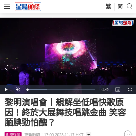
繁
简
Remaining
-
1:40
Loaded
:
Play
Unmute
Picture-
Full
29.60%
in-
Picture
Time
黎明演唱會丨親解坐低唱快歌原
因！終於大展舞技唱跳金曲 笑容
腼腆勁怕醜？
更新時間：17:00 2023-11-17 HKT
即時娛樂