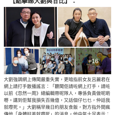
【點擊睇大劉與甘比】：
+16
大劉強調網上傳聞嚴重失實，更暗指前女友呂麗君在
網上請打手散播謠言：「聽聞佢請咗網上打手，請咗
以前《忽然一周》總編輯帶呢隊人，專係負責做呢啲
嘢。講到佢幫我損失百幾億，又話個仔乜乜，仲話我
就嚟死。」大劉稱早幾日約朋友食飯，對方指外間瘋
傳他「身體好差就嚟死」的消息，他中氣十足表示：