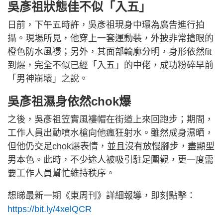
吳彥祖狀態佳不似「入五」
日前，下午五時許，吳彥祖現身中環為廣告進行拍
攝。現場所見，他穿上一套運動裝，外披非常搶眼的
橙色防水風褸；另外，其面部輪廓分明，身形依然fit
到爆，完全不似已經「入五」的中佬，成功粉碎早前
「男神崩壞」之說。
吳彥祖濕身依然chok爆
之後，吳彥祖笠實風褸帽在街道上來回跑步；期間，
工作人員出動噴水槍向他瘋狂射水。雖然成身濕晒，
但他仍交足chok爆表情，並且沒有放慢腳步，盡顯型
男本色。此時，不少途人被吸引駐足圍觀，更一度需
要工作人員幫忙維持秩序。
想睇最新一期《東周刊》詳細報導，即刻點擊：
https://bit.ly/4xelQCR