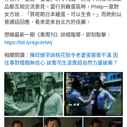
品都互相交流意見。當行到雞蛋區時，Philip一度對
女方說︰「買呢啲日本雞蛋，可以生食。」而她則以
普通話回應，看來是來自北方的佳麗。
想睇最新一期《東周刊》詳細報導，即刻點擊：
https://bit.ly/4gcoHWj
相關閱讀：
陳欣健罕談桃花勁令老婆張蓉蓉不滿 因
往事對婚姻無信心 談警司生涯靠超自然力量破案？