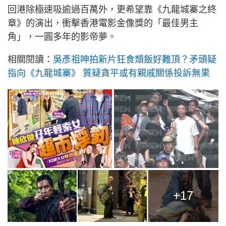
回港除極速吸逾過百萬外，更希望靠《九龍城寨之終
章》的演出，衝擊香港電影金像獎的「最佳男主
角」，一圓多年的影帝夢。
相關閱讀：
吳彥祖呻拍新片狂食頹飯好難頂？矛頭疑
指向《九龍城寨》 質疑貪平或有親戚關係投訴無果
+17