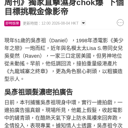
周刊》獨家直擊濕身chok爆 下個
目標挑戰金像影帝
更新時間：12:00 2026-08-04 HKT
即時娛樂
現年51歲的吳彥祖（Daniel），1998年憑電影《美少
年之戀》一炮而紅，近年與名模太太Lisa S.帶同女兒
吳斐然（Raven），一家三口定居美國，但男神地位
從未動搖。早前，他低調回流，接拍重量級港產片
《九龍城寨之終章》，更為角色狠心剃頭，以粗獷造
型示人。
吳彥祖頭髮濃密拍廣告
日前，本刊捕獲吳彥祖現身中環，實行一邊拍戲，一
邊拍廣告搵真銀。現場所見，他戴上假髮，收起電影
中的鏟青頭，在酷熱天氣下穿上防水風褸來回奔跑，
全情投入，表現專業。據知情人士透露，吳彥祖今次