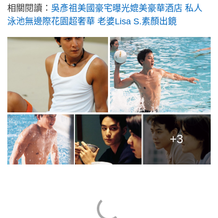
相關閱讀：
吳彥祖美國豪宅曝光媲美豪華酒店 私人
泳池無邊際花園超奢華 老婆Lisa S.素顏出鏡
+3