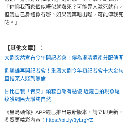
「你睇我而家個似唔似就嚟死？可能畀人激死就有，
但我自己身體係冇嘢。如果我再唔出嚟，可能傳我死
咗。」
【其他文章】：
大劉突然宣布今午開記者會！傳為澄清遺產分配傳聞
劉鑾雄再開記者會！重溫大劉今年初記者會十大金句
直指某人賤到無倫
甘比自製「青菜」頭套自嘲有點傻 近鏡自拍現魚尾
紋獲網民大讚夠自然
《星島頭條》APP經已推出最新版本，請立即更新，
瀏覽更精彩內容：
https://bit.ly/3yLrgYZ