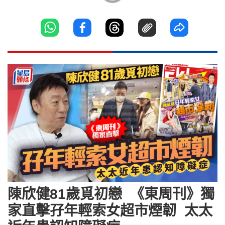
陳欣健81歲覓初戀 《東周刊》獨
家直擊孖年輕索女超市煙韌 太太