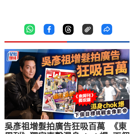
吳彥祖增髮拍廣告狂吸百萬 《東