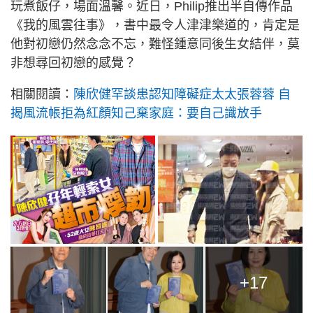
玩煮飯仔，場面溫馨。近日，Philip推出半自傳作品
《我的風雲往事》，書中最令人津津樂道的，肯定是
他對初戀仍然念念不忘，難怪鍾意同後生女結伴，莫
非想尋回初戀的感覺？
相關閱讀：
陳欣健罕談患認知障礙症太太張蓉蓉 自
揭風流帳拒為紅顏知己棄家庭：要自己識放手
+17