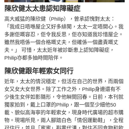
陳欣健太太患認知障礙症
高大威猛的陳欣健（Philip），曾承認愧對太太：
「我成日唔喺屋企又好多緋聞，太太一定唔開心。我
多謝佢嘅容忍，佢令我反思，佢亦知道我珍惜屋企。
雖然我唔係一個合格嘅丈夫，但確係一個盡責嘅丈
夫。」 可惜，太太近年被診斷患上認知障礙症，
Philip亦都多抽時間陪伴。
陳欣健跟年輕索女同行
近年，太太的情況穩定，但活在自己的世界，而兩個
女又女大女世界。除了工作之外，Philip身邊還有不
少後生女伴如影隨形，令他瞬間回春。日前，本刊就
獨家拍到，戴上口罩的Philip，跟一個至少細他50
載、貌似高海寧的年輕索女，現身時代廣場的超市購
物。現場所見，兩人腳踏白色「情侶運動鞋」，全程
孖住行，並且「蜜蜜」斟零代溝，對住不同食物和飲