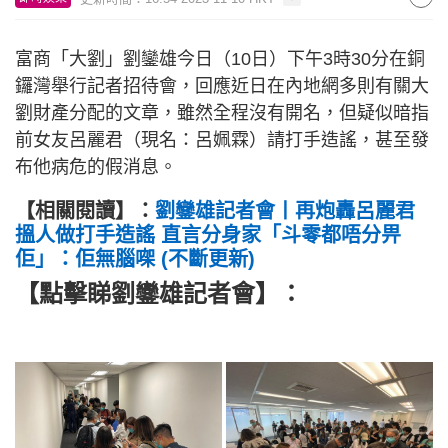
富商「大劉」劉鑾雄今日（10日）下午3時30分在銅
鑼灣舉行記者招待會，回應近日在內地網多則有關大
劉財產分配的文章，雖然全程沒有開名，但疑似暗指
前女友呂麗君（現名：呂姵霖）請打手造謠，甚至發
布他病危的假消息。
【相關閱讀】：
劉鑾雄記者會丨再炮轟呂麗君
搵人做打手造謠 直言分身家「斗零都唔分畀
佢」：佢無腦㗎 (不斷更新)
【點擊睇劉鑾雄記者會】：