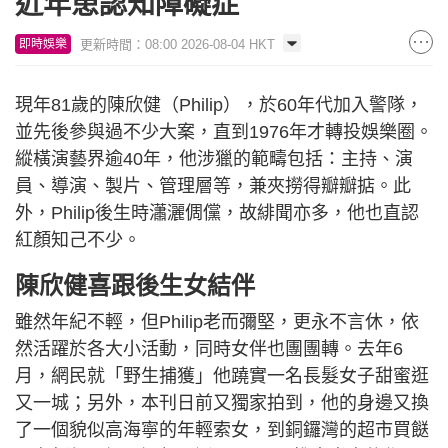
近年患認知障礙症
更新時間：08:00 2026-08-04 HKT
即時娛樂
現年81歲的陳欣健（Philip），於60年代加入警隊，
並先後參與過不少大案，直到1976年才轉投娛樂圈。
縱橫演藝界逾40年，他涉獵的範疇包括：主持、演
員、導演、製片、管理層等，兼夾撈得瓣瓣掂。此
外，Philip後生時瀟灑倜儻，故緋聞亦多，他也直認
紅顏知己不少。
陳欣健喜跟後生女結伴
雖然年紀不輕，但Philip老而彌堅，更永不言休，依
然活躍於各大小活動，同時女伴也團團轉。去年6
月，網民就「野生捕獲」他蹺實一名長髮女子甜蜜逛
又一城；另外，本刊日前又獨家拍到，他的身邊又換
了一個貌似高海寧的年輕索女，到銅鑼灣的超市買餸