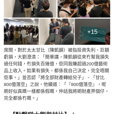
+15
席間，對於太太甘比（陳凱韻）被指投資失利、巨額
虧損，大劉澄清：「簡單講，陳凱韻從來冇幫我損失
過任何錢，冇損失百幾億，佢同我賺超過200億藝術
品上收入。如果有損失，都係我自己決定，完全唔關
佢事。」並否認「將全部財產轉給兒子」、「甘比
800億落空」之說，他續道：「『800億落空』，呢
啲好似真嘅一樣都係假嘅，仲話我將啲財產畀個仔，
完全都係冇嘅。」