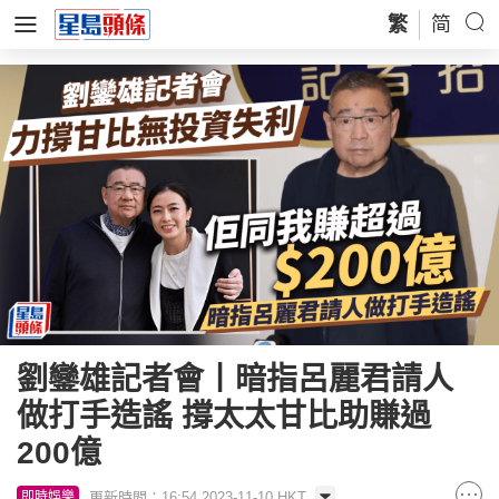
繁
简
劉鑾雄記者會丨暗指呂麗君請人
做打手造謠 撐太太甘比助賺過
200億
更新時間：16:54 2023-11-10 HKT
即時娛樂