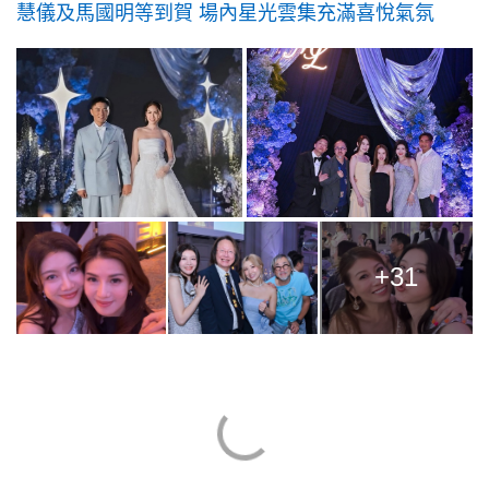
慧儀及馬國明等到賀 場內星光雲集充滿喜悅氣氛
+31