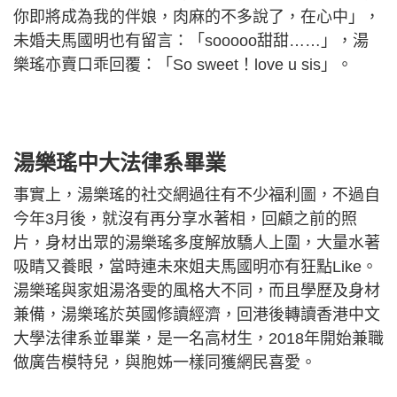
你即將成為我的伴娘，肉麻的不多說了，在心中」，
未婚夫馬國明也有留言：「sooooo甜甜……」，湯
樂瑤亦賣口乖回覆：「So sweet！love u sis」。
湯樂瑤中大法律系畢業
事實上，湯樂瑤的社交網過往有不少福利圖，不過自
今年3月後，就沒有再分享水著相，回顧之前的照
片，身材出眾的湯樂瑤多度解放驕人上圍，大量水著
吸睛又養眼，當時連未來姐夫馬國明亦有狂點Like。
湯樂瑤與家姐湯洛雯的風格大不同，而且學歷及身材
兼備，湯樂瑤於英國修讀經濟，回港後轉讀香港中文
大學法律系並畢業，是一名高材生，2018年開始兼職
做廣告模特兒，與胞姊一樣同獲網民喜愛。