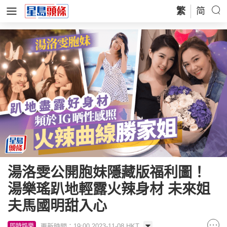
繁
简
湯洛雯公開胞妹隱藏版福利圖！
湯樂瑤趴地輕露火辣身材 未來姐
夫馬國明甜入心
更新時間：19:00 2023-11-08 HKT
即時娛樂