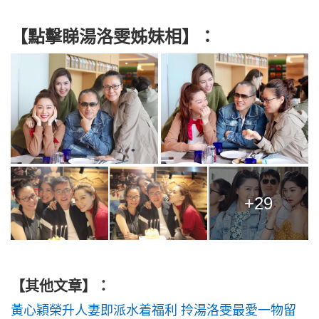
【點擊睇湯洛雯姊妹相】：
+29
【其他文章】：
黃心穎榮升人妻即派水着福利 拎湯洛雯最愛一物留