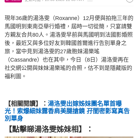
現年36歲的湯洛雯（Roxanne）12月便與拍拖三年的
馬國明到東南亞舉行婚禮，屆時一切從簡，只宴請雙
方親友合共80人。湯洛雯早前與馬國明到法國影婚照
後，最近又與多位好友到韓國首爾進行告別單身之
旅，當中見到湯洛雯的27歲胞妹湯樂瑤
（Cassandre）也在其中，今日（8日）湯洛雯再在
社交網公開與妹妹湯樂瑤的合照，估不到是隱藏版的
福利圖。
【相關閱讀】：
湯洛雯出嫁姊妹團名單首曝
光！索爆細妹露香肩美腿搶鏡 孖閨密影寫真告
別單身
【點擊睇湯洛雯姊妹相】：