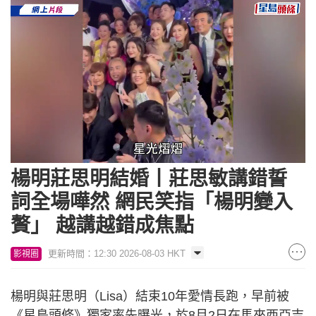
Loaded
:
Unmute
62.60%
楊明莊思明結婚丨莊思敏講錯誓
詞全場嘩然 網民笑指「楊明變入
贅」 越講越錯成焦點
更新時間：12:30 2026-08-03 HKT
影視圈
楊明與莊思明（Lisa）結束10年愛情長跑，早前被
《星島頭條》獨家率先曝光，於8月2日在馬來西亞吉