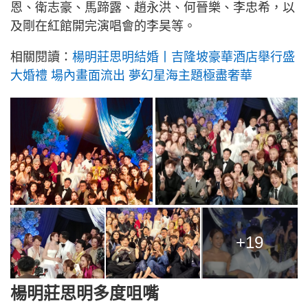
恩、衛志豪、馬蹄露、趙永洪、何晉樂、李忠希，以
及剛在紅館開完演唱會的李昊等。
相關閱讀：
楊明莊思明結婚丨吉隆坡豪華酒店舉行盛
大婚禮 場內畫面流出 夢幻星海主題極盡奢華
+19
楊明莊思明多度咀嘴