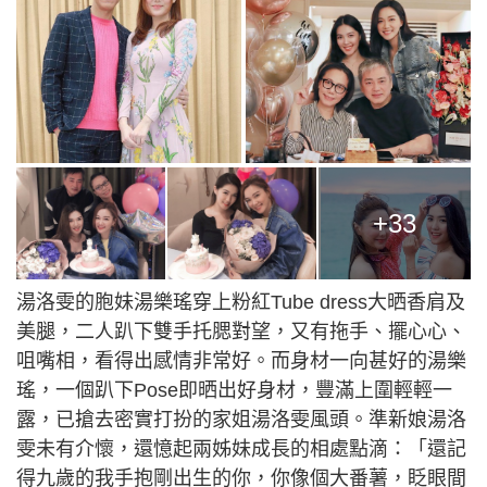
+33
湯洛雯的胞妹湯樂瑤穿上粉紅Tube dress大晒香肩及
美腿，二人趴下雙手托腮對望，又有拖手、擺心心、
咀嘴相，看得出感情非常好。而身材一向甚好的湯樂
瑤，一個趴下Pose即晒出好身材，豐滿上圍輕輕一
露，已搶去密實打扮的家姐湯洛雯風頭。準新娘湯洛
雯未有介懷，還憶起兩姊妹成長的相處點滴：「還記
得九歲的我手抱剛出生的你，你像個大番薯，眨眼間