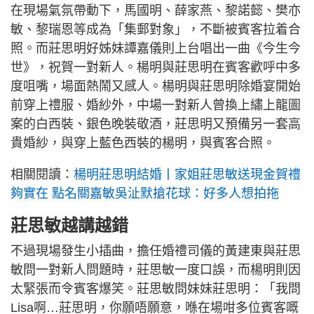
在現場氣氛帶動下，馬國明、薛家燕、黎諾懿、樊亦
敏、黎瑞恩等成為「集郵對象」，不斷被賓客拉着合
照。而莊思明好姊妹譚嘉儀則上台唱出一曲《今生今
世》，祝賀一對新人。楊明與莊思明在賓客歡呼中多
度咀嘴，場面熱鬧又感人。楊明與莊思明除婚宴開始
前穿上禮服、婚紗外，中場一對新人曾換上繡上龍圖
案的白西裝、銀色晚裝敬酒，莊思明又預備另一套高
貴婚紗，與穿上藍色西裝的楊明，與賓客合照。
相關閱讀：
楊明莊思明結婚丨家姐莊思敏送現金賀禮
夠實在 點名關嘉敏吳沚默搶花球：好多人想拍拖
莊思敏越講越錯
不過現場發生小插曲，擔任婚禮司儀的黃建東與莊思
敏問一對新人問題時，莊思敏一度口誤，而楊明則因
太緊張而令賓客爆笑。莊思敏問妹妹莊思明：「我問
Lisa啊…莊思明，你願唔願意，喺在場咁多位賓客嘅