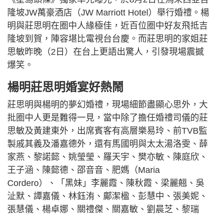
隆坡JW萬豪酒店（JW Marriott Hotel）舉行婚禮。楊
明與莊思明在圈中人緣極佳，近百位圈中好友飛抵吉
隆坡到賀，陣容堪比電視台台慶。而莊思明的家姐莊
思敏昨晚（2日）在台上更語出驚人，引發現場震撼
爆笑。
楊明莊思明婚宴好熱鬧
莊思明與楊明的夢幻婚禮，現場細節盡顯心思外，大
批圈中人更是難得一見，當中除了擔任婚禮司儀的莊
思敏及黃建東外，出席賓客有高層樂易玲、前TVB監
製戚其義及潘嘉德外，還有馬國明與太太湯洛雯、薛
家燕、黎諾懿、姚瑩瑩、羅天宇、樊亦敏、陳庭欣、
王子涵、陳懿德、邵音音、肥媽（Maria
Cordero）、「黑妹」李麗霞、陳秋霞、梁麗翹、吳
沚默、譚嘉儀、林鈺洧、鄺潔楹、彭慧中、張美妮、
張慧儀、楊卓娜、關禮傑、關嘉敏、劉晨芝、黎瑞