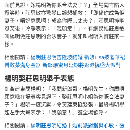
面前見證，嫁楊明為你嘅合法妻子？」全場聞言陷入
爆笑時，莊思敏亦驚覺口誤想補救：「即係你成為佢
妻子，唔好意思啊！成為你嘅…丈夫？」莊思明掩嘴
忍笑後，冷靜表示：「我願意！」。有網民指莊思敏
叫楊明做莊思明的合法妻子，就如叫楊明入贅莊家一
樣。
相關閱讀：
楊明莊思明吉隆坡結婚 新娘Lisa披奢華裙
褂敬茶滿身金器 新郎爆蜜月延期將返港搞盛大派對
楊明娶莊思明舉手表態
到黃建東問楊明：「我問新郎哥，楊明先生，你願唔
願意喺在場賓客見證下，娶莊思明小姐為你嘅合法妻
子？」楊明一度沉默，令黃建東極緊張，最終楊明舉
起左手大聲表示：「我願意！」獲全場歡呼。
相關閱讀：
楊明莊思明結婚丨婚前派對獲樊亦敏、張