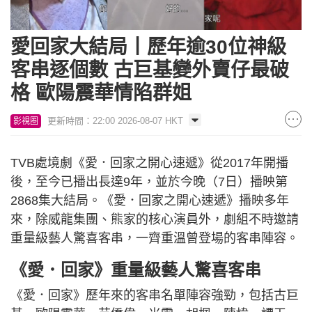
愛回家大結局丨歷年逾30位神級
客串逐個數 古巨基變外賣仔最破
格 歐陽震華情陷群姐
更新時間：22:00 2026-08-07 HKT
影視圈
TVB處境劇《愛．回家之開心速遞》從2017年開播
後，至今已播出長達9年，並於今晚（7日）播映第
2868集大結局。《愛．回家之開心速遞》播映多年
來，除威龍集團、熊家的核心演員外，劇組不時邀請
重量級藝人驚喜客串，一齊重溫曾登場的客串陣容。
《愛．回家》重量級藝人驚喜客串
《愛．回家》歷年來的客串名單陣容強勁，包括古巨