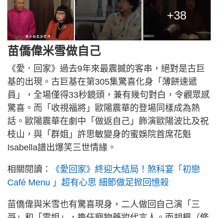
+38
苗僑偉米雪做自己
《愛．回家》過去9年來最震撼的客串，絕對是古巨
基的出現。古巨基在第305集驚喜化身「薄餅速遞
員」，全場僅得33秒鏡頭，兼有幾句對白，令觀眾感
驚喜。而「收視福將」歐陽震華的登場同樣成為熱
話。歐陽震華在劇中「做返自己」飾演歐陽波比及祝
枝山，與「群姐」許思敏變身的蜜娛院首席花魁
Isabella譜出爆笑三世情緣。
相關閱讀：
《愛回家》終迎大結局！煞科宴「初戀
Café Menu 」超有心思 細節做足掀回憶殺
苗僑偉與米雪也有驚喜現身，二人做回自己演「三
哥」和「雪姐」，擔任寵物藥妝代言人。而胡楓（修