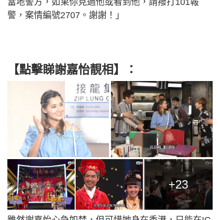
當地警方，如果你見過他或看到他，請撥打101報
警，案情編號2707。謝謝！」
【點擊睇謝嘉怡靚相】：
+23