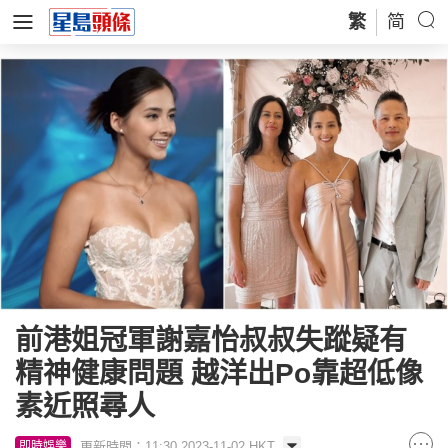
繁
简
前港姐冠軍謝嘉怡叔叔失蹤疑有
精神健康問題 越洋出Po靠超低像
素近照尋人
更新時間：11:30 2023-11-02 HKT
即時娛樂