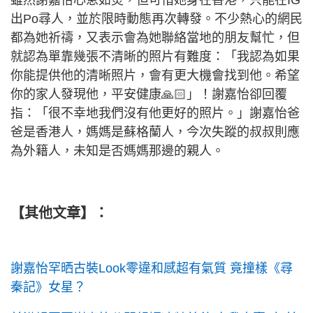
雖然謝嘉怡心急如焚，但可惜她身在香港，只能在IG
出Po尋人，並於限時動態再次轉發。不少熱心的網民
都為她祈禱，又表示會為她聯絡當地的朋友幫忙，但
就認為單靠幾張不清晰的照片有難度：「我認為如果
你能提供他的清晰照片，會有更大機會找到他。希望
你的家人發現他，平安健康🙏🏻」！謝嘉怡卻回覆
指：「很不幸地我們沒有他更好的照片。」謝嘉怡爸
爸是香港人，媽媽是蘇格蘭人，今次失蹤的叔叔則應
為外籍人，未知是否媽媽那邊的親人。
【其他文章】：
謝嘉怡罕晒古裝Look零違和感超有氣質 竟撞樣《尋
秦記》女星？