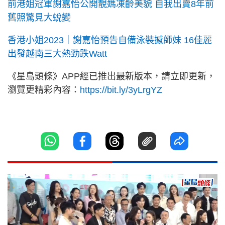
前港姐冠軍謝嘉怡公開靚媽凍齡美貌 自我出賣8年前
舊照驚見大蛻變
香港小姐2023｜謝嘉怡預告自備泳裝撼師妹 16佳麗
出發越南三大熱勁跌Watt
《星島頭條》APP經已推出最新版本，請立即更新，
瀏覽更精彩內容：
https://bit.ly/3yLrgYZ