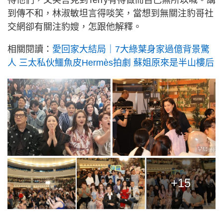
到傳不和，林淑敏坦言得啖笑，當想到無關注豹哥社
交網卻有關注豹嫂，怎跟他解釋。
相關閱讀：
愛回家大結局｜7大綠葉身家過億背景驚
人 三太私伙鱷魚皮Hermès拍劇 蘇姐原來是半山樓后
+15