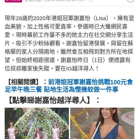
現年28歲的2020年港姐冠軍謝嘉怡（Lisa），擁有混
血美貌，加上性格可愛直率，參選時已大獲網民喜
愛，現時幕前工作量不多的她主力在社交網分享生活
片，吸引不少粉絲觀看。謝嘉怡留港發展，與留在蘇
格蘭的家人分隔兩地，雖然會互相飛到對方所在地探
望，但始終相距很遠，謝嘉怡昨日（1日）便透露有
位叔叔離家後失蹤，要在IG越洋尋人！
【相關閱讀】：
前港姐冠軍謝嘉怡挑戰100元食
足早午晚三餐 貼地生活為慳幾蚊做一件事
【點擊睇謝嘉怡越洋尋人】：