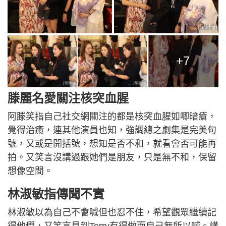
+7
滕麗名愛關注核突血腥
阿滕笑指自己社交網關注的都是核突血腥如唧暗瘡，
覺得治癒，連其他演員也知，強調總之劇集是完美句
號，又或是開括號，想知是否不和，就看會否可能再
拍。又笑言沒講過跟她們是朋友，只是無不和，保留
想像空間。
林淑敏指傳聞不實
林淑敏以為自己不會喊但也忍不住，希望觀眾繼續記
得他們，又笑言見到Terry有得做而自己無所以喊。講