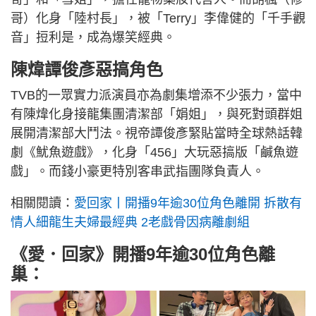
哥）化身「陸村長」，被「Terry」李偉健的「千手觀
音」𢭃利是，成為爆笑經典。
陳煒譚俊彥惡搞角色
TVB的一眾實力派演員亦為劇集增添不少張力，當中
有陳煒化身接龍集團清潔部「娟姐」，與死對頭群姐
展開清潔部大鬥法。視帝譚俊彥緊貼當時全球熱話韓
劇《魷魚遊戲》，化身「456」大玩惡搞版「鹹魚遊
戲」。而錢小豪更特別客串武指團隊負責人。
相關閱讀：
愛回家丨開播9年逾30位角色離開 拆散有
情人細龍生夫婦最經典 2老戲骨因病離劇組
《愛．回家》開播9年逾30位角色離
巢：