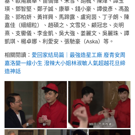
基、歐陽震華、苗僑偉、米雪、胡楓、陳煒、譚玉
瑛、鄧智堅、鄭子誠、康華、錢小豪、譚俊彥、馮盈
盈、郭柏妍、黃祥興、馬蹄露、盧宛茵、丁子朗、陳
嘉佳（細細粒）、趙碩之、文雪兒、顧冠忠、炎明
熹、支嚳儀、李金凱、吳大強、姜麗文、吳麗珠、譚
凱琪、楊卓娜、利愛安、張馳豪（Aska）等。
相關閱讀：
愛回家結局篇｜最強造星工廠 廢青安周
嘉洛變一線小生 潑辣大小姐林淑敏人氣超越花旦締
造神話