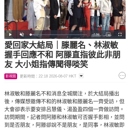
Remaining
-
7:59
Loaded
:
Play
Unmute
Picture-
Fullscr
6.73%
in-
Picture
愛回家大結局｜滕麗名、林淑敏
Time
握手回應不和 阿滕直指彼此非朋
友 大小姐指傳聞得啖笑
更新時間：22:18 2026-08-07 HKT
影視圈
林淑敏和滕麗名不和消息全城關注，於大結局播出
後，傳媒想邀傳不和的林淑敏和滕麗名一齊受訪，但
大會卻表示要安排呂慧儀、湯盈盈四個一齊做訪問。
訪問期間，記者問阿滕和林淑敏可否握手影相，並問
到是否朋友，阿滕卻說不是朋友，是同事，林淑敏即