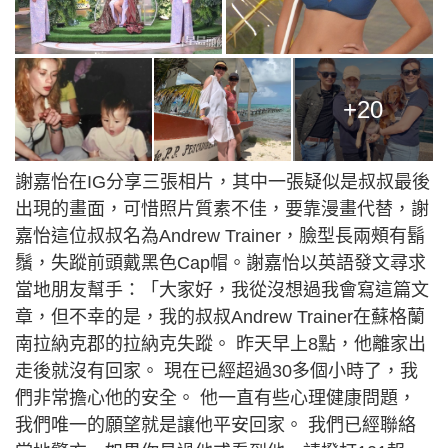
+20
謝嘉怡在IG分享三張相片，其中一張疑似是叔叔最後
出現的畫面，可惜照片質素不佳，要靠漫畫代替，謝
嘉怡這位叔叔名為Andrew Trainer，臉型長兩頰有鬍
鬚，失蹤前頭戴黑色Cap帽。謝嘉怡以英語發文尋求
當地朋友幫手：「大家好，我從沒想過我會寫這篇文
章，但不幸的是，我的叔叔Andrew Trainer在蘇格蘭
南拉納克郡的拉納克失蹤。 昨天早上8點，他離家出
走後就沒有回家。 現在已經超過30多個小時了，我
們非常擔心他的安全。 他一直有些心理健康問題，
我們唯一的願望就是讓他平安回家。 我們已經聯絡