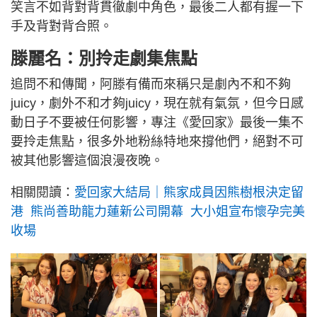
笑言不如背對背貫徹劇中角色，最後二人都有握一下
手及背對背合照。
滕麗名：別拎走劇集焦點
追問不和傳聞，阿滕有備而來稱只是劇內不和不夠
juicy，劇外不和才夠juicy，現在就有氣氛，但今日感
動日子不要被任何影響，專注《愛回家》最後一集不
要拎走焦點，很多外地粉絲特地來撐他們，絕對不可
被其他影響這個浪漫夜晚。
相關閱讀：
愛回家大結局｜熊家成員因熊樹根決定留
港 熊尚善助龍力蓮新公司開幕 大小姐宣布懷孕完美
收場