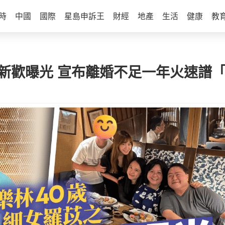
時
中國
國際
星島申訴王
財經
地產
生活
健康
教
似新歡曝光 宣布離婚不足一年火速譜