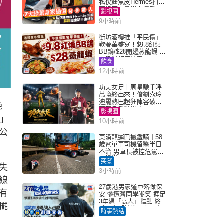
私伙鱷魚皮Hermès拍劇
蘇姐原來是半山樓后
影視圈
9小時前
街坊酒樓推「平民價」
歎奢華盛宴！$9.8紅燒
BB鴿/$28開邊蒸龍蝦 3
大晚餐超值優惠
飲食
12小時前
功夫女足丨周星馳千呼
萬喚終出來！偕劉嘉玲
迪麗熱巴超狂陣容破天
晚
荒現身香港謝票
影視圈
輝」
10小時前
公
東涌龍運巴撼鐵騎｜58
歲電單車司機留醫半日
不治 男車長被控危駕今
早提堂
突發
失
3小時前
線
27歲港男家道中落做保
有
安 慘遭舊同學嘲笑 捱足
3年遇「高人」指點 終辭
擺
職宣告「轉做一事」｜
時事熱話
Juicy叮