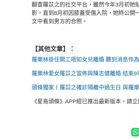
翻查羅苡之的社交平台，雖然今年3月初她
影，直到8月初因膝蓋受傷入院，她終公開
文中看到男方的合照。
【其他文章】：
羅樂林掛住開工唔知女兒離婚 聽到消息作
羅樂林愛女羅苡之宣佈與陳志健離婚 結束9
頭條獨家丨羅苡之確診隔離中過生日 與羅
《星島頭條》APP經已推出最新版本，請