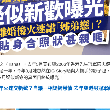
Tisha），去年5月宣布與2006年香港先生冠軍陳志
年，今年3月她忽然在IG Story晒與人拖手的影子照
多月疑似新歡的真面目終於曝光！
年火速交新歡？自爆一相疑揭戀情 去年與港男冠軍