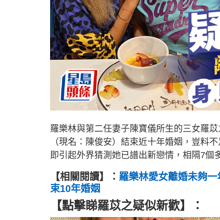
羅樂林與第二任妻子陳寶儀所生的三女羅苡之（
（現名：陳俊安）結束近十年婚姻，豈料不足一
即引起外界猜測她已譜出新戀情，相隔7個
【相關閱讀】：
羅樂林愛女離婚未夠一
束10年婚姻
【點擊睇羅苡之疑似新歡】：