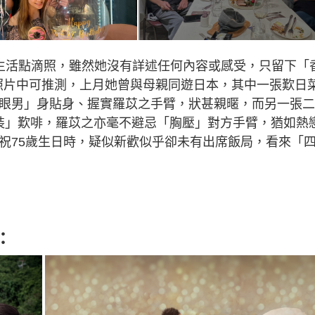
月生活點滴照，雖然她沒有詳述任何內容或感受，只留下「
從照片中可推測，上月她曾與母親同遊日本，其中一張歎日
四眼男」身貼身、握實羅苡之手臂，狀甚親暱，而另一張
侶裝」歎啡，羅苡之亦毫不避忌「胸壓」對方手臂，猶如熱
慶祝75歲生日時，疑似新歡似乎卻未有出席飯局，看來「
：