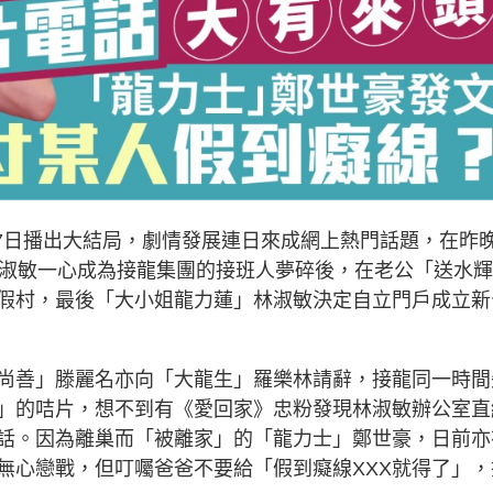
月7日播出大結局，劇情發展連日來成網上熱門話題，在昨
林淑敏一心成為接龍集團的接班人夢碎後，在老公「送水
假村，最後「大小姐龍力蓮」林淑敏決定自立門戶成立新
尚善」滕麗名亦向「大龍生」羅樂林請辭，接龍同一時間
」的咭片，想不到有《愛回家》忠粉發現林淑敏辦公室直
話。因為離巢而「被離家」的「龍力士」鄭世豪，日前亦
無心戀戰，但叮囑爸爸不要給「假到癡線XXX就得了」，