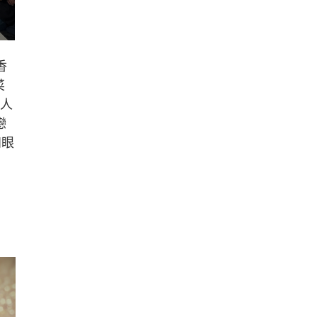
香
菜
二人
戀
四眼