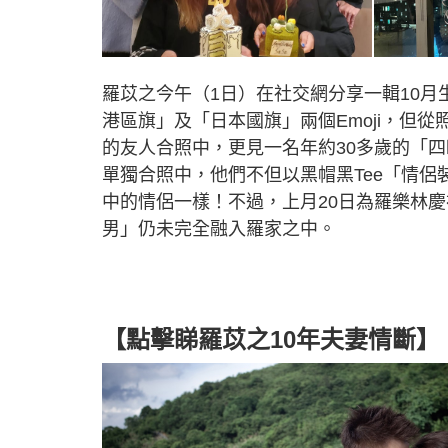
羅苡之今午（1日）在社交網分享一輯10
港區旗」及「日本國旗」兩個Emoji，但
的友人合照中，更見一名年約30多歲的「
單獨合照中，他們不但以黑帽黑Tee「情
中的情侶一樣！不過，上月20日為羅樂林
男」仍未完全融入羅家之中。
【點擊睇羅苡之10年夫妻情斷】