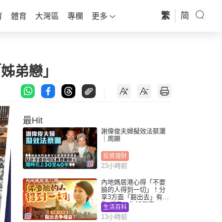
繁
简
育
體育
大灣區
專欄
更多
「姊弟戀」
最Hit
謝偉俊夫婦擬效法蔡瀾
｜周顯
投資理財
23小時前
內地媽居港心得「不要
臉的人得到一切」！分
享3方面「豁出去」有著
數 網民：你好厲害
生活百科
13小時前