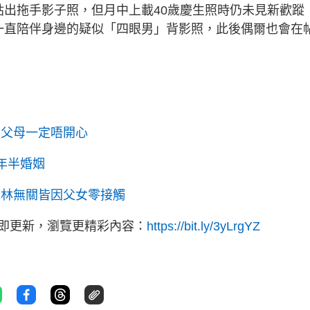
貼出拖手影子照，但月中上載40歲慶生照時仍未見新歡蹤
一直陪伴身邊的疑似「四眼男」背影照，此後偶爾也會在
為父母一定唔開心
年半婚姻
樂林無關皆因父女零接觸
立即更新，瀏覽更精彩內容：
https://bit.ly/3yLrgYZ