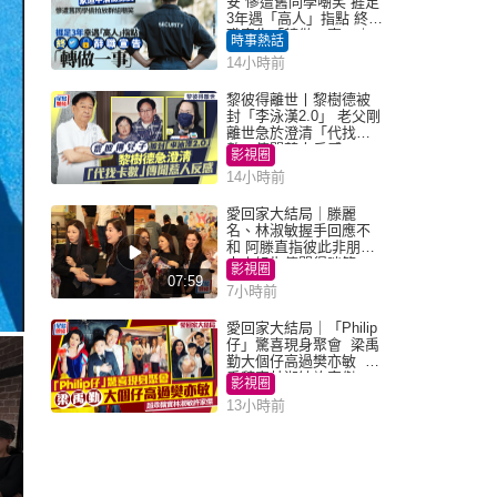
安 慘遭舊同學嘲笑 捱足
3年遇「高人」指點 終辭
職宣告「轉做一事」｜
時事熱話
Juicy叮
14小時前
黎彼得離世丨黎樹德被
封「李泳漢2.0」 老父剛
離世急於澄清「代找卡
數」傳聞惹人反感
影視圈
14小時前
愛回家大結局｜滕麗
名、林淑敏握手回應不
和 阿滕直指彼此非朋友
大小姐指傳聞得啖笑
影視圈
07:59
7小時前
愛回家大結局｜「Philip
仔」驚喜現身聚會 梁禹
勤大個仔高過樊亦敏 超
乖黐實林淑敏許家傑
影視圈
13小時前