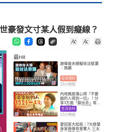
鄭世豪發文寸某人假到癡線？
最Hit
謝偉俊夫婦擬效法蔡瀾
｜周顯
投資理財
23小時前
內地媽居港心得「不要
臉的人得到一切」！分
享3方面「豁出去」有著
數 網民：你好厲害
生活百科
13小時前
愛回家大結局｜7大綠葉
身家過億背景驚人 三太