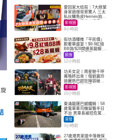
愛回家大結局｜7大綠葉
身家過億背景驚人 三太
私伙鱷魚皮Hermès拍劇
蘇姐原來是半山樓后
影視圈
9小時前
街坊酒樓推「平民價」
歎奢華盛宴！$9.8紅燒
BB鴿/$28開邊蒸龍蝦 3
大晚餐超值優惠
飲食
12小時前
功夫女足丨周星馳千呼
萬喚終出來！偕劉嘉玲
迪麗熱巴超狂陣容破天
健
荒現身香港謝票
影視圈
，旋
10小時前
東涌龍運巴撼鐵騎｜58
歲電單車司機留醫半日
結
不治 男車長被控危駕今
早提堂
突發
3小時前
27歲港男家道中落做保