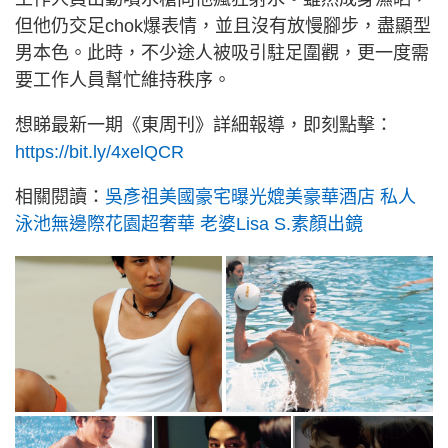
但他仍交足chok爆表情，並且沒有放慢腳步，盡顯型
男本色。此時，不少途人被吸引駐足圍觀，更一度需
要工作人員幫忙維持秩序。
想睇最新一期《東周刊》詳細報導，即刻點擊：
https://bit.ly/4xelQCR
相關閱讀：
吳彥祖美國豪宅曝光媲美豪華酒店 私人
泳池無邊際花園超奢華 老婆Lisa S.素顏出鏡