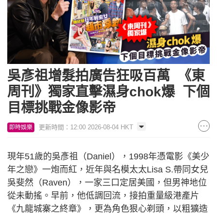
吳彥祖增髮拍廣告狂吸百萬 《東
周刊》獨家直擊濕身chok爆 下個
目標挑戰金像影帝
更新時間：12:00 2026-08-04 HKT
即時娛樂
現年51歲的吳彥祖（Daniel），1998年憑電影《美少
年之戀》一炮而紅，近年與名模太太Lisa S.帶同女兒
吳斐然（Raven），一家三口定居美國，但男神地位
從未動搖。早前，他低調回流，接拍重量級港產片
《九龍城寨之終章》，更為角色狠心剃頭，以粗獷造