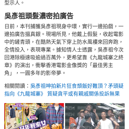
型示人。
吳彥祖頭髮濃密拍廣告
日前，本刊捕獲吳彥祖現身中環，實行一邊拍戲，一
邊拍廣告搵真銀。現場所見，他戴上假髮，收起電影
中的鏟青頭，在酷熱天氣下穿上防水風褸來回奔跑，
全情投入，表現專業。據知情人士透露，吳彥祖今次
回港除極速吸逾過百萬外，更希望靠《九龍城寨之終
章》的演出，衝擊香港電影金像獎的「最佳男主
角」，一圓多年的影帝夢。
相關閱讀：
吳彥祖呻拍新片狂食頹飯好難頂？矛頭疑
指向《九龍城寨》 質疑貪平或有親戚關係投訴無果