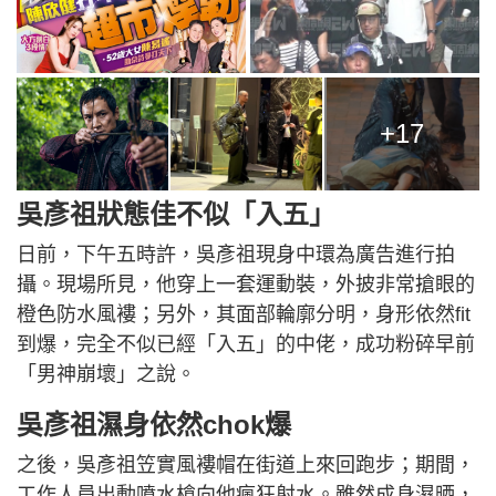
+17
吳彥祖狀態佳不似「入五」
日前，下午五時許，吳彥祖現身中環為廣告進行拍
攝。現場所見，他穿上一套運動裝，外披非常搶眼的
橙色防水風褸；另外，其面部輪廓分明，身形依然fit
到爆，完全不似已經「入五」的中佬，成功粉碎早前
「男神崩壞」之說。
吳彥祖濕身依然chok爆
之後，吳彥祖笠實風褸帽在街道上來回跑步；期間，
工作人員出動噴水槍向他瘋狂射水。雖然成身濕晒，