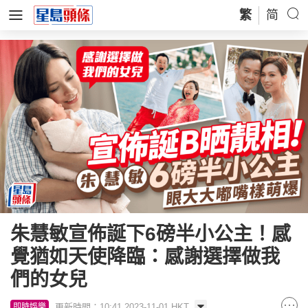
繁
简
朱慧敏宣佈誕下6磅半小公主！感
覺猶如天使降臨：感謝選擇做我
們的女兒
更新時間：10:41 2023-11-01 HKT
即時娛樂