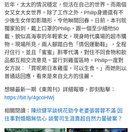
近年，太太的情況穩定，但活在自己的世界，而兩個
女又女大女世界。除了工作之外，Philip身邊還有不
少後生女伴如影隨形，令他瞬間回春。日前，本刊就
獨家拍到，戴上口罩的Philip，跟一個至少細他50
載、貌似高海寧的年輕索女，現身時代廣場的超市購
物。現場所見，兩人腳踏白色「情侶運動鞋」，全程
孖住行，並且「蜜蜜」斟零代溝，對住不同食物和飲
品都互相交流意見。當行到雞蛋區時，Philip一度對
女方說︰「買呢啲日本雞蛋，可以生食。」而她則以
普通話回應，看來是來自北方的佳麗。
想睇最新一期《東周刊》詳細報導，即刻點擊：
https://bit.ly/4gcoHWj
相關閱讀：
陳欣健罕談桃花勁令老婆張蓉蓉不滿 因
往事對婚姻無信心 談警司生涯靠超自然力量破案？