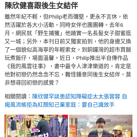
陳欣健喜跟後生女結伴
雖然年紀不輕，但Philip老而彌堅，更永不言休，依
然活躍於各大小活動，同時女伴也團團轉。去年6
月，網民就「野生捕獲」他蹺實一名長髮女子甜蜜逛
又一城；另外，本刊日前又獨家拍到，他的身邊又換
了一個貌似高海寧的年輕索女，到銅鑼灣的超市買餸
玩煮飯仔，場面溫馨。近日，Philip推出半自傳作品
《我的風雲往事》，書中最令人津津樂道的，肯定是
他對初戀仍然念念不忘，難怪鍾意同後生女結伴，莫
非想尋回初戀的感覺？
相關閱讀：
陳欣健罕談患認知障礙症太太張蓉蓉 自
揭風流帳拒為紅顏知己棄家庭：要自己識放手