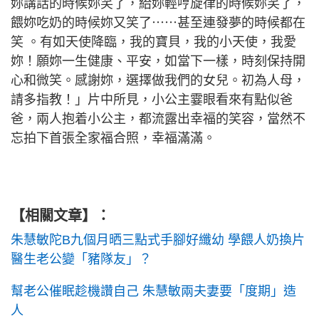
妳講話的時候妳笑了，給妳輕哼旋律的時候妳笑了，
餵妳吃奶的時候妳又笑了⋯⋯甚至連發夢的時候都在
笑 。有如天使降臨，我的寶貝，我的小天使，我愛
妳！願妳一生健康、平安，如當下一樣，時刻保持開
心和微笑。感謝妳，選擇做我們的女兒。初為人母，
請多指教！」片中所見，小公主霎眼看來有點似爸
爸，兩人抱着小公主，都流露出幸福的笑容，當然不
忘拍下首張全家福合照，幸福滿滿。
【相關文章】：
朱慧敏陀B九個月晒三點式手腳好纖幼 學餵人奶換片
醫生老公變「豬隊友」？
幫老公催眠趁機讚自己 朱慧敏兩夫妻要「度期」造
人