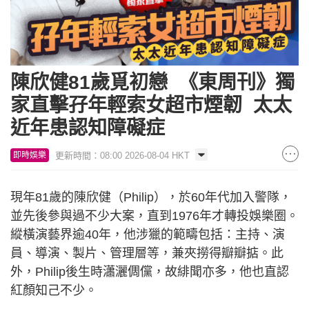
陳欣健81歲覓初戀 《東周刊》獨
家直擊孖年輕索女超市煙韌 太太
近年患認知障礙症
更新時間：08:00 2026-08-04 HKT
即時娛樂
現年81歲的陳欣健（Philip），於60年代加入警隊，
並先後參與過不少大案，直到1976年才轉投娛樂圈。
縱橫演藝界逾40年，他涉獵的範疇包括：主持、演
員、導演、製片、管理層等，兼夾撈得瓣瓣掂。此
外，Philip後生時瀟灑倜儻，故緋聞亦多，他也直認
紅顏知己不少。