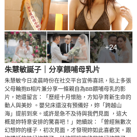
+24
朱慧敏誕子｜分享餵哺母乳片
朱慧敏今日凌晨時份在社交平台宣佈喜訊，貼上多張
父母輪抱B相片兼分享一條親自為BB餵哺母乳的影
片，她還留言：「歷經十月懷胎，方知孕育新生命的
動人與美妙 。嬰兒床還沒有預備好，妳「跨越山
海」提前到來。或許是急不及待與我們見面 ，這大
概是妳特意安排的驚喜吧！」她續說：「曾經無數次
幻想妳的樣子，初次見面，才發現妳如此喜歡笑。跟