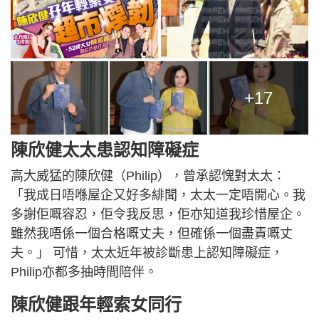
+17
陳欣健太太患認知障礙症
高大威猛的陳欣健（Philip），曾承認愧對太太：
「我成日唔喺屋企又好多緋聞，太太一定唔開心。我
多謝佢嘅容忍，佢令我反思，佢亦知道我珍惜屋企。
雖然我唔係一個合格嘅丈夫，但確係一個盡責嘅丈
夫。」 可惜，太太近年被診斷患上認知障礙症，
Philip亦都多抽時間陪伴。
陳欣健跟年輕索女同行