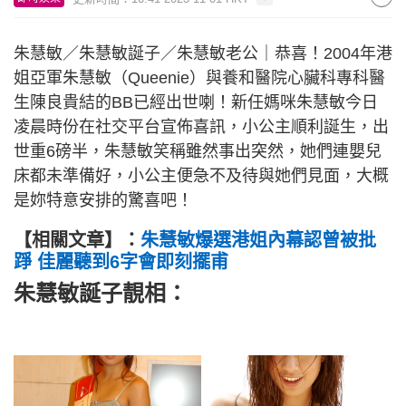
朱慧敏／朱慧敏誕子／朱慧敏老公｜恭喜！2004年港
姐亞軍朱慧敏（Queenie）與養和醫院心臟科專科醫
生陳良貴結的BB已經出世喇！新任媽咪朱慧敏今日
凌晨時份在社交平台宣佈喜訊，小公主順利誕生，出
世重6磅半，朱慧敏笑稱雖然事出突然，她們連嬰兒
床都未準備好，小公主便急不及待與她們見面，大概
是妳特意安排的驚喜吧！
【相關文章】：
朱慧敏爆選港姐內幕認曾被批
踭 佳麗聽到6字會即刻擺甫
朱慧敏誕子靚相
：