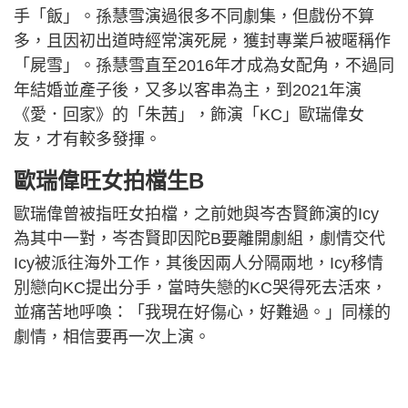
手「飯」。孫慧雪演過很多不同劇集，但戲份不算
多，且因初出道時經常演死屍，獲封專業戶被暱稱作
「屍雪」。孫慧雪直至2016年才成為女配角，不過同
年結婚並產子後，又多以客串為主，到2021年演
《愛．回家》的「朱茜」，飾演「KC」歐瑞偉女
友，才有較多發揮。
歐瑞偉旺女拍檔生B
歐瑞偉曾被指旺女拍檔，之前她與岑杏賢飾演的Icy
為其中一對，岑杏賢即因陀B要離開劇組，劇情交代
Icy被派往海外工作，其後因兩人分隔兩地，Icy移情
別戀向KC提出分手，當時失戀的KC哭得死去活來，
並痛苦地呼喚：「我現在好傷心，好難過。」同樣的
劇情，相信要再一次上演。