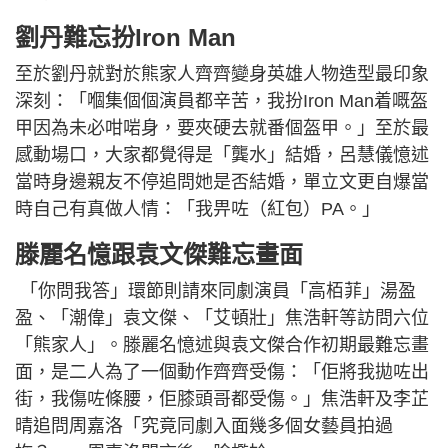
劉丹難忘扮Iron Man
至於劉丹就對於熊家人齊齊變身英雄人物造型最印象
深刻：「嗰集個個演員都辛苦，我扮Iron Man着嘅盔
甲因為未必咁啱身，要夾硬去就番個盔甲。」至於最
感動場口，大家都覺得是「龔水」結婚，呂慧儀憶述
當時身邊親友不停追問她是否結婚，單立文更自爆當
時自己有真做人情：「我畀咗（紅包）PA。」
滕麗名憶跟袁文傑難忘畫面
「你問我答」環節則請來同劇演員「高栢菲」湯盈
盈、「潮偉」袁文傑、「艾頓壯」焦浩軒等訪問六位
「熊家人」。滕麗名憶述與袁文傑合作初期最難忘畫
面，是二人為了一個動作齊齊受傷：「佢將我拋咗出
街，我傷咗條腰，佢膝頭哥都受傷。」焦浩軒及李芷
晴追問周嘉洛「究竟同劇入面幾多個女藝員拍過