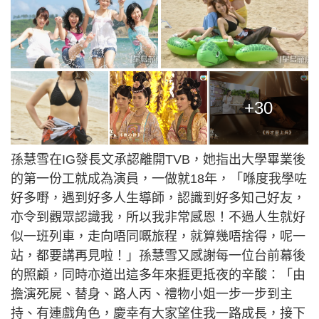
+30
孫慧雪在IG發長文承認離開TVB，她指出大學畢業後
的第一份工就成為演員，一做就18年，「喺度我學咗
好多嘢，遇到好多人生導師，認識到好多知己好友，
亦令到觀眾認識我，所以我非常感恩！不過人生就好
似一班列車，走向唔同嘅旅程，就算幾唔捨得，呢一
站，都要講再見啦！」孫慧雪又感謝每一位台前幕後
的照顧，同時亦道出這多年來捱更抵夜的辛酸：「由
擔演死屍、替身、路人丙、禮物小姐一步一步到主
持、有連戲角色，慶幸有大家望住我一路成長，接下