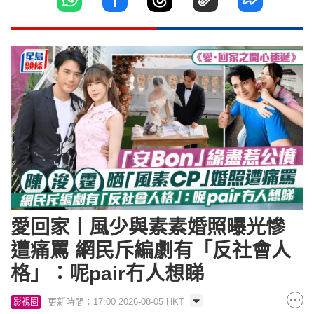
愛回家丨風少與素素婚照曝光慘
遭痛罵 網民斥編劇有「反社會人
格」：呢pair冇人想睇
更新時間：17:00 2026-08-05 HKT
影視圈