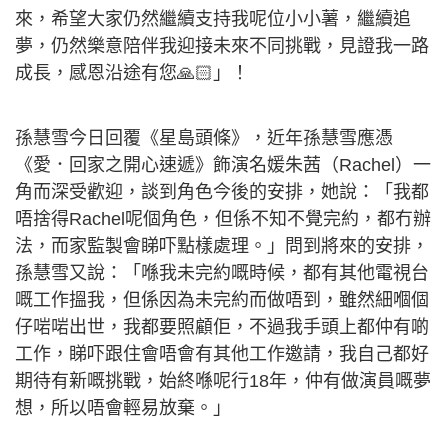
來，希望大家仍然繼續支持我呢位小小薯，繼續追
夢，仍然樂意陪伴我迎接未來不同挑戰，見證我一路
成長，感恩沿途有您🙏🏻」！
孫慧雪今日回覆《星島頭條》，近年孫慧雪應憑
《愛．回家之開心速遞》飾演名媛朱茜（Rachel）一
角而深受歡迎，談到角色今後的安排，她說：「我都
唔捨得Rachel呢個角色，但係不知不覺完約，都冇辦
法，而家監製會睇吓點樣處理。」問到將來的安排，
孫慧雪又說：「喺我未完約嘅時候，都有其他電視台
嘅工作搵我，但係因為未完約而做唔到，雖然細嗰個
仔啱啱出世，我都要照顧佢，不過我手頭上都仲有啲
工作，睇吓跟住會唔會有其他工作邀請，我自己都好
期待有新嘅挑戰，始終喺呢行18年，仲有做演員嘅夢
想，所以唔會輕易放棄。」