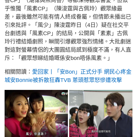
善CP」（潮偉與熊尚善）等都深得觀眾喜愛，但似
乎惟獨「風素CP」（陳浚霆與古佩玲）觀眾緣最
差，最後雖然可能有情人終成眷屬，但情節未播出已
引來批評。「風少」陳浚霆昨日（4日）疑在社交平
台劇透與「風素CP」的結局，公開與「素素」古佩
玲行禮結婚劇照，瞬間引爆觀眾強烈情緒。大批劇迷
對這對螢幕情侶的大團圓結局感到極度不滿，有人直
斥：「觀眾想睇結婚嘅係安bon唔係風素。」
相關閱讀：
愛回家丨「安Bon」正式分手 網民心疼金
城安Bonnie被拆散狂轟TVB 蔥頭惹眾怒慘遭攻擊