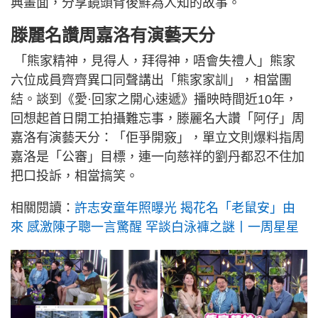
典畫面，分享鏡頭背後鮮為人知的故事。
滕麗名讚周嘉洛有演藝天分
「熊家精神，見得人，拜得神，唔會失禮人」熊家
六位成員齊齊異口同聲講出「熊家家訓」，相當團
結。談到《愛·回家之開心速遞》播映時間近10年，
回想起首日開工拍攝難忘事，滕麗名大讚「阿仔」周
嘉洛有演藝天分：「佢爭開竅」，單立文則爆料指周
嘉洛是「公審」目標，連一向慈祥的劉丹都忍不住加
把口投訴，相當搞笑。
相關閱讀：
許志安童年照曝光 揭花名「老鼠安」由
來 感激陳子聰一言驚醒 罕談白泳褲之謎丨一周星星