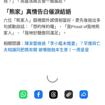
拖？」，周嘉洛聞言後一臉尷尬。
「熊家」真情告白催淚結語
六位「熊家人」戲裡戲外感情相當好，更先後拋出多
句感動說話：「想約咪約囉」、「我Proud of我哋熊
家人」、「我哋好驕傲同滿足」。
相關閱讀：
陳潔靈做過「李小龍未婚妻」？罕爆與亡
夫相識同肥媽有關 被嘲做蝕本生意丨一周星星