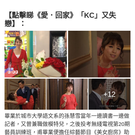
【點擊睇
《愛．回家》「KC」又失
戀
】：
+12
畢業於城市大學語文系的孫慧雪當年一邊讀書一邊做
記者，又曾兼職做模特兒，之後投考無綫電視第20期
藝員訓練班，甫畢業便擔任綜藝節目《美女廚房》助