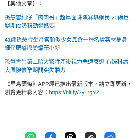
【其他文章】：
孫慧雪細仔「肉肉哥」超厚面珠墩冧爆網民 20磅巨
嬰開IG吸粉勁過媽媽
41歲孫慧雪坐月素顏似少女靠食一種名貴藥材補身
細仔肥嘟嘟變蠟筆小新
孫慧雪生第二胎大犧牲產後視力急速衰退 有婦科病
大風險懷孕期間突失聽力
《星島頭條》APP經已推出最新版本，請立即更新，
瀏覽更精彩內容：
https://bit.ly/3yLrgYZ