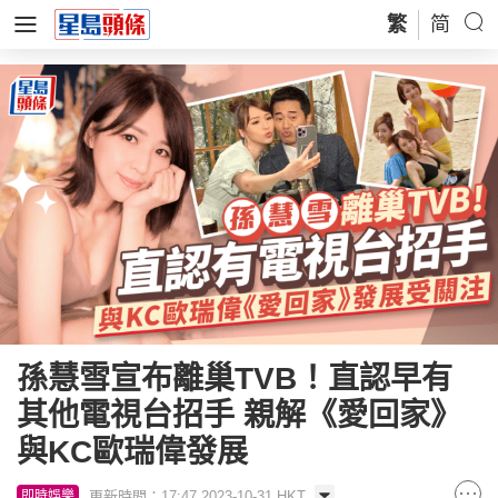
繁
简
孫慧雪宣布離巢TVB！直認早有
其他電視台招手 親解《愛回家》
與KC歐瑞偉發展
更新時間：17:47 2023-10-31 HKT
即時娛樂