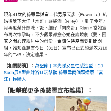
現年41歲的孫慧雪與富二代男羅天彥（Edwin Lo）結
婚後誕下大仔「水哥」羅駿滐（Riley），到了今年7
月再度榮升媽咪，誕下細仔「肉肉哥」Rian。當她宣
布再次懷孕時，不少觀眾都擔心她在處境劇《愛．回
家之開心速遞》中的戲份，會隨住待產而要離開劇
組，誰知孫慧雪今日（31日）宣布已正式約滿效力18
年的TVB，決定離巢。
【相關閱讀】
：
萬聖節丨率先睇女星性感造型！DJ
Soda展S型曲線浴缸玩擘髀 孫慧雪兩個頭還原「富
江」極嚇人
【點擊睇更多孫慧雪宣布離巢】：