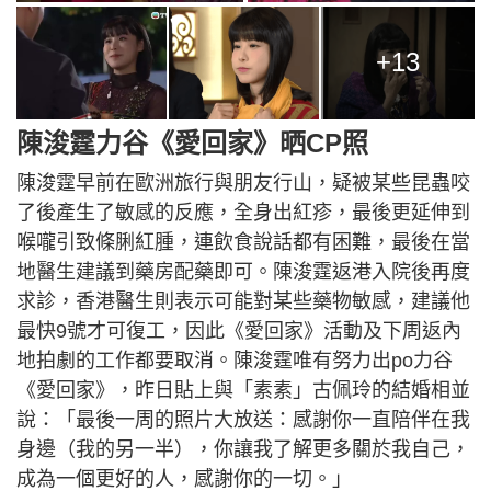
+13
陳浚霆力谷《愛回家》晒CP照
陳浚霆早前在歐洲旅行與朋友行山，疑被某些昆蟲咬
了後產生了敏感的反應，全身出紅疹，最後更延伸到
喉嚨引致條脷紅腫，連飲食說話都有困難，最後在當
地醫生建議到藥房配藥即可。陳浚霆返港入院後再度
求診，香港醫生則表示可能對某些藥物敏感，建議他
最快9號才可復工，因此《愛回家》活動及下周返內
地拍劇的工作都要取消。陳浚霆唯有努力出po力谷
《愛回家》，昨日貼上與「素素」古佩玲的結婚相並
說：「最後一周的照片大放送：感謝你一直陪伴在我
身邊（我的另一半），你讓我了解更多關於我自己，
成為一個更好的人，感謝你的一切。」