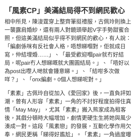
「風素CP」美滿結局得不到網民歡心
相中所見，陳浚霆穿上整齊筆挺禮服，古佩玲則換上
一襲露肩婚紗，還有兩人對鏡頭舉起V字手勢甜蜜合
照，但這美滿結局似乎得不到網民的歡心，有人說：
「編劇係咪有反社會人格，唔想睇嗰對，佢就成日
寫，仲結埋婚……」、「最受歡迎嗰pair就冇好結
局，呢pair冇人想睇嘅就大團圓結局。」、「唔好以
為post出嚟人哋就會鍾意睇。」、「結咁多次做
咩？」、「onx編劇。0個人想睇呢對。」
「素素」古佩玲自從加入《愛回家》後，一直負評如
潮，曾有人形容「素素」一角的不討好程度拍得住真
情「May May」，尤其「素素」搬入熊家成為租客
後，其戲分頓時大幅增加，劇情更硬生生將她與風少
湊成一對。這段「風素戀」的發展，互動化學作用欠
奉，網民更稱「睇得好尷尬」。「素素」一角過度曝