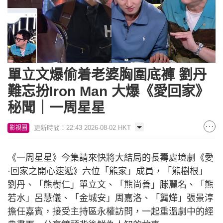
單立文爆偷着老婆胸圍底褲 劉丹
難忘扮Iron Man 大爆《愛回家》
秘聞｜一周星星
更新時間：22:43 2026-08-02 HKT
影視圈
《一周星星》今集請來快將大結局的長壽處境劇《愛
·回家之開心速遞》六位「熊家」成員，「熊樹根」
劉丹、「熊樹仁」單立文、「熊尚善」滕麗名、「熊
若水」呂慧儀、「金城安」周嘉洛、「龔燁」張景淳
擔任嘉賓，接受主持區永權訪問，一起重溫劇中的經