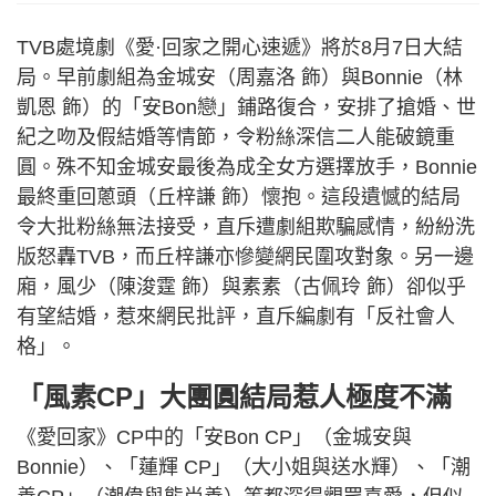
TVB處境劇《愛·回家之開心速遞》將於8月7日大結
局。早前劇組為金城安（周嘉洛 飾）與Bonnie（林
凱恩 飾）的「安Bon戀」鋪路復合，安排了搶婚、世
紀之吻及假結婚等情節，令粉絲深信二人能破鏡重
圓。殊不知金城安最後為成全女方選擇放手，Bonnie
最終重回蔥頭（丘梓謙 飾）懷抱。這段遺憾的結局
令大批粉絲無法接受，直斥遭劇組欺騙感情，紛紛洗
版怒轟TVB，而丘梓謙亦慘變網民圍攻對象。另一邊
廂，風少（陳浚霆 飾）與素素（古佩玲 飾）卻似乎
有望結婚，惹來網民批評，直斥編劇有「反社會人
格」。
「風素CP」大團圓結局惹人極度不滿
《愛回家》CP中的「安Bon CP」（金城安與
Bonnie）、「蓮輝 CP」（大小姐與送水輝）、「潮