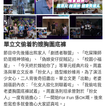
+15
單立文偷着豹嫂胸圍底褲
節目中先後播出熊家人「劇透者聯盟」、「吃屎陳師
奶是精神領袖」、「偽娘安仔捉賊記」、「校園小福
星」、「今天終於嫁給你了」等單元經典片段。周嘉
洛與單立文反串「扮女人」造型維妙維肖，為了演活
少女心，二人背後奇招盡出，單立文更「出動」老婆
胡蓓蔚內衣：「化女人妝化到瞓着咗」、「我偷咗我
老婆胸圍底褲試着」。周嘉洛則坦承曾對於「扮女
人」一度有過擔心：「一開始For Fun 係OK嘅，後來
愈寫愈多就會擔心大家認真咗。」