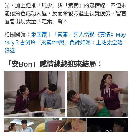
光，加上強推「風少」與「素素」的感情線，不但未
能讓角色成功入屋，反而令觀眾產生視覺疲勞，留言
區曾出現大量「走素」聲。
相關閱讀：
愛回家｜「素素」乞人憎過《真情》May
May？古佩玲「風素CP照」負評如潮：上咗太空唔
好返
「安Bon」感情線終迎來結局：