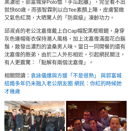
黑濃密，郭富城穿Polo恤「手瓜起𦟌」，完全看不出
就快60歲。而張智霖則以白Tee素顏上陣，皮膚緊緻
又氣色紅潤，大晒驚人的「防腐級」凍齡功力。
邱淑貞的老公沈嘉偉戴上白Cap帽配黑框眼鏡，身穿
灰色連帽衛衣保持潮人風格，加上沈嘉偉滿面花白鬍
鬚，散發出濃烈的滄桑男人味。當日一同開餐的還有
沈嘉偉的胞弟，由於二人外形相近，引起網民關注，
有人更震驚：「點解有兩個沈嘉偉」。
相關閱讀：
袁詠儀爆與方媛「不是很熟」 與郭富城
結婚多年仍未融入老公朋友圈 網民：你紅的時候她
才幾歲