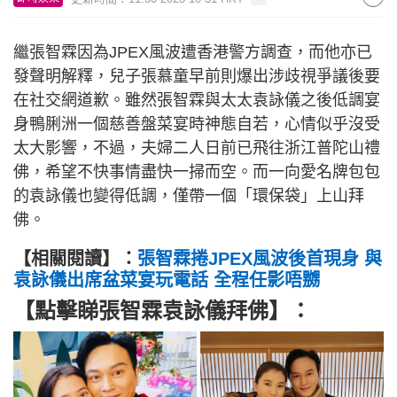
繼張智霖因為JPEX風波遭香港警方調查，而他亦已
發聲明解釋，兒子張慕童早前則爆出涉歧視爭議後要
在社交網道歉。雖然張智霖與太太袁詠儀之後低調宴
身鴨脷洲一個慈善盤菜宴時神態自若，心情似乎沒受
太大影響，不過，夫婦二人日前已飛往浙江普陀山禮
佛，希望不快事情盡快一掃而空。而一向愛名牌包包
的袁詠儀也變得低調，僅帶一個「環保袋」上山拜
佛。
【相關閱讀】：
張智霖捲JPEX風波後首現身 與
袁詠儀出席盆菜宴玩電話 全程任影唔嬲
【點擊睇張智霖袁詠儀拜佛】：