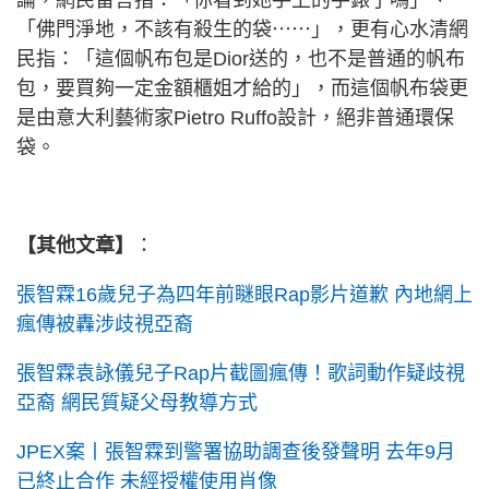
論，網民留言指：「你看到她手上的手錶了嗎」、
「佛門淨地，不該有殺生的袋⋯⋯」，更有心水清網
民指：「這個帆布包是Dior送的，也不是普通的帆布
包，要買夠一定金額櫃姐才給的」，而這個帆布袋更
是由意大利藝術家Pietro Ruffo設計，絕非普通環保
袋。
【其他文章】
：
張智霖16歲兒子為四年前瞇眼Rap影片道歉 內地網上
瘋傳被轟涉歧視亞裔
張智霖袁詠儀兒子Rap片截圖瘋傳！歌詞動作疑歧視
亞裔 網民質疑父母教導方式
JPEX案丨張智霖到警署協助調查後發聲明 去年9月
已終止合作 未經授權使用肖像