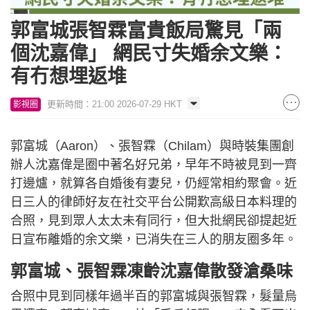
郭富城張智霖富貴飯局驚見「兩
個沈嘉偉」 網民寸失婚余文樂：
有冇想埋返堆
更新時間：21:00 2026-07-29 HKT
影視圈
郭富城（Aaron）、張智霖（Chilam）與時裝集團創
辦人沈嘉偉是圈中著名好兄弟，早年不時被見到一齊
打邊爐，就算各自婚後有妻兒，仍經常相約聚會。近
日三人的律師好友在社交平台公開歎高級日本料理的
合照，見到眾人太太未有同行，但大批網民卻提起近
日宣布離婚的余文樂，已消失在三人的朋友圈多年。
郭富城、張智霖凍齡沈嘉偉散發滄桑味
合照中見到同樣年過半百的郭富城與張智霖，髮量烏