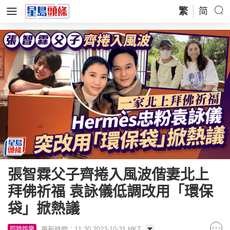
繁
简
張智霖父子齊捲入風波偕妻北上
拜佛祈福 袁詠儀低調改用「環保
袋」掀熱議
更新時間：11:30 2023-10-31 HKT
即時娛樂