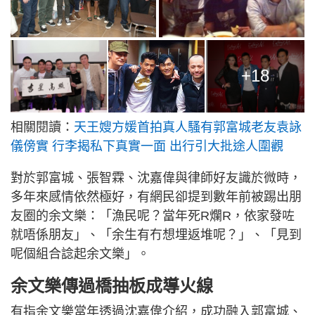
+18
相關閱讀：
天王嫂方媛首拍真人騷有郭富城老友袁詠
儀傍實 行李揭私下真實一面 出行引大批途人圍觀
對於郭富城、張智霖、沈嘉偉與律師好友識於微時，
多年來感情依然極好，有網民卻提到數年前被踢出朋
友圈的余文樂：「漁民呢？當年死R爛R，依家發咗
就唔係朋友」、「余生有冇想埋返堆呢？」、「見到
呢個組合諗起余文樂」。
余文樂傳過橋抽板成導火線
有指余文樂當年透過沈嘉偉介紹，成功融入郭富城、