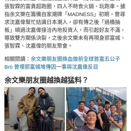
張智霖的富貴超跑圈，四人不時食火鍋、玩跑車。據
指余文樂在籌備自家潮牌「MADNESS」初期，曾尋
求沈嘉偉幫忙結識日本潮人，卻有傳之後「過橋抽
板」繞過沈嘉偉接洽內地投資人，而引起好友不滿，
導致雙方關係決裂，之後余文樂未有再現身郭富城、
張智霖、沈嘉偉的朋友聚會。
相關閱讀：
余文樂朋友圈換血做前全球首富五公子
Bro 曾埋郭富城堆傳因一事與沈嘉偉反目
余文樂朋友圈越換越猛料？