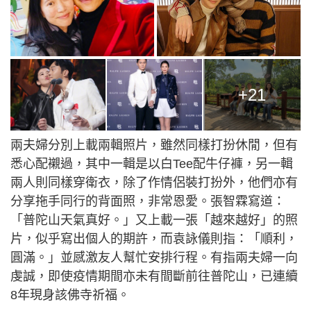
+21
兩夫婦分別上載兩輯照片，雖然同樣打扮休閒，但有
悉心配襯過，其中一輯是以白Tee配牛仔褲，另一輯
兩人則同樣穿衛衣，除了作情侶裝打扮外，他們亦有
分享拖手同行的背面照，非常恩愛。張智霖寫道：
「普陀山天氣真好。」又上載一張「越來越好」的照
片，似乎寫出個人的期許，而袁詠儀則指：「順利，
圓滿。」並感激友人幫忙安排行程。有指兩夫婦一向
虔誠，即使疫情期間亦未有間斷前往普陀山，已連續
8年現身該佛寺祈福。