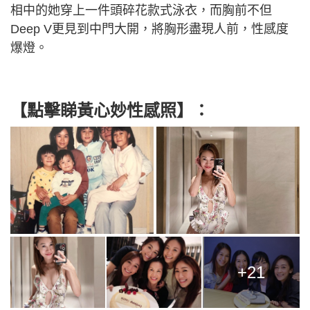
相中的她穿上一件頭碎花款式泳衣，而胸前不但
Deep V更見到中門大開，將胸形盡現人前，性感度
爆燈。
【點擊睇黃心妙性感照】：
+21