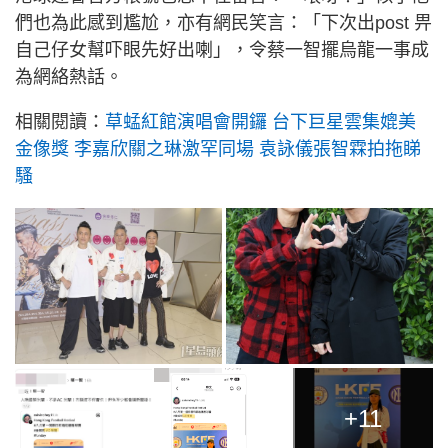
們也為此感到尷尬，亦有網民笑言：「下次出post 畀
自己仔女幫吓眼先好出喇」，令蔡一智擺烏龍一事成
為網絡熱話。
相關閱讀：
草蜢紅館演唱會開鑼 台下巨星雲集媲美
金像獎 李嘉欣關之琳激罕同場 袁詠儀張智霖拍拖睇
騷
+11