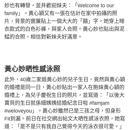
妙也有轉發，並井歡迎妹夫：「Welcome to our
family」。黃心穎又有一張在估計在家中拍攝的照
片，背景的窗簾貼上一個大大的「囍」字，她穿上睡
衣款式的白色衫褲，與家人合照。黃心妙也貼出與泥
鯭的合照，相信對新妹夫好滿意。
黃心妙晒性感泳照
此外，40歲二家姐黃心妙的兒子生日，竟然與黃心穎
的婚禮是同一日，黃心妙貼出一家人在胞妹黃心穎的
婚禮上，為兒子慶祝生日的照片，並寫道：「以後大
寶貝的生日就係細姨姨結婚紀念日啦 #famjam
#weloveyou」。黃心妙雖然已是三孩之母，但身形
Fit到漏。前日在社交網出帖文大晒性感泳衣照，她寫
道：「是不是只有我自己覺得今天的泳衣很可愛。」