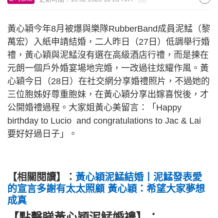
黃心穎今年8月被爆與樂隊RubberBand成員泥鯭（黎
萬宏）入紙申請結婚，二人昨日（27日）低調舉行婚
禮，黃心穎與泥鯭沒有選在高級酒店行禮，而是揀在
元朗一個戶外婚宴場地完婚，一改過往炫耀作風。黃
心穎今日（28日）在社交網分享婚禮照片，不過她的
三位胞姊好尊重胞妹，在黃心穎分享出嫁喜悅後，才
公開婚禮過程。大家姐黃心美留言：「Happy
birthday to Lucio and congratulations to Jac & Lai
要好好過日子」。
【相關閱讀】：
黃心穎泥鯭結婚丨泥鯭發表愛
的宣言多謝有太太照顧 黃心穎：希望大家夢想
成真
【點擊睇黃心穎泥鯭婚禮】：