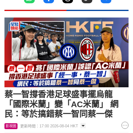
蔡一智撐香港足球盛事擺烏龍
「國際米蘭」變「AC米蘭」 網
民：等於搞錯蔡一智同蔡一傑
更新時間：17:00 2026-08-04 HKT
影視圈