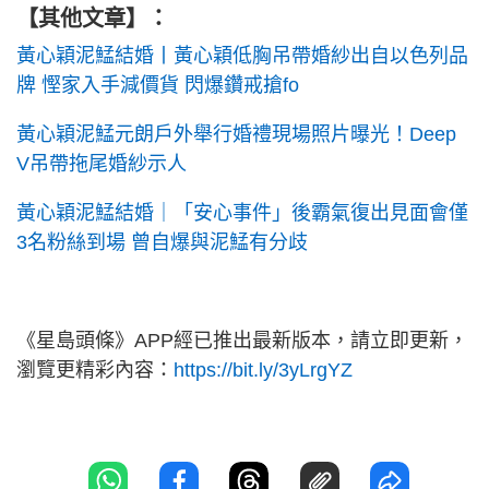
【其他文章】：
黃心穎泥鯭結婚丨黃心穎低胸吊帶婚紗出自以色列品
牌 慳家入手減價貨 閃爆鑽戒搶fo
黃心穎泥鯭元朗戶外舉行婚禮現場照片曝光！Deep
V吊帶拖尾婚紗示人
黃心穎泥鯭結婚｜「安心事件」後霸氣復出見面會僅
3名粉絲到場 曾自爆與泥鯭有分歧
《星島頭條》APP經已推出最新版本，請立即更新，
瀏覽更精彩內容：
https://bit.ly/3yLrgYZ