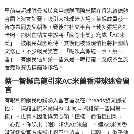
早前英超球隊曼城與意甲球隊國際米蘭在香港啟德體
育園上演友誼賽，吸引大批球迷入場。草蜢成員蔡一
智亦帶同妻兒朝聖，賽後在社交平台上載多張場內打
卡照，卻因在帖文中誤將「國際米蘭」寫成「AC米
蘭」，被網民截圖瘋傳，其後他被發現悄悄將相關帖
文修正，不少網民笑言：「呢次真係經一事，蔡一
智」，有網民估計蔡一智只是一時打錯，應該不至於
看完球賽仍搞錯球隊名。
蔡一智擺烏龍引來AC米蘭香港球迷會留
言
有眼利的網民紛紛湧入留言區及在Threads發文挪揄
他：「搞錯國際米蘭同AC米蘭 = 搞錯蔡一智同蔡一
傑」。更有人因他與黃心穎「撞樣」而借機諷刺：
「心穎，你睇果（嗰）隊係AC米蘭」。連AC米蘭香
港球迷會官方帳號也忍不住留言：「喂呀！」似乎他