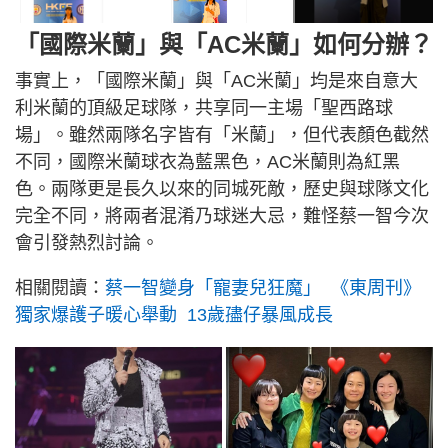
「國際米蘭」與「AC米蘭」如何分辦？
事實上，「國際米蘭」與「AC米蘭」均是來自意大
利米蘭的頂級足球隊，共享同一主場「聖西路球
場」。雖然兩隊名字皆有「米蘭」，但代表顏色截然
不同，國際米蘭球衣為藍黑色，AC米蘭則為紅黑
色。兩隊更是長久以來的同城死敵，歷史與球隊文化
完全不同，將兩者混淆乃球迷大忌，難怪蔡一智今次
會引發熱烈討論。
相關閱讀：
蔡一智變身「寵妻兒狂魔」 《東周刊》
獨家爆護子暖心舉動 13歲孻仔暴風成長