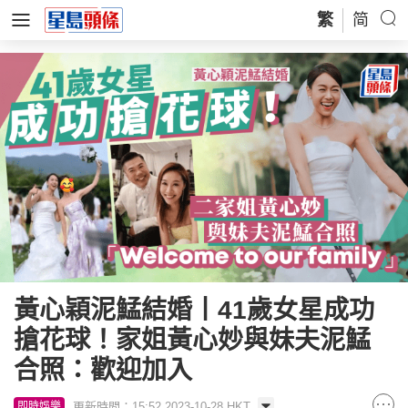
繁
简
黃心穎泥鯭結婚丨41歲女星成功
搶花球！家姐黃心妙與妹夫泥鯭
合照：歡迎加入
更新時間：15:52 2023-10-28 HKT
即時娛樂