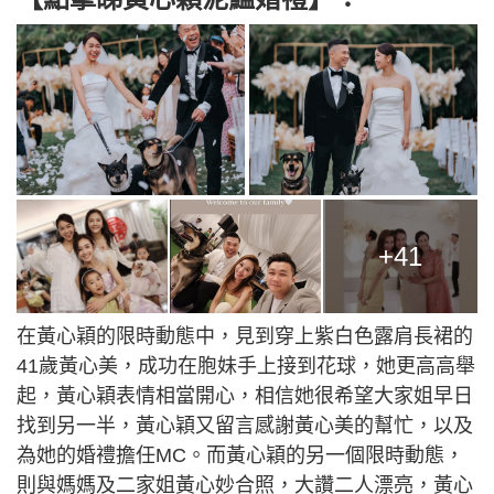
+41
在黃心穎的限時動態中，見到穿上紫白色露肩長裙的
41歲黃心美，成功在胞妹手上接到花球，她更高高舉
起，黃心穎表情相當開心，相信她很希望大家姐早日
找到另一半，黃心穎又留言感謝黃心美的幫忙，以及
為她的婚禮擔任MC。而黃心穎的另一個限時動態，
則與媽媽及二家姐黃心妙合照，大讚二人漂亮，黃心