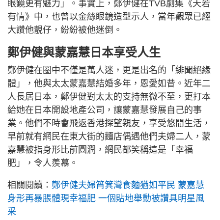
眼鏡更有魅力」。事實上，鄭伊健在TVB劇集《天若
有情》中，也曾以金絲眼鏡造型示人，當年觀眾已經
大讚他靚仔，紛紛被他迷倒。
鄭伊健與蒙嘉慧日本享受人生
鄭伊健在圈中不僅是萬人迷，更是出名的「緋聞絕緣
體」，他與太太蒙嘉慧結婚多年，恩愛如昔。近年二
人長居日本，鄭伊健對太太的支持無微不至，更打本
給她在日本開設地產公司，讓蒙嘉慧發展自己的事
業。他們不時會飛返香港探望親友，享受悠閒生活，
早前就有網民在東大街的麵店偶遇他們夫婦二人，蒙
嘉慧被指身形比前圓潤，網民都笑稱這是「幸福
肥」，令人羨慕。
相關閱讀：
鄭伊健夫婦筲箕灣食麵猶如平民 蒙嘉慧
身形再暴脹體現幸福肥 一個貼地舉動被讚具明星風
采