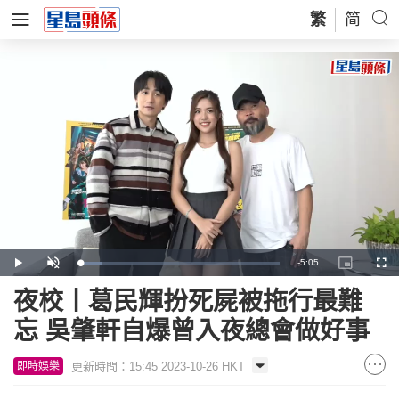
繁
简
Remaining
-
5:05
Loaded
:
Play
Unmute
Picture-
Full
10.73%
in-
Picture
Time
夜校丨葛民輝扮死屍被拖行最難
忘 吳肇軒自爆曾入夜總會做好事
更新時間：15:45 2023-10-26 HKT
即時娛樂