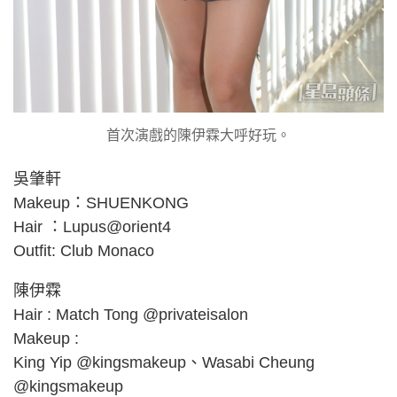
首次演戲的陳伊霖大呼好玩。
吳肇軒
Makeup：SHUENKONG
Hair ：Lupus@orient4
Outfit: Club Monaco
陳伊霖
Hair : Match Tong @privateisalon
Makeup :
King Yip @kingsmakeup、Wasabi Cheung
@kingsmakeup