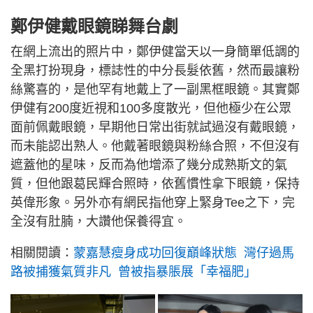
鄭伊健戴眼鏡睇舞台劇
在網上流出的照片中，鄭伊健當天以一身簡單低調的
全黑打扮現身，標誌性的中分長髮依舊，然而最讓粉
絲驚喜的，是他罕有地戴上了一副黑框眼鏡。其實鄭
伊健有200度近視和100多度散光，但他極少在公眾
面前佩戴眼鏡，早期他日常出街就試過沒有戴眼鏡，
而未能認出熟人。他戴著眼鏡與粉絲合照，不但沒有
遮蓋他的星味，反而為他增添了幾分成熟斯文的氣
質，但他跟葛民輝合照時，依舊慣性拿下眼鏡，保持
英偉形象。另外亦有網民指他穿上緊身Tee之下，完
全沒有肚腩，大讚他保養得宜。
相關閱讀：
蒙嘉慧瘦身成功回復巔峰狀態 灣仔過馬
路被捕獲氣質非凡 曾被指暴脹展「幸福肥」