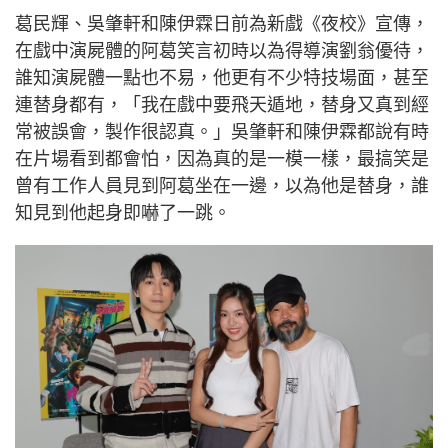
葛民輝、吳肇軒和陳伊霖日前為新戲《夜校》宣傳，
在戲中演屍體的阿葛笑言初時以為得導演劉翁優待，
誰知演屍體一點也不易，他更有不少特技場面，甚至
連替身都有，「我在戲中要飛天遁地，替身又真到經
常被誤會，製作很認真。」吳肇軒和陳伊霖都說有時
在片場看到都會怕，因為真的是一模一樣，最搞笑是
曾有工作人員見到阿葛坐在一邊，以為他是替身，誰
知見到他起身即嚇了一跳。