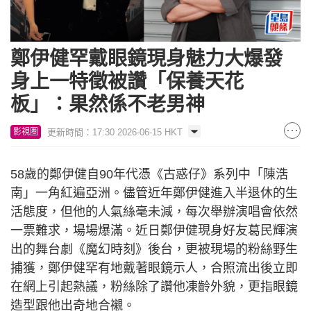
鄭伊健罕戴眼鏡現身魅力大爆發
身上一特徵被讚「保養天花
板」：果然係不老男神
更新時間：17:30 2026-06-15 HKT
影視圈
58歲的鄭伊健自90年代憑《古惑仔》系列中「陳浩
南」一角紅遍亞洲。儘管近年鄭伊健進入半退休的生
活態度，但他的人氣絲毫未減，每次舉辦演唱會依然
一票難求，場場爆滿。近日鄭伊健現身好友葛民輝演
出的舞台劇《魔幻時刻》後台，更被現場的粉絲野生
捕獲，鄭伊健罕有地戴著眼鏡示人，合照流出後立即
在網上引起熱議，粉絲除了讚他凍齡外貌，更指眼鏡
造型跟他出奇地合襯。