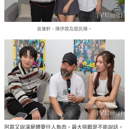
吳肇軒、陳伊霖及葛民輝。
阿葛又說演屍體要任人魚肉，最大挑戰是不能說話，