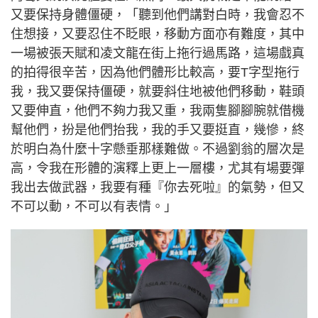
又要保持身體僵硬，「聽到他們講對白時，我會忍不
住想接，又要忍住不眨眼，移動方面亦有難度，其中
一場被張天賦和凌文龍在街上拖行過馬路，這場戲真
的拍得很辛苦，因為他們體形比較高，要T字型拖行
我，我又要保持僵硬，就要斜住地被他們移動，鞋頭
又要伸直，他們不夠力我又重，我兩隻腳腳腕就借機
幫他們，扮是他們抬我，我的手又要挺直，幾慘，終
於明白為什麼十字懸垂那樣難做。不過劉翁的層次是
高，令我在形體的演釋上更上一層樓，尤其有場要彈
我出去做武器，我要有種『你去死啦』的氣勢，但又
不可以動，不可以有表情。」