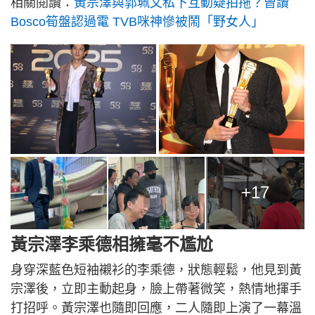
相關閱讀：
黃宗澤與郭珮文私下互動疑拍拖？曾讚
Bosco筍盤認過電 TVB咪神慘被鬧「野女人」
+17
黃宗澤李乘德相擁毫不尷尬
身穿深藍色短袖襯衫的李乘德，狀態輕鬆，他見到黃
宗澤後，立即主動起身，臉上帶著微笑，熱情地揮手
打招呼。黃宗澤也隨即回應，二人隨即上演了一幕溫