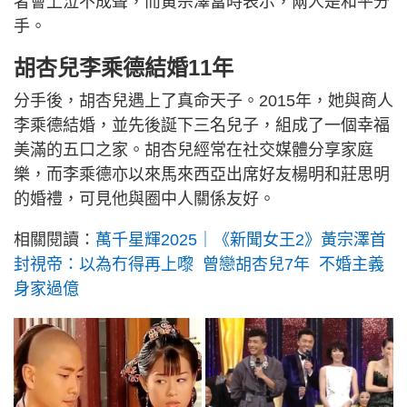
者會上泣不成聲，而黃宗澤當時表示，兩人是和平分
手。
胡杏兒李乘德結婚11年
分手後，胡杏兒遇上了真命天子。2015年，她與商人
李乘德結婚，並先後誕下三名兒子，組成了一個幸福
美滿的五口之家。胡杏兒經常在社交媒體分享家庭
樂，而李乘德亦以來馬來西亞出席好友楊明和莊思明
的婚禮，可見他與圈中人關係友好。
相關閱讀：
萬千星輝2025｜《新聞女王2》黃宗澤首
封視帝：以為冇得再上嚟 曾戀胡杏兒7年 不婚主義
身家過億