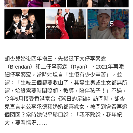
+15
胡杏兒婚後四年抱三，先後誕下大仔李奕霆
（Brendan）和二仔李奕霖（Ryan），2021年再添
細仔李奕宏，當時她坦言「生佢有少少辛苦」，並
謂：「生咗三個都要收山了，其實生男或生女都無所
謂，始終需要時間照顧、教導，陪伴孩子！」不過，
今年5月接受香港電台《舊日的足跡》訪問時，胡杏
兒直言老公李承德和奶奶都喜歡女，被問到會否再追
個囡囡？當時她似乎鬆口說：「我不敢說，我年紀
大，要看情況……」