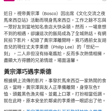
近日，視帝黃宗澤（Bosco）因出席《文化交流之夜
馬來西亞站》活動而現身馬來西亞，工作之餘不忘與
一眾好友到當地知名食店大快朵頤。然而，一場意想
不到的相遇，卻讓這次的飯局成為了全城熱話。有網
民拍下影片，紀錄了黃宗澤離開時，竟巧遇前女友胡
杏兒的現任丈夫李乘德（Philip Lee）的「世紀一
刻」，二人非但沒有絲毫尷尬，反而多次熱情相擁，
盡顯大方得體的兄弟情誼，場面溫馨。
黃宗澤巧遇李乘德
根據網上流傳的影片，事發於馬來西亞一家熱鬧的食
店。當時，黃宗澤與友人正準備離開，身穿灰色T
恤、頭戴黑色漁夫帽、並戴上口罩，打扮相當低調。
就在此時，原本安坐於鄰桌的李乘德一眼認出了他。