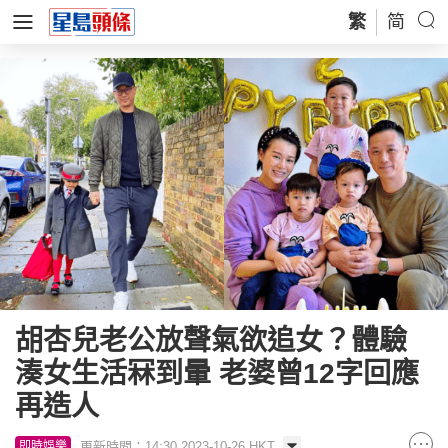
繁
简
胡杏兒老公放聲氣欲追女？體驗
湊女生活冧到暈 老婆曾12字回應
再造人
更新時間：14:30 2023-10-26 HKT
即時娛樂