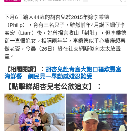
下月6日踏入44歲的胡杏兒於2015年嫁李乘德
（Philip），育有三名兒子，雖然前年4月誕下細仔李
奕宏（Liam）後，她曾揚言收山「封肚」，但李乘德
卻一直恨追女。相隔兩年半，李乘德似乎心癢癢想再
做老竇，今晨（26日）終在社交網疑似向太太放聲
氣。
【相關閱讀】：
胡杏兒赴青島大飽口福歎豐富
海鮮餐 網民見一舉動感殘忍難受
【點擊睇胡杏兒老公欲追女】：