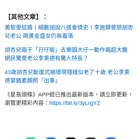
【其他文章】：
黃智雯結婚丨細數胡說八道會情史！李施嬅曾戀胡杏
兒老公 兩黃金盛女仍無着落
胡杏兒兩子「孖仔裝」去樂園大仔一動作揭超大膽
網民驚覺老公李乘德有驚人特長？
43歲胡杏兒斷崖式崩壞現殘樣似老了十歲 老公李乘
德掌鏡素顏照「出事」
《星島頭條》APP經已推出最新版本，請立即更新，
瀏覽更精彩內容：
https://bit.ly/3yLrgYZ