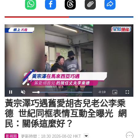
Remaining
-
0:18
Loaded
:
Pause
Unmute
Picture-
Fullscr
100.00%
in-
Picture
黃宗澤巧遇舊愛胡杏兒老公李乘
Time
德 世紀同框表情互動全曝光 網
民：關係這麼好？
更新時間：18:30 2026-08-02 HKT
影視圈