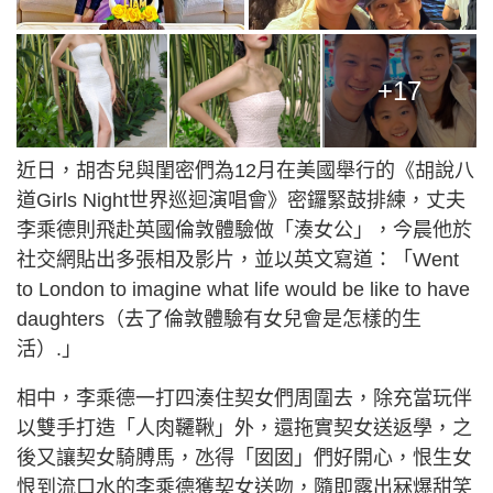
+17
近日，胡杏兒與閨密們為12月在美國舉行的《胡說八
道Girls Night世界巡迴演唱會》密鑼緊鼓排練，丈夫
李乘德則飛赴英國倫敦體驗做「湊女公」，今晨他於
社交網貼出多張相及影片，並以英文寫道：「Went
to London to imagine what life would be like to have
daughters（去了倫敦體驗有女兒會是怎樣的生
活）.」
相中，李乘德一打四湊住契女們周圍去，除充當玩伴
以雙手打造「人肉韆鞦」外，還拖實契女送返學，之
後又讓契女騎膊馬，氹得「囡囡」們好開心，恨生女
恨到流口水的李乘德獲契女送吻，隨即露出冧爆甜笑