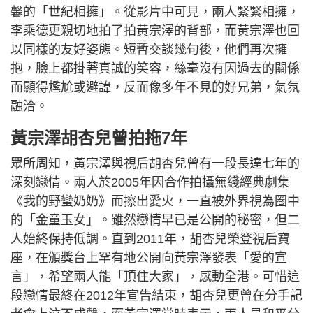
馨的「世紀相擁」。從影片中可見，兩人緊緊相擁，
李乘德更親切地拍了拍黃宗澤的背部，而黃宗澤也回
以同樣的友好姿態。短暫交談幾句後，他們再次擁
抱，臉上都掛著真誠的笑容，絲毫沒有因過去的關係
而顯得尷尬或避諱，反而像多年不見的好兄弟，氣氛
融洽。
黃宗澤胡杏兒曾拍拖7年
眾所周知，黃宗澤與視后胡杏兒曾有一段長達七年的
深刻戀情。兩人於2005年因合作拍攝無綫經典劇集
《我的野蠻奶奶》而擦出愛火，一直被外界視為圈中
的「金童玉女」。雖然戀情早已是公開的秘密，但二
人始終保持低調。直到2011年，胡杏兒榮登視后寶
座，在頒獎台上罕有地公開向黃宗澤發表「愛的宣
言」，希望兩人能「頂住大家」，感動全港。可惜這
段戀情最終在2012年宣告結束，胡杏兒更曾在分手記