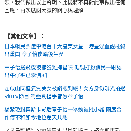
源，我們做出以上聲明。此後將不再對此事做出任何
回應。再次感謝大家的關心與理解！
【其他文章】：
日本網民票選中港台十大最美女星！港星混血靚樣殺
出重圍 章子怡慘輸後生女
章子怡搭飛機被捕獲難掩星味 低調打扮網民一眼認
出牛仔褲已索價8千
霍啟山同框氣質美女被讚襯到絕！女方身份曝光拍過
ViuTV節目 筍盤勁搶手曾戀章子怡
楊紫瓊封奧斯卡影后章子怡一舉動被批小器 兩度合
作傳不和如今地位差天共地
《星島頭條》APP經已推出最新版本，請立即更新，