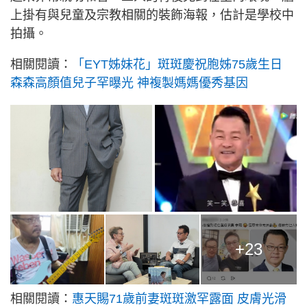
上掛有與兒童及宗教相關的裝飾海報，估計是學校中
拍攝。
相關閱讀：
「EYT姊妹花」斑斑慶祝胞姊75歲生日
森森高顏值兒子罕曝光 神複製媽媽優秀基因
+23
相關閱讀：
惠天賜71歲前妻斑斑激罕露面 皮膚光滑