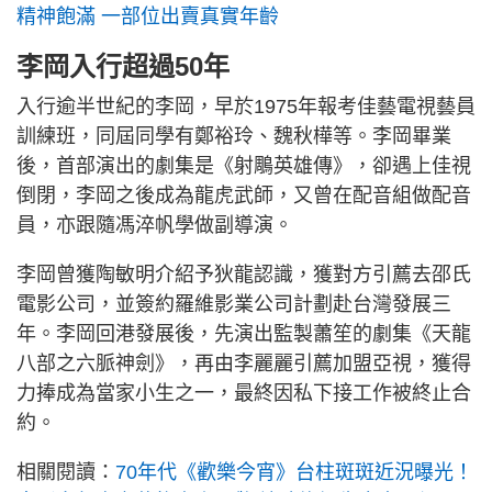
精神飽滿 一部位出賣真實年齡
李岡入行超過50年
入行逾半世紀的李岡，早於1975年報考佳藝電視藝員
訓練班，同屆同學有鄭裕玲、魏秋樺等。李岡畢業
後，首部演出的劇集是《射鵰英雄傳》，卻遇上佳視
倒閉，李岡之後成為龍虎武師，又曾在配音組做配音
員，亦跟隨馮淬帆學做副導演。
李岡曾獲陶敏明介紹予狄龍認識，獲對方引薦去邵氏
電影公司，並簽約羅維影業公司計劃赴台灣發展三
年。李岡回港發展後，先演出監製蕭笙的劇集《天龍
八部之六脈神劍》，再由李麗麗引薦加盟亞視，獲得
力捧成為當家小生之一，最終因私下接工作被終止合
約。
相關閱讀：
70年代《歡樂今宵》台柱斑斑近況曝光！