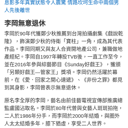
息影多年真實狀態令人震驚 情路坎坷生命中兩個男
人先後離世
李岡無意退休
李岡於90年代獲鄭少秋推薦到台灣拍攝劇集《戲說乾
隆》，飾演鄭少秋的侍衛「寶柱」一角，成為其代表
作品。李岡同期又與友人合資開地產公司，兼職做地
產經紀。李岡自1997年轉投TVB後，一直工作至今，
並在2016年參與綜藝節目《Sunday好戲王》，獲頒
「另類好戲王—管家王」獎項。李岡仍然活躍於幕
前，在《愛．回家之開心速遞》、《非份之罪》都見
到其身影，李岡曾表示無意退休。
原名李全厚的李岡，藝名由前佳藝電視宣傳部推廣總
監盧國沾取名。李岡於80年代曾與女藝人斑斑拍拖，
二人於1986年分手，而李岡於2000年結婚，與圈外
人太太結婚多年，膝下猶虛，享受二人世界。