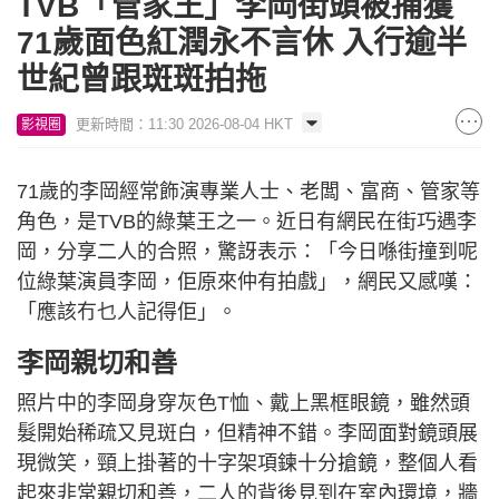
TVB「管家王」李岡街頭被捕獲
71歲面色紅潤永不言休 入行逾半
世紀曾跟斑斑拍拖
更新時間：11:30 2026-08-04 HKT
影視圈
71歲的李岡經常飾演專業人士、老闆、富商、管家等
角色，是TVB的綠葉王之一。近日有網民在街巧遇李
岡，分享二人的合照，驚訝表示：「今日喺街撞到呢
位綠葉演員李岡，佢原來仲有拍戲」，網民又感嘆：
「應該冇乜人記得佢」。
李岡親切和善
照片中的李岡身穿灰色T恤、戴上黑框眼鏡，雖然頭
髮開始稀疏又見斑白，但精神不錯。李岡面對鏡頭展
現微笑，頸上掛著的十字架項鍊十分搶鏡，整個人看
起來非常親切和善，二人的背後見到在室內環境，牆