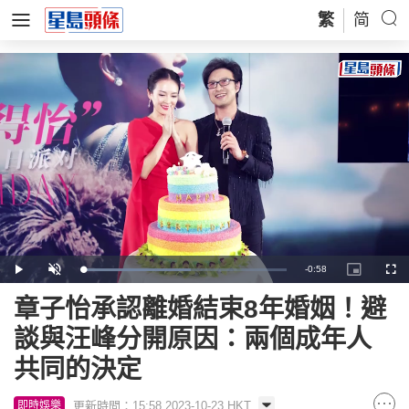
繁
简
Remaining
-
0:58
Loaded
:
Play
Unmute
Picture-
Full
53.29%
in-
Picture
Time
章子怡承認離婚結束8年婚姻！避
談與汪峰分開原因：兩個成年人
共同的決定
更新時間：15:58 2023-10-23 HKT
即時娛樂