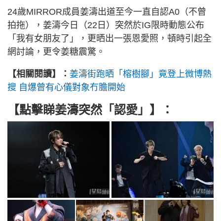
24歲MIRROR成員姜濤出道至今一直自認A0（不曾
拍拖），姜濤今日（22日）突然於IG限時動態公布
「我有女朋友了」，更晒出一張恩愛照，頓時引起全
網討論，更令姜糖震驚。
【相關閱讀】：
姜濤街跑晒「榕樹腳」竟登上微博熱
搜 自爆曾有心儀對象冇膽開始
【點擊睇姜濤突然「認愛」】：