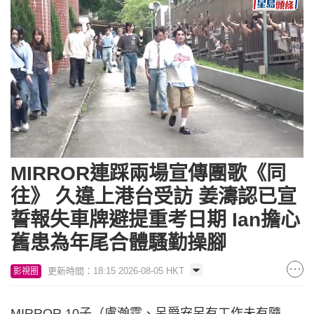
Loaded
:
Unmute
4.43%
MIRROR連踩兩場宣傳團歌《同
往》 久違上港台受訪 姜濤認已宣
誓報失車牌避提重考日期 Ian擔心
舊患為年尾合體騷勤操腳
更新時間：18:15 2026-08-05 HKT
影視圈
MIRROR 10子（盧瀚霆、呂爵安另有工作未有隨