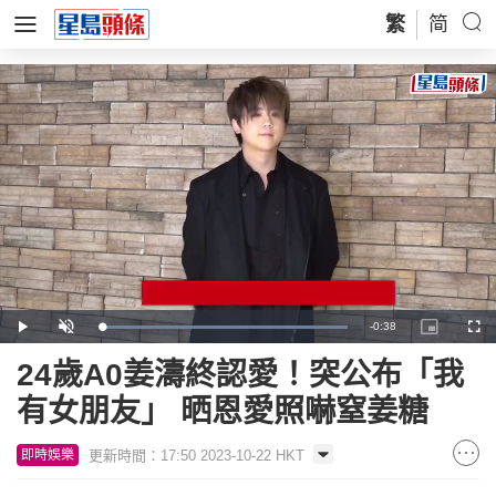
繁
简
Remaining
-
0:38
Loaded
:
Play
Unmute
Picture-
Full
100.00%
in-
Picture
Time
24歲A0姜濤終認愛！突公布「我
有女朋友」 晒恩愛照嚇窒姜糖
更新時間：17:50 2023-10-22 HKT
即時娛樂