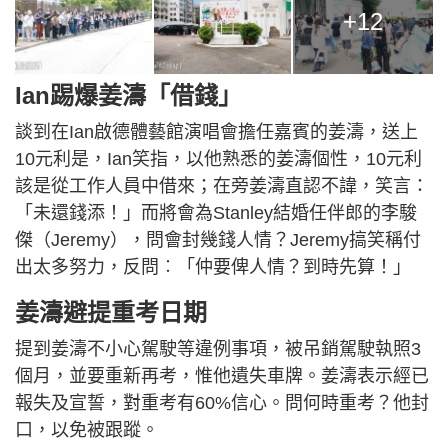
+12
Ian踢爆姜濤「借錢」
談到在Ian啟德體藝館演唱會擔任嘉賓的姜濤，送上
10元利是，Ian笑指，以他熟悉的姜濤個性，10元利
該是從工作人員中借來；在旁姜濤直認不諱，笑言：
「未還錢添！」而將會為Stanley結婚任伴郎的李駿
傑（Jeremy），問會封幾錢人情？Jeremy搞笑稱付
出太多努力，反問︰「仲要俾人情？到時先算！」
姜濤避提重考日期
提到姜濤不小心駕駛等違例事項，被吊銷駕駛執照3
個月，並要重新再考，惟他遺失車牌。姜濤表示經已
報失及宣誓，對重考有60%信心。問何時重考？他封
口，以免被跟蹤。