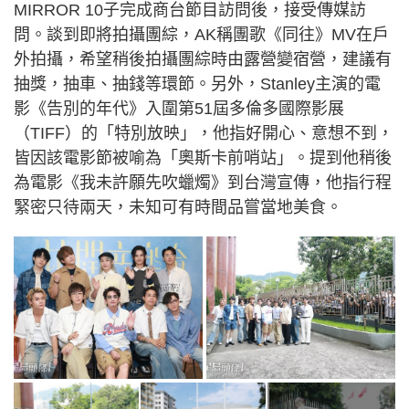
MIRROR 10子完成商台節目訪問後，接受傳媒訪
問。談到即將拍攝團綜，AK稱團歌《同往》MV在戶
外拍攝，希望稍後拍攝團綜時由露營變宿營，建議有
抽獎，抽車、抽錢等環節。另外，Stanley主演的電
影《告別的年代》入圍第51屆多倫多國際影展
（TIFF）的「特別放映」，他指好開心、意想不到，
皆因該電影節被喻為「奧斯卡前哨站」。提到他稍後
為電影《我未許願先吹蠟燭》到台灣宣傳，他指行程
緊密只待兩天，未知可有時間品嘗當地美食。