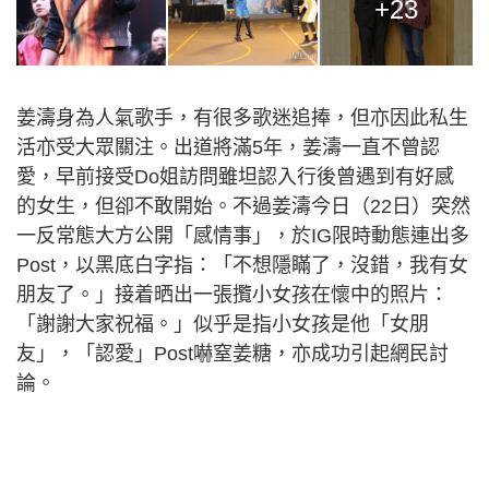
+23
姜濤身為人氣歌手，有很多歌迷追捧，但亦因此私生
活亦受大眾關注。出道將滿5年，姜濤一直不曾認
愛，早前接受Do姐訪問雖坦認入行後曾遇到有好感
的女生，但卻不敢開始。不過姜濤今日（22日）突然
一反常態大方公開「感情事」，於IG限時動態連出多
Post，以黑底白字指：「不想隱瞞了，沒錯，我有女
朋友了。」接着晒出一張攬小女孩在懷中的照片：
「謝謝大家祝福。」似乎是指小女孩是他「女朋
友」，「認愛」Post嚇窒姜糖，亦成功引起網民討
論。