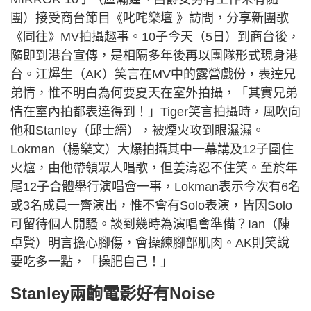
團）接受商台節目《叱咤樂壇 》訪問，分享新團歌
《同往》MV拍攝趣事。10子今天（5日）到商台後，
隨即到港台宣傳，是相隔多年後再以團隊形式現身港
台。江𤒹生（AK）笑言在MV中的露營戲份，表達兄
弟情，惟不明白為何要夏天在室外拍攝，「其實兄弟
情在室內拍都表達得到！」Tiger笑言拍攝時，風吹向
他和Stanley（邱士縉），被煙火攻到眼濕濕。
Lokman（楊樂文）大爆拍攝其中一幕講及12子圍住
火爐，由他帶領眾人唱歌，但姜濤忍不住笑。至於年
尾12子合體舉行演唱會一事，Lokman表示今次有6名
或3名成員一齊演出，惟不會有Solo表演，皆因Solo
可留待個人開騷。談到幾時為演唱會準備？Ian（陳
卓賢）明言擔心腳傷，會操練腳部肌肉。AK則笑說
要吃多一點，「操肥自己！」
Stanley兩齣電影好有Noise