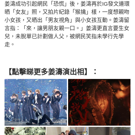
姜濤成功引起網民「恐慌」後，姜濤再於IG發文連環
晒「女友」照，又拍片紀錄「猴擒」樣，一度想親吻
小女孩，又晒出「男友視角」與小女孩互動。姜濤留
言指：「來，讓男朋友親一口。」姜濤更直言要生女
兒，未脫單已計劃做人父，被網民笑指未學行先學
走。
【點擊睇更多姜濤演出相】：