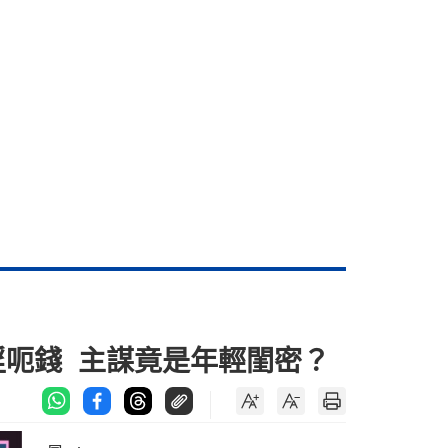
淫呃錢 主謀竟是年輕閨密？