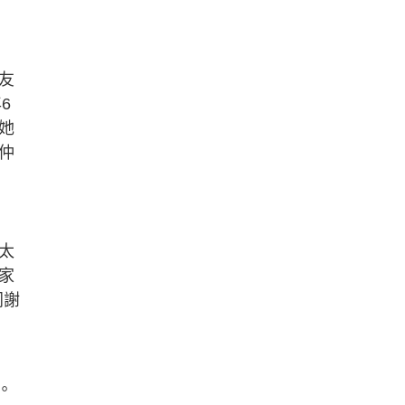
友
6
她
仲
太
家
同謝
。