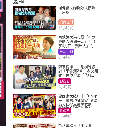
最Hit
謝偉俊夫婦擬效法蔡瀾
｜周顯
投資理財
19小時前
內地媽居港心得「不要
臉的人得到一切」！分
享3方面「豁出去」有著
數 網民：你好厲害
生活百科
8小時前
黎彼得離世丨黎樹德被
封「李泳漢2.0」 老父剛
離世急於澄清「代找卡
數」傳聞惹人反感
影視圈
9小時前
愛回家大結局｜「Philip
仔」驚喜現身聚會 梁禹
勤大個仔高過樊亦敏 超
乖黐實林淑敏許家傑
影視圈
8小時前
街坊酒樓推「平民價」