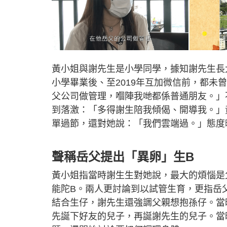
黃小姐與謝先生是小學同學，據知謝先生長
小學畢業後、至2019年互加微信前，都
父公司做管理，嗰陣我哋都係普通朋友。」
到落激：「多得謝生陪我傾偈、開導我。」
單過節，還對她說：「我們雲端過。」態度
聲稱岳父提出「異卵」生B
黃小姐指當時謝生生對她說，最大的煩惱是
能陀B。兩人更討論到以試管生育，更指岳
結合生仔，謝先生還強調父親想抱孫仔。當
先誕下好友的兒子，再誕謝先生的兒子。當