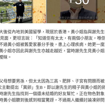
大後從內地到美國留學，現居於香港。黃小姐指與謝先生
未曾見面，更坦言說：「知道佢有太太，有兩個小朋友，喺
不過黃小姐被舊愛家暴分手後，患上心理疾病，她更一度
黃小姐亦因此與謝先生亦越走越近，當時謝先生見黃小姐
曖昩。
父母想要男孫，但太太因為三高、肥胖、子宮有問題而被
父主動提出「異卵」生B，即以謝先生的精子與黃小姐的
時謝先生指找到一個還未結婚的好友幫忙，正在物色對象
時黃小姐聽到後感到相當驚訝，不過兩人繼續討論凍卵問