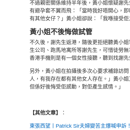
不過親密關係維持半年後，黃小姐懷疑謝先
有避孕套不翼而飛：「當時我好唔開心，即
有其他女仔？」黃小姐卻說：「我喺接受佢
黃小姐不後悔做試管
不久後，謝先生返港，隨後更拒絕聽黃小姐
生公司、跑馬地寓所等謝先生，可惜徒勞無
香港手機則是有一個女性接聽，聽到找謝先
另外，黃小姐在拍攝後多次心要求補錄訪問
人，有我存在都有其他女人存在。」黃小姐
但係好後悔受佢感動，對佢產生感情。」
【其他文章】
：
東張西望丨Patrick Sir夫婦變苦主爆