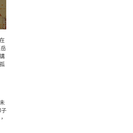
在
佢岳
講
孤
未
卵子
，