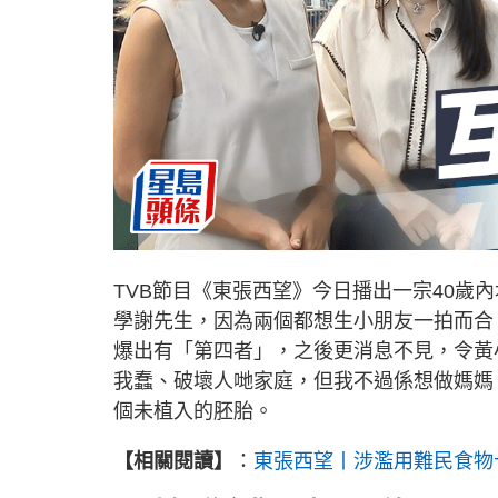
TVB節目《東張西望》今日播出一宗40歲
學謝先生，因為兩個都想生小朋友一拍而合
爆出有「第四者」，之後更消息不見，令黃
我蠢、破壞人哋家庭，但我不過係想做媽媽
個未植入的胚胎。
【相關閱讀】
：
東張西望丨涉濫用難民食物