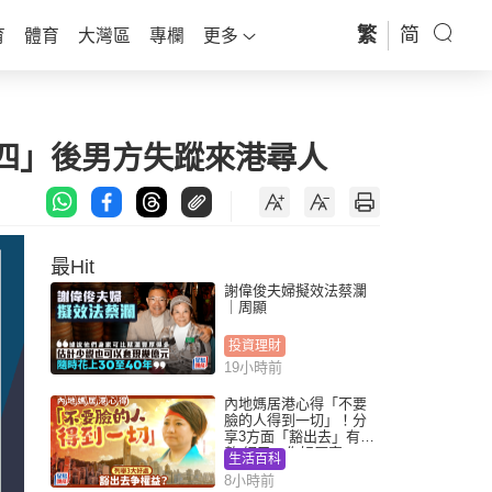
繁
简
育
體育
大灣區
專欄
更多
四」後男方失蹤來港尋人
最Hit
謝偉俊夫婦擬效法蔡瀾
｜周顯
投資理財
19小時前
內地媽居港心得「不要
臉的人得到一切」！分
享3方面「豁出去」有著
數 網民：你好厲害
生活百科
8小時前