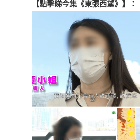
【點擊睇今集《東張西望》】：