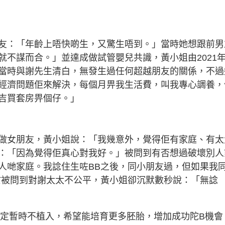
友：「年齡上唔快啲生，又驚生唔到。」當時她想跟前男
不謀而合。」並達成做試管嬰兒共識，黃小姐由2021年
當時與謝先生清白，無發生過任何超越朋友的關係，不過
經濟問題佢來解決，每個月畀我生活費，叫我專心調養，
吉買套房畀個仔。」
做女朋友，黃小姐說：「我幾意外，覺得佢有家庭、有太
：「因為覺得佢真心對我好。」被問到有否想過破壞別人
人哋家庭。我諗住生咗BB之後，同小朋友過，但如果我
於被問到對謝太太不公平，黃小姐卻沉默數秒說：「無諗
決定暫時不植入，希望能培育更多胚胎，增加成功陀B機會