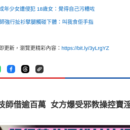
年少女遭侵犯 18歲女：覺得自己污糟咗
影師強行扯衫擘腿觸碰下體：叫我食佢手指
立即更新，瀏覽更精彩內容：
https://bit.ly/3yLrgYZ
技師借逾百萬 女方爆受邪教操控賣