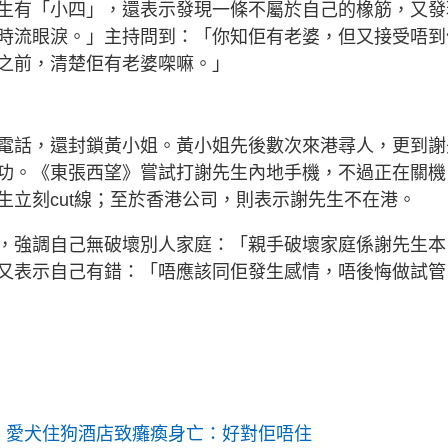
生有「小四」，還表示發現一條不屬於自己的橡筋，又發
時流眼淚。」主持問到：「你知佢有老婆，但又接受唔到
之前，清楚佢有老婆㗎嘛。」
電話，還封鎖黃小姐。黃小姐先後數次來港尋人，更到謝
功。《東張西望》嘗試打謝先生內地手機，不過正在關機
生立刻cut線；至於香港公司，則表示謝先生不在港。
，強調自己無破壞別人家庭：「親手破壞家庭係謝先生本
又表示自己有錯：「唔應該同佢發生感情，唔後悔做試管
喊申訴！愛犬住狗酒店致癱瘓身亡：好對佢唔住