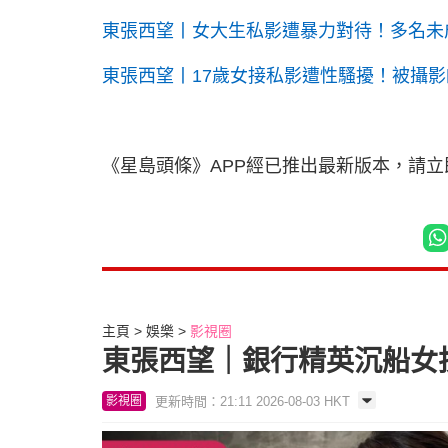
東張西望丨女大生私影遭暴力對待！多名未成
東張西望丨17歲女接私影遭性騷擾！被攝
《星島頭條》APP經已推出最新版本，請
主頁
娛樂
影視圈
東張西望｜銀行精英沉船女
更新時間：21:11 2026-08-03 HKT
影視圈