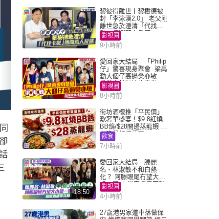
黎彼得離世丨黎樹德被
封「李泳漢2.0」 老父剛
離世急於澄清「代找卡
數」傳聞惹人反感
影視圈
9小時前
愛回家大結局｜「Philip
仔」驚喜現身聚會 梁禹
勤大個仔高過樊亦敏 超
乖黐實林淑敏許家傑
影視圈
8小時前
街坊酒樓推「平民價」
歎奢華盛宴！$9.8紅燒
BB鴿/$28開邊蒸龍蝦 3
同
大晚餐超值優惠
飲食
卻
7小時前
話
愛回家大結局｜滕麗
三
名、林淑敏不和白熱
化？ 阿滕眼尾冇望大小
姐一眼 商場直播零互動
影視圈
18:50
4小時前
！
27歲港男家道中落做保