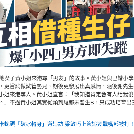
內地女子黃小姐來港尋「男友」的故事。黃小姐與已婚小學
，更嘗試做試管嬰兒，期後更發展出真感情，隨後謝先生
小姐來港尋人。黃小姐直言：「我知道肯定會有人話我傻
。」不過黃小姐其實從頭到尾都未曾生B，只成功培育出
卡蛇頭「破冰轉身」避追訪 梁敏巧上演追逐戰嘴部被打