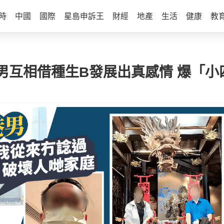
時
中國
國際
星島申訴王
財經
地產
生活
健康
教
男互相借種生B發展出真感情 爆「小