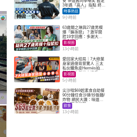
安 慘遭舊同學嘲笑 捱足
3年遇「高人」指點 終辭
職宣告「轉做一事」｜
時事熱話
Juicy叮
9小時前
63歲關之琳與27歲男模
爆「嫲孫戀」？激罕開
腔19字回應：多謝大家
掛念近況
影視圈
13小時前
愛回家大結局｜7大綠葉
身家過億背景驚人 三太
私伙鱷魚皮Hermès拍劇
蘇姐原來是半山樓后
影視圈
5小時前
尖沙咀$69起素食自助餐
90分鐘任食沙律/炒飯麵/
炸物 網民大讚：味道
好，環境闊落
飲食
13小時前