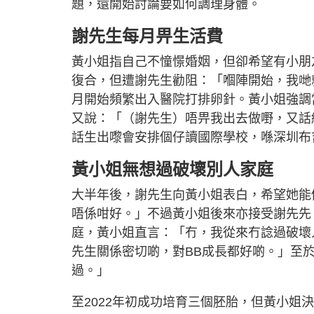
題，還開始討論要如何調理身體。
謝先生每月畀生活費
黃小姐指自己不憧憬婚姻，但卻希望有小朋
復合，但遭謝先生勸阻：「嗰陣開始，我哋就
月開始頻繁出入醫院打排卵針。黃小姐強調
又說：「（謝先生）唔畀我出去做嘢，又話
話生出嚟會安排個仔讀國際學校，喺深圳布
黃小姐無想過破壞別人家庭
大半年後，謝先生向黃小姐表白，希望她能
唔係咁好。」不過黃小姐後來亦接受謝先先
庭，黃小姐直言：「冇，我從來冇諗過破壞
先生關係密切啲，對BB成長都好啲。」至
過。」
至2022年初成功培育三個胚胎，但黃小姐