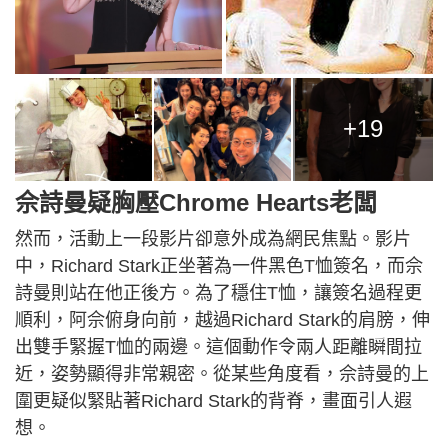
+19
佘詩曼疑胸壓Chrome Hearts老闆
然而，活動上一段影片卻意外成為網民焦點。影片
中，Richard Stark正坐著為一件黑色T恤簽名，而佘
詩曼則站在他正後方。為了穩住T恤，讓簽名過程更
順利，阿佘俯身向前，越過Richard Stark的肩膀，伸
出雙手緊握T恤的兩邊。這個動作令兩人距離瞬間拉
近，姿勢顯得非常親密。從某些角度看，佘詩曼的上
圍更疑似緊貼著Richard Stark的背脊，畫面引人遐
想。