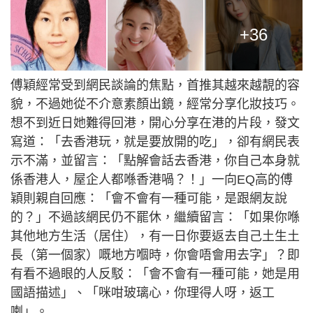
+36
傅穎經常受到網民談論的焦點，首推其越來越靚的容
貌，不過她從不介意素顏出鏡，經常分享化妝技巧。
想不到近日她難得回港，開心分享在港的片段，發文
寫道：「去香港玩，就是要放開的吃」，卻有網民表
示不滿，並留言：「點解會話去香港，你自己本身就
係香港人，屋企人都喺香港喎？！」一向EQ高的傅
穎則親自回應：「會不會有一種可能，是跟網友說
的？」不過該網民仍不罷休，繼續留言：「如果你喺
其他地方生活（居住），有一日你要返去自己土生土
長（第一個家）嘅地方嗰時，你會唔會用去字」？即
有看不過眼的人反駁：「會不會有一種可能，她是用
國語描述」、「咪咁玻璃心，你理得人呀，返工
喇」。