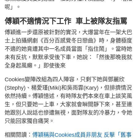
呢」。
傅穎不適情況下工作 車上被隊友指罵
傅穎進一步還原被針對的實況，大爆當年在一架大巴
士上拍攝網劇《百分百感覺冬日戀曲》時，身體極度
不適的她竟遭其中一名成員當面「指住鬧」。當時她
未有反抗，默默承受後下車，她說：「然後那晚我就
全身起風癩。」即使後來
Cookies變陣改組為四人陣容，只剩下她與鄧麗欣
(Stephy)、楊愛瑾(Miki)和吳雨霏(Kary)，但排擠情況
依然持續。傅穎憶述，有時隊友們本來在車上談笑風
生，但只要她一上車，大家就會瞬間靜下來，甚至連
她跟別人說話也慘遭無視，面對隊友的冷暴力，令她
只能回家獨自痛哭。
相關閱讀：
傅穎稱與Cookies成員非朋友 反擊「舊事