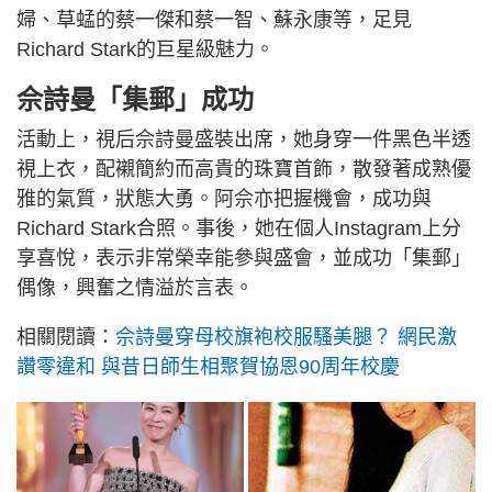
婦、草蜢的蔡一傑和蔡一智、蘇永康等，足見
Richard Stark的巨星級魅力。
佘詩曼「集郵」成功
活動上，視后佘詩曼盛裝出席，她身穿一件黑色半透
視上衣，配襯簡約而高貴的珠寶首飾，散發著成熟優
雅的氣質，狀態大勇。阿佘亦把握機會，成功與
Richard Stark合照。事後，她在個人Instagram上分
享喜悅，表示非常榮幸能參與盛會，並成功「集郵」
偶像，興奮之情溢於言表。
相關閱讀：
佘詩曼穿母校旗袍校服騷美腿？ 網民激
讚零違和 與昔日師生相聚賀協恩90周年校慶