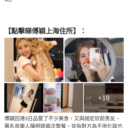
【點擊睇傅穎上海住所】
：
+19
傅穎回港3日品嘗了不少美食，又與胡定欣前男友、
著名音樂人陳明道兩次聚餐，並指對方為不用化妝也