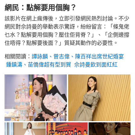
網民：點解要用個胸？
該影片在網上瘋傳後，立即引發網民熱烈討論。不少
網民對佘詩曼的舉動表示驚訝，紛紛留言：「條鬼佬
乜水？點解要用個胸？壓住佢背脊？」、「企側邊撐
住唔得？點解要後面？」質疑其動作的必要性。
相關閱讀：
譚詠麟、曾志偉、陳百祥出席世紀婚宴
鍾鎮濤、苗僑偉超有型到賀 佘詩曼飲到面紅紅