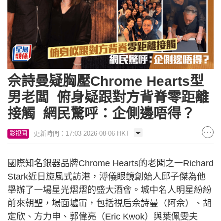
佘詩曼疑胸壓Chrome Hearts型
男老闆 俯身疑跟對方背脊零距離
接觸 網民驚呼：企側邊唔得？
更新時間：17:03 2026-08-06 HKT
影視圈
國際知名銀器品牌Chrome Hearts的老闆之一Richard
Stark近日旋風式訪港，溥儀眼鏡創始人邱子傑為他
舉辦了一場星光熠熠的盛大酒會。城中名人明星紛紛
前來朝聖，場面墟冚，包括視后佘詩曼（阿佘）、胡
定欣、方力申、郭偉亮（Eric Kwok）與葉佩雯夫