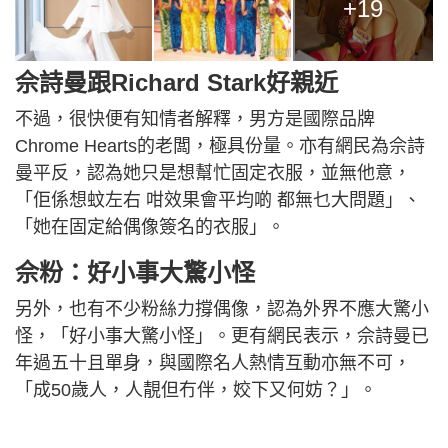
+19
佘詩曼跟Richard Stark好親近
不過，很快便有知情者解釋，男方是國際品牌
Chrome Hearts的老闆，極具份量。亦有網民為佘詩
曼平反，認為她只是想幫忙固定衣服，並無他意，
「佢係想蚊左右 咁效果會平均啲 都無乜大問題」、
「她在固定給偶像簽名的衣服」。
佘粉：好小事大驚小怪
另外，也有不少粉絲力撐偶像，認為外界不應大驚小
怪，「好小事大驚小怪」。更有網民表示，佘詩曼已
年過五十且單身，與國際名人熱情互動亦無不可，
「成50歲人，人靚但冇伴，姣下又何妨？」。