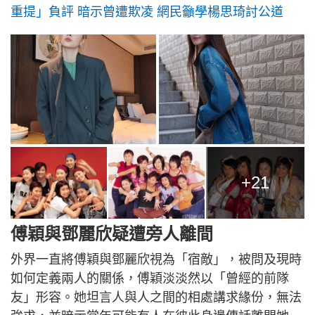
重提」負評 暗示曾遭欺凌 網民籲學楊思琦討公道
+21
傅穎與鄧麗欣疑遭旁人離間
外界一直將傅穎與鄧麗欣視為「宿敵」，被問及現時
如何定義兩人的關係，傅穎淡淡然以「曾經的前隊
友」形容。她坦言人與人之間的相處講求緣份，無法