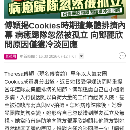
傅穎揭Cookies時期遭集體排擠內
幕 病癒歸隊忽然被孤立 向鄧麗欣
問原因僅獲冷淡回應
更新時間：16:30 2026-07-12 HKT
影視圈
Theresa傅穎（現名傅寶誼）早年以人氣女團
Cookies成員身分出道，近日她接受傳媒訪問時重提
當年遭隊友集體排擠的細節。傅穎透露自己自小體弱
多病，入行後因難以負荷大量的工作而經常入院，甚
至被迫缺席寫真與MV拍攝。怎料病癒歸隊後，她發
覺團隊氣氛突變，她形容自己忽然遭到隊友孤立及無
視。她當時曾無助地向隊友鄧麗欣詢問其他隊友對她
忽然態度突變的原因，惟對方僅冷淡回應一句「唔知