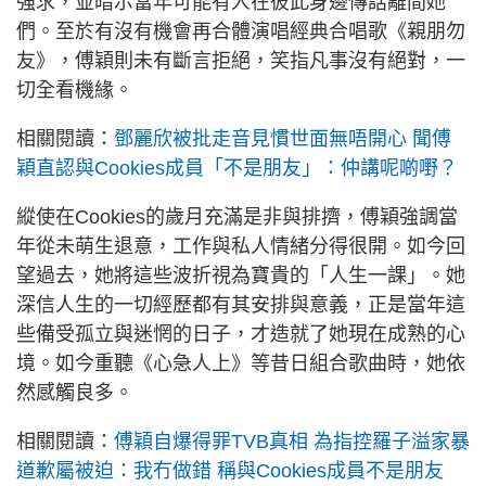
強求，並暗示當年可能有人在彼此身邊傳話離間她
們。至於有沒有機會再合體演唱經典合唱歌《親朋勿
友》，傅穎則未有斷言拒絕，笑指凡事沒有絕對，一
切全看機緣。
相關閱讀：
鄧麗欣被批走音見慣世面無唔開心 聞傅
穎直認與Cookies成員「不是朋友」：仲講呢啲嘢？
縱使在Cookies的歲月充滿是非與排擠，傅穎強調當
年從未萌生退意，工作與私人情緒分得很開。如今回
望過去，她將這些波折視為寶貴的「人生一課」。她
深信人生的一切經歷都有其安排與意義，正是當年這
些備受孤立與迷惘的日子，才造就了她現在成熟的心
境。如今重聽《心急人上》等昔日組合歌曲時，她依
然感觸良多。
相關閱讀：
傅穎自爆得罪TVB真相 為指控羅子溢家暴
道歉屬被迫：我冇做錯 稱與Cookies成員不是朋友