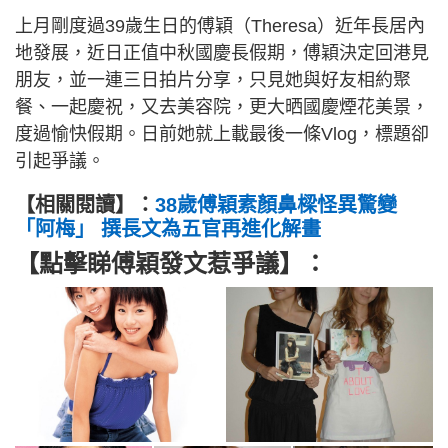
上月剛度過39歲生日的傅穎（Theresa）近年長居內
地發展，近日正值中秋國慶長假期，傅穎決定回港見
朋友，並一連三日拍片分享，只見她與好友相約聚
餐、一起慶祝，又去美容院，更大晒國慶煙花美景，
度過愉快假期。日前她就上載最後一條Vlog，標題卻
引起爭議。
【相關閱讀】：
38歲傅穎素顏鼻樑怪異驚變
「阿梅」 撰長文為五官再進化解畫
【點擊睇傅穎發文惹爭議】：