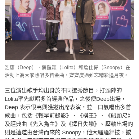
浩康（Deep）、蔡愷穎（Lolita）和詹仕偉（Snoopy）在
活動上為大家熱唱多首金曲，齊齊度過難忘精彩追月夜。
三位演出歌手均出身於不同選秀節目，打頭陣的
Lolita率先獻唱多首經典作品，之後便Deep出場，
Deep 表示很高興獲邀出席表演，並一口氣唱出多首
歌曲，包括《較早前錄影》、《棋王》、《船頭尺》
及經典曲《先入為主》及《擇日失戀》。壓軸出場的
則是遠道由台灣而來的 Snoopy，他大騷騷舞技，撼