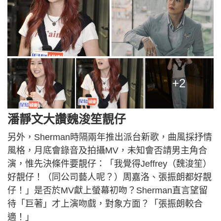
+2
潘靜文大讚魏浚笙靚仔
另外，Sherman時隔兩年推出派台新歌，曲風採抒情
風格，月底會錄音及拍攝MV，未知會否請男主角合
演，惟先決條件要靚仔：「我覺得Jeffrey（魏浚笙）
好靚仔！（同公司藝人呢？）周嘉洛、張振朗都好靚
仔！」是否於MV獻上螢幕初吻？Sherman直言望留
待「巨著」才上演吻戲，對象方面？「張振朗較合
適！」