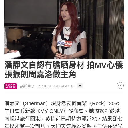
Loaded
:
Unmute
6.71%
潘靜文自認冇膽晒身材 拍MV心儀
張振朗周嘉洛做主角
更新時間：21:16 2026-06-19 HKT
影視圈
潘靜文（Sherman）現身老友何晉樂（Rock）30歲
生日會兼新歌《MY ONLY》發布會。她透露剛從越
南峴港旅行回港，疫情前已期待遊覽當地，結果卻七
年後才第一次到訪，大呻天氣極為炎熱，無法在陽光