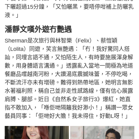
下曬超過15分鐘，「又怕曬黑，要唔停咁補上防曬乳
液。」
潘靜文嘆外遊冇艷遇
Sherman是次旅行與林智樂（Felix）、蔡愷穎
（Lolita）同遊，笑言無艷遇：「冇！我好驚同人搭
訕，同埋言語不通，又怕陌生人，有時要施展渾身解
數，用身體語言溝通。」透露亂入當地一間極為地道
餐廳品嚐越南河粉，大讚湯底震撼味蕾，不停吃喝，
不斷流汗亦未有增磅。難得到熱帶地區，她明言無影
水著福利照，稱自己並非走性感路線，僅有信心展露
肩膊、腿部。近日《自然系女子旅行3》爆紅，她直
指不敢加入，「喺佢哋隔籬我好渺小！」稱讚一眾女
藝員同事：「佢哋好大膽！我未得住，好動L呀！」