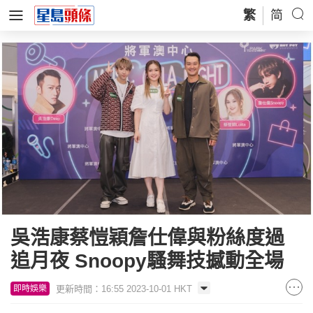
繁
简
吳浩康蔡愷穎詹仕偉與粉絲度過
追月夜 Snoopy騷舞技撼動全場
更新時間：16:55 2023-10-01 HKT
即時娛樂