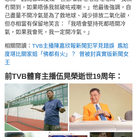
冇開到，如果唔係我就破咗戒喇。」他最後強調，自
己盡量不開冷氣是為了救地球、減少排放二氧化碳，
但亦相當有保留地笑言：「我唔會堅持死都唔開冷
氣，如果我會死，我一定開冷氣。」
相關閱讀：
TVB主播陳嘉欣報新聞犯罕見錯誤 尷尬
度堪比關家姐「佛都有火」？ 曾被封真實版新聞女
王
前TVB體育主播伍晃榮逝世19周年：