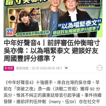
中年好聲音4丨前評審伍仲衡暗寸
吳亦偉：以為唱緊泰文 避談好友
周國豐評分標準？
更新時間：18:30 2026-08-05 HKT
影視圈
《中年好聲音4》十強選手、來自台灣的吳亦偉，早
前在「突破之夜」憑一曲〈決戰二世祖〉獲得 92 分
高分，惟其不純正的廣東話發音引起爭議。事件持續
發酵，連前評判伍仲衡（Harry、伍Sir）亦在社交平