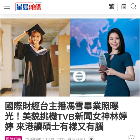
繁
简
國際財經台主播馮雪畢業照曝
光！美貌挑機TVB新聞女神林婷
婷 來港讀碩士有樣又有腦
更新時間：18:00 2023-09-30 HKT
即時娛樂