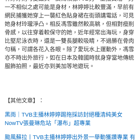
一不相似之處可能是身材，林婷婷比較豐滿，早前有
網民捕獲她穿上一襲紅色貼身裙在街頭講電話，可見
她身材玲瓏淨凸。相反馮雪雖然較高䠷，但相對瘦削
骨感，以往穿着較保守的她，近年經常出海玩，身穿
比堅尼泳衣時，還是一雙長腿較吸睛，不過勝在骨肉
勻稱，可謂各花入各眼。除了愛玩水上運動外，馮雪
亦不時出外旅行，如在日本及韓國時就身穿當地傳統
服飾拍照，最近亦到美加等地遊玩。
【其他文章】：
黑雨｜TVB主播林婷婷踢拖採訪封絕種清純美女
NowTV張曼琳危站「瀑布」超專業
颱風蘇拉丨TVB主播林婷婷出外景一舉動獲讚專業 有