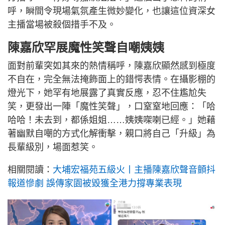
呼，瞬間令現場氣氛產生微妙變化，也讓這位資深女
主播當場被殺個措手不及。
陳嘉欣罕展魔性笑聲自嘲姨姨
面對前輩突如其來的熱情稱呼，陳嘉欣顯然感到極度
不自在，完全無法掩飾面上的錯愕表情。在攝影棚的
燈光下，她罕有地展露了真實反應，忍不住尷尬失
笑，更發出一陣「魔性笑聲」，口窒窒地回應：「哈
哈哈！未去到，都係姐姐……姨姨㗎喇已經。」她藉
著幽默自嘲的方式化解衝擊，親口將自己「升級」為
長輩級別，場面惹笑。
相關閱讀：
大埔宏福苑五級火丨主播陳嘉欣聲音顫抖
報道慘劇 誤傳家園被毀獲全港力撐專業表現