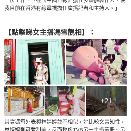
一份工作，「在《中國日報》擔任多媒體製作人，使
我目前在香港有線電視擔任廣播記者和主持人。」
【點擊睇女主播馮雪靚相】：
+21
其實馮雪外表與林婷婷並不相似，她比較文青知性，
林婷婷則可愛甜美，反而較像TVB另一主播黃珊。另