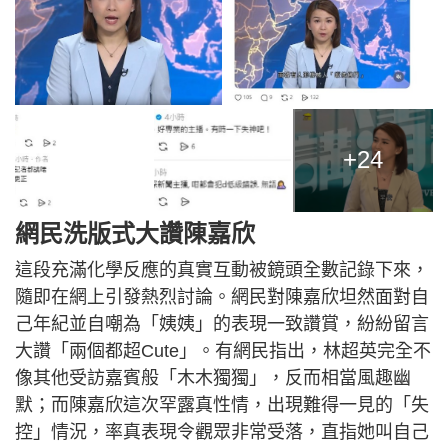
+24
網民洗版式大讚陳嘉欣
這段充滿化學反應的真實互動被鏡頭全數記錄下來，
隨即在網上引發熱烈討論。網民對陳嘉欣坦然面對自
己年紀並自嘲為「姨姨」的表現一致讚賞，紛紛留言
大讚「兩個都超Cute」。有網民指出，林超英完全不
像其他受訪嘉賓般「木木獨獨」，反而相當風趣幽
默；而陳嘉欣這次罕露真性情，出現難得一見的「失
控」情況，率真表現令觀眾非常受落，直指她叫自己