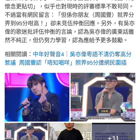
懷念更貼切」，似乎也對現時的評審標準不敢苟同。
不過當有網民留言：「但係你朋友（周國豐）就畀分
畀到95分咁高！」卻未見伍仲衡回應。另外，有吳亦
偉的歌迷批評伍仲衡的言論，認為吳亦偉的廣東話雖
然不純正，但仍努力學習，認為應給予更多鼓勵。
相關閱讀：
中年好聲音4｜吳亦偉粵語不清仍奪高分
惹議 周國豐認「唔知唱咩」照畀95分遭網民圍插
+11