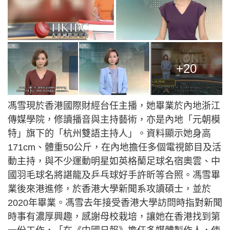
+20
馮雪現於香港國際財經台任主播，她畢業於內地浙江
傳媒學院，修讀播音與主持藝術，亦是內地「元朝模
特」旗下的「杭州雙語主持人」。資料顯示她身高
171cm、體重50公斤，在內地擔任多個電視節目及活
動主持，與不少運動明星如英格蘭足球名宿奧雲、中
國羽毛球名將諶龍及乒乓球好手許昕等合照。馮雪畢
業後來港進修，於香港大學新聞系攻讀碩士，並於
2020年畢業。馮雪去年接受香港大學訪問時指對新聞
時事有濃厚興趣，感謝母校栽培，讓她在香港找到第