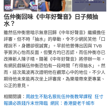
伍仲衡回味《中年好聲音》日子頻抽
水？
雖然伍仲衡曾暗示無意回歸《中年好聲音》繼續擔任
評審，但不時「抽水」的舉動，令不少網民笑他「口
裡說不，身體卻很誠實」。早前他曾傳出因與 TVB
爭簽洪心怡而反面，但雙方均已否認，而伍仲衡亦已
改捧新人陳子晴。隨著《中年好聲音》將停辦一年，
有網民戲稱伍仲衡恐怕有一段時間「冇得抽水」。然
而，這次風波再次證明他在觀眾心中的地位，不少人
期待他未來能再次坐上評審席，為樂壇帶來更專業、
公正的意見。
相關閱讀：
周啟生不點名狠批伍仲衡教琴課程 狂寸
報讀必跌錢斥末世降臨 網民：香港變老千城市