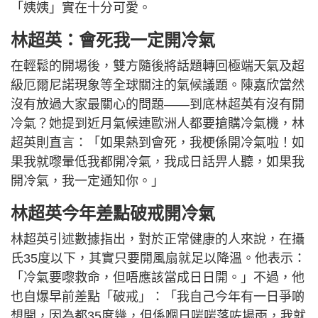
「姨姨」實在十分可愛。
林超英：會死我一定開冷氣
在輕鬆的開場後，雙方隨後將話題轉回極端天氣及超
級厄爾尼諾現象等全球關注的氣候議題。陳嘉欣當然
沒有放過大家最關心的問題——到底林超英有沒有開
冷氣？她提到近月氣候連歐洲人都要搶購冷氣機，林
超英則直言：「如果熱到會死，我梗係開冷氣啦！如
果我就嚟暈低我都開冷氣，我成日話畀人聽，如果我
開冷氣，我一定通知你。」
林超英今年差點破戒開冷氣
林超英引述數據指出，對於正常健康的人來說，在攝
氏35度以下，其實只要開風扇就足以降溫。他表示：
「冷氣要嚟救命，但唔應該當成日日開。」不過，他
也自爆早前差點「破戒」：「我自己今年有一日爭啲
想開，因為都35度幾，但係嗰日啱啱落咗場雨，我就