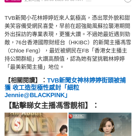
TVB新聞小花林婷婷近來人氣極高，憑出眾外貌和甜
美笑容備受網民喜愛，早前在超強颱風蘇拉襲港期間
外出採訪的專業表現，更獲大讚。不過她最近遇到勁
敵，76台香港國際財經台（HKIBC）的新聞主播馮雪
（Chloe Feng），最近被網民在FB「香港女主播主
持公開群組」大讚高顏值，認為她有望挑戰林婷婷
「最美新聞主播」地位。
【相關閱讀】：
TVB新聞女神林婷婷街頭被捕
獲 收工造型極性感封「細粒
Jennie@BLACKPINK」
【點擊睇女主播馮雪靚相】：