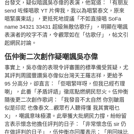
台發文，疑似暗諷吳亦偉的表演，他寫道：「有朋友
send 咗條唱歌 YT 片俾我，我以為唱緊泰文，原來
唱緊廣東話」，更抵死地提議「不如直接唱 SoFa
name 34321 33431 超級無敵估歌仔」，明顯在嘲諷
表演者的咬字不清，令觀眾如在「估歌仔」，帖文引
起網民討論。
伍仲衡二次創作疑嘲諷吳亦偉
事實上，吳亦偉的表現令評審團的標準備受質疑，尤
其評判周國豐讚吳亦偉似台灣天王羅志祥，更給予
95 分高分，卻直言：「佢唱緊咩呀，但我已經冇理
喇」，此番「矛盾評語」徹底點燃網民怒火。伍仲衡
隨後更二次創作歌詞：「我發音不太自然 你別皺眉
似是印尼 也像泰文...觀眾冇人聽得懂 我其實唱乜
X」，嘲諷意味極濃。此舉獲大批網民力撐，紛紛留
言表示懷念他擔任評判的日子：「非常懷念伍 sir 仍
在做評判的日子」，伍仲衡亦回覆表示：「用回味比