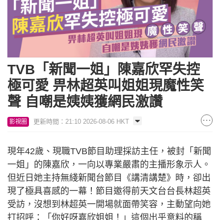
TVB「新聞一姐」陳嘉欣罕失控
極可愛 畀林超英叫姐姐現魔性笑
聲 自嘲是姨姨獲網民激讚
更新時間：21:10 2026-08-06 HKT
影視圈
現年42歲、現職TVB節目助理採訪主任，被封「新聞
一姐」的陳嘉欣，一向以專業嚴肅的主播形象示人。
但近日她主持無綫新聞台節目《講清講楚》時，卻出
現了極具喜感的一幕！節目邀得前天文台台長林超英
受訪，沒想到林超英一開場就面帶笑容，主動望向她
打招呼：「你好呀嘉欣姐姐！」這個出乎意料的稱