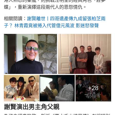
港人熟悉的秦嵐，則挑戰汪明荃的經典角色「莊夢
蝶」，重新演繹這段兩代人的恩怨情仇。
相關閱讀：
謝賢離世丨四哥遺產傳九成留張柏芝兩
子？ 林青霞竟被捲入代管億元風波 影迷怒發聲
+28
謝賢演出男主角父親