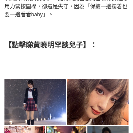
用力緊按圍欄，卻還是失守，因為「保鑣一邊攔着也
要一邊看看baby」。
【點擊睇
黃曉明罕談兒子
】：