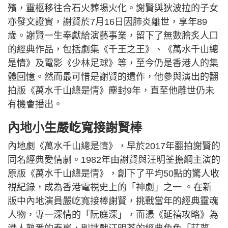
殯，靈柩移往合石火葬場火化。謝賢與狄波拉的子女
亦發文證實，謝賢於7月16日因肺炎離世，享年89
歲。謝賢一生奉獻給演藝事業，留下了無數膾炙人口
的經典作品，包括劇集《千王之王》、《萬水千山總
是情》及電影《少林足球》等，至今仍是香港人的集
體回憶。然而最可惜是謝賢的遺作，他參與演出的翻
拍版《萬水千山總是情》塵封9年，直至他離世仍未
有機會播出。
內地小生嚴屹寬接謝賢棒
內地劇《萬水千山總是情》，早於2017年翻拍謝賢的
同名經典愛情劇。1982年由謝賢與汪明荃擔綱主演的
原版《萬水千山總是情》，創下了平均50點的驚人收
視紀錄，成為香港電視史上的「神劇」之一 。在新
版中內地演員嚴屹寬接棒謝賢，挑戰當年的經典靈魂
人物，專一深情的「阮庭深」，而憑《延禧攻略》為