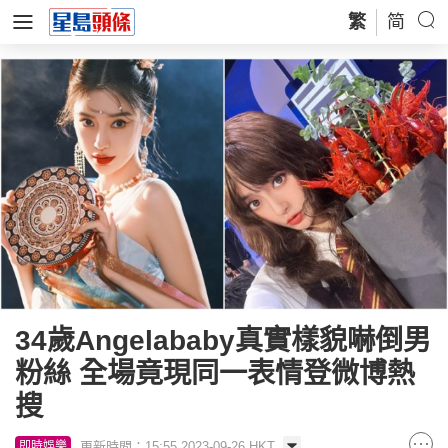
繁
简
34歲Angelababy真實樣貌嚇倒男
粉絲 全場竟現同一表情登微博熱
搜
更新時間：15:55 2023-09-26 HKT
即時娛樂