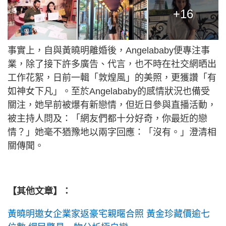
+16
事實上，自與黃曉明離婚後，Angelababy便專注事
業，除了接下許多廣告、代言，也不時在社交網晒出
工作花絮，日前一輯「敦煌風」的美照，更獲讚「有
如神女下凡」。至於Angelababy的感情狀況也備受
關注，她早前被爆有新戀情，但近日參與直播活動，
被主持人問及：「網友們都十分好奇，你最近的戀
情？」她毫不猶豫地以兩字回應：「沒有。」澄清相
關傳聞。
【其他文章】：
黃曉明邀女企業家返豪宅親暱合照 黃金珍藏價逾七