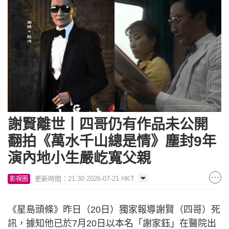
謝賢離世丨四哥仍有作品未公開
翻拍《萬水千山總是情》塵封9年
演內地小生嚴屹寬父親
更新時間：21:30 2026-07-21 HKT
影視圈
《星島頭條》昨日（20日）獨家報導謝賢（四哥）死
訊，據知他已於7月20日以本名「謝家鈺」在醫院出