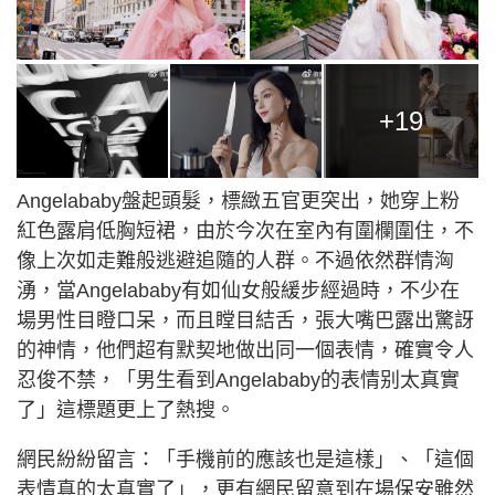
+19
Angelababy盤起頭髮，標緻五官更突出，她穿上粉
紅色露肩低胸短裙，由於今次在室內有圍欄圍住，不
像上次如走難般逃避追隨的人群。不過依然群情洶
湧，當Angelababy有如仙女般緩步經過時，不少在
場男性目瞪口呆，而且瞠目結舌，張大嘴巴露出驚訝
的神情，他們超有默契地做出同一個表情，確實令人
忍俊不禁，「男生看到Angelababy的表情别太真實
了」這標題更上了熱搜。
網民紛紛留言：「手機前的應該也是這樣」、「這個
表情真的太真實了」，更有網民留意到在場保安雖然