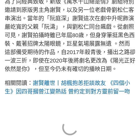
為了向經典致敬，新版《萬水千山總是情》劇組特別
邀請到原版男主角謝賢，以及另一位老戲骨劉松仁客
串演出。當年的「阮庭深」謝賢這次在劇中升呢飾演
嚴屹寬的父親「阮濤」，與劉松仁同台飆戲。從劇照
可見，謝賢拍攝時雖已年屆80歲，但身穿筆挺黑色西
裝、戴著招牌太陽眼鏡，巨星氣場展露無遺 。然而
這部備受期待的作品，自2017年殺青後，播出之路卻
一波三折，即使在2020年後將劇名更改為《陽光正好
依然是你》，但至今仍未有確切的播映日期。
相關閱讀：
謝賢離世丨胡楓抱恙拒談故友 《四個小
生》因四哥摑曾江變熱話 曾約定到對方靈前留一吻