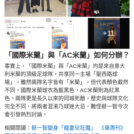
+11
「國際米蘭」與「AC米蘭」如何分辦？
事實上，「國際米蘭」與「AC米蘭」均是來自意大
利米蘭的頂級足球隊，共享同一主場「聖西路球
場」。雖然兩隊名字皆有「米蘭」，但代表顏色截然
不同，國際米蘭球衣為藍黑色，AC米蘭則為紅黑
色。兩隊更是長久以來的同城死敵，歷史與球隊文化
完全不同，將兩者混淆乃球迷大忌，難怪蔡一智今次
會引發熱烈討論。
相關閱讀：
蔡一智變身「寵妻兒狂魔」 《東周刊》