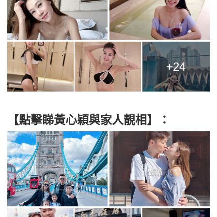
+24
【點擊睇黃心穎與家人靚相】：