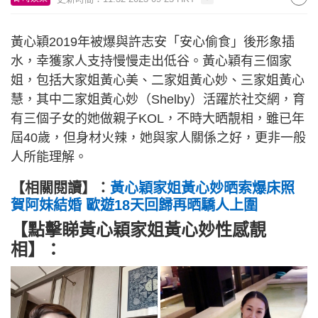
黃心穎2019年被爆與許志安「安心偷食」後形象插
水，幸獲家人支持慢慢走出低谷。黃心穎有三個家
姐，包括大家姐黃心美、二家姐黃心妙、三家姐黃心
慧，其中二家姐黃心妙（Shelby）活躍於社交網，育
有三個子女的她做親子KOL，不時大晒靚相，雖已年
屆40歲，但身材火辣，她與家人關係之好，更非一般
人所能理解。
【相關閱讀】：
黃心穎家姐黃心妙晒索爆床照
賀阿妹結婚 歐遊18天回歸再晒驕人上圍
【點擊睇黃心穎家姐黃心妙性感靚
相】：