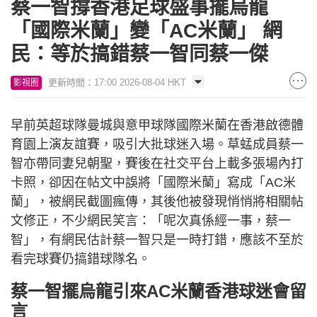
蔡一智撐香港足球盛事擺烏龍
「國際米蘭」變「AC米蘭」 網
民：等於搞錯蔡一智同蔡一傑
更新時間：17:00 2026-08-04 HKT
影視圈
早前英超球隊曼城與意甲球隊國際米蘭在香港啟德體
育園上演友誼賽，吸引大批球迷入場。草蜢成員蔡一
智亦帶同妻兒朝聖，賽後在社交平台上載多張場內打
卡照，卻因在帖文中誤將「國際米蘭」寫成「AC米
蘭」，被網民截圖瘋傳，其後他被發現悄悄將相關帖
文修正，不少網民笑言：「呢次真係經一事，蔡一
智」，有網民估計蔡一智只是一時打錯，應該不至於
看完球賽仍搞錯球隊名。
蔡一智擺烏龍引來AC米蘭香港球迷會留
言