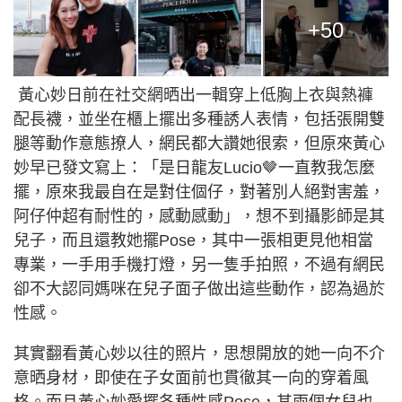
+50
黃心妙日前在社交網晒出一輯穿上低胸上衣與熱褲
配長襪，並坐在櫃上擺出多種誘人表情，包括張開雙
腿等動作意態撩人，網民都大讚她很索，但原來黃心
妙早已發文寫上：「是日龍友Lucio🤎一直教我怎麼
擺，原來我最自在是對住個仔，對著別人絕對害羞，
阿仔仲超有耐性的，感動感動」，想不到攝影師是其
兒子，而且還教她擺Pose，其中一張相更見他相當
專業，一手用手機打燈，另一隻手拍照，不過有網民
卻不大認同媽咪在兒子面子做出這些動作，認為過於
性感。
其實翻看黃心妙以往的照片，思想開放的她一向不介
意晒身材，即使在子女面前也貫徹其一向的穿着風