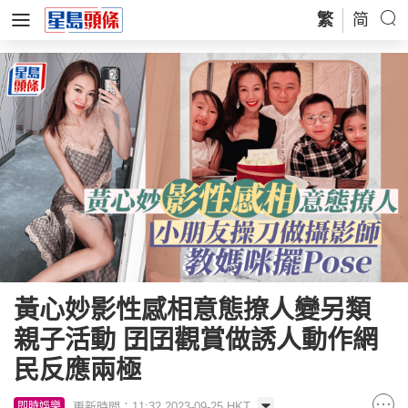
繁
简
黃心妙影性感相意態撩人變另類
親子活動 囝囝觀賞做誘人動作網
民反應兩極
更新時間：11:32 2023-09-25 HKT
即時娛樂