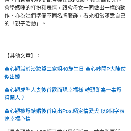
格。而且黃心妙愛擺各種性感Pose，其兩個女兒也
會學媽咪的打扮和表情，跟會母女一同做出一樣的動
作，亦為她們準備不同名牌服飾，看來相當滿意自己
的「親子活動」。
【其他文章】：
黃心穎減齡淡妝賀二家姐40歲生日 黃心妙開P大陣仗
似出嫁
黃心穎成準人妻後首露面現幸福樣 轉頭即為一事爆
粗鬧人？
黃心穎被爆結婚後首度出Post晒定情愛犬 以9個字表
達幸福心情