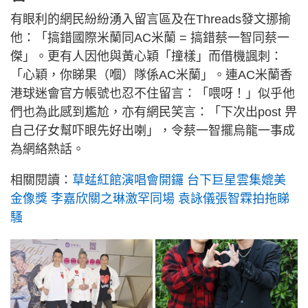
有眼利的網民紛紛湧入留言區及在Threads發文挪揄
他：「搞錯國際米蘭同AC米蘭 = 搞錯蔡一智同蔡一
傑」。更有人因他與黃心穎「撞樣」而借機諷刺：
「心穎，你睇果（嗰）隊係AC米蘭」。連AC米蘭香
港球迷會官方帳號也忍不住留言：「喂呀！」似乎他
們也為此感到尷尬，亦有網民笑言：「下次出post 畀
自己仔女幫吓眼先好出喇」，令蔡一智擺烏龍一事成
為網絡熱話。
相關閱讀：
草蜢紅館演唱會開鑼 台下巨星雲集媲美
金像獎 李嘉欣關之琳激罕同場 袁詠儀張智霖拍拖睇
騷