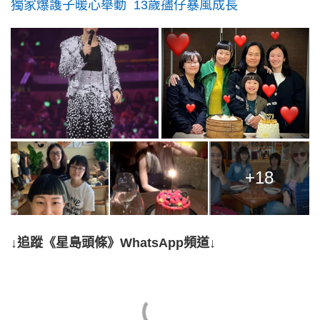
獨家爆護子暖心舉動 13歲孻仔暴風成長
+18
↓追蹤《星島頭條》WhatsApp頻道↓