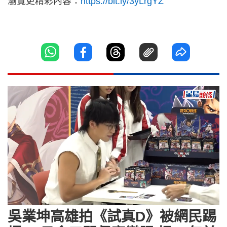
瀏覽更精彩內容：
https://bit.ly/3yLrgYZ
Loaded
:
Unmute
11.37%
吳業坤高雄拍《試真D》被網民踢