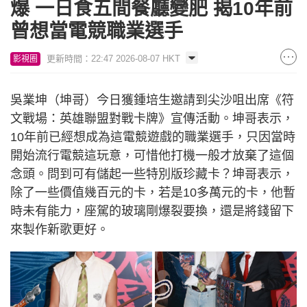
爆 一日食五間餐廳變肥 揭10年前
曾想當電競職業選手
更新時間：22:47 2026-08-07 HKT
影視圈
吳業坤（坤哥）今日獲鍾培生邀請到尖沙咀出席《符
文戰場：英雄聯盟對戰卡牌》宣傳活動。坤哥表示，
10年前已經想成為這電競遊戲的職業選手，只因當時
開始流行電競這玩意，可惜他打機一般才放棄了這個
念頭。問到可有儲起一些特別版珍藏卡？坤哥表示，
除了一些價值幾百元的卡，若是10多萬元的卡，他暫
時未有能力，座駕的玻璃剛爆裂要換，還是將錢留下
來製作新歌更好。