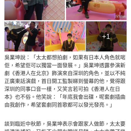
+1
吳業坤說：「太太都想拍劇，如果有日本人角色就啱
佢，希望佢可以獨當一面發展。」吳業坤透露參演新
劇《香港人在北京》飾演來自深圳的角色，並以不純
正廣東話演戲，首日開工監製睇到螢幕的他，覺得跟
深圳的同事口音一樣，又笑言若可拍《香港人在日
本》也不俗。他笑說：「年底我會出碟，呢套劇插曲
由我創作，希望套劇同首歌都可以發光發亮。」
談到臨近中秋節，吳業坤表示會跟家人做節，太太要