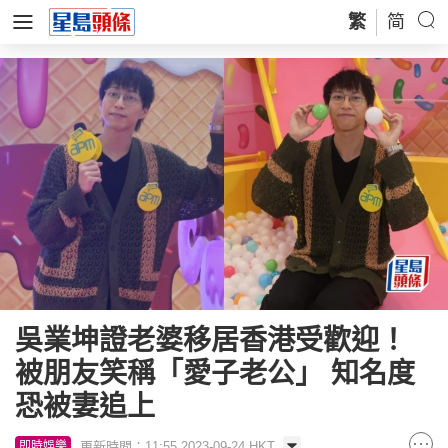
繁
简
吳業坤證老婆移居香港受歡迎！
被朋友笑稱「愛子老公」 知名度
恐被妻追上
更新時間：11:55 2023-09-24 HKT
即時娛樂