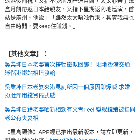
返港後補祝，又指不少朋友贈送月餅，太太亦帶了幾
盒月餅帶返日本給親友，又指下星期返內地巡演，首
站是廣州。他說：「雖然太太唔喺香港，其實我無乜
自由時間，要keep住賺錢。」
【其他文章】：
吳業坤日本老婆首次搭輕鐵似回鄉！ 貼地香港交通
迷儲港鐵站相搭渡輪
吳業坤日本老婆來港見廁所因一個原因即爆喊 求婚
扮肚痛用錢買儀式感
吳業坤日籍老婆晒新相勁有文青Feel 變眼鏡娘被指同
老公有夫妻相
《星島頭條》APP經已推出最新版本，請立即更新，