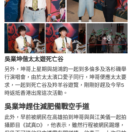
+8
吳業坤偕太太遊死亡谷
另外，坤哥上星期與胡鴻鈞一起到多倫多及洛杉磯舉
行演唱會，由於太太濱口愛子同行，坤哥便應太太要
求，一起到死亡谷及羚羊谷遊覽，剛剛好趕及今早5
時返抵香港出席這次活動。
吳業坤趕住減肥備戰空手道
此外，早前被網民在高雄拍到坤哥與與江美儀一起拍
攝節目《試真D》，他表示，雖然行程被網民踢爆，