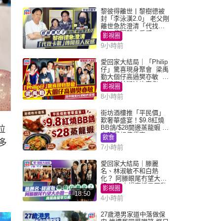
黎彼得離世丨黎樹德被
封「李泳漢2.0」 老父剛
離世急於澄清「代找卡
數」傳聞惹人反感
影視圈
9小時前
愛回家大結局｜「Philip
仔」驚喜現身聚會 梁禹
勤大個仔高過樊亦敏 超
乖黐實林淑敏許家傑
影視圈
8小時前
街坊酒樓推「平民價」
歎奢華盛宴！$9.8紅燒
BB鴿/$28開邊蒸龍蝦 3
拉
大晚餐超值優惠
飲食
多
7小時前
愛回家大結局｜滕麗
名、林淑敏不和白熱
化？ 阿滕眼尾冇望大小
姐一眼 商場直播零互動
影視圈
18:50
4小時前
27歲港男家道中落做保