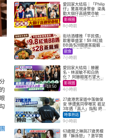
愛回家大結局｜「Philip
仔」驚喜現身聚會 梁禹
勤大個仔高過樊亦敏 超
乖黐實林淑敏許家傑
影視圈
8小時前
街坊酒樓推「平民價」
歎奢華盛宴！$9.8紅燒
BB鴿/$28開邊蒸龍蝦 3
大晚餐超值優惠
飲食
7小時前
愛回家大結局｜滕麗
名、林淑敏不和白熱
化？ 阿滕眼尾冇望大小
分
姐一眼 商場直播零互動
影視圈
18:50
的
4小時前
眼
27歲港男家道中落做保
安 慘遭舊同學嘲笑 捱足
勾
3年遇「高人」指點 終辭
職宣告「轉做一事」｜
時事熱話
Juicy叮
9小時前
團
63歲關之琳與27歲男模
爆「嫲孫戀」？激罕開