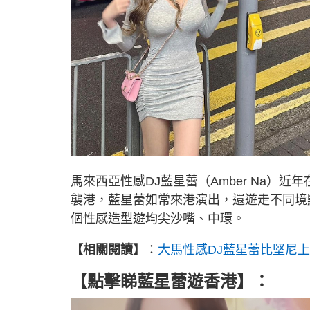
馬來西亞性感DJ藍星蕾（Amber Na）
襲港，藍星蕾如常來港演出，還遊走不同境點
個性感造型遊均尖沙嘴、中環。
【相關閱讀】
：
大馬性感DJ藍星蕾比堅尼
【點擊睇藍星蕾遊香港】：