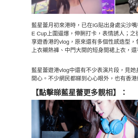
藍星蕾月初來港時，已在IG貼出身處尖沙
E Cup上圍逼爆，伸脷打卡，表情誘人；之後
享遊香港的vlog，原來還有多個性感造型
上衣襯熱褲、中門大開的短身間裙上衣，還
藍星蕾遊港vlog中還有不少表演片段，見
開心。不少網民都睇到心心眼外，也有香港
【點擊睇藍星蕾更多靚相】：