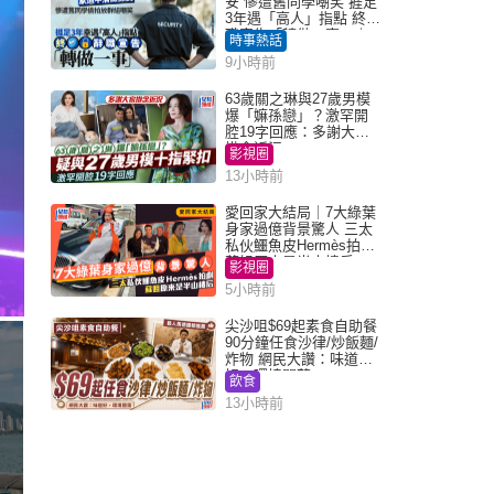
安 慘遭舊同學嘲笑 捱足
3年遇「高人」指點 終辭
職宣告「轉做一事」｜
時事熱話
Juicy叮
9小時前
63歲關之琳與27歲男模
爆「嫲孫戀」？激罕開
腔19字回應：多謝大家
掛念近況
影視圈
13小時前
愛回家大結局｜7大綠葉
身家過億背景驚人 三太
私伙鱷魚皮Hermès拍劇
蘇姐原來是半山樓后
影視圈
5小時前
尖沙咀$69起素食自助餐
90分鐘任食沙律/炒飯麵/
炸物 網民大讚：味道
好，環境闊落
飲食
13小時前