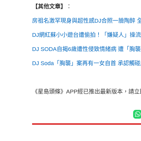
【其他文章】
：
房祖名激罕現身與超性感DJ合照一臉陶醉 全
DJ網紅蘇小小遊台遭偷拍！「嫌疑人」操流
DJ SODA自揭6歲遭性侵致情緒病 遭「
DJ Soda「胸襲」案再有一女自首 承認觸
《星島頭條》APP經已推出最新版本，請