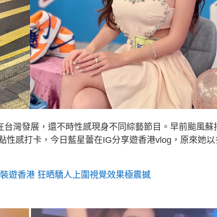
近年在台灣發展，還不時性感現身不同綜藝節目。早前颱風蘇
性感打卡，今日藍星蕾在IG分享遊香港vlog，原來她以
上裝遊香港 狂晒驕人上圍視覺效果極震撼