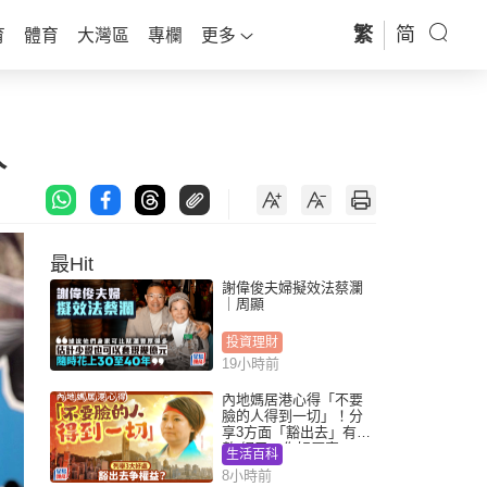
繁
简
育
體育
大灣區
專欄
更多
人
最Hit
謝偉俊夫婦擬效法蔡瀾
｜周顯
投資理財
19小時前
內地媽居港心得「不要
臉的人得到一切」！分
享3方面「豁出去」有著
數 網民：你好厲害
生活百科
8小時前