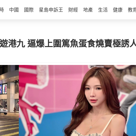
時
中國
國際
星島申訴王
財經
地產
生活
健康
教
型遊港九 逼爆上圍篤魚蛋食燒賣極誘