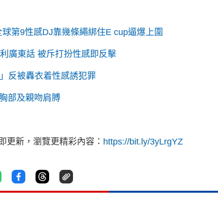
球第9性感DJ靠幾條繩綁住E cup逼爆上圍
利廣東話 被斥打扮性感即反擊
胸襲」反被轟衣着性感誘犯罪
碰胸部及親吻肩膊
立即更新，瀏覽更精彩內容：
https://bit.ly/3yLrgYZ