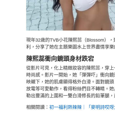
現年32歲的TVB小花陳熙蕊（Blosso
利，分享了她在主題樂園水上世界盡情享樂
陳熙蕊衝向鏡頭身材跌宕
從影片可見，化上精緻妝容的陳熙蕊，穿上
時尚感。影片一開始，她「彈彈吓」衝向鏡
映襯下，她的肌膚顯得格外白滑。面對鏡頭
放電等可愛動作，看得粉絲們目不轉睛。她
勒出豐滿的上圍和一雙白滑修長的鉛筆腿，
相關閱讀：
初一福利熱辣辣｜「麥明詩哎呀