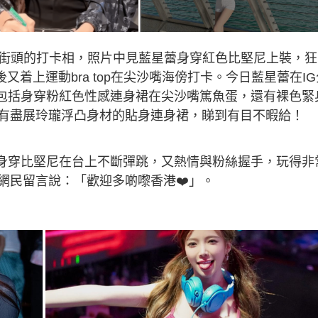
嘴街頭的打卡相，照片中見藍星蕾身穿紅色比堅尼上裝，狂
又着上運動bra top在尖沙嘴海傍打卡。今日藍星蕾在IG
，包括身穿粉紅色性感連身裙在尖沙嘴篤魚蛋，還有裸色緊
有盡展玲瓏浮凸身材的貼身連身裙，睇到有目不暇給！
她身穿比堅尼在台上不斷彈跳，又熱情與粉絲握手，玩得非
網民留言說：「歡迎多啲嚟香港❤️」。