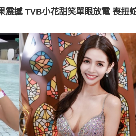
震撼 TVB小花甜笑單眼放電 喪扭