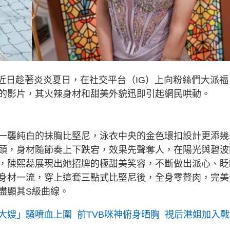
m），近日趁著炎炎夏日，在社交平台（IG）上向粉絲們大派福
的影片，其火辣身材和甜美外貌迅即引起網民哄動。
一襲純白的抹胸比堅尼，泳衣中央的金色環扣設計更添幾
頭，身材隨節奏上下跌宕，效果先聲奪人，在陽光與碧波
，陳熙蕊展現出她招牌的極甜美笑容，不斷做出派心、眨
身材一流，穿上這套三點式比堅尼後，全身零贅肉，完美
盡顯其S級曲線。
大嫂」騷噴血上圍 前TVB咪神俯身晒胸 視后港姐加入戰