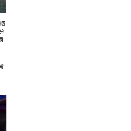
晒
分
身
常