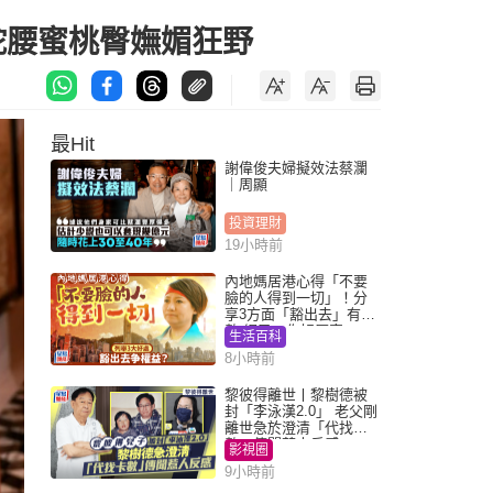
蛇腰蜜桃臀嫵媚狂野
最Hit
謝偉俊夫婦擬效法蔡瀾
｜周顯
投資理財
19小時前
內地媽居港心得「不要
臉的人得到一切」！分
享3方面「豁出去」有著
數 網民：你好厲害
生活百科
8小時前
黎彼得離世丨黎樹德被
封「李泳漢2.0」 老父剛
離世急於澄清「代找卡
數」傳聞惹人反感
影視圈
9小時前