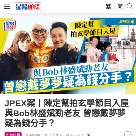
繁
简
JPEX案丨陳定幫拍玄學節目入屋
與Bob林盛斌勁老友 曾戀戴夢夢
疑為錢分手？
更新時間：20:48 2023-09-22 HKT
即時娛樂