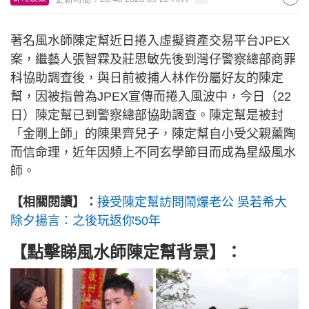
著名風水師陳定幫近日捲入虛擬資產交易平台JPEX
案，繼藝人張智霖及莊思敏先後到灣仔警察總部商罪
科協助調查後，與日前被捕人林作份屬好友的陳定
幫，因被指曾為JPEX宣傳而捲入風波中，今日（22
日）陳定幫已到警察總部協助調查。陳定幫是被封
「金剛上師」的陳果齊兒子，陳定幫自小受父親薰陶
而信命理，近年因頻上不同玄學節目而成為星級風水
師。
【相關閱讀】：
接受陳定幫訪問鬧爆老公 吳若希大
除夕揚言：之後玩返你50年
【點擊睇風水師陳定幫背景】：