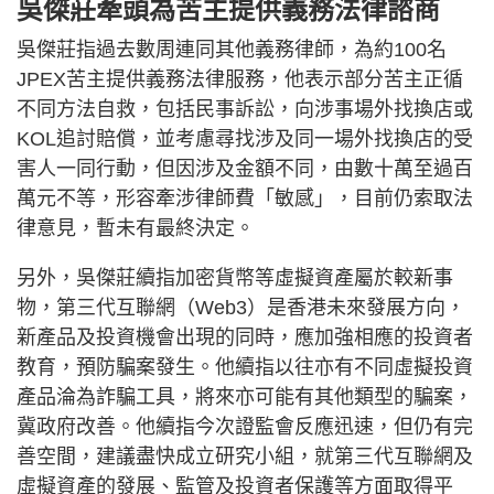
吳傑莊牽頭為苦主提供義務法律諮商
吳傑莊指過去數周連同其他義務律師，為約100名
JPEX苦主提供義務法律服務，他表示部分苦主正循
不同方法自救，包括民事訴訟，向涉事場外找換店或
KOL追討賠償，並考慮尋找涉及同一場外找換店的受
害人一同行動，但因涉及金額不同，由數十萬至過百
萬元不等，形容牽涉律師費「敏感」，目前仍索取法
律意見，暫未有最終決定。
另外，吳傑莊續指加密貨幣等虛擬資產屬於較新事
物，第三代互聯網（Web3）是香港未來發展方向，
新產品及投資機會出現的同時，應加強相應的投資者
教育，預防騙案發生。他續指以往亦有不同虛擬投資
產品淪為詐騙工具，將來亦可能有其他類型的騙案，
冀政府改善。他續指今次證監會反應迅速，但仍有完
善空間，建議盡快成立研究小組，就第三代互聯網及
虛擬資產的發展、監管及投資者保護等方面取得平