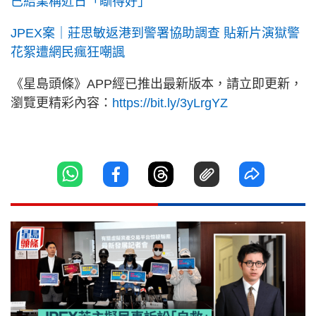
已結業稱近日「瞓得好」
JPEX案｜莊思敏返港到警署協助調查 貼新片演獄警
花絮遭網民瘋狂嘲諷
《星島頭條》APP經已推出最新版本，請立即更新，
瀏覽更精彩內容：
https://bit.ly/3yLrgYZ