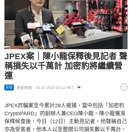
JPEX案｜陳小龍保釋後見記者 聲
稱損失以千萬計 加密豹將繼續營
運
更新時間：16:10 2023-10-12 HKT
突發
JPEX詐騙案至今累計28人被捕，當中包括「加密豹
CryptoPARD」的創辦人兼CEO陳小龍。陳小龍獲准
保釋候查後，今日（12日）主動見記者。他聲稱自己
亦為受害者，他本人以至整間公司損失數以千萬計，