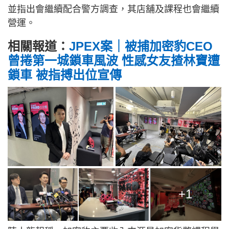
並指出會繼續配合警方調查，其店舖及課程也會繼續
營運。
相關報道：
JPEX案｜被捕加密豹CEO
曾捲第一城鎖車風波 性感女友揸林寶遭
鎖車 被指搏出位宣傳
+1