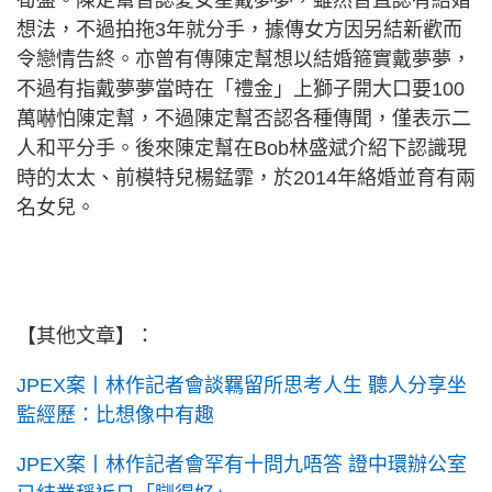
筍盤。陳定幫曾認愛女星戴夢夢，雖然曾直認有結婚
想法，不過拍拖3年就分手，據傳女方因另結新歡而
令戀情告終。亦曾有傳陳定幫想以結婚箍實戴夢夢，
不過有指戴夢夢當時在「禮金」上獅子開大口要100
萬嚇怕陳定幫，不過陳定幫否認各種傳聞，僅表示二
人和平分手。後來陳定幫在Bob林盛斌介紹下認識現
時的太太、前模特兒楊錳霏，於2014年絡婚並育有兩
名女兒。
【其他文章】：
JPEX案丨林作記者會談羈留所思考人生 聽人分享坐
監經歷：比想像中有趣
JPEX案丨林作記者會罕有十問九唔答 證中環辦公室