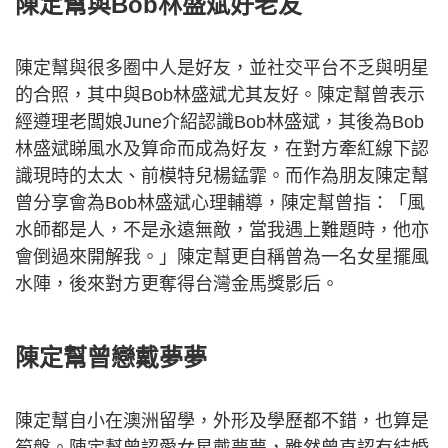
陳定幫與Bob林盛斌好老友
陳定幫與很多圈中人是好友，並社交平台不乏與明星
的合照，其中與Bob林盛斌尤其友好。陳定幫曾表示
經遵理老闆娘June介紹認識Bob林盛斌，其後為Bob
林盛斌睇風水及算命而成為好友，在對方牽紅線下認
識現時的太太、前模特兒楊錳霏。而作為朋友陳定幫
曾分享會為Bob林盛斌心理輔導，陳定幫曾指：「風
水師都是人，不是永遠無敵，當我遇上難題時，他亦
會倒過來開解我。」陳定幫更自稱曾為一名女星擺風
水陣，後來對方更奪得台灣金馬獎影后。
陳定幫曾戀戴夢夢
陳定幫自小在澳洲留學，外形及學歷都不錯，也算是