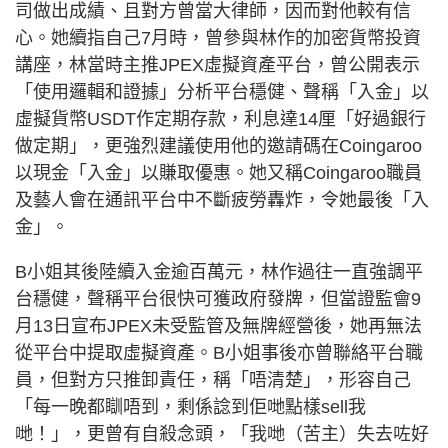
司做出成績、且對方曾當大律師，因而對他較有信
心。她續指自己7月時，曾參與林作的加密貨幣投資
講座，林當時主推JPEX虛擬資產平台，曾公開表示
「使用邏輯和證據」分析平台穩健、聲稱「入金」以
虛擬貨幣USDT作定期存款，利息達14厘「好過銀行
做定期」，更強烈建議使用他的邀請碼在Coingaroo
以現金「入金」以賺取優惠。她又稱Coingaroo職員
及藝人會在通訊平台中不斷疲勞轟炸，令她最後「入
金」。
B小姐其後陸續入金逾百萬元，林作過往一直強調平
台穩健，聲稱平台很快可獲政府發牌，但當證監會9
月13日宣布JPEX未受監管及無牌經營後，她再無法
從平台中提取虛擬資產。B小姐事後亦曾聯絡平台職
員，但對方只推卸責任，稱「唔清楚」，形容自己
「每一晚都瞓唔到，剩係諗到佢哋點樣sell我
哋！」，更曾有自殺念頭，「我哋（苦主）失去咗好