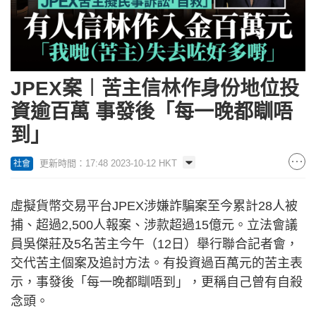
JPEX案︱苦主信林作身份地位投
資逾百萬 事發後「每一晚都瞓唔
到」
更新時間：17:48 2023-10-12 HKT
社會
虛擬貨幣交易平台JPEX涉嫌詐騙案至今累計28人被
捕、超過2,500人報案、涉款超過15億元。立法會議
員吳傑莊及5名苦主今午（12日）舉行聯合記者會，
交代苦主個案及追討方法。有投資過百萬元的苦主表
示，事發後「每一晚都瞓唔到」，更稱自己曾有自殺
念頭。