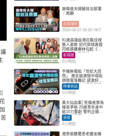
謝偉俊夫婦擬效法蔡瀾
｜周顯
投資理財
2026-08-07 06:00 HKT
81歲高雄返港召集佳視
藝人茶敘 初代郭靖黃蓉
同框遇羅樂林勾起《神
會議
鵰俠侶》回憶殺
影視圈
主
8小時前
手機無電陷「世紀大恐
慌」 港女崩潰憶中環街
頭借電落難記 感激好心
人溫馨相助：這份溫暖
時事熱話
記一輩子｜Juicy叮
引
5小時前
花
黃大仙血案│死傷者曾為
噪音爭執 25歲青年身中
，加
逾10刀重創 警列企圖謀
殺及自殺案
引苦
突發
4小時前
港男偷聽驚悉老竇坐擁