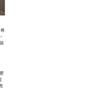
，希
，
談
更
宣
教