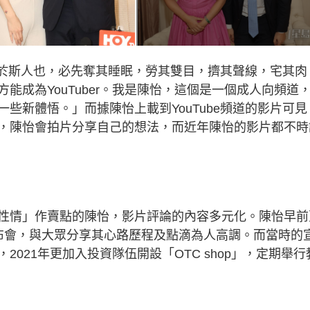
大任於斯人也，必先奪其睡眠，勞其雙目，擠其聲線，宅其肉
能成為YouTuber。我是陳怡，這個是一個成人向頻道
些新體悟。」而據陳怡上載到YouTube頻道的影片可見
，陳怡會拍片分享自己的想法，而近年陳怡的影片都不時
以「真性情」作賣點的陳怡，影片評論的內容多元化。陳怡早前
布會，與大眾分享其心路歷程及點滴為人高調。而當時的
021年更加入投資隊伍開設「OTC shop」，定期舉行