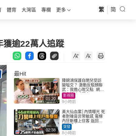
繁
简
育
體育
大灣區
專欄
更多
年獲逾22萬人追蹤
最Hit
陳錦鴻保護自閉兒受訪
變嗌交？ 激動反駁顏聯
武：我擔心咁又點 網民
批主持咄咄逼人
影視圈
01:20
9小時前
黃大仙血案│內情曝光 死
者對噪音非常敏感 電梯
內狂斬樓上住客 返回住
所墮樓亡
突發
02:38
8小時前