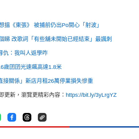
想搵《東張》 被捕前仍出Po開心「射波」
個睇 改歌詞「有些舖未開始已經結束」最諷刺
主尋仇：我叫人返學咋
6歲囝囝光速飆高達1.8米
無直接關係」新店月租26萬停業損失慘重
立即更新，瀏覽更精彩內容：
https://bit.ly/3yLrgYZ