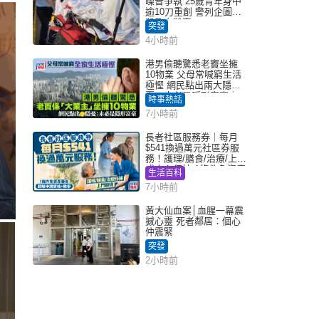
噪音爭執 25歲青年身中
逾10刀重創 警列企圖謀
殺及自殺案
突發
4小時前
港男偷聽驚悉老竇坐擁
10物業 父母常喊窮生活
極慳 網民點出兩大隱
憂：未必是隱形富豪｜
時事熱話
Juicy叮
7小時前
長者社區服務券｜每月
$541換過萬元社區券服
務！護理/膳食/治療/上門
或中心任揀 1條件免資產
生活百科
審查（附申請資格及教
7小時前
學）
黃大仙血案│血腥一幕震
撼心靈 死者鄰居：個心
仲震緊
突發
2小時前