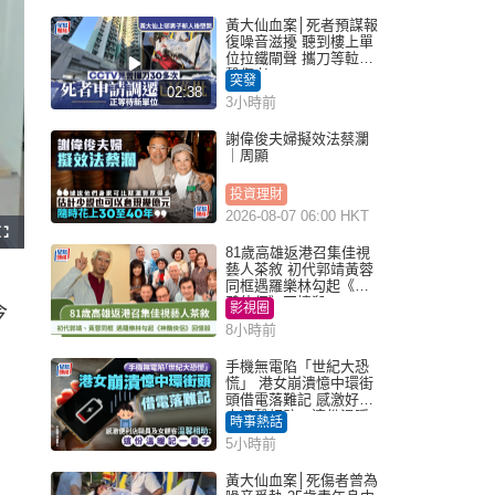
黃大仙血案│死者預謀報
復噪音滋擾 聽到樓上單
位拉鐵閘聲 攜刀等𨋢伏
擊傷者
突發
02:38
3小時前
謝偉俊夫婦擬效法蔡瀾
｜周顯
投資理財
2026-08-07 06:00 HKT
F
u
81歲高雄返港召集佳視
l
藝人茶敘 初代郭靖黃蓉
l
s
同框遇羅樂林勾起《神
c
鵰俠侶》回憶殺
r
影視圈
今
e
e
8小時前
n
手機無電陷「世紀大恐
慌」 港女崩潰憶中環街
頭借電落難記 感激好心
人溫馨相助：這份溫暖
時事熱話
記一輩子｜Juicy叮
5小時前
黃大仙血案│死傷者曾為