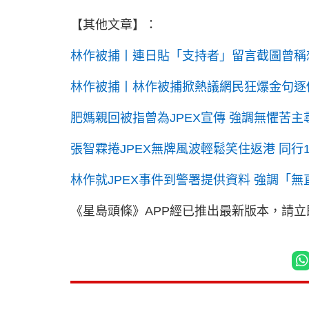
【其他文章】：
林作被捕丨連日貼「支持者」留言截圖曾稱
林作被捕丨林作被捕掀熱議網民狂爆金句逐
肥媽親回被指曾為JPEX宣傳 強調無懼苦
張智霖捲JPEX無牌風波輕鬆笑住返港 同行1
林作就JPEX事件到警署提供資料 強調「
《星島頭條》APP經已推出最新版本，請