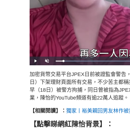
P
U
l
n
a
m
y
u
加密貨幣交易平台JPEX日前被證監會警告，
t
e
:
日）下架理財頁面所有交易，不少苦主都稱
.
早（18日）被警方拘捕，同日曾被指為JP
業，陳怡的YouTube頻道有逾22萬人追蹤。
【相關閱讀】：
獨家丨裕美親回男友林作被捕
【點擊睇
網紅陳怡背景
】：