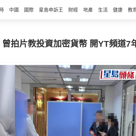
時
中國
國際
星島申訴王
財經
地產
生活
健康
教
！曾拍片教投資加密貨幣 開YT頻道7