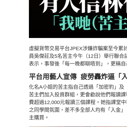
虛擬貨幣交易平台JPEX涉嫌詐騙案至今累計
員吳傑莊及5名苦主今午（12日）舉行聯
表示，事發後「每一晚都瞓唔到」，更稱自
平台用藝人宣傳 疲勞轟炸逼「
化名A小姐的苦主指自己透過「加密豹」及
苦主們加入投資群組，更會勸說他們報讀課
費超過12,000元報讀三個課程。她指課
之同學間氛圍，差不多全部人均有「入金」
主購買。