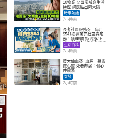
10物業 父母常喊窮生活
極慳 網民點出兩大隱
憂：未必是隱形富豪｜
時事熱話
Juicy叮
7小時前
長者社區服務券｜每月
$541換過萬元社區券服
務！護理/膳食/治療/上門
或中心任揀 1條件免資產
生活百科
審查（附申請資格及教
7小時前
學）
黃大仙血案│血腥一幕震
撼心靈 死者鄰居：個心
仲震緊
突發
2小時前