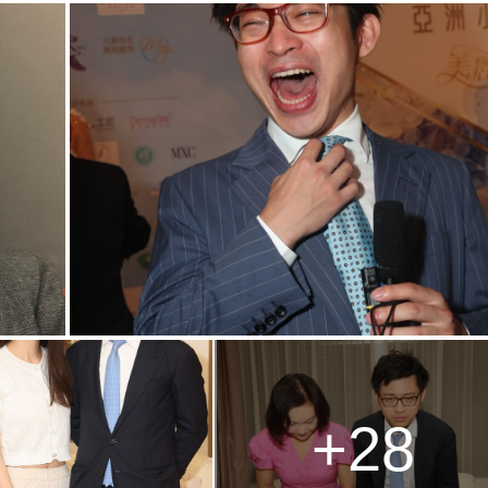
g
T
i
m
e
+28