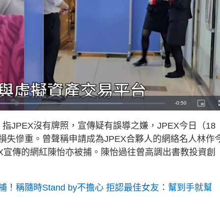
R
-
0:50
L
P
o
i
a
c
e
d
t
指JPEX沒有牌照，宣傳疑有誤導之嫌，JPEX今日（18
e
u
d
r
m
e
損失慘重。曾聲稱申請成為JPEX合夥人的網絡名人林作
8
-
5
i
a
n
EX宣傳的網紅陳怡亦被捕。陳怡過往曾高調出書教投資創
2
-
2
P
i
%
i
c
t
n
u
r
！稱隨時Stand by不擔心 拒認最佳女友：幫到手就幫
e
i
n