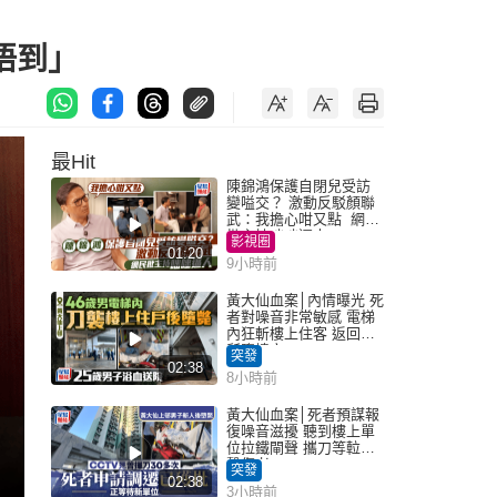
唔到」
最Hit
陳錦鴻保護自閉兒受訪
變嗌交？ 激動反駁顏聯
武：我擔心咁又點 網民
批主持咄咄逼人
影視圈
01:20
9小時前
黃大仙血案│內情曝光 死
者對噪音非常敏感 電梯
內狂斬樓上住客 返回住
所墮樓亡
突發
02:38
8小時前
黃大仙血案│死者預謀報
復噪音滋擾 聽到樓上單
位拉鐵閘聲 攜刀等𨋢伏
擊傷者
突發
02:38
3小時前