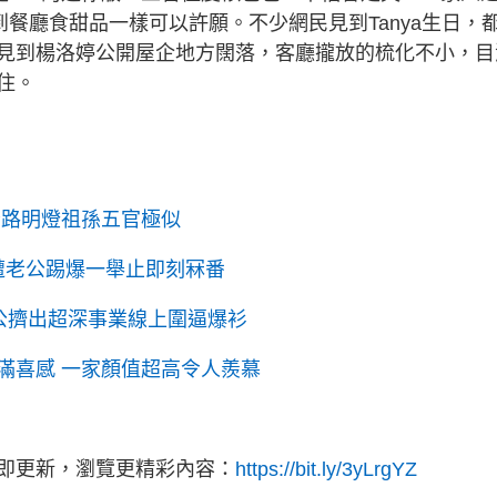
到餐廳食甜品一樣可以許願。不少網民見到Tanya生日，
見到楊洛婷公開屋企地方闊落，客廳攏放的梳化不小，目
住。
指路明燈祖孫五官極似
歲遭老公踢爆一舉止即刻冧番
老公擠出超深事業線上圍逼爆衫
滿喜感 一家顏值超高令人羨慕
立即更新，瀏覽更精彩內容：
https://bit.ly/3yLrgYZ