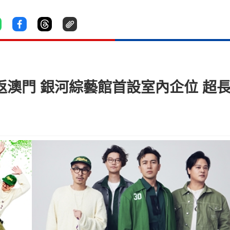
」重返澳門 銀河綜藝館首設室內企位 