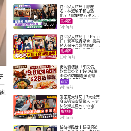
愛回家大結局｜滕麗
名、林淑敏不和白熱
化？ 阿滕眼尾冇望大小
姐一眼 商場直播零互動
影視圈
18:50
6小時前
愛回家大結局｜「Philip
仔」驚喜現身聚會 梁禹
勤大個仔高過樊亦敏 超
乖黐實林淑敏許家傑
影視圈
10小時前
街坊酒樓推「平民價」
歎奢華盛宴！$9.8紅燒
BB鴿/$28開邊蒸龍蝦 3
子
大晚餐超值優惠
飲食
一
9小時前
出紅
愛回家大結局｜7大綠葉
身家過億背景驚人 三太
私伙鱷魚皮Hermès拍劇
蘇姐原來是半山樓后
影視圈
6小時前
黎彼得離世丨黎樹德被