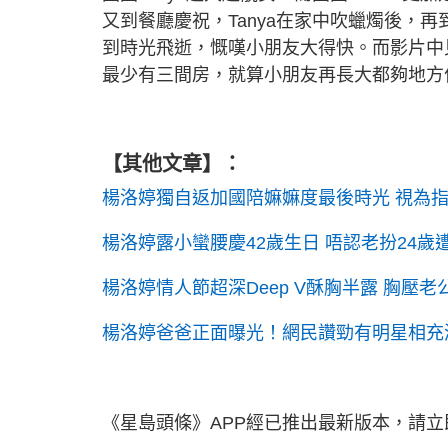
又到餐廳慶祝，Tanya在家中吹蠟燭後，再
到時光飛逝，慨嘆小朋友大得快。而影片中
最少有三間房，就算小朋友再長大都夠地方
【其他文章】：
楊洛婷獨自返加國陪嫲嫲度最後時光 視為
楊洛婷露小蠻腰慶42歲生日 唔認老扮24
楊洛婷情人節超深Deep V酥胸半露 胸壓
楊洛婷爸爸正面曝光！網民讚勁有明星相充
《星島頭條》APP經已推出最新版本，請