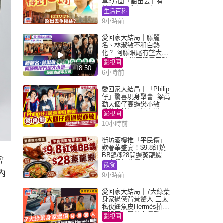
享3方面「豁出去」有著
數 網民：你好厲害
生活百科
9小時前
愛回家大結局｜滕麗
名、林淑敏不和白熱
化？ 阿滕眼尾冇望大小
姐一眼 商場直播零互動
影視圈
18:50
6小時前
愛回家大結局｜「Philip
仔」驚喜現身聚會 梁禹
勤大個仔高過樊亦敏 超
乖黐實林淑敏許家傑
影視圈
10小時前
街坊酒樓推「平民價」
歎奢華盛宴！$9.8紅燒
BB鴿/$28開邊蒸龍蝦 3
會
大晚餐超值優惠
飲食
內
9小時前
愛回家大結局｜7大綠葉
身家過億背景驚人 三太
私伙鱷魚皮Hermès拍劇
蘇姐原來是半山樓后
影視圈