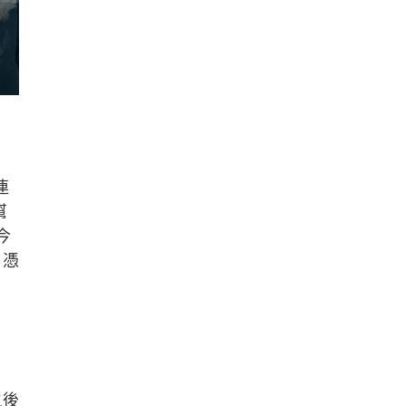
連
幫
今
 憑
之後