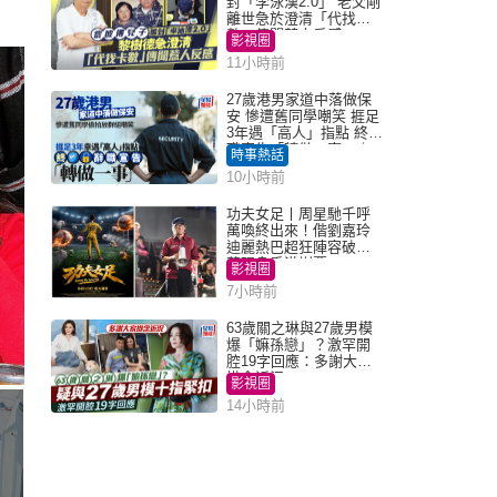
封「李泳漢2.0」 老父剛
離世急於澄清「代找卡
數」傳聞惹人反感
影視圈
11小時前
27歲港男家道中落做保
安 慘遭舊同學嘲笑 捱足
3年遇「高人」指點 終辭
職宣告「轉做一事」｜
時事熱話
Juicy叮
10小時前
功夫女足丨周星馳千呼
萬喚終出來！偕劉嘉玲
迪麗熱巴超狂陣容破天
荒現身香港謝票
影視圈
7小時前
63歲關之琳與27歲男模
爆「嫲孫戀」？激罕開
腔19字回應：多謝大家
掛念近況
影視圈
14小時前