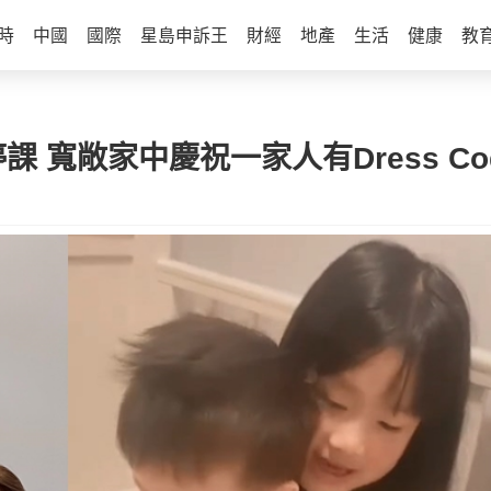
時
中國
國際
星島申訴王
財經
地產
生活
健康
教
 寬敞家中慶祝一家人有Dress Co