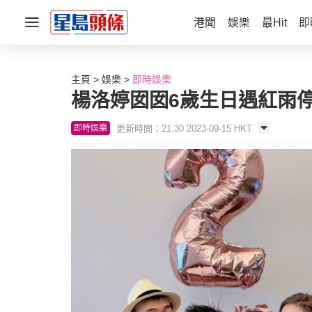
港聞
娛樂
最Hit
即
主頁
娛樂
即時娛樂
楊洛婷囡囡6歲生日遇紅雨停課
更新時間：21:30 2023-09-15 HKT
即時娛樂