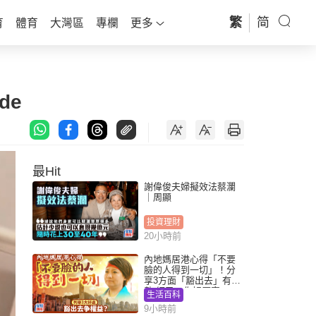
繁
简
育
體育
大灣區
專欄
更多
de
最Hit
謝偉俊夫婦擬效法蔡瀾
｜周顯
投資理財
20小時前
內地媽居港心得「不要
臉的人得到一切」！分
享3方面「豁出去」有著
數 網民：你好厲害
生活百科
9小時前