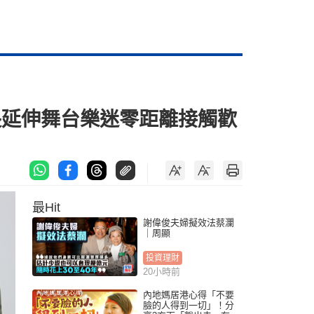
超長延伸舞台樂迷零距離接觸歡
最Hit
謝偉俊夫婦擬效法蔡瀾
｜周顯
投資理財
20小時前
內地媽居港心得「不要
臉的人得到一切」！分