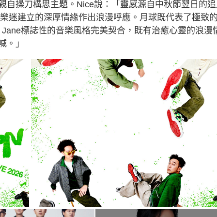
e親自操刀構思主題。Nice說：「靈感源自中秋節翌日的追
澳門樂迷建立的深厚情緣作出浪漫呼應。月球既代表了極致
 Jane標誌性的音樂風格完美契合，既有治癒心靈的浪漫
喊。」