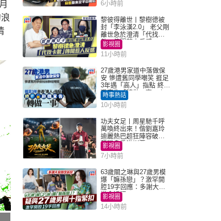
月
6小時前
的浪
黎彼得離世丨黎樹德被
封「李泳漢2.0」 老父剛
情
離世急於澄清「代找卡
數」傳聞惹人反感
影視圈
11小時前
27歲港男家道中落做保
安 慘遭舊同學嘲笑 捱足
3年遇「高人」指點 終辭
職宣告「轉做一事」｜
時事熱話
Juicy叮
10小時前
功夫女足丨周星馳千呼
萬喚終出來！偕劉嘉玲
迪麗熱巴超狂陣容破天
荒現身香港謝票
影視圈
7小時前
63歲關之琳與27歲男模
爆「嫲孫戀」？激罕開
腔19字回應：多謝大家
掛念近況
影視圈
14小時前