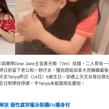
年與樂隊Dear Jane主音黃天翱（Tim）結婚，二人育有一
婷日前留下老公和一對仔女，獨自趕返加拿大見嫲嫲最後
女Tanya昨日（14日）6歲生日，卻遇上天文台發出發
日制學校停課，令Tanya未能跟朋友慶祝。
解放 極性感穿窿泳裝騷Fit爆身材