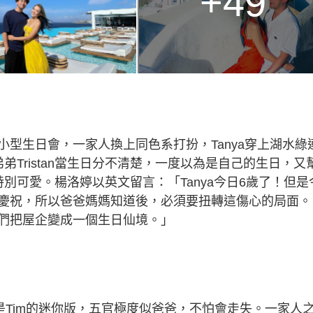
+49
型生日會，一家人換上同色系打扮，Tanya穿上湖水綠
Tristan當生日分不清楚，一度以為是自己的生日，又
別可愛。楊洛婷以英文留言：「Tanya今日6歲了！但是
慶祝，所以爸爸媽媽知道後，必須要扭轉這傷心的局面。
們把屋企變成一個生日仙境。」
n更加是Tim的迷你版，五官極度似爸爸，不怕會走失。一家人