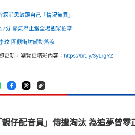
張智霖莊思敏跟自己「情況無異」
17分 霸氣舉止獲全場觀眾拍掌
李玟 圍觀街坊感動落淚
立即更新，瀏覽更精彩內容：
https://bit.ly/3yLrgYZ
「靚仔配音員」傳遭淘汰 為追夢曾零