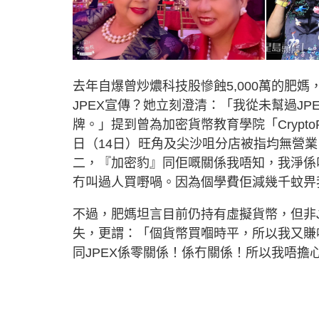
去年自爆曾炒燶科技股慘蝕5,000萬的肥
JPEX宣傳？她立刻澄清：「我從未幫過JP
牌。」提到曾為加密貨幣教育學院「Crypt
日（14日）旺角及尖沙咀分店被指均無營業
二，『加密豹』同佢嘅關係我唔知，我淨係
冇叫過人買嘢喎。因為個學費佢減幾千蚊畀
不過，肥媽坦言目前仍持有虛擬貨幣，但非J
失，更謂：「個貨幣買嗰時平，所以我又賺
同JPEX係零關係！係冇關係！所以我唔擔