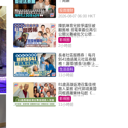
｜周顯
投資理財
2026-08-07 06:00 HKT
陳凱琳育兒掀爭議狂被
翻舊帳 搭電車霸位再引
公關災難被批欠公德心
網民質疑扮貼地？
影視圈
2小時前
長者社區服務券｜每月
$541換過萬元社區券服
務！護理/膳食/治療/上門
或中心任揀 1條件免資產
生活百科
審查（附申請資格及教
11小時前
學）
81歲高雄返港召集佳視
藝人茶敘 初代郭靖黃蓉
同框遇羅樂林勾起《神
鵰俠侶》回憶殺
影視圈
11小時前