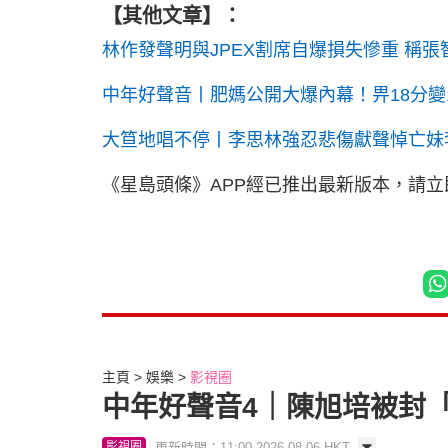
【其他文章】：
林作發聲明與JPEX割席自爆損失慘重 稱
中年好聲音丨肥媽公開大爆內幕！畀18分變
大笪地唱不停丨李思林強忍悲傷獻聲悼亡妹
《星島頭條》APP經已推出最新版本，請
主頁
娛樂
影視圈
中年好聲音4｜陳旭培被封
更新時間：11:00 2026-08-06 HKT
影視圈