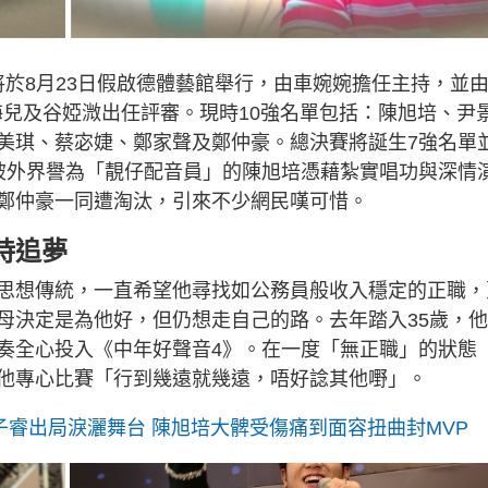
將於8月23日假啟德體藝館舉行，由車婉婉擔任主持，並
國豐、海兒及谷婭溦出任評審。現時10強名單包括：陳旭培、尹
美琪、蔡宓婕、鄭家聲及鄭仲豪。總決賽將誕生7強名單
被外界譽為「靚仔配音員」的陳旭培憑藉紮實唱功與深情
鄭仲豪一同遭淘汰，引來不少網民嘆可惜。
持追夢
思想傳統，一直希望他尋找如公務員般收入穩定的正職，
母決定是為他好，但仍想走自己的路。去年踏入35歲，
奏全心投入《中年好聲音4》。在一度「無正職」的狀態
他專心比賽「行到幾遠就幾遠，唔好諗其他嘢」。
子睿出局淚灑舞台 陳旭培大髀受傷痛到面容扭曲封MVP