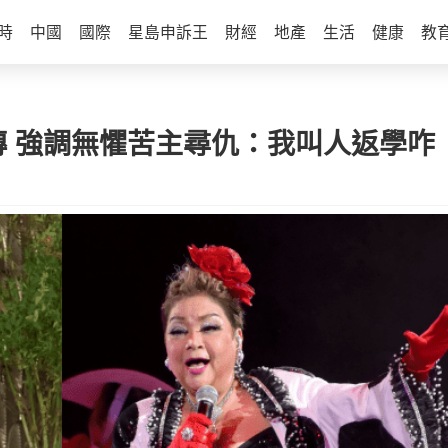
時
中國
國際
星島申訴王
財經
地產
生活
健康
教
傳 強調無懼苦主尋仇：我叫人返學咋