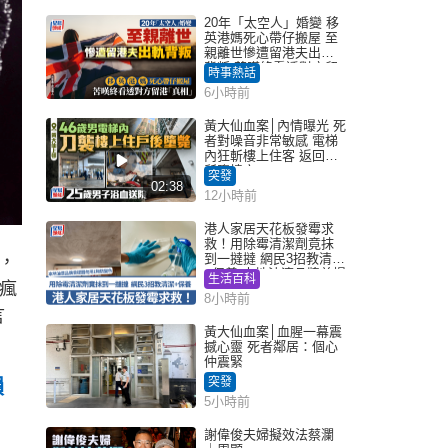
20年「太空人」婚變 移
英港媽死心帶仔搬屋 至
親離世慘遭留港夫出軌
背叛 苦嘆終看透對方留
時事熱話
港「真相」｜Juicy叮
6小時前
黃大仙血案│內情曝光 死
者對噪音非常敏感 電梯
內狂斬樓上住客 返回住
所墮樓亡
突發
02:38
12小時前
港人家居天花板發霉求
救！用除霉清潔劑竟抹
到一撻撻 網民3招教清潔
，
+保養 本地油漆品牌曾提
生活百科
瘋
醒勿用1物防變色
8小時前
言
黃大仙血案│血腥一幕震
撼心靈 死者鄰居：個心
仲震緊
突發
損
5小時前
謝偉俊夫婦擬效法蔡瀾