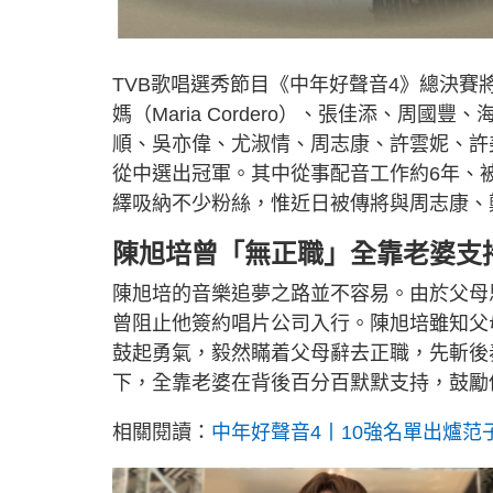
TVB歌唱選秀節目《中年好聲音4》總決賽
媽（Maria Cordero）、張佳添、周
順、吳亦偉、尤淑情、周志康、許雲妮、許
從中選出冠軍。其中從事配音工作約6年、
繹吸納不少粉絲，惟近日被傳將與周志康、
陳旭培曾「無正職」全靠老婆支
陳旭培的音樂追夢之路並不容易。由於父母
曾阻止他簽約唱片公司入行。陳旭培雖知父
鼓起勇氣，毅然瞞着父母辭去正職，先斬後
下，全靠老婆在背後百分百默默支持，鼓勵
相關閱讀：
中年好聲音4丨10強名單出爐范