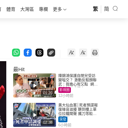
繁
简
育
體育
大灣區
專欄
更多
最Hit
陳錦鴻保護自閉兒受訪
變嗌交？ 激動反駁顏聯
武：我擔心咁又點 網民
批主持咄咄逼人
影視圈
01:20
12小時前
黃大仙血案│死者預謀報
復噪音滋擾 聽到樓上單
位拉鐵閘聲 攜刀等𨋢伏
擊傷者
突發
02:38
6小時前