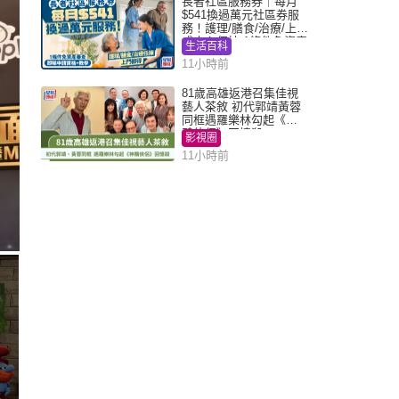
長者社區服務券｜每月
$541換過萬元社區券服
務！護理/膳食/治療/上門
或中心任揀 1條件免資產
生活百科
審查（附申請資格及教
11小時前
學）
81歲高雄返港召集佳視
藝人茶敘 初代郭靖黃蓉
同框遇羅樂林勾起《神
鵰俠侶》回憶殺
影視圈
11小時前