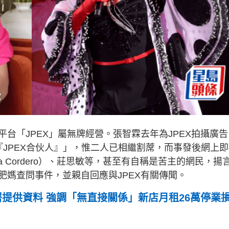
台「JPEX」屬無牌經營。張智霖去年為JPEX拍攝廣告
JPEX合伙人』」，惟二人已相繼割蓆，而事發後網上即
a Cordero）、莊思敏等，甚至有自稱是苦主的網民，揚
肥媽查問事件，並親自回應與JPEX有關傳聞。
署提供資料 強調「無直接關係」新店月租26萬停業