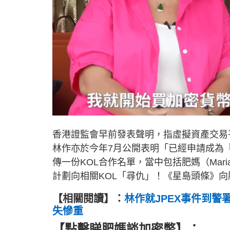
香港證監會早前發表聲明，指虛擬資產交易平
林作亦於今年7月公開表明「已經申請成為『
傳一份KOL合作名單，當中包括肥媽（Mari
計劃向相關KOL「尋仇」！《星島頭條》向
【相關閱讀】：
林作就JPEX事件到警
失慘重
【點擊睇肥媽談加密幣】：