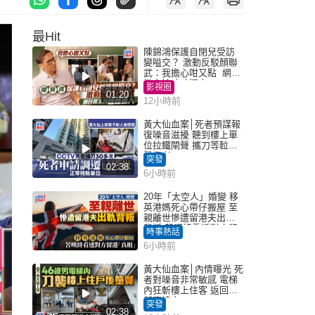
最Hit
陳錦鴻保護自閉兒受訪
變嗌交？ 激動反駁顏聯
武：我擔心咁又點 網民
批主持咄咄逼人
影視圈
01:20
12小時前
黃大仙血案│死者預謀報
復噪音滋擾 聽到樓上單
位拉鐵閘聲 攜刀等𨋢伏
擊傷者
突發
02:38
6小時前
20年「太空人」婚變 移
英港媽死心帶仔搬屋 至
親離世慘遭留港夫出軌
背叛 苦嘆終看透對方留
時事熱話
港「真相」｜Juicy叮
6小時前
黃大仙血案│內情曝光 死
者對噪音非常敏感 電梯
內狂斬樓上住客 返回住
所墮樓亡
突發
02:38