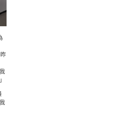
為
，昨
我
」
損
我