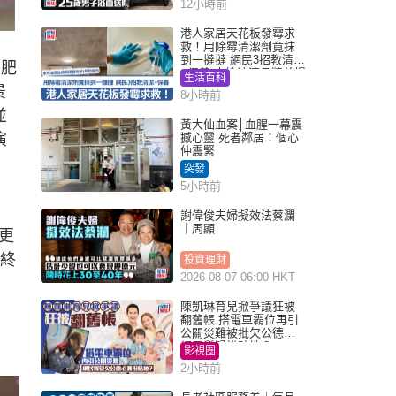
12小時前
港人家居天花板發霉求
救！用除霉清潔劑竟抹
到一撻撻 網民3招教清潔
由肥
+保養 本地油漆品牌曾提
生活百科
醒勿用1物防變色
景
8小時前
並
黃大仙血案│血腥一幕震
演
撼心靈 死者鄰居：個心
仲震緊
突發
5小時前
謝偉俊夫婦擬效法蔡瀾
｜周顯
更
他終
投資理財
2026-08-07 06:00 HKT
陳凱琳育兒掀爭議狂被
翻舊帳 搭電車霸位再引
公關災難被批欠公德心
網民質疑扮貼地？
影視圈
2小時前