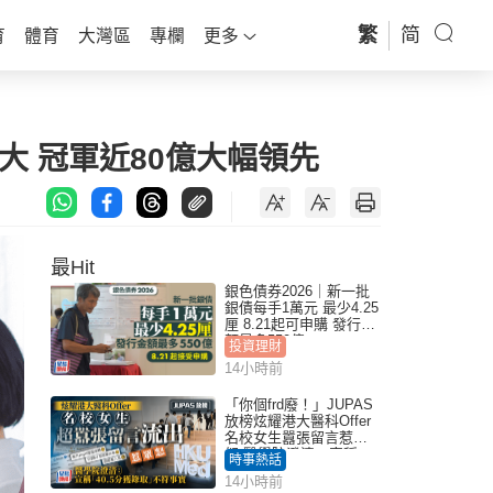
繁
简
育
體育
大灣區
專欄
更多
大 冠軍近80億大幅領先
最Hit
銀色債券2026｜新一批
銀債每手1萬元 最少4.25
厘 8.21起可申購 發行金
額最多550億
投資理財
14小時前
「你個frd廢！」JUPAS
放榜炫耀港大醫科Offer
名校女生囂張留言惹眾
怒 醫學院澄清：宣稱
時事熱話
「40.5分獲錄取」不符事
14小時前
實｜Juicy叮