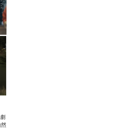
。劇
柏然