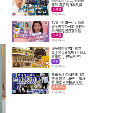
德停工陪老父走過最後
歲月 澄清經濟沒有困
難：傳聞有誇張成份
影視圈
02:44
13小時前
TVB「新聞一姐」陳嘉
欣罕失控極可愛 畀林超
英叫姐姐現魔性笑聲 自
嘲是姨姨獲網民激讚
影視圈
10小時前
檀島咖啡餅店回歸港
島！預告新店8月下旬太
古重開 年初結束80年歷
史灣仔總店
飲食
15小時前
外籍專才據報陸續回流
香港 鍾情低稅率不惜減
薪 帶動寫字樓豪宅及學
位競爭「香港已重現生
商業創科
機」
17小時前