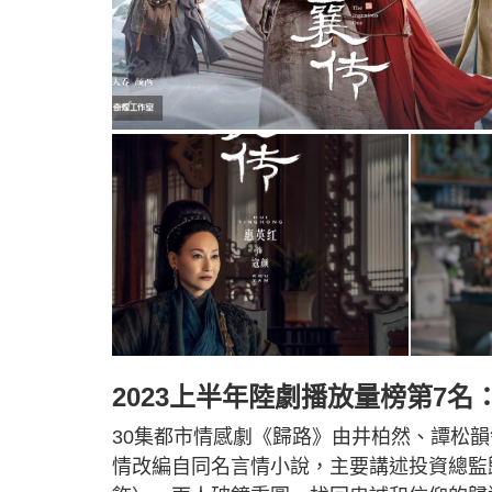
2023上半年陸劇播放量榜第7名
30集都市情感劇《歸路》由井柏然、譚松韻
情改編自同名言情小說，主要講述投資總監