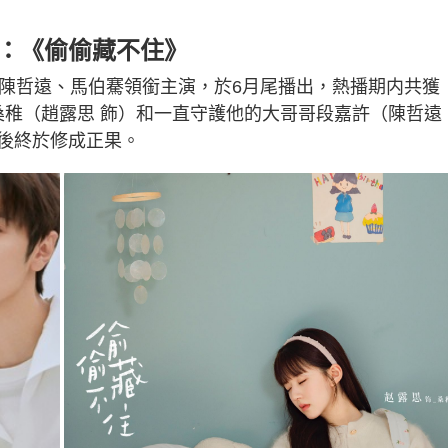
名：《偷偷藏不住》
、陳哲遠、馬伯騫領銜主演，於6月尾播出，熱播期内共獲
女桑稚（趙露思 飾）和一直守護他的大哥哥段嘉許（陳哲遠
後終於修成正果。