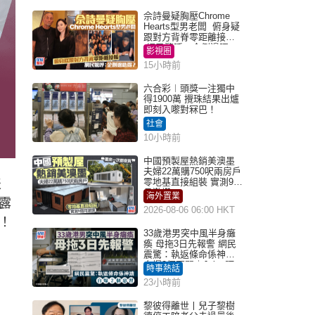
佘詩曼疑胸壓Chrome
Hearts型男老闆 俯身疑
跟對方背脊零距離接觸
網民驚呼：企側邊唔
影視圈
得？
15小時前
六合彩︱頭獎一注獨中
得1900萬 攪珠結果出爐
即刻入嚟對冧巴！
社會
10小時前
中國預製屋熱銷美澳墨
夫婦22萬購750呎兩房戶
零地基直接組裝 實測9個
表
月激讚
海外置業
露
2026-08-06 06:00 HKT
！
33歲港男突中風半身癱
瘓 母拖3日先報警 網民
震驚：執返條命係神蹟
自爆2個惡習｜Juicy叮
時事熱話
23小時前
黎彼得離世丨兒子黎樹