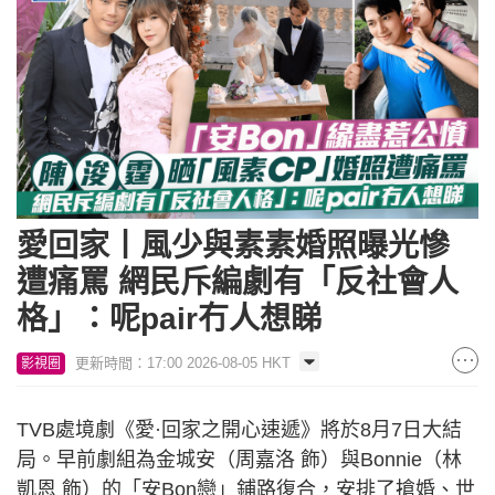
愛回家丨風少與素素婚照曝光慘
遭痛罵 網民斥編劇有「反社會人
格」：呢pair冇人想睇
更新時間：17:00 2026-08-05 HKT
影視圈
TVB處境劇《愛·回家之開心速遞》將於8月7日大結
局。早前劇組為金城安（周嘉洛 飾）與Bonnie（林
凱恩 飾）的「安Bon戀」鋪路復合，安排了搶婚、世