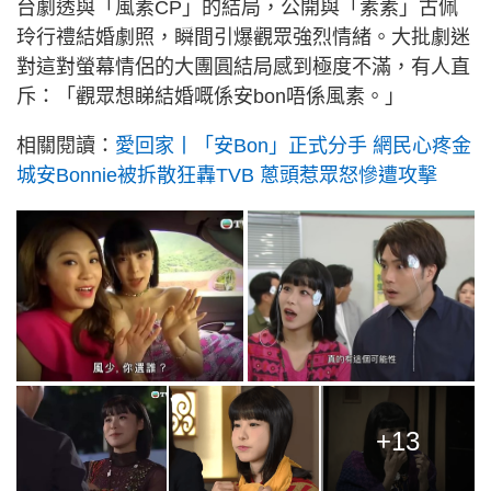
台劇透與「風素CP」的結局，公開與「素素」古佩
玲行禮結婚劇照，瞬間引爆觀眾強烈情緒。大批劇迷
對這對螢幕情侶的大團圓結局感到極度不滿，有人直
斥：「觀眾想睇結婚嘅係安bon唔係風素。」
相關閱讀：
愛回家丨「安Bon」正式分手 網民心疼金
城安Bonnie被拆散狂轟TVB 蔥頭惹眾怒慘遭攻擊
+13