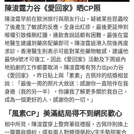
陳浚霆力谷《愛回家》晒CP照
陳浚霆早前在歐洲旅行與朋友行山，疑被某些昆蟲咬
了後產生了敏感的反應，全身出紅疹，最後更延伸到
喉嚨引致條脷紅腫，連飲食說話都有困難，最後在當
地醫生建議到藥房配藥即可。陳浚霆返港入院後再度
求診，香港醫生則表示可能對某些藥物敏感，建議他
最快9號才可復工，因此《愛回家》活動及下周返內
地拍劇的工作都要取消。陳浚霆唯有努力出po力谷
《愛回家》，昨日貼上與「素素」古佩玲的結婚相並
說：「最後一周的照片大放送：感謝你一直陪伴在我
身邊（我的另一半），你讓我了解更多關於我自己，
成為一個更好的人，感謝你的一切。」
「風素CP」美滿結局得不到網民歡心
相中所見，陳浚霆穿上整齊筆挺禮服，古佩玲則換上
一襲露肩婚紗，還有兩人對鏡頭舉起V字手勢甜蜜合