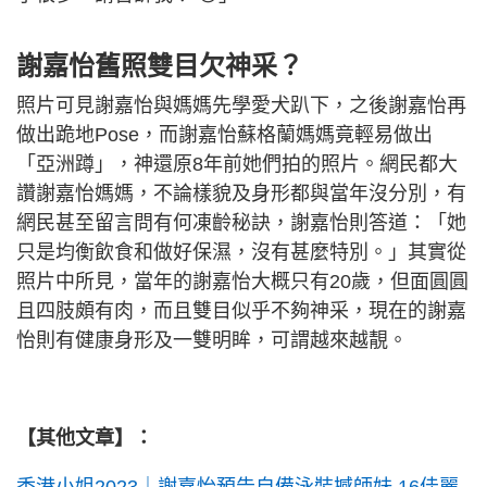
謝嘉怡舊照雙目欠神采？
照片可見謝嘉怡與媽媽先學愛犬趴下，之後謝嘉怡再
做出跪地Pose，而謝嘉怡蘇格蘭媽媽竟輕易做出
「亞洲蹲」，神還原8年前她們拍的照片。網民都大
讚謝嘉怡媽媽，不論樣貌及身形都與當年沒分別，有
網民甚至留言問有何凍齡秘訣，謝嘉怡則答道：「她
只是均衡飲食和做好保濕，沒有甚麼特別。」其實從
照片中所見，當年的謝嘉怡大概只有20歲，但面圓圓
且四肢頗有肉，而且雙目似乎不夠神采，現在的謝嘉
怡則有健康身形及一雙明眸，可謂越來越靚。
【其他文章】：