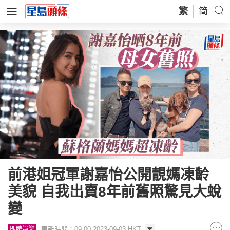
繁
简
前港姐冠軍謝嘉怡公開靚媽凍齡
美貌 自我出賣8年前舊照驚見大蛻
變
更新時間：09:00 2023-09-03 HKT
即時娛樂