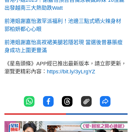
香港小姐2023｜謝嘉怡預告自備泳裝撼師妹 16佳麗
出發越南三大熱勁跌Watt
前港姐謝嘉怡激罕派福利！池邊三點式晒火辣身材
郭柏妍都心心眼
前港姐謝嘉怡高衩裙美腿若隱若現 當選後曾暴脹瘦
身成功上圍更豐滿
《星島頭條》APP經已推出最新版本，請立即更新，
瀏覽更精彩內容：
https://bit.ly/3yLrgYZ