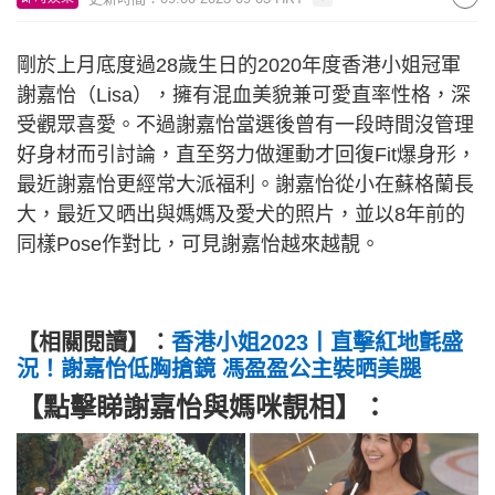
剛於上月底度過28歲生日的2020年度香港小姐冠軍
謝嘉怡（Lisa），擁有混血美貌兼可愛直率性格，深
受觀眾喜愛。不過謝嘉怡當選後曾有一段時間沒管理
好身材而引討論，直至努力做運動才回復Fit爆身形，
最近謝嘉怡更經常大派福利。謝嘉怡從小在蘇格蘭長
大，最近又晒出與媽媽及愛犬的照片，並以8年前的
同樣Pose作對比，可見謝嘉怡越來越靚。
【相關閱讀】：
香港小姐2023丨直擊紅地氈盛
況！謝嘉怡低胸搶鏡 馮盈盈公主裝晒美腿
【點擊睇謝嘉怡與媽咪靚相】：