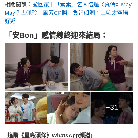
相關閱讀：
愛回家｜「素素」乞人憎過《真情》May
May？古佩玲「風素CP照」負評如潮：上咗太空唔
好返
「安Bon」感情線終迎來結局：
+31
↓追蹤《星島頭條》WhatsApp頻道↓