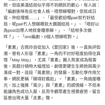
照，但這美滿結局似乎得不到網民的歡心，有人說：
「編劇係咪有反社會人格，唔想睇嗰對，佢就成日
寫，仲結埋婚……」、「最受歡迎嗰pair就冇好結
局，呢pair冇人想睇嘅就大團圓結局。」、「唔好以
為post出嚟人哋就會鍾意睇。」、「結咁多次做
咩？」、「onx編劇。0個人想睇呢對。」
「素素」古佩玲自從加入《愛回家》後，一直負評如
潮，曾有人形容「素素」一角的不討好程度拍得住真
情「May May」，尤其「素素」搬入熊家成為租客
後，其戲分頓時大幅增加，劇情更硬生生將她與風少
湊成一對。這段「風素戀」的發展，互動化學作用欠
奉，網民更稱「睇得好尷尬」。「素素」一角過度曝
光，加上強推「風少」與「素素」的感情線，不但未
能讓角色成功入屋，反而令觀眾產生視覺疲勞，留言
區曾出現大量「走素」聲。