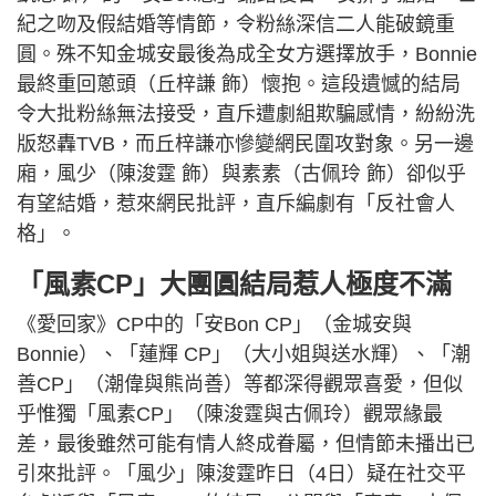
紀之吻及假結婚等情節，令粉絲深信二人能破鏡重
圓。殊不知金城安最後為成全女方選擇放手，Bonnie
最終重回蔥頭（丘梓謙 飾）懷抱。這段遺憾的結局
令大批粉絲無法接受，直斥遭劇組欺騙感情，紛紛洗
版怒轟TVB，而丘梓謙亦慘變網民圍攻對象。另一邊
廂，風少（陳浚霆 飾）與素素（古佩玲 飾）卻似乎
有望結婚，惹來網民批評，直斥編劇有「反社會人
格」。
「風素CP」大團圓結局惹人極度不滿
《愛回家》CP中的「安Bon CP」（金城安與
Bonnie）、「蓮輝 CP」（大小姐與送水輝）、「潮
善CP」（潮偉與熊尚善）等都深得觀眾喜愛，但似
乎惟獨「風素CP」（陳浚霆與古佩玲）觀眾緣最
差，最後雖然可能有情人終成眷屬，但情節未播出已
引來批評。「風少」陳浚霆昨日（4日）疑在社交平