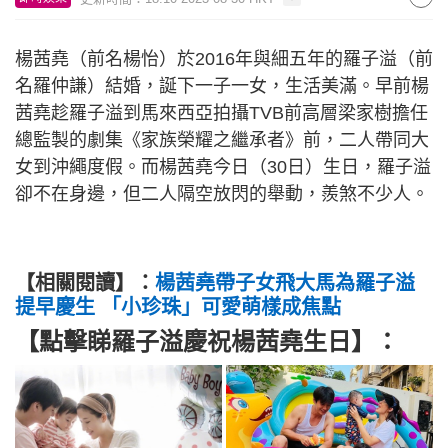
楊茜堯（前名楊怡）於2016年與細五年的羅子溢（前
名羅仲謙）結婚，誕下一子一女，生活美滿。早前楊
茜堯趁羅子溢到馬來西亞拍攝TVB前高層梁家樹擔任
總監製的劇集《家族榮耀之繼承者》前，二人帶同大
女到沖繩度假。而楊茜堯今日（30日）生日，羅子溢
卻不在身邊，但二人隔空放閃的舉動，羨煞不少人。
【相關閱讀】：
楊茜堯帶子女飛大馬為羅子溢
提早慶生 「小珍珠」可愛萌樣成焦點
【點擊睇羅子溢慶祝楊茜堯生日】：