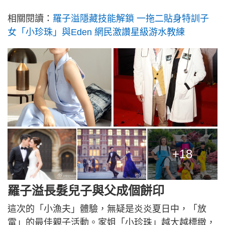
相關閱讀：
羅子溢隱藏技能解鎖 一拖二貼身特訓子
女「小珍珠」與Eden 網民激讚星級游水教練
+18
羅子溢長髮兒子與父成個餅印
這次的「小漁夫」體驗，無疑是炎炎夏日中，「放
電」的最佳親子活動。家姐「小珍珠」越大越標緻，