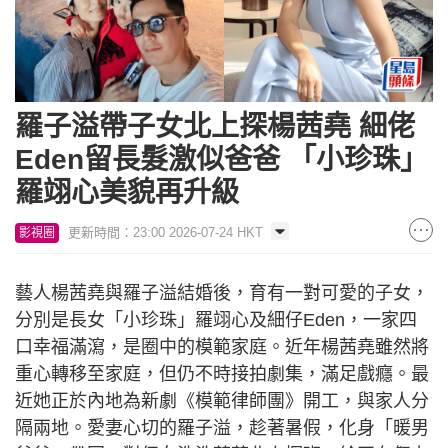
羅子溢帶子女北上探楊茜堯 細佬
Eden留長髮激似爸爸 「小珍珠」
羅翊心美貌再升級
更新時間：23:00 2026-07-24 HKT
影視圈
藝人楊茜堯與羅子溢結婚後，育有一對可愛的子女，
分別是長女「小珍珠」羅翊心及細仔Eden，一家四
口幸福滿瀉，是圈中的模範家庭。近年楊茜堯雖然將
重心轉移至家庭，但仍不時接拍劇集，滿足戲癮。最
近她正於內地為新劇《模範律師團》開工，與家人分
隔兩地。愛妻心切的羅子溢，趁著暑假，化身「暖男