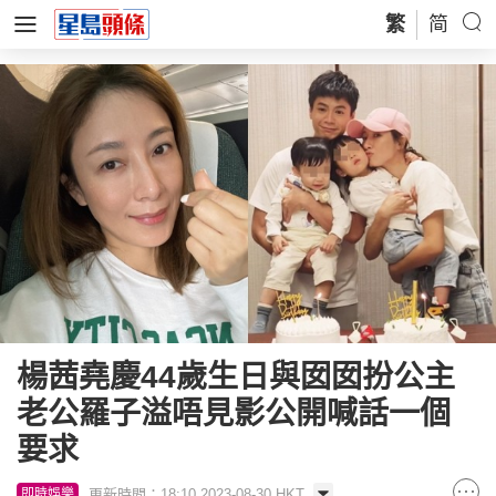
繁
简
楊茜堯慶44歲生日與囡囡扮公主
老公羅子溢唔見影公開喊話一個
要求
更新時間：18:10 2023-08-30 HKT
即時娛樂