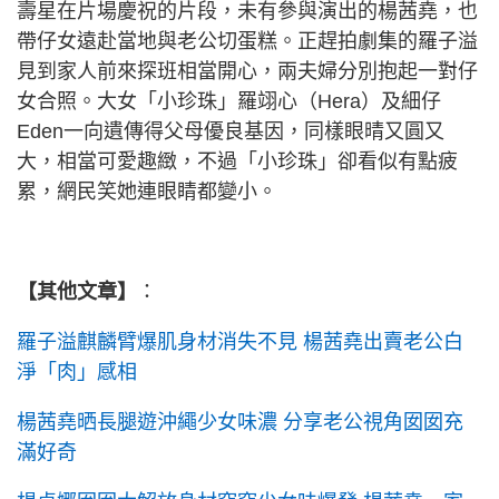
壽星在片場慶祝的片段，未有參與演出的楊茜堯，也
帶仔女遠赴當地與老公切蛋糕。正趕拍劇集的羅子溢
見到家人前來探班相當開心，兩夫婦分別抱起一對仔
女合照。大女「小珍珠」羅翊心（Hera）及細仔
Eden一向遺傳得父母優良基因，同樣眼晴又圓又
大，相當可愛趣緻，不過「小珍珠」卻看似有點疲
累，網民笑她連眼睛都變小。
【其他文章】
：
羅子溢麒麟臂爆肌身材消失不見 楊茜堯出賣老公白
淨「肉」感相
楊茜堯晒長腿遊沖繩少女味濃 分享老公視角囡囡充
滿好奇