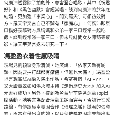
何廣沛透露除了拍劇外，亦會登台唱歌，其中《祝君
好》和《黑色幽默》會經常唱。談到何廣沛將於年底
結婚，更加強「事業心」。問到羅天宇可想彷效對
方。羅天宇笑言自己不嬲有「家庭心」，何廣沛即幫
口指好羨慕對方與媽媽和弟弟一家三口經常一起吃
飯。談到經常曬一家三口，但未見緋聞女友陳懿德蹤
影。羅天宇笑言返去研究一下。
馮盈盈衣着性感吸睛
現場見劉穎鏇身形清減，她笑說：「依家天熱有啲
熱，因為要拍打戲都有瘀傷，但無乜大傷。」馮盈盈
坦言想嘗試AI融入演出作品，希望有個「AI FYY」，
又大讚黃翠如和洪永城主持《走過歷史大地》加入AI
元素好成功。另外，提到馮盈盈早前穿著運動Top出
席活動，她笑言為配合活動主題而穿著，否認行性感
路線。有傳跟吳卓羲因合作《璀璨之城》撻著的張曦
雯，原本有份出席的她，以及何依婷亦因病未能出席