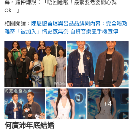
幕。羅仲謙說：「唔回應啦！最緊要老婆開心就
Ok！」
相關閱讀：
陳展鵬首爆與呂晶晶緋聞內幕：完全唔熟
離奇「被加入」情史感無奈 自資音樂靠手機宣傳
+4
何廣沛年底結婚