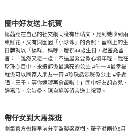
圈中好友送上祝賀
楊茜堯在自己的社交網同樣有出帖文，見到她收到兩
束鮮花，又有與囡囡「小珍珠」的合照，蛋糕上的生
日牌就以「楊咩」稱呼，慶祝44歲生日，楊茜堯留
言：「雖然又老一歲，不過最緊要係心境年輕，我在
珍珠心目中，永遠都係最漂亮的公主 #牛一 #最幸福
就係可以同家人朋友一齊 #珍珠話媽咪係公主 #多謝
晒。王子，等你返嚟再食飯啦！」圈中好友胡杏兒、
鍾嘉欣、佘詩曼、陳自瑤等留言送上祝賀。
帶仔女到大馬探班
劇集官方微博早前分享監製梁家樹、羅子溢兩位8月