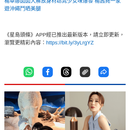
楊卓娜囡囡大解放身材窈窕少女味爆發 楊茜堯一家
遊沖繩鬥晒美腿
《星島頭條》APP經已推出最新版本，請立即更新，
瀏覽更精彩內容：
https://bit.ly/3yLrgYZ