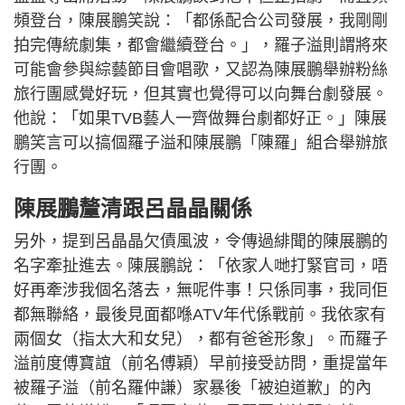
頻登台，陳展鵬笑說：「都係配合公司發展，我剛剛
拍完傳統劇集，都會繼續登台。」，羅子溢則謂將來
可能會參與綜藝節目會唱歌，又認為陳展鵬舉辦粉絲
旅行團感覺好玩，但其實也覺得可以向舞台劇發展。
他說：「如果TVB藝人一齊做舞台劇都好正。」陳展
鵬笑言可以搞個羅子溢和陳展鵬「陳羅」組合舉辦旅
行團。
陳展鵬釐清跟呂晶晶關係
另外，提到呂晶晶欠債風波，令傳過緋聞的陳展鵬的
名字牽扯進去。陳展鵬說：「依家人哋打緊官司，唔
好再牽涉我個名落去，無呢件事！只係同事，我同佢
都無聯絡，最後見面都喺ATV年代係戰前。我依家有
兩個女（指太大和女兒），都有爸爸形象」。而羅子
溢前度傅寶誼（前名傅穎）早前接受訪問，重提當年
被羅子溢（前名羅仲謙）家暴後「被迫道歉」的內