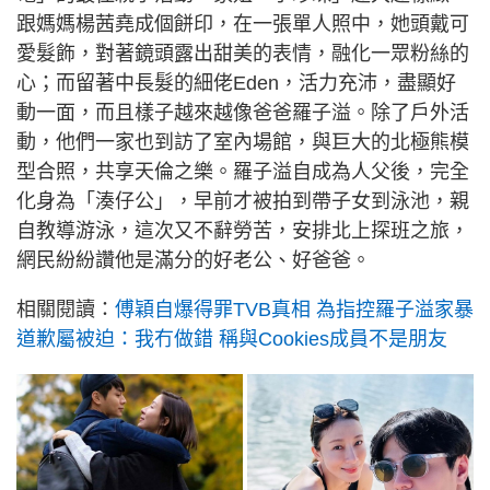
跟媽媽楊茜堯成個餅印，在一張單人照中，她頭戴可
愛髮飾，對著鏡頭露出甜美的表情，融化一眾粉絲的
心；而留著中長髮的細佬Eden，活力充沛，盡顯好
動一面，而且樣子越來越像爸爸羅子溢。除了戶外活
動，他們一家也到訪了室內場館，與巨大的北極熊模
型合照，共享天倫之樂。羅子溢自成為人父後，完全
化身為「湊仔公」，早前才被拍到帶子女到泳池，親
自教導游泳，這次又不辭勞苦，安排北上探班之旅，
網民紛紛讚他是滿分的好老公、好爸爸。
相關閱讀：
傅穎自爆得罪TVB真相 為指控羅子溢家暴
道歉屬被迫：我冇做錯 稱與Cookies成員不是朋友