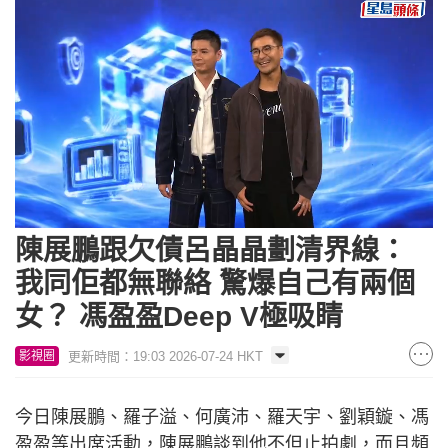
Loaded
:
Unmute
7.60%
陳展鵬跟欠債呂晶晶劃清界線：
我同佢都無聯絡 驚爆自己有兩個
女？ 馮盈盈Deep V極吸睛
更新時間：19:03 2026-07-24 HKT
影視圈
今日陳展鵬、羅子溢、何廣沛、羅天宇、劉穎鏇、馮
盈盈等出席活動，陳展鵬談到他不但止拍劇，而且頻