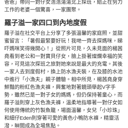
爸爸」帶同一對仔女浩浩蕩蕩北上探班，給正在努力
工作的老婆一個驚喜，一家團聚。
羅子溢一家四口到內地度假
羅子溢在社交平台上分享了多張溫馨的家庭照，並甜
蜜留言：「暑假最緊要好玩！我哋一齊去探媽咪，睇
吓媽咪笑得幾開心！」從照片可見，久未見面的楊茜
堯看到老公和一對寶貝仔女，臉上掛著燦爛幸福的笑
容，可見這次探班之旅對她來說是最大的充電。其後
一家人去到度假村，換上防水漁夫裝，在及膝的水池
中進行「小漁夫」親子體驗。相中所見，楊茜堯身穿
鮮豔的粉紅色漁夫褲，興奮地對著鏡頭舉起V字手
勢，雖然已是一對子女的媽媽，但仍保持著童心，而
羅子溢則穿上灰色漁夫褲，溫柔地指導著一對仔女如
何使用傳統的竹製魚籠，場面溫馨，女兒「小珍珠」
和細仔Eden則穿著可愛的黃色小鴨防水褲，精靈活
潑，瞬間成為全場焦點。