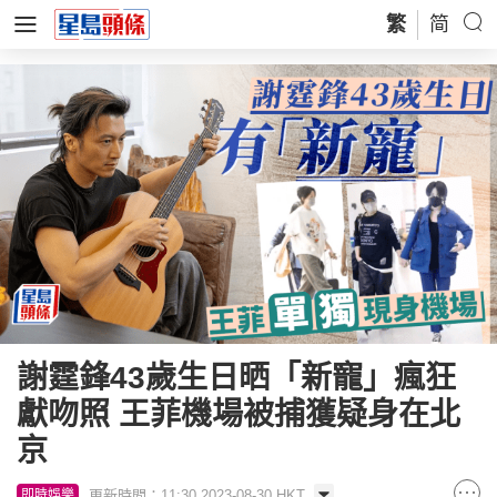
繁
简
謝霆鋒43歲生日晒「新寵」瘋狂
獻吻照 王菲機場被捕獲疑身在北
京
更新時間：11:30 2023-08-30 HKT
即時娛樂