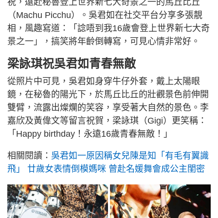
祝，遠赴秘魯登上世界新七大奇景之一的馬丘比丘
（Machu Picchu）。吳君如在社交平台分享多張靚
相，風趣寫道：「諗唔到我16歲會登上世界新七大奇
景之一」，搞笑將年齡倒轉寫，可見心情非常好。
梁詠琪祝吳君如青春無敵
從照片中可見，吳君如身穿牛仔外套，戴上太陽眼
鏡，在秘魯的陽光下，於馬丘比丘的壯觀景色前伸開
雙臂，流露出燦爛的笑容，享受著大自然的景色。李
嘉欣及黃偉文等留言祝賀，梁詠琪（Gigi）更笑稱：
「Happy birthday！永遠16歲青春無敵！」
相關閱讀：
吳君如一原因稱女兒陳是知「有毛有翼識
飛」 廿歲女表情倒模媽咪 曾赴名媛舞會成公主閨密