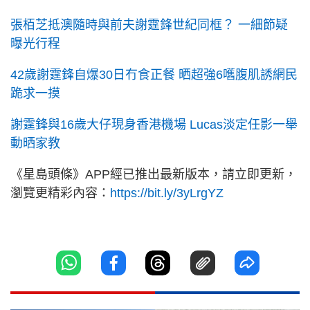
張栢芝抵澳隨時與前夫謝霆鋒世紀同框？ 一細節疑
曝光行程
42歲謝霆鋒自爆30日冇食正餐 晒超強6嚿腹肌誘網民
跪求一摸
謝霆鋒與16歲大仔現身香港機場 Lucas淡定任影一舉
動晒家教
《星島頭條》APP經已推出最新版本，請立即更新，
瀏覽更精彩內容：
https://bit.ly/3yLrgYZ