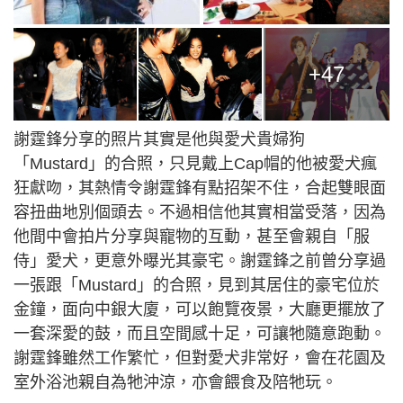
+47
謝霆鋒分享的照片其實是他與愛犬貴婦狗
「Mustard」的合照，只見戴上Cap帽的他被愛犬瘋
狂獻吻，其熱情令謝霆鋒有點招架不住，合起雙眼面
容扭曲地別個頭去。不過相信他其實相當受落，因為
他間中會拍片分享與寵物的互動，甚至會親自「服
侍」愛犬，更意外曝光其豪宅。謝霆鋒之前曾分享過
一張跟「Mustard」的合照，見到其居住的豪宅位於
金鐘，面向中銀大廈，可以飽覽夜景，大廳更擺放了
一套深愛的鼓，而且空間感十足，可讓牠隨意跑動。
謝霆鋒雖然工作繁忙，但對愛犬非常好，會在花園及
室外浴池親自為牠沖涼，亦會餵食及陪牠玩。