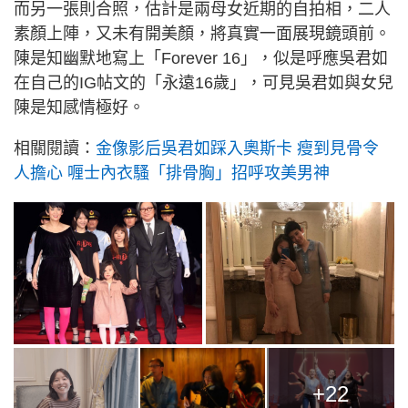
而另一張則合照，估計是兩母女近期的自拍相，二人
素顏上陣，又未有開美顏，將真實一面展現鏡頭前。
陳是知幽默地寫上「Forever 16」，似是呼應吳君如
在自己的IG帖文的「永遠16歲」，可見吳君如與女兒
陳是知感情極好。
相關閱讀：
金像影后吳君如踩入奧斯卡 瘦到見骨令
人擔心 喱士內衣騷「排骨胸」招呼攻美男神
+22