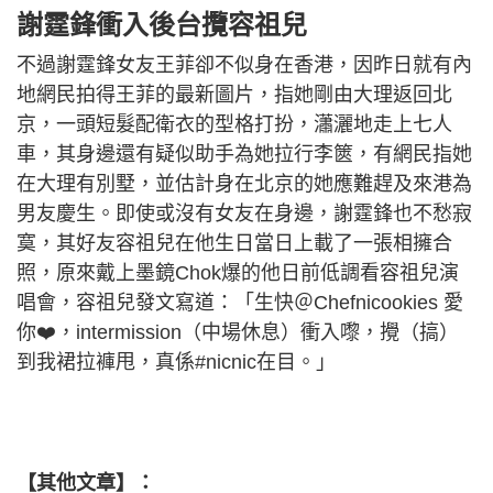
謝霆鋒衝入後台攬容祖兒
不過謝霆鋒女友王菲卻不似身在香港，因昨日就有內
地網民拍得王菲的最新圖片，指她剛由大理返回北
京，一頭短髮配衛衣的型格打扮，瀟灑地走上七人
車，其身邊還有疑似助手為她拉行李篋，有網民指她
在大理有別墅，並估計身在北京的她應難趕及來港為
男友慶生。即使或沒有女友在身邊，謝霆鋒也不愁寂
寞，其好友容祖兒在他生日當日上載了一張相擁合
照，原來戴上墨鏡Chok爆的他日前低調看容祖兒演
唱會，容祖兒發文寫道：「生快＠Chefnicookies 愛
你❤️，intermission（中場休息）衝入嚟，攪（搞）
到我裙拉褲甩，真係#nicnic在目。」
【其他文章】：