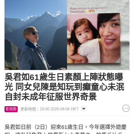
吳君如61歲生日素顏上陣狀態曝
光 同女兒陳是知玩到癲童心未泯
自封未成年征服世界奇景
更新時間：19:00 2026-08-06 HKT
影視圈
吳君如日前（2日）迎來61歲生日，今年選擇外遊慶