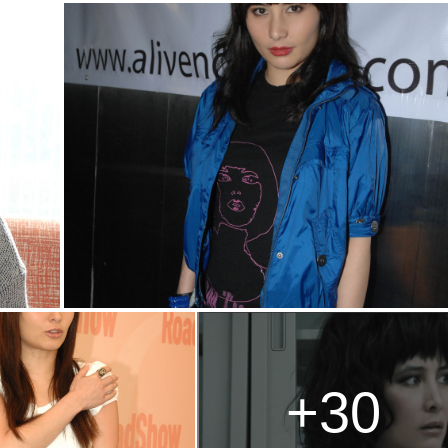
g
T
i
m
e
+30