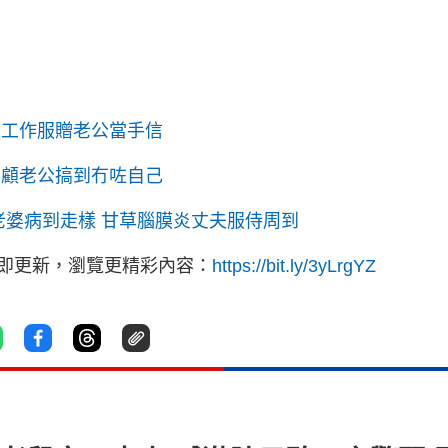
人工作服贈老公當手信
照顧老公搞到冇咗自己
老婆病到走樣 甘草腦膜炎丈夫服侍周到
立即更新，瀏覽更精彩內容：
https://bit.ly/3yLrgYZ