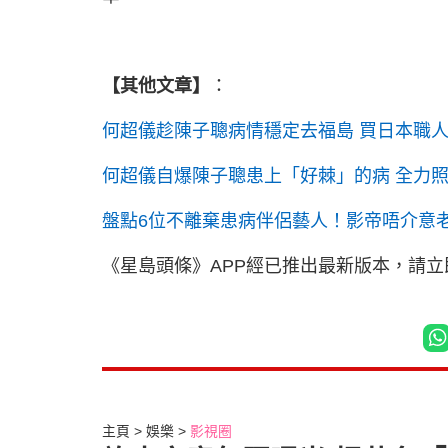
【其他文章】
：
何超儀趁陳子聰病情穩定去福島 買日本職
何超儀自爆陳子聰患上「好棘」的病 全力
盤點6位不離棄患病伴侶藝人！影帝唔介意
《星島頭條》APP經已推出最新版本，請
主頁
娛樂
影視圈