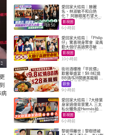
愛回家大結局｜滕麗
名、林淑敏不和白熱
化？ 阿滕眼尾冇望大小
姐一眼 商場直播零互動
影視圈
18:50
6小時前
愛回家大結局｜「Philip
仔」驚喜現身聚會 梁禹
勤大個仔高過樊亦敏 超
乖黐實林淑敏許家傑
影視圈
10小時前
F
u
街坊酒樓推「平民價」
l
歎奢華盛宴！$9.8紅燒
l
更
s
BB鴿/$28開邊蒸龍蝦 3
c
大晚餐超值優惠
r
飲食
到
e
e
9小時前
n
怖病
愛回家大結局｜7大綠葉
身家過億背景驚人 三太
私伙鱷魚皮Hermès拍劇
蘇姐原來是半山樓后
影視圈
6小時前
黎彼得離世丨黎樹德被