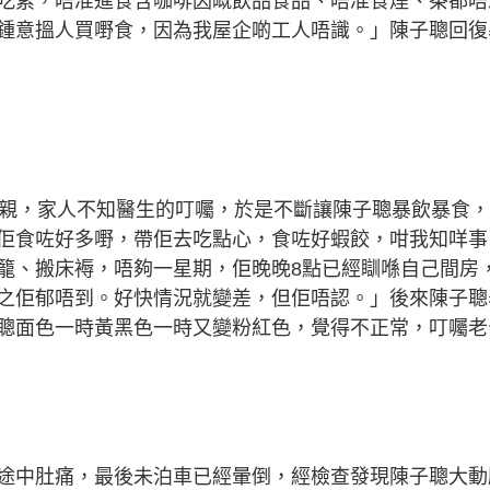
吃素，唔准進食含咖啡因嘅飲品食品、唔准食煙、茶都唔
鍾意搵人買嘢食，因為我屋企啲工人唔識。」陳子聰回復
探親，家人不知醫生的叮囑，於是不斷讓陳子聰暴飲暴食，
佢食咗好多嘢，帶佢去吃點心，食咗好蝦餃，咁我知咩事
籠、搬床褥，唔夠一星期，佢晚晚8點已經瞓喺自己間房
之佢郁唔到。好快情況就變差，但佢唔認。」後來陳子聰
聰面色一時黃黑色一時又變粉紅色，覺得不正常，叮囑老
途中肚痛，最後未泊車已經暈倒，經檢查發現陳子聰大動