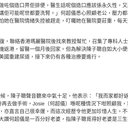
做咗個造口畀佢排便，醫生話呢個造口應該係永久性，又
講佢可能呢世都要洗腎。」何超儀悉心照顧老公，壓力都
怕她在醫院情緒失控被趕走，叮囑她在醫院要莊重，每天
康復，聯絡香港瑪麗醫院後找來教授幫忙，召集了專科人
機返港，留醫一個月後回家。但為解決陳子聰自如大小便
美國重建尿道，接下來仍有各種治療要進行。
問候，陳子聰聲音聽來中氣十足，他表示：「我而家都好
再去做手術，Josie（何超儀）喺呢種情況下咁照顧我，
，亦直言自己很幸運，而這次經歷令他更加珍惜人生。不
大讚何超儀是一百分好老婆，指陳子聰覓得好老婆是三生