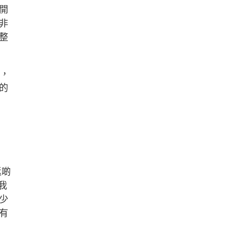
開
非
整
士，
的
返啲
我
少
有