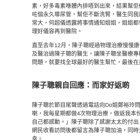
素，好多毒素喺體內排唔到出來，結果幫佢
咗個永久導尿管，幫佢不斷洗腎，醫生同我
常大，何超儀透露將事情通知姐姐，姐姐都
理好儀容再到醫院。
直至去年12月，陳子聰經過物理治療慢慢
及醫治過陳子聰的醫生，讓陳子聰坐醫療專
問題，就要找全球最好的醫生幫忙，最後在
陳子聰親自回應：而家好返啲
陳子聰於節目尾聲透過電話向Do姐鄭裕玲
喇，我每星期都做4次物理治療，做返我本份
自己都感動。」陳子聰除了感謝太太的付出
網民收看訪問後都留言為陳子聰加油，同時
幸。