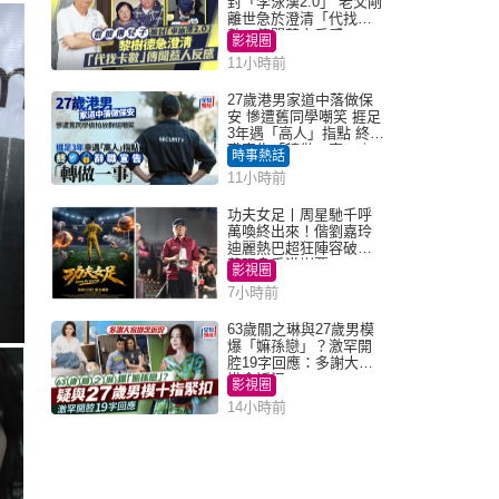
封「李泳漢2.0」 老父剛
離世急於澄清「代找卡
數」傳聞惹人反感
影視圈
11小時前
27歲港男家道中落做保
安 慘遭舊同學嘲笑 捱足
3年遇「高人」指點 終辭
職宣告「轉做一事」｜
時事熱話
Juicy叮
11小時前
功夫女足丨周星馳千呼
萬喚終出來！偕劉嘉玲
迪麗熱巴超狂陣容破天
荒現身香港謝票
影視圈
7小時前
63歲關之琳與27歲男模
爆「嫲孫戀」？激罕開
腔19字回應：多謝大家
掛念近況
影視圈
14小時前