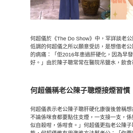
何超儀於《The Do Show》中，罕詳
低調的何超儀之所以願意受訪，是想借老公
的病痛：「佢2016年患過肝硬化，因為
好。」由於陳子聰常常在醫院吊鹽水，飲食
何超儀稱老公陳子聰煙接煙習慣
何超儀表示老公陳子聰肝硬化康復後曾稱想
不論係咪食都要點住支煙，一支接一支，係
似自殺咁，係咁食。」何超儀更指老公陳子