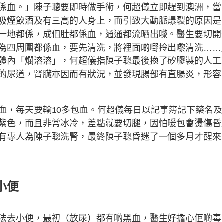
係血。」陳子聰要即時做手術，何超儀立即趕到澳洲，當
吸煙飲酒及有三高的人身上，而引致大動脈爆裂的原因是
一地都係，成個肚都係血，通通都流晒出嚟。醫生要切開
為四周圍都係血，要先清洗，將裡面啲嘢拎出嚟清洗……
體內「爛溶溶」，何超儀指陳子聰最後換了矽膠製的人工
的尿道，腎臟亦因而有狀況，並發現腸部有直腸炎，形容
血，每天要輸10多包血。何超儀每日以記事簿記下藥名
紫色，而且非常冰冷，差點就要切腿，因怕暖包會燙傷昏
有專人為陳子聰洗腎，最終陳子聰昏迷了一個多月才醒來
小便
法去小便，最初（放尿）都有啲黑血，醫生好擔心佢啲毒