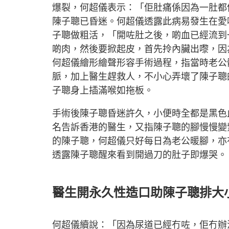
爆裂，何超儀表示：「佢肚痛係因為一肚都
陳子聰已昏迷。何超儀透露此病易發生在愛
子聰做粗活，「開咗肚之後，啲血已經流到
啲肉，然後要掀起皮，首先拎內臟出嚟，因
何超儀繪形繪聲形容手術過程，指當時老公
脈，加上醫生趕救人，不小心弄壞了陳子聰
子聰身上插滿喉如拖板。
手術後陳子聰昏迷許久，小便時全都是黑色
名告訴香港的醫生，又指陳子聰的腳慢慢變
的陳子聰，何超儀只好每日為老公暖腳，亦
透露陳子聰醒來看到開過刀的肚子即爆哭。
醫生開永久性造口助陳子聰排大
何超儀續說：「因為尿道已經冇咗，佢冇辦