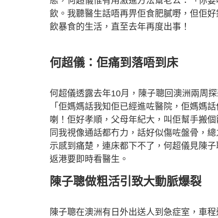
態，何超儀惟有用激進方法幫老公：「你要
飲。我聽醫生話唔再畀佢食肥膩嘢，但佢好
飲暴食的生活，直至去年再度出事！
何超儀：佢痛到落唔到床
何超儀透露去年10月，陳子聰回澳洲兩周
「佢媽媽話我知佢已經進咗醫院，佢媽媽話
喇！佢好孝順，父母年紀大，叫佢幫手搬個
同我視像通話都冇力，話好似傷咗盤骨，總
示感到痛楚，連床都下不了，何超儀見陳子
返港要即時看醫生。
陳子聰做粗活引致大動脈爆裂
陳子聰在澳洲有日外出送人到急症室，車程