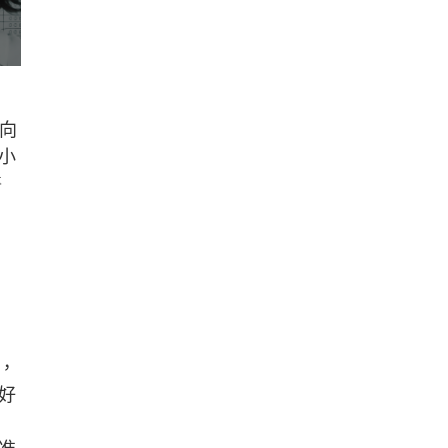
一向
小
醫
，
好