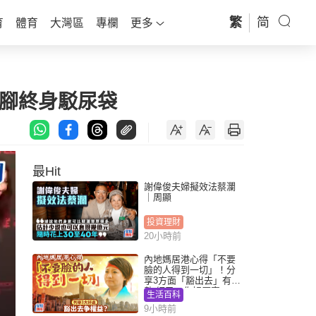
繁
简
育
體育
大灣區
專欄
更多
切腳終身駁尿袋
最Hit
謝偉俊夫婦擬效法蔡瀾
｜周顯
投資理財
20小時前
內地媽居港心得「不要
臉的人得到一切」！分
享3方面「豁出去」有著
數 網民：你好厲害
生活百科
9小時前