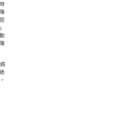
時
陳
佢
」
動
陳
及病
迷
，