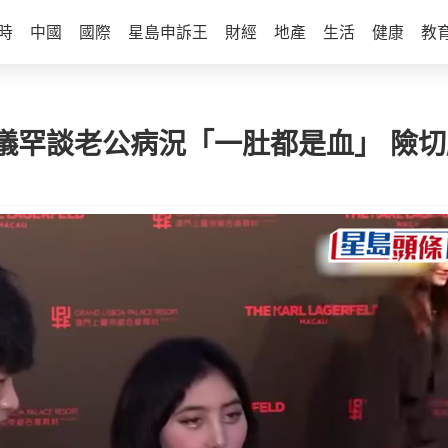
時
中國
國際
星島申訴王
財經
地產
生活
健康
教
儀罕談老公病況「一肚都是血」 險