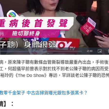
R
-
2:33
P
i
c
e
t
病，原來陳子聰有數條血管撕裂導致嚴重內出血，手術後
u
r
m
e
工，何超儀早前曾表示對於找不到老公陳子聰的病因而受
-
i
a
n
玲的《The Do Show》專訪，罕詳談老公陳子聰的恐
-
P
i
i
c
t
n
u
r
教零千金架子 中古店掃貨曝光銀包多張黑卡？
e
i
情
】：
n