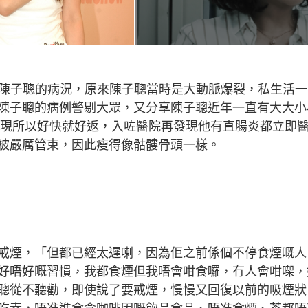
談老公陳子聰的病況，原來陳子聰當時是大動脈爆裂，私生活
陳子聰的病例警剔大眾，又分享陳子聰近年一直有大大小
早發現所以好快就好返，入咗醫院再發現他有直腸炎都立即
被嚴厲管束，因此瘦得像骷髏骨頭一樣。
戒煙，「但都已經太遲喇，因為佢之前係個不停食煙嘅人
好唔好嘅習慣，我都食煙但我唔會咁食囉，冇人會咁㗎，
聰從不聽勸，即使說了要戒煙，慢慢又回復以前的吸煙狀