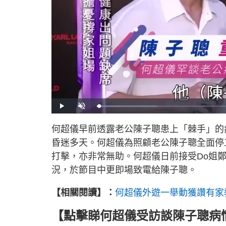
L
P
U
o
l
n
a
a
m
d
y
u
何超儀早前透露老公陳子聰患上「棘手」的
e
t
d
e
:
昏迷多天。何超儀為照顧老公陳子聰全面停
2
0
.
打擊，亦非常無助。何超儀日前接受Do姐鄭裕
0
5
況，於節目中更即場致電給陳子聰。
%
【相關閱讀】：
何超儀外遊一舉動獲讚有家
【點擊睇
何超儀受訪談陳子聰病