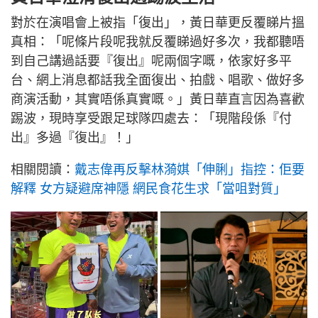
對於在演唱會上被指「復出」，黃日華更反覆睇片搵
真相：「呢條片段呢我就反覆睇過好多次，我都聽唔
到自己講過話要『復出』呢兩個字嘅，依家好多平
台、網上消息都話我全面復出、拍戲、唱歌、做好多
商演活動，其實唔係真實嘅。」黃日華直言因為喜歡
踢波，現時享受跟足球隊四處去：「現階段係『付
出』多過『復出』！」
相關閱讀：
戴志偉再反擊林漪娸「伸脷」指控：佢要
解釋 女方疑避席神隱 網民食花生求「當咀對質」