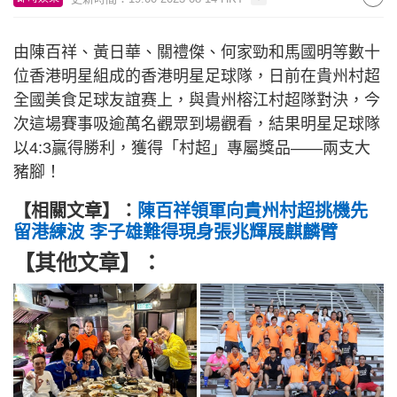
由陳百祥、黃日華、關禮傑、何家勁和馬國明等數十
位香港明星組成的香港明星足球隊，日前在貴州村超
全國美食足球友誼赛上，與貴州榕江村超隊對決，今
次這場賽事吸逾萬名觀眾到場觀看，結果明星足球隊
以4:3贏得勝利，獲得「村超」專屬獎品——兩支大
豬腳！
【相關文章】：
陳百祥領軍向貴州村超挑機先
留港練波 李子雄難得現身張兆輝展麒麟臂
【其他文章】：