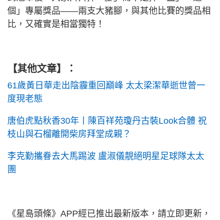
個」專屬獎品——兩支大豬腳，與其他比賽的獎品相
比，又確實是相當獨特！
【其他文章】：
61歲黃日華走出陰霾重回巔峰 太太梁潔華逝世曾一
度現老態
唐伯虎點秋香30年丨陳百祥苑瓊丹古裝Look合體 祝
枝山與石榴離開柴房拜堂成親？
李克勤攜眷去大馬踢波 盧淑儀靚絕明星足球隊太太
團
《星島頭條》APP經已推出最新版本，請立即更新，