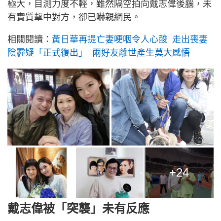
極大，目測力度不輕，雖然隔空拍向戴志偉後腦，未
有實質擊中對方，卻已嚇親網民。
相關閱讀：
黃日華再提亡妻哽咽令人心酸 走出喪妻
陰霾疑「正式復出」 兩好友離世產生莫大感悟
+24
戴志偉被「突襲」未有反應