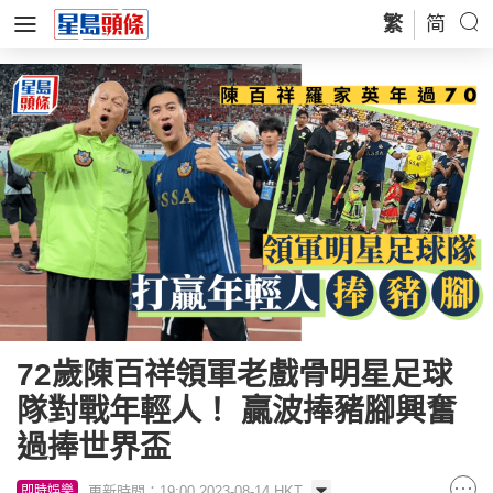
繁
简
72歲陳百祥領軍老戲骨明星足球
隊對戰年輕人！ 贏波捧豬腳興奮
過捧世界盃
更新時間：19:00 2023-08-14 HKT
即時娛樂