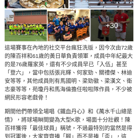
+30
這場賽事在內地的社交平台瘋狂洗版，因今次由72歲
的陳百祥和61歲的黃日華負責領軍，成員中年紀最大
的是76歲羅家英，還有不少成員早已「入伍」甚至
「登六」，當中包括張兆輝、何家勁、關禮傑、林迪
安等等，其他成員則有馬國明、梁勁徽、梁漢文、衛
志豪等等，苑瓊丹和馬海倫擔任啦啦隊作員，不少被
網民形容老戲骨！
期間他們帶領全場唱《鐵血丹心》和《萬水千山總是
情》，將球場瞬間變為大型K歌，場面十分壯觀！陳
百祥獲得「最佳球員」稱號，不過最特別的當然是得
到冠軍後，大家齊齊捧「腳」而不是捧「盃」，這