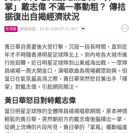
掌」戴志偉 不滿一事動粗？ 傳拮
据復出自揭經濟狀況
更新時間：19:30 2026-07-27 HKT
影視圈
黃日華自喪妻後大受打擊，沉寂一段長時間，直到近
年才不時隨香港明星足球隊北上，到內地各大城市進
行巡迴賽。近日明星足球隊到山東威海出戰，一眾隊
員繞場一周大開金口，演唱歌曲為現場觀眾助興。但
當日在氣氛最高漲之際，黃日華突然怒目兼出手「揮
掌」對戴志偉，引起網民關注。
黃日華怒目對峙戴志偉
當日明星足球隊的全體隊員繞場唱歌期間，原本神情
輕鬆的黃日華，突然朝前方的戴志偉後腦揮出一掌。
從網上流傳的片段所見，黃日華的「掌風」擺動幅度