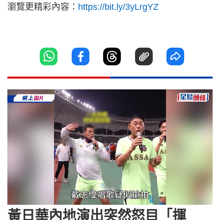
瀏覽更精彩內容：
https://bit.ly/3yLrgYZ
Loaded
:
Unmute
72.62%
黃日華內地演出突然怒目「揮