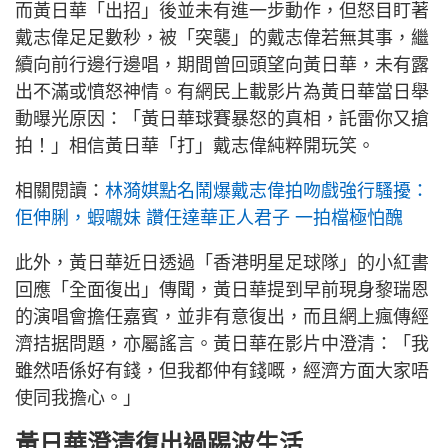
而黃日華「出招」後並未有進一步動作，但怒目盯著
戴志偉足足數秒，被「突襲」的戴志偉若無其事，繼
續向前行邊行邊唱，期間曾回頭望向黃日華，未有露
出不滿或憤怒神情。有網民上載影片為黃日華當日舉
動曝光原因：「黃日華球賽暴怒的真相，託雷你又搶
拍！」相信黃日華「打」戴志偉純粹開玩笑。
相關閱讀：
林漪娸點名鬧爆戴志偉拍吻戲強行騷擾：
佢伸脷，蝦𡃁妹 讚任達華正人君子 一拍檔極怕醜
此外，黃日華近日透過「香港明星足球隊」的小紅書
回應「全面復出」傳聞，黃日華提到早前現身黎瑞恩
的演唱會擔任嘉賓，並非有意復出，而且網上瘋傳經
濟拮据問題，亦屬謠言。黃日華在影片中澄清：「我
雖然唔係好有錢，但我都仲有錢嘅，經濟方面大家唔
使同我擔心。」
黃日華澄清復出過踢波生活