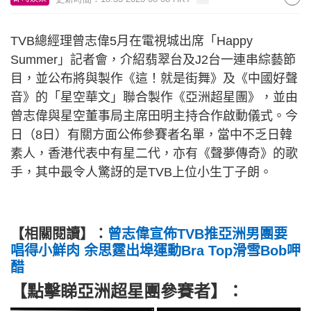
TVB總經理曾志偉5月在電視城出席「Happy
Summer」記者會，介紹翡翠台及J2台一連串綜藝節
目，並公布將與製作《這！就是街舞》及《中國好聲
音》的「星空華文」聯合製作《亞洲超星團》，並由
曾志偉與星空董事局主席田明主持合作啟動儀式。今
日（8日）有關方面公佈參賽者名單，當中不乏日韓
素人，香港代表中有星二代，亦有《聲夢傳奇》的歌
手，其中最令人驚訝的是TVB上位小生丁子朗。
【相關閱讀】：
曾志偉宣佈TVB推亞洲男團要
唱得小鮮肉 余思霆出埠運動Bra Top滑雪Bob呷
醋
【點擊睇亞洲超星團參賽者】：