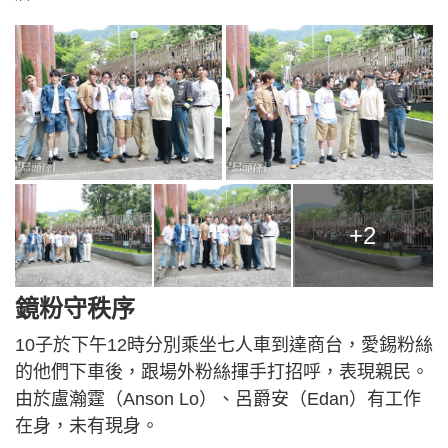
+2
鏡粉守秩序
10子於下午12時分別乘坐七人車到達商台，愛錫粉絲
的他們下車後，跟場外粉絲揮手打招呼，表現親民。
由於盧瀚霆（Anson Lo）、呂爵安（Edan）有工作
在身，未有現身。