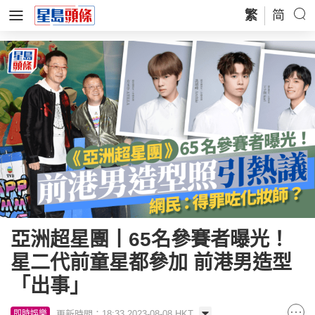
繁
简
亞洲超星團丨65名參賽者曝光！
星二代前童星都參加 前港男造型
「出事」
更新時間：18:33 2023-08-08 HKT
即時娛樂