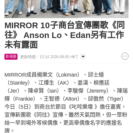
MIRROR 10子商台宣傳團歌《同
往》 Anson Lo、Edan另有工作
未有露面
更新時間：13:14 2026-08-05 HKT
影視圈
MIRROR成員楊樂文（Lokman）、邱士縉
（Stanley）、江𤒹生（AK）、姜濤、柳應廷
（Jer）、陳卓賢（Ian）、李駿傑（Jeremy）、陳瑞
輝（Frankie）、王智德（Alton）、邱傲然（Tiger）
今日（5日）到商台於節目《叱咤樂壇 》擔任嘉賓，
宣傳新團歌《同往》宣傳，雖然天氣悶熱，但一眾粉
絲一早到場外等候偶像，更高舉偶像名字的應援名
牌。