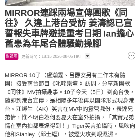
Loaded
:
Unmute
4.43%
MIRROR連踩兩場宣傳團歌《同
往》 久違上港台受訪 姜濤認已宣
誓報失車牌避提重考日期 Ian擔心
舊患為年尾合體騷勤操腳
更新時間：18:15 2026-08-05 HKT
影視圈
MIRROR 10子（盧瀚霆、呂爵安另有工作未有隨
團）接受商台節目《叱咤樂壇 》訪問，分享新團歌
《同往》MV拍攝趣事。10子今天（5日）到商台後，
隨即到港台宣傳，是相隔多年後再以團隊形式現身港
台。江𤒹生（AK）笑言在MV中的露營戲份，表達兄
弟情，惟不明白為何要夏天在室外拍攝，「其實兄弟
情在室內拍都表達得到！」Tiger笑言拍攝時，風吹向
他和Stanley（邱士縉），被煙火攻到眼濕濕。