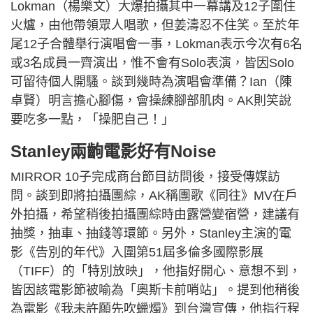
Lokman（楊樂文）大爆拍攝其中一幕講及12子圍住
火爐，由他帶領眾人唱歌，但姜濤忍不住笑。至於年
尾12子合體舉行演唱會一事，Lokman表示今次有6名
或3名成員一齊演出，惟不會有Solo表演，皆因Solo
可留待個人開騷。談到幾時為演唱會準備？Ian（陳
卓賢）明言擔心腳傷，會操練腳部肌肉。AK則笑說
要吃多一點，「操肥自己！」
Stanley兩齣電影好有Noise
MIRROR 10子完成商台節目訪問後，接受傳媒訪
問。談到即將拍攝團綜，AK稱團歌《同往》MV在戶
外拍攝，希望稍後拍攝團綜時由露營變宿營，建議有
抽獎，抽車、抽錢等環節。另外，Stanley主演的電
影《告別的年代》入圍第51屆多倫多國際影展
（TIFF）的「特別放映」，他指好開心、意想不到，
皆因該電影節被喻為「奧斯卡前哨站」。提到他稍後
為電影《我未許願先吹蠟燭》到台灣宣傳，他指行程