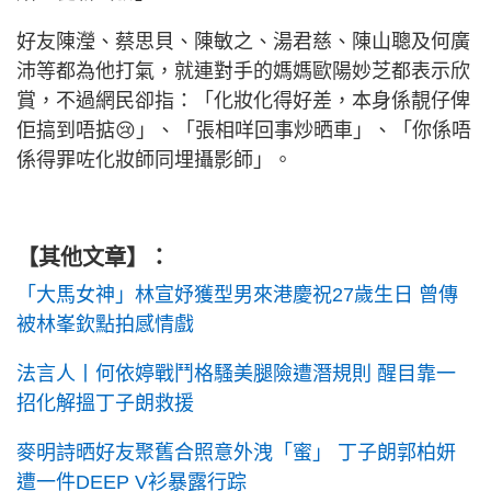
好友陳瀅、蔡思貝、陳敏之、湯君慈、陳山聰及何廣
沛等都為他打氣，就連對手的媽媽歐陽妙芝都表示欣
賞，不過網民卻指：「化妝化得好差，本身係靚仔俾
佢搞到唔掂😢」、「張相咩回事炒晒車」、「你係唔
係得罪咗化妝師同埋攝影師」。
【其他文章】：
「大馬女神」林宣妤獲型男來港慶祝27歲生日 曾傳
被林峯欽點拍感情戲
法言人丨何依婷戰鬥格騷美腿險遭潛規則 醒目靠一
招化解搵丁子朗救援
麥明詩晒好友聚舊合照意外洩「蜜」 丁子朗郭柏妍
遭一件DEEP V衫暴露行踪