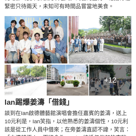
緊密只待兩天，未知可有時間品嘗當地美食。
+12
Ian踢爆姜濤「借錢」
談到在Ian啟德體藝館演唱會擔任嘉賓的姜濤，送上
10元利是，Ian笑指，以他熟悉的姜濤個性，10元利
該是從工作人員中借來；在旁姜濤直認不諱，笑言：