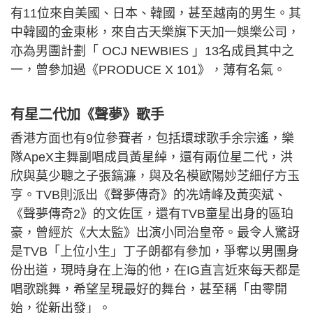
有11位來自美國、日本、韓國，甚至越南的男生。其
中韓國的金東彬，來自古天樂旗下天加一娛樂公司，
亦為男團計劃「 OCJ NEWBIES 」13名成員其中之
一，曾參加過《PRODUCE X 101》，薄有名氣。
有星二代加《聲夢》歌手
香港方面也有9位參賽者，包括環球歌手余宗遙，樂
隊ApeX主舞副唱成員黃星綽，還有兩位星二代，洪
欣與莫少聰之子張鎬濂，與及名模歐陽妙芝細仔方玉
亨。TVB則派出《聲夢傳奇》的冼靖峰及黃奕斌、
《聲夢傳奇2》的文佐匡，還有TVB童星出身的區珀
豪，曾經於《大太監》出演小同治皇帝。最令人驚訝
是TVB「上位小生」丁子朗都有參加，爭奪以男團身
份出道，現時身在上海的他，在IG直言近來每天都是
唱歌跳舞，希望呈現最好的舞台，甚至稱「由零開
始，從新出發」。