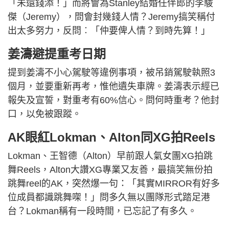
「未還錢添！」而將會為Stanley結婚任伴郎的李駿
傑（Jeremy），問會封幾錢人情？Jeremy搞笑稱付
出太多努力，反問︰「仲要俾人情？到時先算！」
姜濤避提重考日期
提到姜濤不小心駕駛等違例事項，被吊銷駕駛執照3
個月，並要重新再考，惟他遺失車牌。姜濤表示經已
報失及宣誓，對重考有60%信心。問何時重考？他封
口，以免被跟蹤。
AK眼紅Lokman、Alton同XG拍Reels
Lokman、王智德（Alton）早前跟人氣女團XG拍跳
舞Reels，Alton大讚XG專業又友善，最搞笑無份拍
跳舞reel的AK，突然爆一句：「其實MIRROR有好多
位成員都識跳舞㗎！」問多久無以團隊形式踏足港
台？Lokman稱有一段時間，已忘記了有多久。