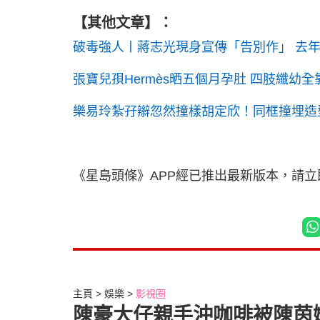
【其他文章
】：
破毒強人丨蔣志光現身宣傳「告別作」 去
張寶兒孭Hermès晒五個月孕肚 四肢纖幼
樂易玲紮孖辮忽然撞樣胡定欣！同框撞埋造型
《星島頭條》APP經已推出最新版本，請
主頁
娛樂
影視圈
陳豪大仔親手沖咖啡被陳茵媺