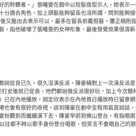
好的聆聽者。」張曦雯在戲中以短髮造型示人，她表示一
十分適合角色，加上頭髮能夠留長也沒所謂，問到能夠接
，但之後又豁出去表示可以，最多在留長前戴假髮。蕭正楠則
製，指他破壞了張曦雯的女神形象，最後發覺效果很清新
都說從良已久，很久沒演反派，陳豪稱對上一次演反派是
完打女後就已從良，他們都說做反派很好玩，加上今次題
》已在內地播放，胡定欣表示在內地首日播放時已留意網
港也會有很好的收視。談到陳豪在劇中全程用氣音說話，
會扮聽到而繼續演下去，陳豪早前到佛山登台，有指唱兩
，以往都不時以歌手身份登台唱歌，但笑言不會唱自己的