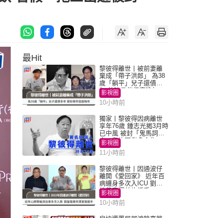
最Hit
黎彼得離世丨被前妻離
棄成「帶子洪郎」 為38
歲「躺平」兒子還債多
年 曾盼尋伴侶度晚年
影視圈
10小時前
獨家丨黎彼得因病離世
享年76歲 鍾志光揭3月時
已中風 被封「鬼馬詞
人」與許冠傑多合作
影視圈
11小時前
黎彼得離世丨因通波仔
離開《愛回家》 近年百
病纏身多次入ICU 劉鑾
雄黃宗澤曾施援手
影視圈
10小時前