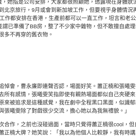
戲，她指是公司安排，大家都很照顧她，透露現在身體狀
到北京旅行，9月或會到新加坡工作，但要視乎身體情況
果工作都安排在香港，生產前都可以一直工作，坦言和老
並謂已準備了BB房，整了不少家中雜物，但不敢擅自處理
很多不再穿的舊衣物。
追悼會，曹永廉即連聲否認，場面好笑。蕭正楠和張曦雯
去所有感情，張曦雯笑指即使有親熱場面都似自己夾硬來
原來被追求是這種感覺，我在劇中全程黑口黑面，似識郁
與張曦雯除了對戲很少交流，擔心她以為我無禮貌。」
合作，之前也沒碰過面，當時只覺得蕭正楠很cool，但
蕭正楠大牌？她笑說：「我以為他個人比較靜，我有時講