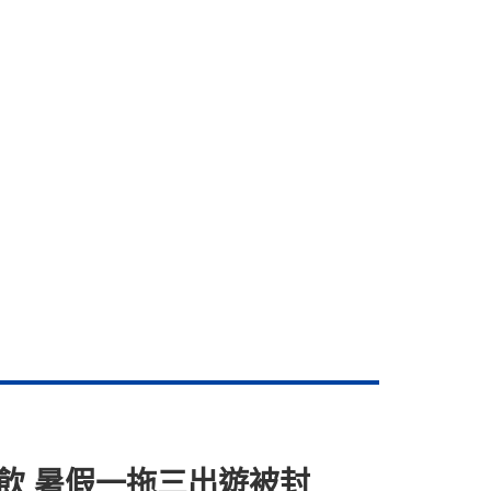
飲 暑假一拖三出遊被封