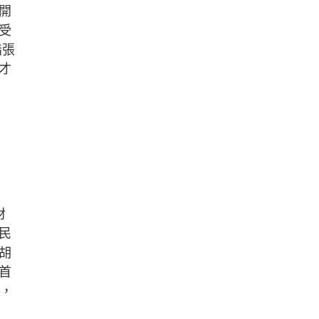
開
受
指張
才
材
民
胡
首
歌，