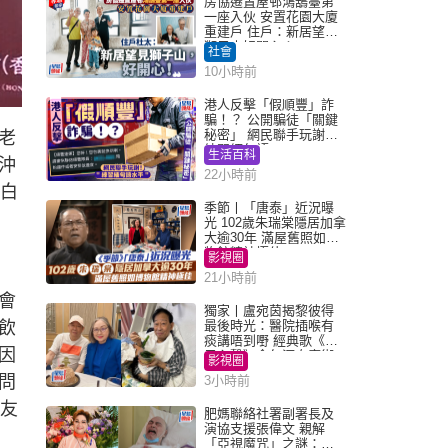
房協遷置屋邨鴻鵠臺第
一座入伙 安置花園大廈
重建戶 住戶：新居望見
獅子山好開心！
社會
10小時前
港人反擊「假順豐」詐
騙！？ 公開騙徒「關鍵
秘密」 網民聯手玩謝：
老
練習緬甸語
生活百科
沖
22小時前
「白
季節丨「唐泰」近況曝
光 102歲朱瑞棠隱居加拿
大逾30年 滿屋舊照如博
物館精神極佳
影視圈
21小時前
會
獨家丨盧宛茵揭黎彼得
飲
最後時光：醫院插喉有
痰講唔到嘢 經典歌《浪
因
子心聲》金句源自廟街
影視圈
睇相佬
問
3小時前
朋友
肥媽聯絡社署副署長及
演協支援張偉文 親解
「亞視魔咒」之謎：有