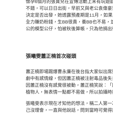
懷孕6個月的張寶兒在宣傳活動上未有玩遊
不錯，可以日日出街，早前又與老公袁偉豪
決定是否出發，她透露預產期是11月，如
全力賺奶粉錢，生BB很貴，養BB也不易，
公的模型公仔，怕被秋後算帳，只為他捐出
張曦雯蕭正楠首次碰頭
蕭正楠即場踢爆曹永廉在後台指大家似出席
劇中有感情線，但因蕭正楠被注射毒品後失
因蕭正楠沒有感覺很被動，蕭正楠笑說：「
植物人，無表情一點都不易做，所以拍攝時
張曦雯表示現在才知他的想法，稱二人第一次
己沒理會，一直與他說話，問到當時可覺得