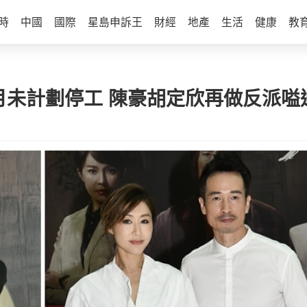
時
中國
國際
星島申訴王
財經
地產
生活
健康
教
月未計劃停工 陳豪胡定欣再做反派嗌