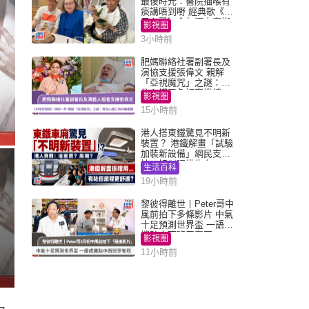
最後時光：醫院插喉有
痰講唔到嘢 經典歌《浪
子心聲》金句源自廟街
影視圈
睇相佬
3小時前
肥媽聯絡社署副署長及
演協支援張偉文 親解
「亞視魔咒」之謎：有
信心鐵三角評審繼續
影視圈
15小時前
港人搭東鐵驚見不明新
裝置？ 港鐵解畫「試驗
加裝新設備」網民支
持：好似呢排先有
生活百科
19小時前
黎彼得離世丨Peter哥中
風前拍下多條影片 中氣
十足預測世界盃 一語成
讖貼中西班牙奪冠
影視圈
11小時前