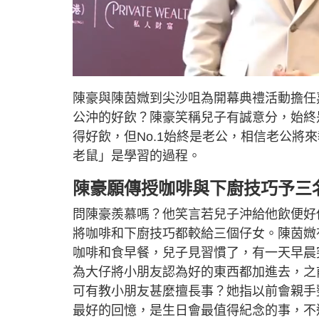
L
U
o
n
a
m
d
u
陳豪與陳茵媺到尖沙咀為開幕典禮活動擔任
e
t
d
e
:
公沖的好飲？陳豪笑稱兒子有誠意分，始終
5
.
8
得好飲，但No.1始終是老公，相信老公將
9
%
老鼠」是學習的過程。
陳豪願傳授咖啡與下廚技巧予三
問陳豪羨慕嗎？他笑言若兒子沖給他飲便好
將咖啡和下廚技巧都較給三個仔女。陳茵媺
咖啡和食早餐，兒子見習慣了，有一天早晨
為大仔將小朋友認為好的東西都加進去，之
可有教小朋友甚麼擅長事？她指以前會親手
最好的回憶，是生日會最值得紀念的事，不