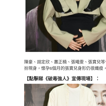
陳豪、胡定欣、蕭正楠、張曦雯、張寶兒等
扮現身，懷孕6個月的張寶兒身形仍很纖瘦
【點擊睇
《破毒強人》宣傳現場
】：