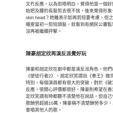
文冇反應，以為佢唔明白，覺得他是一個好
始把及腰的長髮剪去很不捨，後來覺得形象
skin head？她雖表示如再剪短要考慮
曦雯當初一剪短頭髮，就看到有網民公審監
沒再被繼續抨擊。
陳豪胡定欣再演反派覺好玩
陳豪和胡定欣在劇中都是演反派角色，他們
《使徒行者2》，胡定欣笑謂自《拳王》做
特別，每個演員都有很大的突破，對於《破
反應，很開心評價都很好，陳豪則希望在香
定欣笑謂有時都聽不清楚他在說話，但自己
歌酬勞超過10萬，陳豪稱不清楚酬勞多少
會唱其他人的歌。