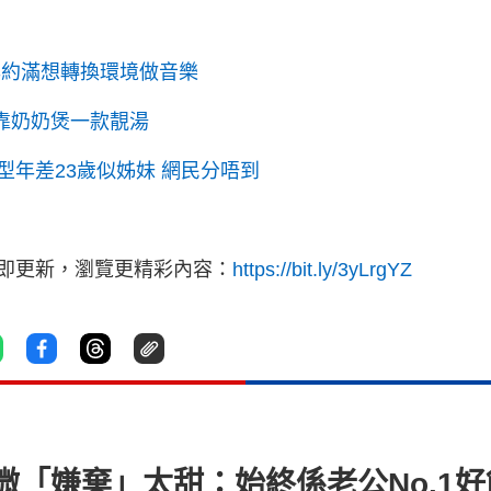
年約滿想轉換環境做音樂
全靠奶奶煲一款靚湯
年差23歲似姊妹 網民分唔到
立即更新，瀏覽更精彩內容：
https://bit.ly/3yLrgYZ
「嫌棄」太甜：始終係老公No.1好