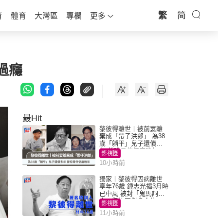
繁
简
育
體育
大灣區
專欄
更多
過癮
最Hit
黎彼得離世丨被前妻離
棄成「帶子洪郎」 為38
歲「躺平」兒子還債多
年 曾盼尋伴侶度晚年
影視圈
10小時前
獨家丨黎彼得因病離世
享年76歲 鍾志光揭3月時
已中風 被封「鬼馬詞
人」與許冠傑多合作
影視圈
11小時前