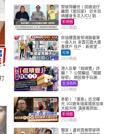
黎彼得離世丨因通波仔
離開《愛回家》 近年百
病纏身多次入ICU 劉鑾
雄黃宗澤曾施援手
影視圈
10小時前
房協遷置屋邨鴻鵠臺第
一座入伙 安置花園大廈
重建戶 住戶：新居望見
獅子山好開心！
社會
10小時前
港人反擊「假順豐」詐
騙！？ 公開騙徒「關鍵
秘密」 網民聯手玩謝：
打
練習緬甸語
生活百科
22小時前
季節丨「唐泰」近況曝
光 102歲朱瑞棠隱居加拿
大逾30年 滿屋舊照如博
物館精神極佳
影視圈
21小時前
獨家丨盧宛茵揭黎彼得