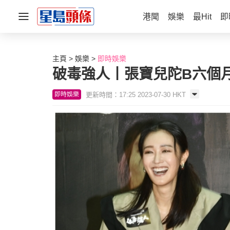
港聞
娛樂
最Hit
即
主頁
娛樂
即時娛樂
破毒強人丨張寶兒陀B六個
更新時間：17:25 2023-07-30 HKT
即時娛樂