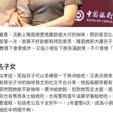
嘉賓，活動上陳茵媺更透露飲過大仔的咖啡，問到是否比
是第一次，就算不好飲都有特別意思，陳茵媺即大讚兒子
來教導下會更進步，又指小朋友下廚充滿創意，不介意做
名子女
似考試，笑指兒子可以多練習一下再沖給他，又表示將來
有將兒子沖的咖啡發文到社交平台分享，她指每朝早都有
突然問她飲不飲咖啡，便沖給她飲，但對她而言太甜，是
前也有煮西多士給她吃，也有整煎蛋牛油果早餐給她吃。
整蛋糕，包括老公及子女的牛一，1年要整4次，成為小
過近年時間不夠。