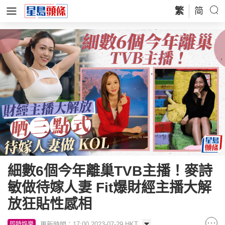
繁
简
細數6個今年離巢TVB主播！麥詩
敏做待嫁人妻 Fit爆財經主播大解
放狂貼性感相
更新時間：17:00 2023-07-29 HKT
即時娛樂