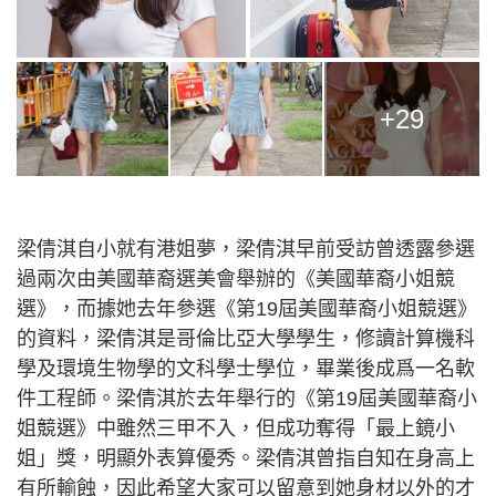
+29
梁倩淇自小就有港姐夢，梁倩淇早前受訪曾透露參選
過兩次由美國華裔選美會舉辦的《美國華裔小姐競
選》，而據她去年參選《第19屆美國華裔小姐競選》
的資料，梁倩淇是哥倫比亞大學學生，修讀計算機科
學及環境生物學的文科學士學位，畢業後成爲一名軟
件工程師。梁倩淇於去年舉行的《第19屆美國華裔小
姐競選》中雖然三甲不入，但成功奪得「最上鏡小
姐」獎，明顯外表算優秀。梁倩淇曾指自知在身高上
有所輸蝕，因此希望大家可以留意到她身材以外的才