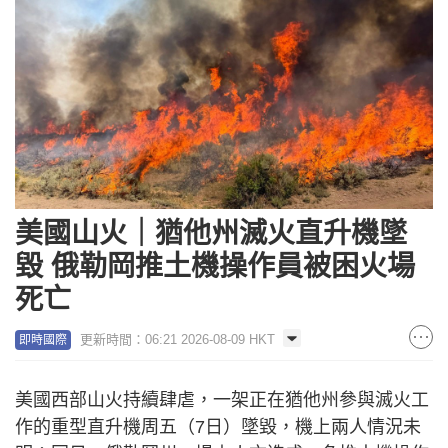
美國山火｜猶他州滅火直升機墜
毀 俄勒岡推土機操作員被困火場
死亡
更新時間：06:21 2026-08-09 HKT
即時國際
美國西部山火持續肆虐，一架正在猶他州參與滅火工
作的重型直升機周五（7日）墜毀，機上兩人情況未