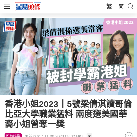
繁
简
香港小姐2023丨5號梁倩淇讀哥倫
比亞大學職業猛料 兩度選美國華
裔小姐曾奪一獎
更新時間：11:00 2023-08-02 HKT
即時娛樂