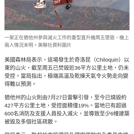
一架正在猶他州參與滅火工作的重型直升機周五墜毀，機上
兩人情況未明。美聯社資料圖片
美國森林局表示，這場發生於奇洛昆（Chiloquin）以
東的山火，截至周五已焚毀近36平方公里土地，仍未
受控。當局指出，極端高溫及乾燥天氣令火勢走向變
得難以預測。
猶他州的山火則由7月27日雷擊引發，至今已燒毀約
427平方公里土地，受控面積僅19%。當地已有超過
600名消防及支援人員投入滅火，並導致至少6幢建築
被毀及多個社區疏散。