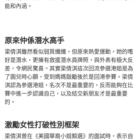
能和內涵。
原來仲係潛水高手
梁倩淇雖然看似弱質纖纖，但原來熱愛運動，她的嗜
好是潛水，更擁有救援潛水員牌照，與外表有極大反
差，令網民驚喜。其實梁倩淇這次回流參選港姐是為
了圓兒時心願，受到媽媽鼓勵後於是回港參賽。梁倩
淇認為參選港姐，名次不是最重要的，反而能夠在比
賽中進一步認識自己，以及結交新朋友才是最重要
的。
激勵女性打破性別框架
梁倩淇曾在《美國華裔小姐競選》的面試時，表示自