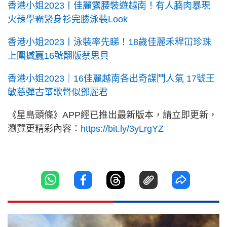
香港小姐2023丨佳麗露腰裝遊越南！有人腩肉暴現
火辣學霸緊身衫完勝泳裝Look
香港小姐2023丨泳裝率先睇！18歲佳麗禾稈冚珍珠
上圍撼贏16號翻版蔡思貝
香港小姐2023｜16佳麗越南各出奇謀鬥人氣 17號王
敏慈彈古箏歌聲似鄧麗君
《星島頭條》APP經已推出最新版本，請立即更新，
瀏覽更精彩內容：
https://bit.ly/3yLrgYZ