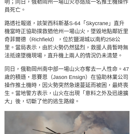
明；同日，俄勒岡州一場山火亦造成一名推土機操作
員死亡。
路透社報道，該架西科斯基S-64「Skycrane」直升
機當時正協助撲救猶他州一場山火，墜毀地點鄰近里
奇菲爾德（Richfield），位於鹽湖城以南約258公
里。當局表示，由於火勢仍然猛烈，救援人員暫時無
法抵達墜機現場，直升機上兩人的情況仍未清楚。
同日，俄勒岡州南中部一場山火亦奪去一人性命。47
歲的積遜・恩賽恩（Jason Ensign）在協助林業公司
操作推土機時，因火勢突然急速蔓延而被困，最終喪
生。當地警方表示，山火在出現「意料之外及迅速擴
大」後，切斷了他的逃生路線。