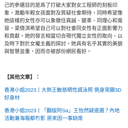
己的參選目的是爲了打破大家對女工程師的刻板印
象，激勵年輕女孩面對及質疑社會期待，同時希望像
她這樣的女性亦可以象徵住真誠、變革、同理心和寬
容。梁倩淇希望自己可以對社會同女性有正面影響力
和貢獻。她的發言相當切合現代獨立女性的取向，以
及時下對於女權主義的探討。她具有名乎其實的美貌
與智慧並重，因而亦被部份網民看好。
【其他文章】：
香港小姐2023丨大熱王敏慈晒性感泳照 側身突顯3D
好身材
香港小姐2023丨「翻版阿Sa」王怡然疑退選？內地
活動兼海報都冇影 原來因一事缺席