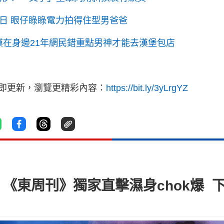
日 眼仔睩睩電力拍得住型男爸爸
相 驚嘆在身邊21年網民錯重點男神才能去漢堡包店
立即更新，瀏覽更精彩內容：
https://bit.ly/3yLrgYZ
《東周刊》獨家直擊濕身chok爆 