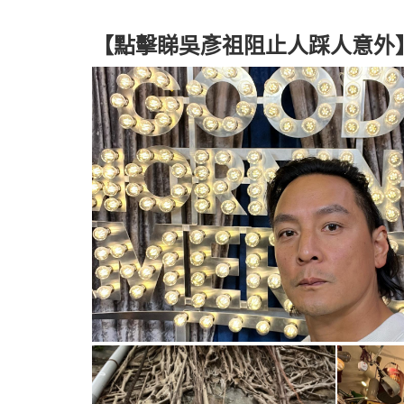
【點擊睇吳彥祖阻止人踩人意外