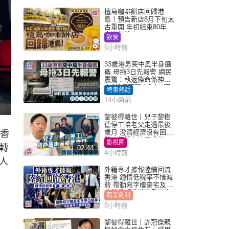
檀島咖啡餅店回歸港
島！預告新店8月下旬太
古重開 年初結束80年歷
史灣仔總店
飲食
6小時前
33歲港男突中風半身癱
瘓 母拖3日先報警 網民
震驚：執返條命係神蹟
自爆2個惡習｜Juicy叮
時事熱話
14小時前
黎彼得離世丨兒子黎樹
德停工陪老父走過最後
歲月 澄清經濟沒有困
出香
難：傳聞有誇張成份
影視圈
轉
02:44
4小時前
人
外籍專才據報陸續回流
香港 鍾情低稅率不惜減
薪 帶動寫字樓豪宅及學
位競爭「香港已重現生
商業創科
機」
8小時前
黎彼得離世丨許冠傑親