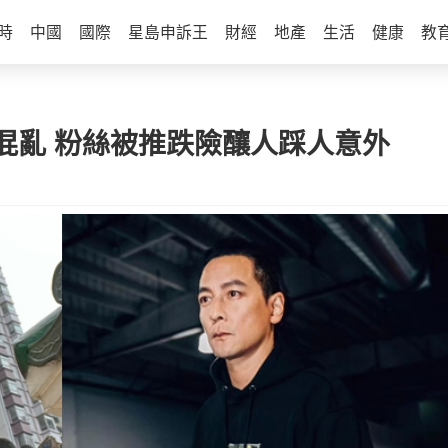
時
中國
國際
星島申訴王
財經
地產
生活
健康
教
混亂 粉絲被推跌險釀人踩人意外