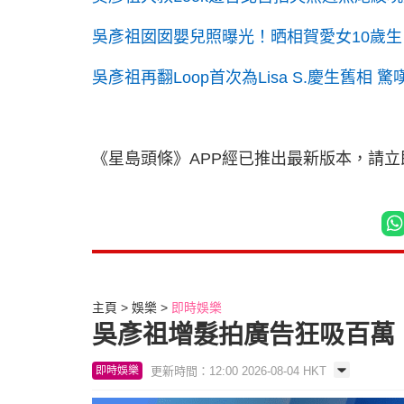
吳彥祖囡囡嬰兒照曝光！晒相賀愛女10歲生
吳彥祖再翻Loop首次為Lisa S.慶生舊
《星島頭條》APP經已推出最新版本，請
主頁
娛樂
即時娛樂
吳彥祖增髮拍廣告狂吸百萬 
更新時間：12:00 2026-08-04 HKT
即時娛樂