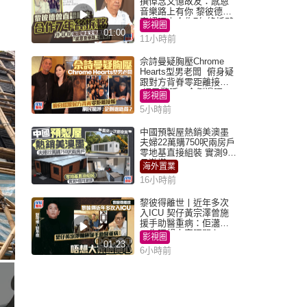
撰悼念文憶故友：感恩
音樂路上有你 黎彼德曾
直認唔夾合作7年終拆夥
影視圈
01:00
11小時前
佘詩曼疑胸壓Chrome
Hearts型男老闆 俯身疑
跟對方背脊零距離接觸
網民驚呼：企側邊唔
影視圈
得？
5小時前
中國預製屋熱銷美澳墨
夫婦22萬購750呎兩房戶
零地基直接組裝 實測9個
月激讚
海外置業
16小時前
黎彼得離世丨近年多次
入ICU 契仔黃宗澤曾施
援手助醫重病：佢瀟灑
一生唔想大家唔開心
影視圈
01:23
6小時前