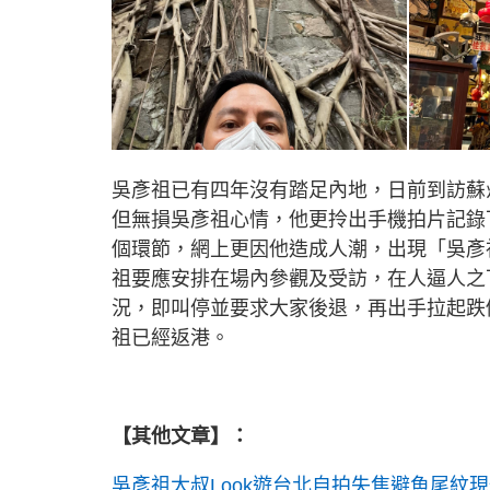
吳彥祖已有四年沒有踏足內地，日前到訪蘇
但無損吳彥祖心情，他更拎出手機拍片記錄
個環節，網上更因他造成人潮，出現「吳彥
祖要應安排在場內參觀及受訪，在人逼人之
況，即叫停並要求大家後退，再出手拉起跌
祖已經返港。
【其他文章】：
吳彥祖大叔Look遊台北自拍失焦避魚尾紋