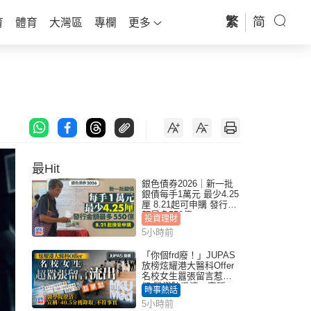
繁
简
育
體育
大灣區
專欄
更多
最Hit
銀色債券2026｜新一批
銀債每手1萬元 最少4.25
厘 8.21起可申購 發行金
額最多550億
投資理財
5小時前
「你個frd廢！」JUPAS
放榜炫耀港大醫科Offer
名校女生囂張留言惹眾
怒 醫學院澄清：宣稱
時事熱話
「40.5分獲錄取」不符事
5小時前
實｜Juicy叮