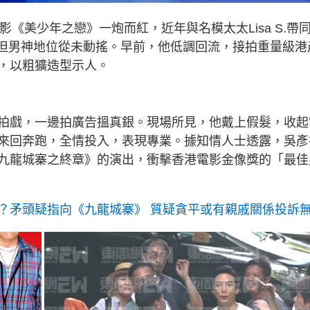
憑電影《美少年之戀》一炮而紅，近年與名模太太Lisa S.帶
，但男神地位從未動搖。早前，他低調回流，接拍重量級港
，以粗獷造型示人。
拍戲，一邊拍廣告搵真銀。現場所見，他戴上假髮，收起
來回奔跑，全情投入，表現專業。據知情人士透露，吳彥
九龍城寨之終章》的演出，衝擊香港電影金像獎的「最佳
？矛頭疑指向《九龍城寨》 質疑貪平或有親戚關係投訴