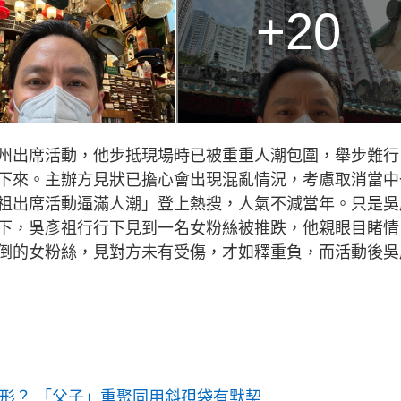
+20
州出席活動，他步抵現場時已被重重人潮包圍，舉步難行
下來。主辦方見狀已擔心會出現混亂情況，考慮取消當中
祖出席活動逼滿人潮」登上熱搜，人氣不減當年。只是吳
下，吳彥祖行行下見到一名女粉絲被推跌，他親眼目睹情
倒的女粉絲，見對方未有受傷，才如釋重負，而活動後吳
現形？ 「父子」重聚同用斜孭袋有默契