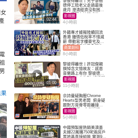
黎彼得離世丨兒子黎樹
德停工陪老父走過最後
歲月 澄清經濟沒有困
同女
難：傳聞有誇張成份
影視圈
02:44
產
4小時前
外籍專才據報陸續回流
香港 鍾情低稅率不惜減
薪 帶動寫字樓豪宅及學
位競爭「香港已重現生
商業創科
機」
電
8小時前
祖
黎彼得離世丨許冠傑親
撰悼念文憶故友：感恩
男
音樂路上有你 黎彼德曾
直認唔夾合作7年終拆夥
影視圈
01:00
11小時前
無果
佘詩曼疑胸壓Chrome
Hearts型男老闆 俯身疑
跟對方背脊零距離接觸
網民驚呼：企側邊唔
影視圈
得？
5小時前
中國預製屋熱銷美澳墨
夫婦22萬購750呎兩房戶
零地基直接組裝 實測9個