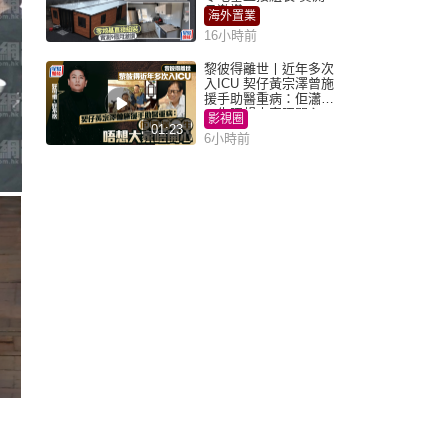
月激讚
海外置業
16小時前
黎彼得離世丨近年多次
入ICU 契仔黃宗澤曾施
援手助醫重病：佢瀟灑
一生唔想大家唔開心
影視圈
01:23
6小時前