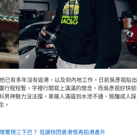
情他已有多年沒有返港，以及到內地工作。日前吳彥祖貼
露行程短暫，字裡行間寫上滿滿的懷念。而吳彥祖好快就
料男神魅力沒法擋，車展人滿逼到水泄不通，險釀成人踩
生。
崩壞驚現三下巴？ 低調快閃香港恨再拍港產片