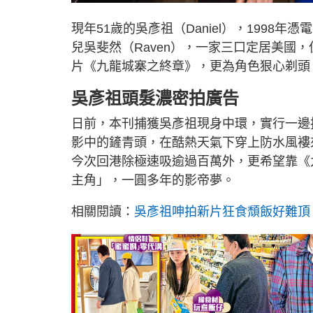
現年51歲的吳彥祖（Daniel），1998年
兒吳斐然（Raven），一家三口定居美國
片《九龍城寨之終章》，更為角色狠心剃頭
吳彥祖頭髮濃密拍廣告
日前，本刊捕獲吳彥祖現身中環，實行一邊
影中的鏟青頭，在酷熱天氣下穿上防水風褸
今次回港除極速吸逾過百萬外，更希望靠《
主角」，一圓多年的影帝夢。
相關閱讀：
吳彥祖呻拍新片狂食頹飯好難頂