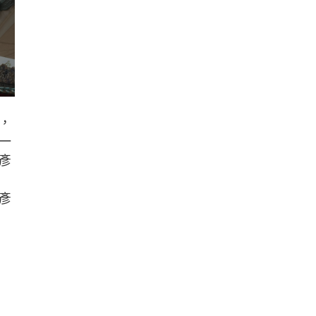
，
一
彥
彥