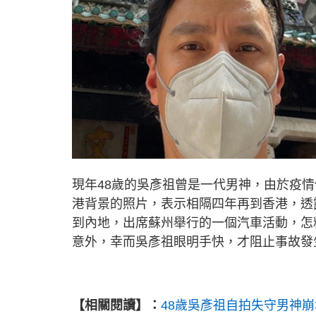
現年48歲的吳彥祖曾是一代男神，由於疫
港背景的照片，表示相隔四年再到香港，透
到內地，出席蘇州舉行的一個汽車活動，怎
意外，幸而吳彥祖眼明手快，才阻止事故發
【相關閱讀】：
48歲吳彥祖自拍失守男神