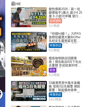
最Hit
銀色債券2026｜新一批
銀債每手1萬元 最少4.25
厘 8.21起可申購 發行金
額最多550億
投資理財
5小時前
「你個frd廢！」JUPAS
放榜炫耀港大醫科Offer
名校女生囂張留言惹眾
怒 醫學院澄清：宣稱
時事熱話
「40.5分獲錄取」不符事
5小時前
實｜Juicy叮
檀島咖啡餅店回歸港
島！預告新店8月下旬太
古重開 年初結束80年歷
史灣仔總店
飲食
6小時前
33歲港男突中風半身癱
瘓 母拖3日先報警 網民
震驚：執返條命係神蹟
自爆2個惡習｜Juicy叮
時事熱話
14小時前