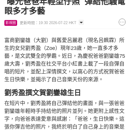
曝光爸爸年輕型仔照 彈結他騷電
眼多才多藝
更新時間：19:30 2026-07-22 HKT
影視圈
富商劉鑾雄（大劉）與舊愛呂麗君（現名呂姵霖）所
生的女兒劉秀盈（Zoe）現年23歲，她一直多才多
藝，是文武雙全的學霸。近日，為慶祝爸爸劉鑾雄75
歲大壽，劉秀盈在社交平台小紅書上載了一段自彈自
唱的短片，並配上深情撰文，以窩心的方式祝賀爸爸
生日快樂，並揭示了自己音樂天份的來源。
劉秀盈撰文賀劉鑾雄生日
在短片中，劉秀盈將自己彈結他的畫面，與一張爸爸
劉鑾雄年輕時手持結他的照片並列。她更附上感性文
字，向爸爸表達愛意與感謝：「爸爸，生日快樂。這
張你彈吉他的照片，我終於明白了自己身上的音樂是