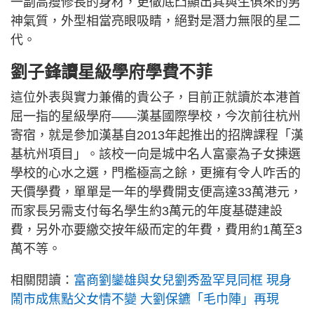
一副高瘦修長的身材，更徹底凸顯出其與生俱來的男
神氣質，外型相當亮眼吸睛，絕對是潛力無限的星二
代。
劉子鋒讀星級學府學費不菲
這位外表與實力兼備的貴公子，目前正就讀於本港首
屈一指的星級學府——漢基國際學校，今次前往杭州
寄宿，就是參加漢基自2013年起推出的招牌課程「漢
基杭州項目」。該校一向是城中名人富豪為子女揀選
學校的心水之選，門檻極高之餘，更擁有令人咋舌的
天價學費，單單是一年的學費開支便高達33萬港元，
而家長另需支付每名學生約3萬元的年度基礎建設
費，另外亦要繳交按年級而定的年費，費用約1萬至3
萬不等。
相關閱讀：
富商劉鑾雄與女兒劉秀盈罕見同框 現身
鬧市成焦點父女情不變 大劉保鑣「毛巾陣」再現