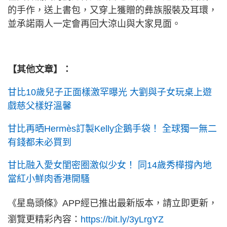
的手作，送上書包，又穿上獲贈的彝族服裝及耳環，
並承諾兩人一定會再回大涼山與大家見面。
【其他文章】：
甘比10歲兒子正面樣激罕曝光 大劉與子女玩桌上遊
戲慈父樣好溫馨
甘比再晒Hermès訂製Kelly企鵝手袋！ 全球獨一無二
有錢都未必買到
甘比融入愛女閨密圈激似少女！ 同14歲秀樺撐內地
當紅小鮮肉香港開騷
《星島頭條》APP經已推出最新版本，請立即更新，
瀏覽更精彩內容：
https://bit.ly/3yLrgYZ