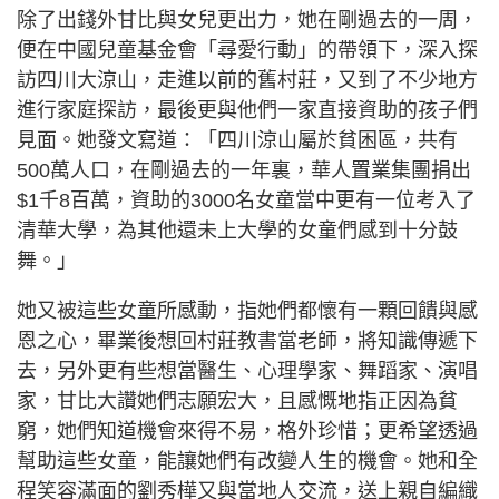
除了出錢外甘比與女兒更出力，她在剛過去的一周，
便在中國兒童基金會「尋愛行動」的帶領下，深入探
訪四川大涼山，走進以前的舊村莊，又到了不少地方
進行家庭探訪，最後更與他們一家直接資助的孩子們
見面。她發文寫道：「四川涼山屬於貧困區，共有
500萬人口，在剛過去的一年裏，華人置業集團捐出
$1千8百萬，資助的3000名女童當中更有一位考入了
清華大學，為其他還未上大學的女童們感到十分鼓
舞。」
她又被這些女童所感動，指她們都懷有一顆回饋與感
恩之心，畢業後想回村莊教書當老師，將知識傳遞下
去，另外更有些想當醫生、心理學家、舞蹈家、演唱
家，甘比大讚她們志願宏大，且感慨地指正因為貧
窮，她們知道機會來得不易，格外珍惜；更希望透過
幫助這些女童，能讓她們有改變人生的機會。她和全
程笑容滿面的劉秀樺又與當地人交流，送上親自編織