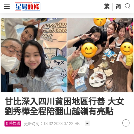
繁
简
甘比深入四川貧困地區行善 大女
劉秀樺全程陪翻山越嶺有亮點
更新時間：13:32 2023-07-22 HKT
即時娛樂