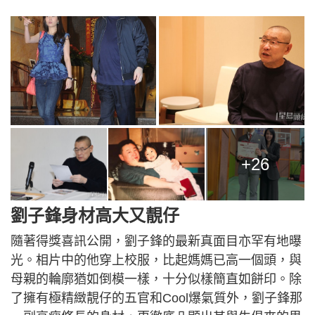
+26
劉子鋒身材高大又靚仔
隨著得獎喜訊公開，劉子鋒的最新真面目亦罕有地曝
光。相片中的他穿上校服，比起媽媽已高一個頭，與
母親的輪廓猶如倒模一樣，十分似樣簡直如餅印。除
了擁有極精緻靚仔的五官和Cool爆氣質外，劉子鋒那