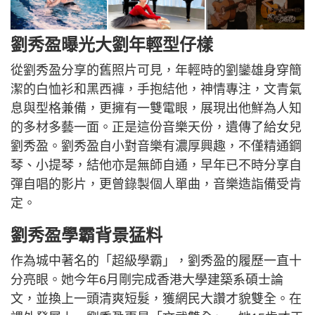
劉秀盈曝光大劉年輕型仔樣
從劉秀盈分享的舊照片可見，年輕時的劉鑾雄身穿簡
潔的白恤衫和黑西褲，手抱結他，神情專注，文青氣
息與型格兼備，更擁有一雙電眼，展現出他鮮為人知
的多材多藝一面。正是這份音樂天份，遺傳了給女兒
劉秀盈。劉秀盈自小對音樂有濃厚興趣，不僅精通鋼
琴、小提琴，結他亦是無師自通，早年已不時分享自
彈自唱的影片，更曾錄製個人單曲，音樂造詣備受肯
定。
劉秀盈學霸背景猛料
作為城中著名的「超級學霸」，劉秀盈的履歷一直十
分亮眼。她今年6月剛完成香港大學建築系碩士論
文，並換上一頭清爽短髮，獲網民大讚才貌雙全。在