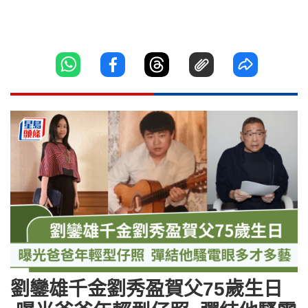
劉鑾雄千金劉秀盈賀父75歲生日