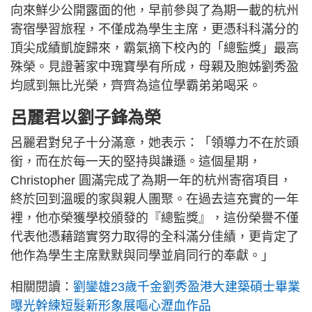
向來鮮少公開露面的他，早前參與了為期一載的杭州
寄宿學習旅程，不僅成為學生主席，更憑科科滿分的
頂尖成績凱旋歸來，霸氣摘下校內的「總監獎」最高
殊榮。見證著家中瑰寶學有所成，母親及胞姊劉秀盈
均感到無比光榮，齊齊為這位學霸弟弟喝采。
呂麗君以劉子鋒為榮
呂麗君對兒子十分滿意，她表示：「領導力不在於頭
銜，而在於每一天的堅持與謙遜。這個星期，
Christopher 圓滿完成了為期一年的杭州寄宿項目，
終於回到溫暖的家與親人團聚。在過去這充實的一年
裡，他亦榮獲學校頒發的『總監獎』，這份榮譽不僅
代表他憑藉踏實努力取得的全科滿分佳績，更肯定了
他作為學生主席默默與同學並肩同行的奉獻。」
相關閱讀：
劉鑾雄23歲千金劉秀盈港大建築碩士畢業
曝光幹練短髮新形象展嘔心瀝血作品