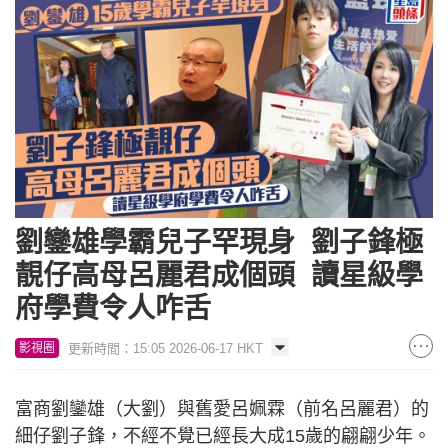
劉鑾雄學霸兒子罕現身 劉子鋒極
靚仔高母呂麗君成個頭 讀星級學
府學費令人咋舌
更新時間：15:05 2026-06-17 HKT
影視圈
富商劉鑾雄（大劉）與舊愛呂姵霖（前名呂麗君）的
細仔劉子鋒，不經不覺已經長大成15歲的翩翩少年。