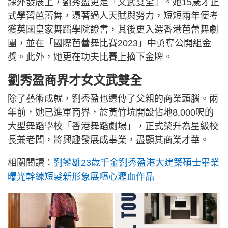
課外發展上，劉秀盈更是「文武雙全」。她15歲才正
式學習芭蕾舞，憑著過人天賦與努力，短短兩年便考
獲英國皇家舞蹈學院證書，其後更入選香港芭蕾舞劇
團，並在「國際芭蕾舞比賽2023」中勇奪公開組金
獎。此外，她更在功夫比賽上摘下金牌。
劉秀盈商界才女文武雙全
除了藝術成就，劉秀盈也遺傳了父親的商業頭腦。兩
年前，她已進軍商界，於黃竹坑開設佔地8,000呎的
大型舞蹈學校「香港舞蹈劇場」，正式榮升為星級校
長兼老闆，將興趣發展成事業，盡顯其商業才華。
相關閱讀：
劉鑾雄23歲千金劉秀盈港大建築碩士畢業
曝光幹練短髮新形象展嘔心瀝血作品