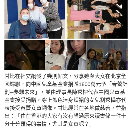
+41
甘比在社交網發了幾則帖文，分享她與大女在北京全
國婦聯，向中國兒童基金會捐贈1800萬元予「春蕾計
劃─夢想未來」，並由理事長陳秀榕代表中國兒童基
金會接受捐贈，穿上藍色連身短裙的女兒劉秀樺亦代
表接受春蕾女童銅像。甘比經常在各地做慈善，並指
出：「住在香港的大家有沒有想過原來讀書係一件十
分十分難得的事情，尤其是女童呢？」