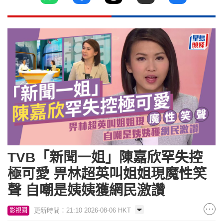
TVB「新聞一姐」陳嘉欣罕失控
極可愛 畀林超英叫姐姐現魔性笑
聲 自嘲是姨姨獲網民激讚
更新時間：21:10 2026-08-06 HKT
影視圈