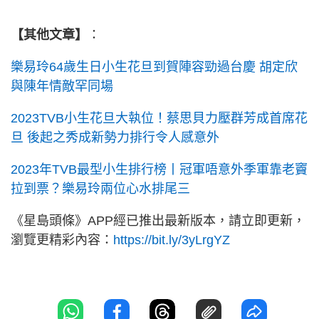
【其他文章】
：
樂易玲64歲生日小生花旦到賀陣容勁過台慶 胡定欣
與陳年情敵罕同場
2023TVB小生花旦大執位！蔡思貝力壓群芳成首席花
旦 後起之秀成新勢力排行令人感意外
2023年TVB最型小生排行榜丨冠軍唔意外季軍靠老竇
拉到票？樂易玲兩位心水排尾三
《星島頭條》APP經已推出最新版本，請立即更新，
瀏覽更精彩內容：
https://bit.ly/3yLrgYZ