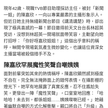
現年42歲、現職TVB節目助理採訪主任，被封「新聞
一姐」的陳嘉欣，一向以專業嚴肅的主播形象示人。
但近日她主持無綫新聞台節目《講清講楚》時，卻出
現了極具喜感的一幕！節目邀得前天文台台長林超英
受訪，沒想到林超英一開場就面帶笑容，主動望向她
打招呼：「你好呀嘉欣姐姐！」這個出乎意料的稱
呼，瞬間令現場氣氛產生微妙變化，也讓這位資深女
主播當場被殺個措手不及。
陳嘉欣罕展魔性笑聲自嘲姨姨
面對前輩突如其來的熱情稱呼，陳嘉欣顯然感到極度
不自在，完全無法掩飾面上的錯愕表情。在攝影棚的
燈光下，她罕有地展露了真實反應，忍不住尷尬失
笑，更發出一陣「魔性笑聲」，口窒窒地回應：「哈
哈哈！未去到，都係姐姐……姨姨㗎喇已經。」她藉
著幽默自嘲的方式化解衝擊，親口將自己「升級」為