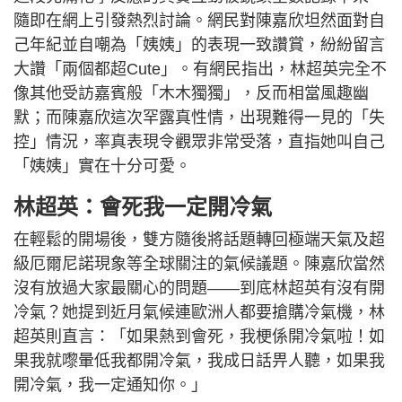
隨即在網上引發熱烈討論。網民對陳嘉欣坦然面對自
己年紀並自嘲為「姨姨」的表現一致讚賞，紛紛留言
大讚「兩個都超Cute」。有網民指出，林超英完全不
像其他受訪嘉賓般「木木獨獨」，反而相當風趣幽
默；而陳嘉欣這次罕露真性情，出現難得一見的「失
控」情況，率真表現令觀眾非常受落，直指她叫自己
「姨姨」實在十分可愛。
林超英：會死我一定開冷氣
在輕鬆的開場後，雙方隨後將話題轉回極端天氣及超
級厄爾尼諾現象等全球關注的氣候議題。陳嘉欣當然
沒有放過大家最關心的問題——到底林超英有沒有開
冷氣？她提到近月氣候連歐洲人都要搶購冷氣機，林
超英則直言：「如果熱到會死，我梗係開冷氣啦！如
果我就嚟暈低我都開冷氣，我成日話畀人聽，如果我
開冷氣，我一定通知你。」