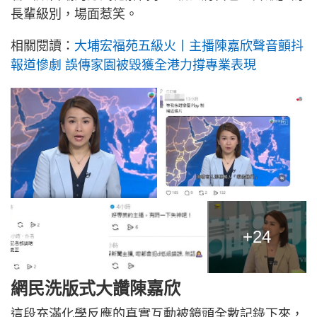
長輩級別，場面惹笑。
相關閱讀：
大埔宏福苑五級火丨主播陳嘉欣聲音顫抖
報道慘劇 誤傳家園被毀獲全港力撐專業表現
+24
網民洗版式大讚陳嘉欣
這段充滿化學反應的真實互動被鏡頭全數記錄下來，