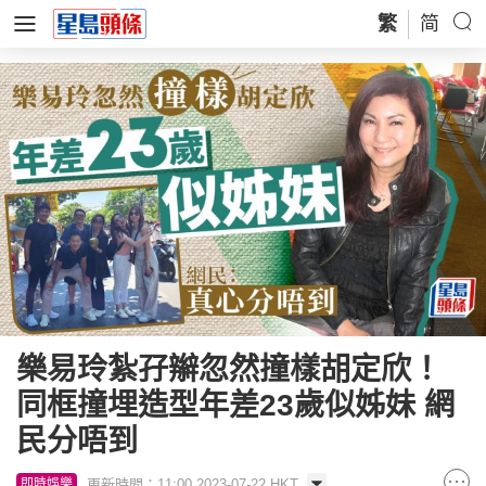
繁
简
樂易玲紮孖辮忽然撞樣胡定欣！
同框撞埋造型年差23歲似姊妹 網
民分唔到
更新時間：11:00 2023-07-22 HKT
即時娛樂