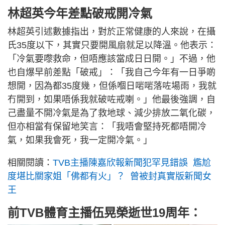
林超英今年差點破戒開冷氣
林超英引述數據指出，對於正常健康的人來說，在攝
氏35度以下，其實只要開風扇就足以降溫。他表示：
「冷氣要嚟救命，但唔應該當成日日開。」不過，他
也自爆早前差點「破戒」：「我自己今年有一日爭啲
想開，因為都35度幾，但係嗰日啱啱落咗場雨，我就
冇開到，如果唔係我就破咗戒喇。」他最後強調，自
己盡量不開冷氣是為了救地球、減少排放二氧化碳，
但亦相當有保留地笑言：「我唔會堅持死都唔開冷
氣，如果我會死，我一定開冷氣。」
相關閱讀：
TVB主播陳嘉欣報新聞犯罕見錯誤 尷尬
度堪比關家姐「佛都有火」？ 曾被封真實版新聞女
王
前TVB體育主播伍晃榮逝世19周年：