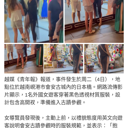
越媒《青年報》報道，事件發生於周二（4日），地
點位於越南峴港市會安古城內的日本橋。網路流傳影
片顯示，1名外國女遊客穿著黑色透視材質服裝，設
計包含高開衩，準備進入古蹟參觀。
女導覽員發現後，主動上前，以禮貌態度用英文向遊
客說明會安古蹟參觀時的服裝規範，並表示：「抱