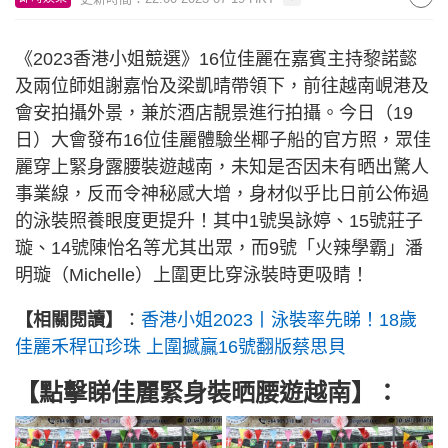
《2023香港小姐競選》16位佳麗在嘉賓主持黎諾懿
及兩位師姐謝嘉怡及梁凱晴帶領下，前往越南峴港及
會安拍攝外景，兼於酒店靚景進行拍攝。今日（19
日）大會發布16位佳麗體驗坐椰子船的官方照，眾佳
麗穿上緊身露腰裝遊越南，未知是否因未有晒出驚人
事業線，反而令神秘感大增，身材似乎比日前公佈過
的泳裝照養眼度更提升！其中1號吳詠婷、15號莊子
璇、14號陳怡名等尤其出眾，而9號「火辣學霸」潘
明璇（Michelle）上圍更比穿泳裝時更吸睛！
【相關閱讀】
：
香港小姐2023丨泳裝率先睇！18歲
佳麗禾稈冚珍珠 上圍撼贏16號翻版蔡思貝
【點擊睇佳麗緊身裝晒腰遊越南】：