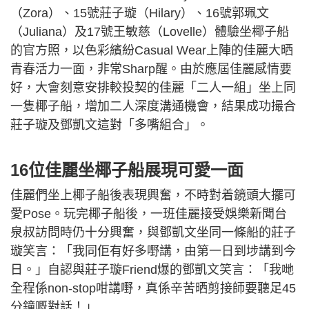
（Zora）、15號莊子璇（Hilary）、16號郭珮文
（Juliana）及17號王敏慈（Lovelle）體驗坐椰子船
的官方照，以色彩繽紛Casual Wear上陣的佳麗大晒
青春活力一面，非常Sharp醒。由於應屆佳麗感情要
好，大會刻意安排較投契的佳麗「二人一組」坐上同
一隻椰子船，增加二人深度溝通機會，結果成功撮合
莊子璇及鄧凱文這對「多嘴組合」。
16位佳麗坐椰子船展現可愛一面
佳麗們坐上椰子船後表現興奮，不時對着鏡頭大擺可
愛Pose。玩完椰子船後，一班佳麗接受娛樂新聞台
泉叔訪問時仍十分興奮，與鄧凱文坐同一條船的莊子
璇笑言：「我同佢有好多嘢講，由第一日到埗講到今
日。」自認與莊子璇Friend爆的鄧凱文笑言：「我哋
全程係non-stop咁講嘢，真係辛苦晒剪接師要聽足45
分鐘嘅對話！」