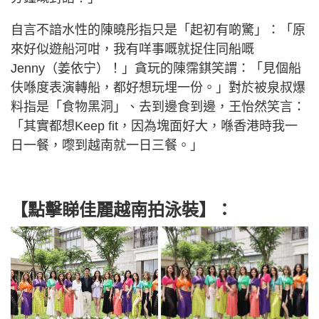
自言不諳水性的陳曉彤指只是「起初有啲驚」：「原
來好似遊船河咁，我有咩事嘅就捉住同船嘅
Jenny（姜依宁）！」貪玩的陳霈錤笑謂：「見個船
伕喺度表演轉船，都好想玩埋一份。」對於被泉叔爆
料指是「食物黑洞」、去到邊食到邊，王怡然笑言：
「其實都想Keep fit，因為塊面好大，喺香港時我一
日一餐，嚟到越南就一日三餐。」
【點擊睇佳麗越南拍泳裝】：