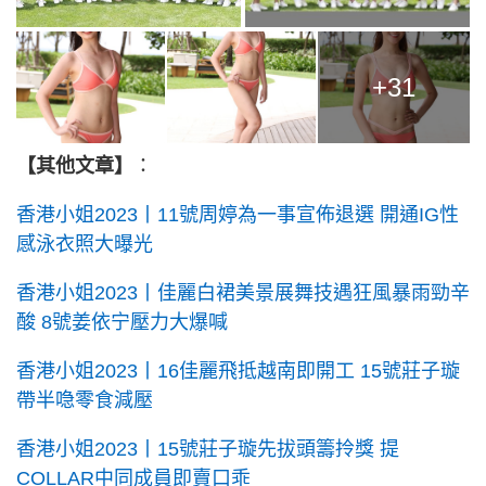
+31
【其他文章】
：
香港小姐2023丨11號周婷為一事宣佈退選 開通IG性
感泳衣照大曝光
香港小姐2023丨佳麗白裙美景展舞技遇狂風暴雨勁辛
酸 8號姜依宁壓力大爆喊
香港小姐2023丨16佳麗飛抵越南即開工 15號莊子璇
帶半喼零食減壓
香港小姐2023丨15號莊子璇先拔頭籌拎獎 提
COLLAR中同成員即賣口乖