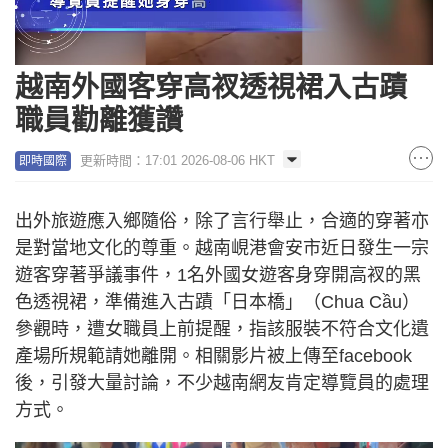
Loaded
:
Unmute
100.00%
越南外國客穿高衩透視裙入古蹟
職員勸離獲讚
更新時間：17:01 2026-08-06 HKT
即時國際
出外旅遊應入鄉隨俗，除了言行舉止，合適的穿著亦
是對當地文化的尊重。越南峴港會安市近日發生一宗
遊客穿著爭議事件，1名外國女遊客身穿開高衩的黑
色透視裙，準備進入古蹟「日本橋」（Chua Cầu）
參觀時，遭女職員上前提醒，指該服裝不符合文化遺
產場所規範請她離開。相關影片被上傳至facebook
後，引發大量討論，不少越南網友肯定導覽員的處理
方式。