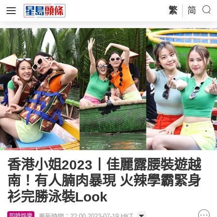
繁
简
香港小姐2023丨佳麗露腰裝遊越
南！有人腩肉暴現 火辣學霸緊身
衫完勝泳裝Look
更新時間：22:00 2023-07-19 HKT
即時娛樂