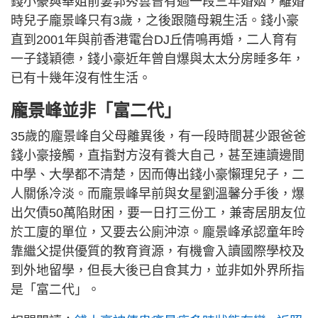
錢小豪與華姐前妻郭秀雲曾有過一段三年婚姻，離婚
時兒子龐景峰只有3歲，之後跟隨母親生活。錢小豪
直到2001年與前香港電台DJ丘倩鳴再婚，二人育有
一子錢穎德，錢小豪近年曾自爆與太太分房睡多年，
已有十幾年沒有性生活。
龐景峰並非「富二代」
35歲的龐景峰自父母離異後，有一段時間甚少跟爸爸
錢小豪接觸，直指對方沒有養大自己，甚至連讀邊間
中學、大學都不清楚，因而傳出錢小豪懶理兒子，二
人關係冷淡。而龐景峰早前與女星劉溫馨分手後，爆
出欠債50萬陷財困，要一日打三份工，兼寄居朋友位
於工廈的單位，又要去公廁沖涼。龐景峰承認童年昤
靠繼父提供優質的教育資源，有機會入讀國際學校及
到外地留學，但長大後已自食其力，並非如外界所指
是「富二代」。