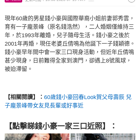
現年60歲的男星錢小豪與國際華裔小姐前妻郭秀雲，
育有一子龐景峰（原名錢浩然），二人婚姻僅維持三
年，於1993年離婚，兒子隨母生活。錢小豪之後於
2001年再婚，現任老婆丘倩鳴為他誕下一子錢穎德。
錢小豪早年間中會一家三口現身活動，但近年丘倩鳴
甚少現身，日前難得全家到澳門，卻遇上8號風球，
被迫滯留。
【相關閱讀】：
60歲錢小豪回春Look賀父母壽辰 兒
子龐景峰帶女友見長輩或好事近
【點擊睇錢小豪一家三口近照】：