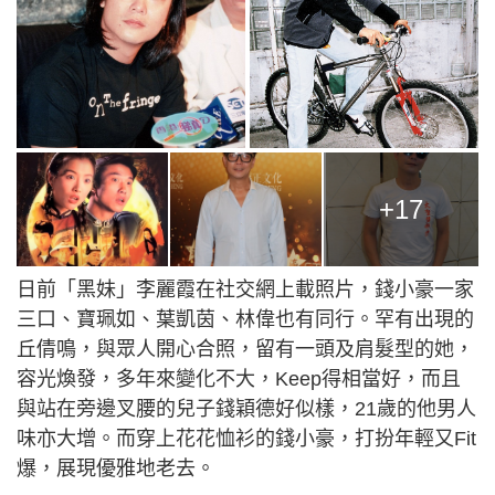
+17
日前「黑妹」李麗霞在社交網上載照片，錢小豪一家
三口、寶珮如、葉凱茵、林偉也有同行。罕有出現的
丘倩鳴，與眾人開心合照，留有一頭及肩髮型的她，
容光煥發，多年來變化不大，Keep得相當好，而且
與站在旁邊叉腰的兒子錢穎德好似樣，21歲的他男人
味亦大增。而穿上花花恤衫的錢小豪，打扮年輕又Fit
爆，展現優雅地老去。