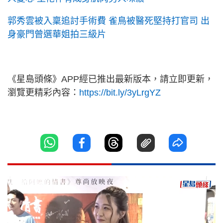
郭秀雲被入稟追討手術費 雀鳥被醫死堅持打官司 出
身豪門曾選華姐拍三級片
《星島頭條》APP經已推出最新版本，請立即更新，
瀏覽更精彩內容：
https://bit.ly/3yLrgYZ