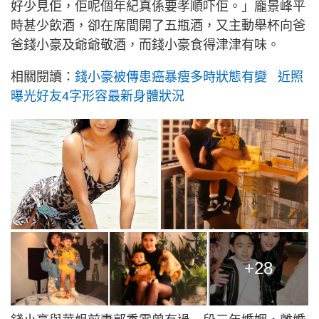
好少見佢，佢呢個年紀真係要孝順吓佢。」龐景峰平
時甚少飲酒，卻在席間開了五瓶酒，又主動舉杯向爸
爸錢小豪及爺爺敬酒，而錢小豪食得津津有味。
相關閱讀：
錢小豪被傳患癌暴瘦多時狀態有變 近照
曝光好友4字形容最新身體狀況
+28