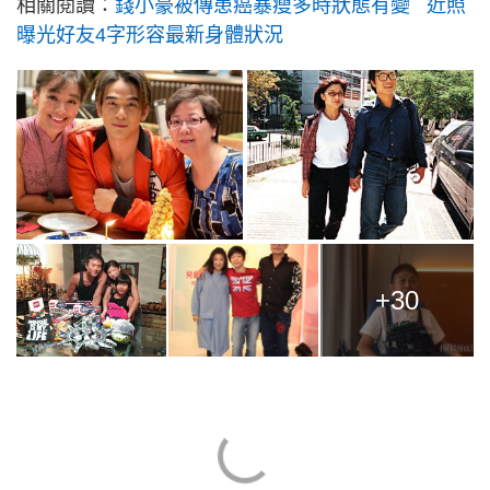
相關閱讀：
錢小豪被傳患癌暴瘦多時狀態有變 近照
曝光好友4字形容最新身體狀況
+30