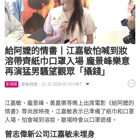
Loaded
:
Unmute
5.45%
給阿嬤的情書丨江嘉敏怕喊到妝
溶帶齊紙巾口罩入場 龐景峰樂意
再演猛男騷望觀眾「攝錢」
更新時間：21:15 2026-07-03 HKT
影視圈
江嘉敏、龐景峰、黃嘉樂等晚上出席電影《給阿嬤的
情書》尊尚放映夜，江嘉敏表示已準備了紙巾和口罩
入場，怕會喊到溶妝，散場時會以口罩遮樣。
曾志偉新公司江嘉敏未埋身