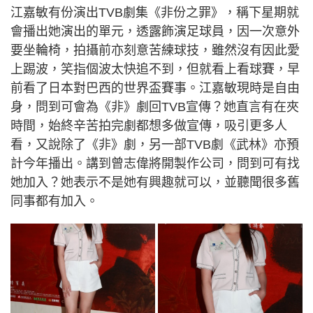
江嘉敏有份演出TVB劇集《非份之罪》，稱下星期就
會播出她演出的單元，透露飾演足球員，因一次意外
要坐輪椅，拍攝前亦刻意苦練球技，雖然沒有因此愛
上踢波，笑指個波太快追不到，但就看上看球賽，早
前看了日本對巴西的世界盃賽事。江嘉敏現時是自由
身，問到可會為《非》劇回TVB宣傳？她直言有在夾
時間，始終辛苦拍完劇都想多做宣傳，吸引更多人
看，又說除了《非》劇，另一部TVB劇《武林》亦預
計今年播出。講到曾志偉將開製作公司，問到可有找
她加入？她表示不是她有興趣就可以，並聽聞很多舊
同事都有加入。