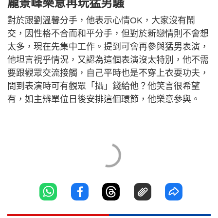
龐景峰樂意再玩猛男騷
對於跟劉溫馨分手，他表示心情OK，大家沒有鬧
交，因性格不合而和平分手，但對於新戀情則不會想
太多，現在先集中工作。提到可會再參與猛男表演，
他坦言視乎情況，又認為這個表演沒太特別，他不需
要跟觀眾交流接觸，自己平時也是不穿上衣耍功夫，
問到表演時可有觀眾「攝」錢給他？他笑言很希望
有，如主辨單位日後安排這個環節，他樂意參與。