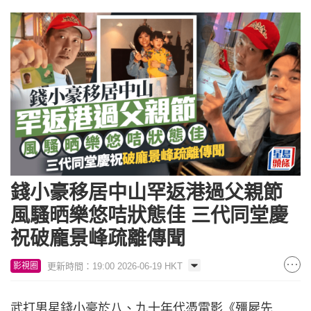
錢小豪移居中山罕返港過父親節
風騷晒樂悠咭狀態佳 三代同堂慶
祝破龐景峰疏離傳聞
更新時間：19:00 2026-06-19 HKT
影視圈
武打男星錢小豪於八、九十年代憑電影《殭屍先