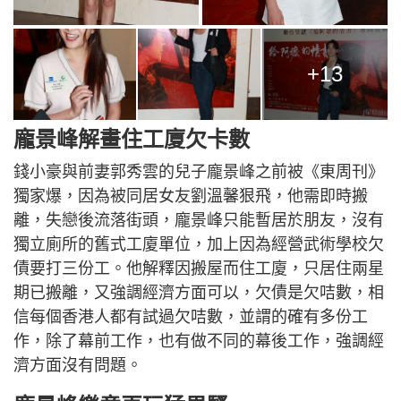
+13
龐景峰解畫住工廈欠卡數
錢小豪與前妻郭秀雲的兒子龐景峰之前被《東周刊》
獨家爆，因為被同居女友劉溫馨狠飛，他需即時搬
離，失戀後流落街頭，龐景峰只能暫居於朋友，沒有
獨立廁所的舊式工廈單位，加上因為經營武術學校欠
債要打三份工。他解釋因搬屋而住工廈，只居住兩星
期已搬離，又強調經濟方面可以，欠債是欠咭數，相
信每個香港人都有試過欠咭數，並謂的確有多份工
作，除了幕前工作，也有做不同的幕後工作，強調經
濟方面沒有問題。