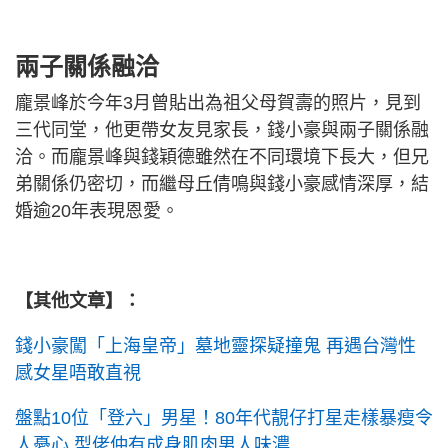
兩子關係融洽
龐景峰於今年3月曾貼出為祖父母賀壽的照片，見到
三代同堂，他更帶女友見家長，錢小豪與兩子關係融
洽。而龐景峰與錢穎德雖然在不同環境下長大，但兄
弟關係仍密切，而繼母丘倩鳴與錢小豪感情深厚，結
婚逾20年表現恩愛。
【其他文章】：
錢小豪闖「上海皇帝」墓地靈探疑撞鬼 再遇台灣性
感女星唔敢直視
盤點10位「登六」男星！80年代靚仔打星走樣暴瘦令
人憂心 型佬仲有成身肌肉男人味濃