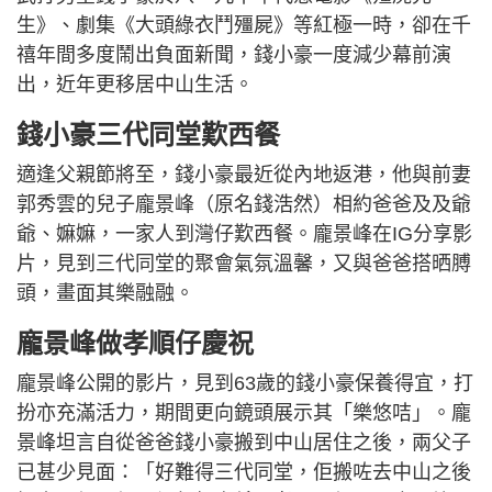
生》、劇集《大頭綠衣鬥殭屍》等紅極一時，卻在千
禧年間多度鬧出負面新聞，錢小豪一度減少幕前演
出，近年更移居中山生活。
錢小豪三代同堂歎西餐
適逢父親節將至，錢小豪最近從內地返港，他與前妻
郭秀雲的兒子龐景峰（原名錢浩然）相約爸爸及及爺
爺、嫲嫲，一家人到灣仔歎西餐。龐景峰在IG分享影
片，見到三代同堂的聚會氣氛溫馨，又與爸爸搭晒膊
頭，畫面其樂融融。
龐景峰做孝順仔慶祝
龐景峰公開的影片，見到63歲的錢小豪保養得宜，打
扮亦充滿活力，期間更向鏡頭展示其「樂悠咭」。龐
景峰坦言自從爸爸錢小豪搬到中山居住之後，兩父子
已甚少見面：「好難得三代同堂，佢搬咗去中山之後