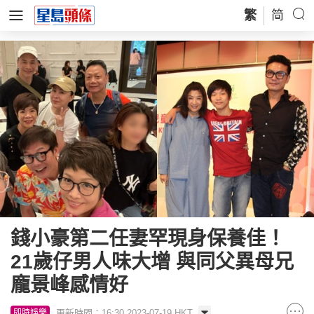
繁
简
錢小豪第二任妻罕現身保養佳！
21歲仔男人味大增 與同父異母兄
龐景峰感情好
更新時間：16:30 2023-07-19 HKT
即時娛樂