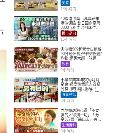
突發
13小時前
40歲港漂棄百萬年薪來
港做保險 昔日國企高層
3800元租尖沙咀床位｜
片
租盤Million
樓市動向
15小時前
尖沙咀$69起素食自助餐
90分鐘任食沙律/炒飯麵/
炸物 網民大讚：味道
好，環境闊落
飲食
9小時前
小學畢業30年突約月月
聚會 過度熱情惹人質疑
另有目的 網民拆解「扮
熟」4大動機｜Juicy叮
時事熱話
8小時前
內地媽居港心得「不要
臉的人得到一切」！分
享3方面「豁出去」有著
數 網民：你好厲害
生活百科
5小時前