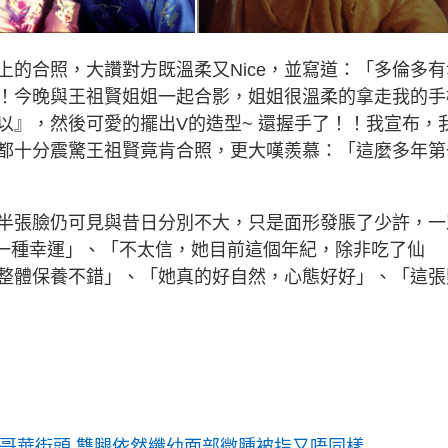
的合照，大讚對方既溫柔又Nice，並寫道：「多倫多有
！今晚與王祖賢姐姐一起合影，姐姐很溫柔的拿走我的手
以』，然後可愛的擺出V的造型~ 還握手了！！我宣布，
都十分震驚王祖賢竟肯合照，更大嘆羨慕：「這麼多年第
半張臉仍可見與昔日分別不大，只是面形發脹了少許，一
是一種幸運」、「不太信，她目前這個年紀，除非吃了仙
整體保養不錯」、「她真的好自然，心態好好」、「這張
溫哥華街頭 雙腿依然纖幼面部微腫被指又唔同樣