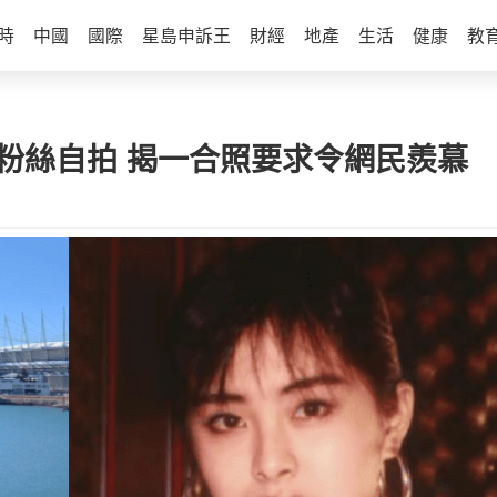
時
中國
國際
星島申訴王
財經
地產
生活
健康
教
粉絲自拍 揭一合照要求令網民羨慕