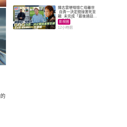
陳志雲哽咽憶亡母離世
自責一決定間接害死至
親 未完成「最後通話」
一生遺憾
影視圈
12小時前
中的