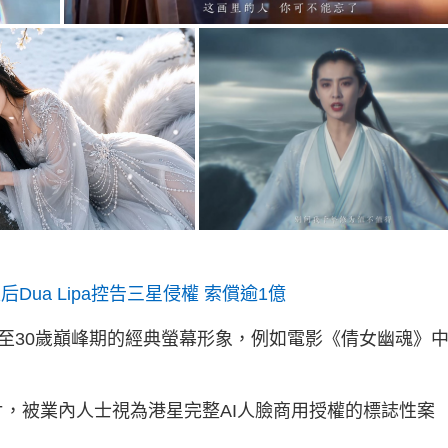
ua Lipa控告三星侵權 索償逾1億
0至30歲巔峰期的經典螢幕形象，例如電影《倩女幽魂》
片，被業內人士視為港星完整AI人臉商用授權的標誌性案