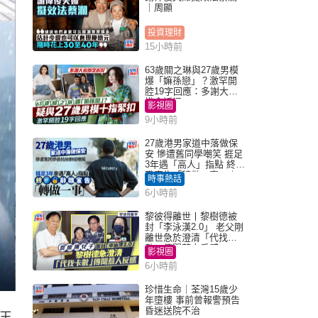
｜周顯
投資理財
15小時前
63歲關之琳與27歲男模
爆「嫲孫戀」？激罕開
腔19字回應：多謝大家
掛念近況
影視圈
9小時前
27歲港男家道中落做保
安 慘遭舊同學嘲笑 捱足
3年遇「高人」指點 終辭
職宣告「轉做一事」｜
時事熱話
Juicy叮
6小時前
黎彼得離世丨黎樹德被
封「李泳漢2.0」 老父剛
離世急於澄清「代找卡
數」傳聞惹人反感
影視圈
6小時前
珍惜生命｜荃灣15歲少
年墮樓 事前曾報警預告
昏迷送院不治
王