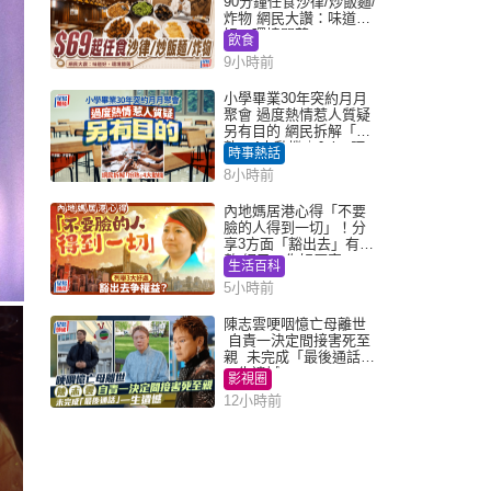
90分鐘任食沙律/炒飯麵/
炸物 網民大讚：味道
好，環境闊落
飲食
9小時前
小學畢業30年突約月月
聚會 過度熱情惹人質疑
另有目的 網民拆解「扮
熟」4大動機｜Juicy叮
時事熱話
8小時前
內地媽居港心得「不要
臉的人得到一切」！分
享3方面「豁出去」有著
數 網民：你好厲害
生活百科
5小時前
陳志雲哽咽憶亡母離世
自責一決定間接害死至
親 未完成「最後通話」
一生遺憾
影視圈
12小時前