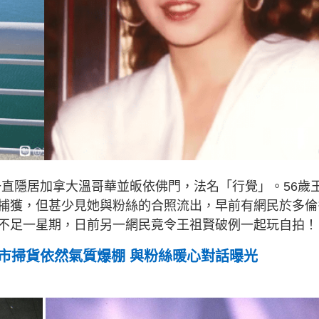
，一直隱居加拿大溫哥華並皈依佛門，法名「行覺」。56歲
捕獲，但甚少見她與粉絲的合照流出，早前有網民於多倫
不足一星期，日前另一網民竟令王祖賢破例一起玩自拍！
超市掃貨依然氣質爆棚 與粉絲暖心對話曝光