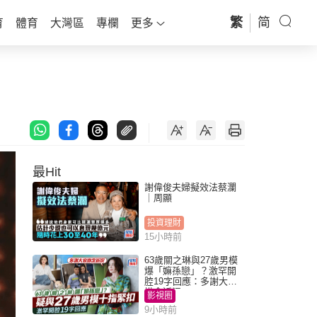
繁
简
育
體育
大灣區
專欄
更多
最Hit
謝偉俊夫婦擬效法蔡瀾
｜周顯
投資理財
15小時前
63歲關之琳與27歲男模
爆「嫲孫戀」？激罕開
腔19字回應：多謝大家
掛念近況
影視圈
9小時前