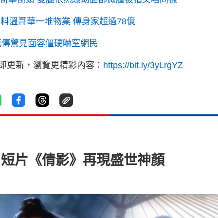
料溫哥華一堆物業 傳身家超過78億
瘋傳驚見面容僵硬嚇窒網民
立即更新，瀏覽更精彩內容：
https://bit.ly/3yLrgYZ
像 短片《倩影》再現盛世神顏