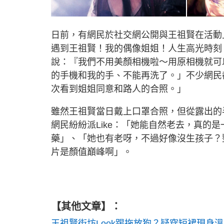
日前，有網民於社交網公開與王祖賢在活動上
遇到王祖賢！我的偶像姐姐！人生高光時刻
說：『我們不用美顏相機啦～用原相機就可
的手機和我的手、不能再洗了。」不少網民
次看到姐姐同意和路人的合照。」
雖然王祖賢當日戴上口罩合照，但從露出的
網民紛紛派Like：「她能自然老去，真的
藥」、「她也有老呀，不過好像沒生孩子？
片是顏值巔峰啊」。
【其他文章】：
王祖賢街坊Look踢拖放狗？疑穿短裙現身