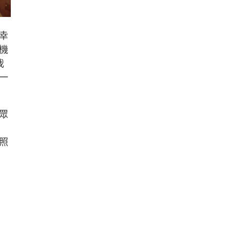
幸
機
我
一
眾
照