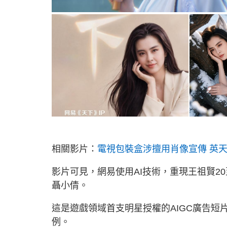
相關影片：
電視包裝盒涉擅用肖像宣傳 英天后D
影片可見，網易使用AI技術，重現王祖賢2
聶小倩。
這是遊戲領域首支明星授權的AIGC廣告短
例。