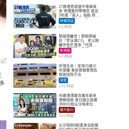
27歲港男家道中落做保
安 慘遭舊同學嘲笑 捱足
3年遇「高人」指點 終辭
職宣告「轉做一事」｜
時事熱話
Juicy叮
6小時前
黎彼得離世丨黎樹德被
封「李泳漢2.0」 老父剛
離世急於澄清「代找卡
數」傳聞惹人反感
影視圈
6小時前
珍惜生命｜荃灣15歲少
年墮樓 事前曾報警預告
昏迷送院不治
王
突發
多
13小時前
40歲港漂棄百萬年薪來
港做保險 昔日國企高層
3800元租尖沙咀床位｜
租盤Million
樓市動向
15小時前
尖沙咀$69起素食自助餐