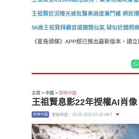
王祖賢近況曝光被批醫美過度兼鬥雞 網民爆
56歲王祖賢拜觀音遠鏡飄仙氣 疑似近鏡照
《星島頭條》APP經已推出最新版本，請
主頁
中國
即時中國
王祖賢息影22年授權AI肖
更新時間：19:55 2026-07-20 HKT
即時中國