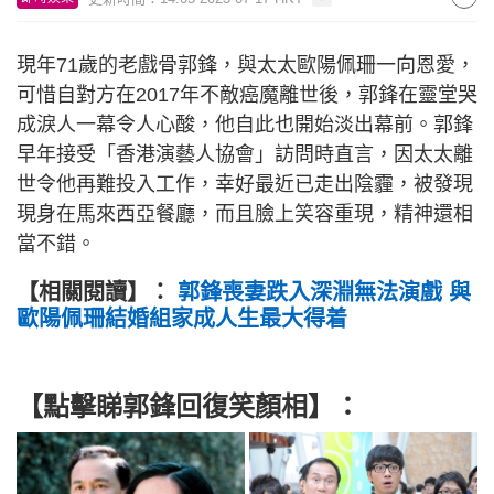
現年71歲的老戲骨郭鋒，與太太歐陽佩珊一向恩愛，
可惜自對方在2017年不敵癌魔離世後，郭鋒在靈堂哭
成淚人一幕令人心酸，他自此也開始淡出幕前。郭鋒
早年接受「香港演藝人協會」訪問時直言，因太太離
世令他再難投入工作，幸好最近已走出陰霾，被發現
現身在馬來西亞餐廳，而且臉上笑容重現，精神還相
當不錯。
【相關閱讀】：
郭鋒喪妻跌入深淵無法演戲 與
歐陽佩珊結婚組家成人生最大得着
【點擊睇郭鋒回復笑顏相】：