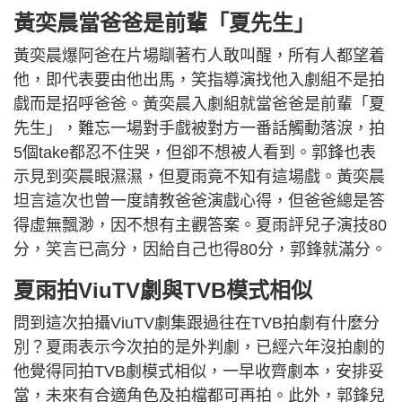
黃奕晨當爸爸是前輩「夏先生」
黃奕晨爆阿爸在片場瞓著冇人敢叫醒，所有人都望着
他，即代表要由他出馬，笑指導演找他入劇組不是拍
戲而是招呼爸爸。黃奕晨入劇組就當爸爸是前輩「夏
先生」，難忘一場對手戲被對方一番話觸動落淚，拍
5個take都忍不住哭，但卻不想被人看到。郭鋒也表
示見到奕晨眼濕濕，但夏雨竟不知有這場戲。黃奕晨
坦言這次也曾一度請教爸爸演戲心得，但爸爸總是答
得虛無飄渺，因不想有主觀答案。夏雨評兒子演技80
分，笑言已高分，因給自己也得80分，郭鋒就滿分。
夏雨拍ViuTV劇與TVB模式相似
問到這次拍攝ViuTV劇集跟過往在TVB拍劇有什麼分
別？夏雨表示今次拍的是外判劇，已經六年沒拍劇的
他覺得同拍TVB劇模式相似，一早收齊劇本，安排妥
當，未來有合適角色及拍檔都可再拍。此外，郭鋒兒