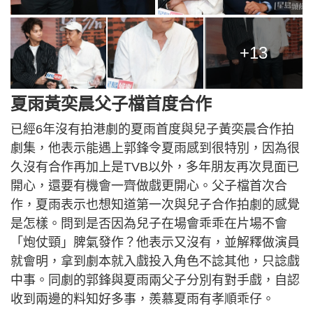
+13
夏雨黃奕晨父子檔首度合作
已經6年沒有拍港劇的夏雨首度與兒子黃奕晨合作拍
劇集，他表示能遇上郭鋒令夏雨感到很特別，因為很
久沒有合作再加上是TVB以外，多年朋友再次見面已
開心，還要有機會一齊做戲更開心。父子檔首次合
作，夏雨表示也想知道第一次與兒子合作拍劇的感覺
是怎樣。問到是否因為兒子在場會乖乖在片場不會
「炮仗頸」脾氣發作？他表示又沒有，並解釋做演員
就會明，拿到劇本就入戲投入角色不諗其他，只諗戲
中事。同劇的郭鋒與夏雨兩父子分別有對手戲，自認
收到兩邊的料知好多事，羨慕夏雨有孝順乖仔。