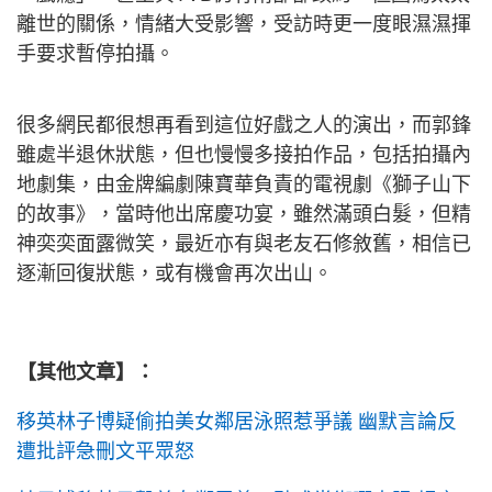
離世的關係，情緒大受影響，受訪時更一度眼濕濕揮
手要求暫停拍攝。
很多網民都很想再看到這位好戲之人的演出，而郭鋒
雖處半退休狀態，但也慢慢多接拍作品，包括拍攝內
地劇集，由金牌編劇陳寶華負責的電視劇《獅子山下
的故事》，當時他出席慶功宴，雖然滿頭白髮，但精
神奕奕面露微笑，最近亦有與老友石修敘舊，相信已
逐漸回復狀態，或有機會再次出山。
【其他文章】：
移英林子博疑偷拍美女鄰居泳照惹爭議 幽默言論反
遭批評急刪文平眾怒