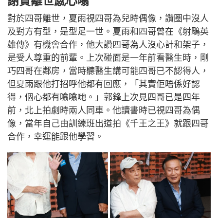
謝賢離世感心噏
對於四哥離世，夏雨視四哥為兒時偶像，讚圈中沒人
及對方有型，是型足一世。夏雨和四哥曾在《射鵰英
雄傳》有機會合作，他大讚四哥為人沒心計和架子，
是受人尊重的前輩。上次碰面是一年前看醫生時，剛
巧四哥在鄰房，當時聽醫生講可能四哥已不認得人，
但夏雨跟他打招呼他都有回應，「其實佢唔係好認
得，個心都有噏噏哋。」郭鋒上次見四哥已是四年
前，北上拍劇時兩人同車。他讀書時已視四哥為偶
像，當年自己由訓練班出道拍《千王之王》就跟四哥
合作，幸運能跟他學習。