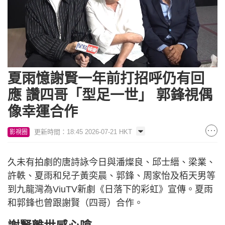
Loaded
:
Unmute
7.74%
夏雨憶謝賢一年前打招呼仍有回
應 讚四哥「型足一世」 郭鋒視偶
像幸運合作
更新時間：18:45 2026-07-21 HKT
影視圈
久未有拍劇的唐詩詠今日與潘燦良、邱士縉、梁業、
許軼、夏雨和兒子黃奕晨、郭鋒、周家怡及栢天男等
到九龍灣為ViuTV新劇《日落下的彩虹》宣傳。夏雨
和郭鋒也曾跟謝賢（四哥）合作。