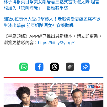
林子博移英目擊美女鄰居着三點式當街曬太陽 坦言
想加入「唔叫埋我」一舉動惹爭議
細數6位喪偶大受打擊藝人！老戲骨愛妻癌逝痛不欲
生淡出幕前 前亞姐酗酒女神食藥助眠
《星島頭條》APP經已推出最新版本，請立即更新，
瀏覽更精彩內容：
https://bit.ly/3yLrgY