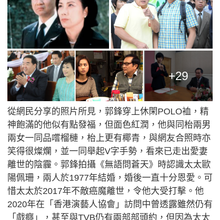
+29
從網民分享的照片所見，郭鋒穿上休閑POLO裇，精
神飽滿的他似有點發福，但面色紅潤，他與同枱兩男
兩女一同品嚐榴槤，枱上更有椰青，與網友合照時亦
笑得很燦爛，並一同舉起V字手勢，看來已走出愛妻
離世的陰霾。郭鋒拍攝《無語問蒼天》時認識太太歐
陽佩珊，兩人於1977年結婚，婚後一直十分恩愛。可
惜太太於2017年不敵癌魔離世，令他大受打擊。他
2020年在「香港演藝人協會」訪問中曾透露雖然仍有
「戲癮」，甚至與TVB仍有兩部部頭約，但因為太太