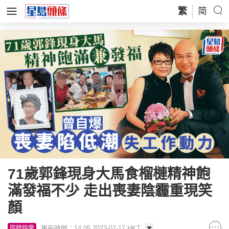
繁
简
71歲郭鋒現身大馬食榴槤精神飽
滿發福不少 走出喪妻陰霾重現笑
顏
更新時間：14:05 2023-07-17 HKT
即時娛樂