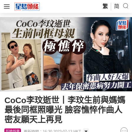
繁
简
CoCo李玟逝世丨李玟生前與媽媽
最後同框照曝光 臉容憔悴作曲人
密友願天上再見
更新時間：16:30 2023-07-13 HKT
即時娛樂