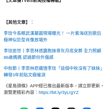
【文章獲TVBS新聞授權轉載】
【其他文章】
：
李玟今長眠武漢墓園現場曝光！ 一片紫海送別歌后
極神似巨型肖像放場外
李玟逝世丨李思林透露胞妹骨灰月底安葬 全力照顧
86歲媽媽 認過節份外傷感
中秋節丨李思林悲痛憶李玟「這個中秋沒有了妹妹」
轉發3年前貼文極催淚
《星島頭條》APP經已推出最新版本，請立即更新，
瀏覽更精彩內容：
https://bit.ly/3yLrgYZ