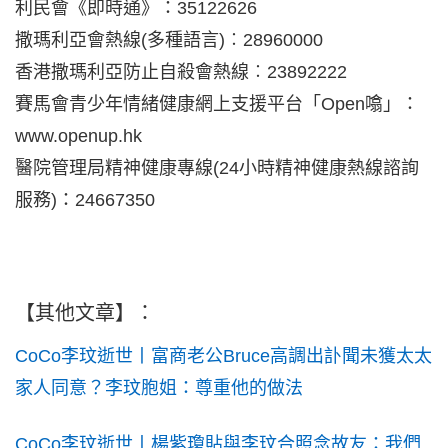
利民會《即時通》：35122626
撒瑪利亞會熱線(多種語言)︰28960000
香港撒瑪利亞防止自殺會熱線︰23892222
賽馬會青少年情緒健康網上支援平台「Open噏」：
www.openup.hk
醫院管理局精神健康專線(24小時精神健康熱線諮詢
服務)：24667350
【其他文章】：
CoCo李玟逝世丨富商老公Bruce高調出訃聞未獲太太
家人同意？李玟胞姐：尊重他的做法
CoCo李玟逝世丨楊紫瓊貼與李玟合照念故友：我們