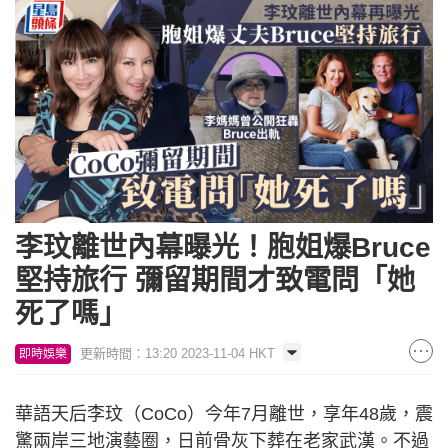
李玟離世內幕曝光！胞姐爆Bruce
堅持旅行 彌留期間才致電問「她
死了嗎」
更新時間：13:20 2023-11-04 HKT
即時娛樂
華語天后李玟（CoCo）今年7月離世，享年48歲，震
驚兩岸三地演藝圈，日前骨灰下葬在老家武漢。不過