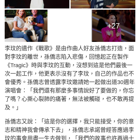
+27
李玟的遺作《戰歌》是由作曲人好友孫僑志打造，面
對李玟的離世，孫僑志陷入悲傷，回憶起正在製作
《Tragic》時與李玟的互動，沒想到這是他們最後一
次一起工作，他更表示沒有了李玟，自己的作品也不
會優秀。孫僑志曾透露李玟邀請她一起做出道30週年
演唱會：「我們還有那麼多事情說好了要做的，你忘
了嗎？心撕心裂肺的痛著，無法被觸碰，也不敢再提
及。」
孫僑志又說：「這是你的選擇，我只能接受，你的意
志和精神我會傳承下去」，孫僑志承諾曾經答應過李
玟的事會用盡一生去做到，「我們的故事也許再過十