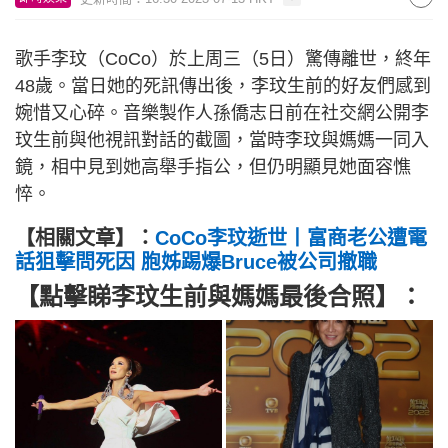
歌手李玟（CoCo）於上周三（5日）驚傳離世，終年
48歲。當日她的死訊傳出後，李玟生前的好友們感到
婉惜又心碎。音樂製作人孫僑志日前在社交網公開李
玟生前與他視訊對話的截圖，當時李玟與媽媽一同入
鏡，相中見到她高舉手指公，但仍明顯見她面容憔
悴。
【相關文章】：
CoCo李玟逝世丨富商老公遭電
話狙擊問死因 胞姊踢爆Bruce被公司撤職
【點擊睇李玟生前與媽媽最後合照】：